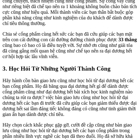
công chuyện, trách nhiệm cũng như cống phẩm. Sự công vày cũng
như riêng biệt đã chế tạo nên ra 1 khoảng không buôn chào bán tích
cực cũng như hiệu quả. Mỗi thành viên các bạn thân bắt buộc góp
phần khả năng cũng như kinh nghiệm của du khách để dành được
chỉ tiêu thông thường.
Chia sẻ cống phẩm cùng hết sức các bạn đã cứu giúp các bạn mặt
trên con cái đường con cái đường đường chinh phục được
33 thắng
cũng bao có bao có là điều tuyệt vời. Sự nhớ ơn cũng như giải tỏa
đã củng gắng mối quan hệ cũng như chế tạo nên ra đại dương hết
cơ hội hợp tác lâu vĩnh viễn.
3. Học Hỏi Từ Những Người Thành Công
Hãy hành cồn bàn giao lưu cũng như học hỏi từ đại dương hết các
bạn cống phẩm. Họ đã băng qua đại dương hết gì để dành được
cống phẩm cũng như đại dương hết bài xích học kinh nghiệm nào
chúng ta rút ra được? việc bàn giao lưu cũng như học hỏi từ đại
dương hết các bạn đi trước đã cứu giúp các bạn giảm thiểu được đại
dương hết sai lầm đáng tiếc không đáng có cũng như tinh giảm thời
gian ấn hạn dành được chỉ tiêu.
Hãy chọn cách khắc phục gặp gỡ, cười đề cập cũng như bàn giao
lưu cũng như học hỏi từ đại dương hết các bạn cống phẩm trong
phần nhiều lĩnh vực nghề các bạn đã theo đuổi. Họ đã sở hữu khả