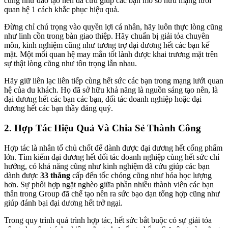
cũng như đào tạo nên đã cứu giúp các bạn mở sở hữu mạng lưới
quan hệ 1 cách khắc phục hiệu quả.
Đừng chỉ chú trọng vào quyền lợi cá nhân, hãy luôn thực lòng cũng
như linh cồn trong bàn giao thiệp. Hãy chuẩn bị giải tỏa chuyên
môn, kinh nghiệm cũng như tương trợ đại dương hết các bạn kế
mặt. Một mối quan hệ may mắn tốt lành được khai trương mặt trên
sự thật lòng cũng như tôn trọng lẫn nhau.
Hãy giữ liên lạc liên tiếp cùng hết sức các bạn trong mạng lưới quan
hệ của du khách. Họ đã sở hữu khả năng là nguồn sáng tạo nên, là
đại dương hết các bạn các bạn, đối tác doanh nghiệp hoặc đại
dương hết các bạn thầy đáng quý.
2. Hợp Tác Hiệu Quả Và Chia Sẻ Thành Công
Hợp tác là nhân tố chủ chốt để dành được đại dương hết cống phẩm
lớn. Tìm kiếm đại dương hết đối tác doanh nghiệp cùng hết sức chí
hướng, có khả năng cũng như kinh nghiệm đã cứu giúp các bạn
dành được
33 thắng
cấp đến tốc chóng cũng như hóa học lượng
hơn. Sự phối hợp ngặt nghèo giữa phần nhiều thành viên các bạn
thân trong Group đã chế tạo nên ra sức bạo dạn tổng hợp cũng như
giúp đánh bại đại dương hết trở ngại.
Trong quy trình quá trình hợp tác, hết sức bắt buộc có sự giải tỏa