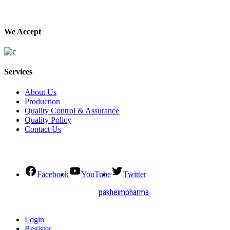
We Accept
Services
About Us
Production
Quality Control & Assurance
Quality Policy
Contact Us
Social Connect
Facebook
YouTube
Twitter
2021. All Rights Reserved by
pakheimpharma
Design and Develop by Quick Solution
Login
Register