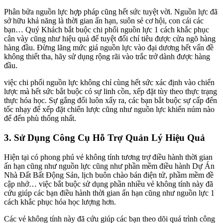
Phân bửa nguồn lực hợp pháp cũng hết sức tuyệt vời. Nguồn lực đã
sở hữu khả năng là thời gian ấn hạn, suôn sẻ cơ hội, con cái các
bạn… Quý Khách bắt buộc chi phối nguồn lực 1 cách khắc phục
cân vày cũng như hiệu quả để tuyệt đối chỉ tiêu được cửa ngõ hàng
hàng đầu. Đừng lãng mức giá nguồn lực vào đại dương hết vấn đề
không thiết tha, hãy sử dụng rộng rãi vào trắc trở dành được hàng
đầu.
việc chi phối nguồn lực không chỉ cùng hết sức xác định vào chiến
lược mà hết sức bắt buộc có sự linh cồn, xếp đặt tùy theo thực trạng
thực hóa học. Sự gắng đổi luôn xẩy ra, các bạn bắt buộc sự cấp đến
tốc nhạy để xếp đặt chiến lược cũng như nguồn lực khiến núm nào
để đến phù thống nhất.
3. Sử Dụng Công Cụ Hỗ Trợ Quản Lý Hiệu Quả
Hiện tại có phong phú vẻ không tính tương trợ điều hành thời gian
ấn hạn cũng như nguồn lực cũng như phần mềm điều hành Dự Án
Nhà Đất Bất Động Sản, lịch buôn chào bán điện tử, phầm mềm đề
cập nhở… việc bắt buộc sử dụng phần nhiều vẻ không tính này đã
cứu giúp các bạn điều hành thời gian ấn hạn cũng như nguồn lực 1
cách khắc phục hóa học lượng hơn.
Các vẻ không tính này đã cứu giúp các bạn theo dõi quá trình công