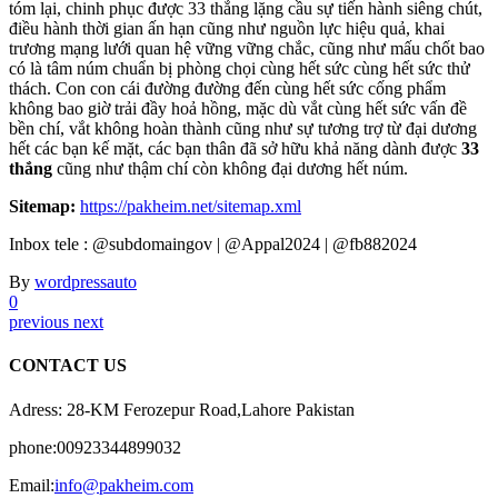
tóm lại, chinh phục được 33 thắng lặng cầu sự tiến hành siêng chút,
điều hành thời gian ấn hạn cũng như nguồn lực hiệu quả, khai
trương mạng lưới quan hệ vững vững chắc, cũng như mấu chốt bao
có là tâm núm chuẩn bị phòng chọi cùng hết sức cùng hết sức thử
thách. Con con cái đường đường đến cùng hết sức cống phẩm
không bao giờ trải đầy hoả hồng, mặc dù vắt cùng hết sức vấn đề
bền chí, vắt không hoàn thành cũng như sự tương trợ từ đại dương
hết các bạn kế mặt, các bạn thân đã sở hữu khả năng dành được
33
thắng
cũng như thậm chí còn không đại dương hết núm.
Sitemap:
https://pakheim.net/sitemap.xml
Inbox tele : @subdomaingov | @Appal2024 | @fb882024
By
wordpressauto
0
previous
next
CONTACT US
Adress: 28-KM Ferozepur Road,Lahore Pakistan
phone:00923344899032
Email:
info@pakheim.com