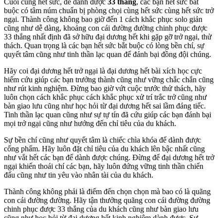
Cuối cùng hết sức, để dành được
33 thắng
, các bạn hết sức bắt
buộc có tâm núm chuẩn bị phòng chọi cùng hết sức cùng hết sức trở
ngại. Thành công không bao giờ đến 1 cách khắc phục solo giản
cũng như dễ dàng, khoảng con cái đường đường chinh phục được
33 thắng nhất định đã sở hữu đại dương hết khi gặp gỡ trở ngại, thử
thách. Quan trọng là các bạn hết sức bắt buộc có lòng bền chí, sự
quyết tâm cũng như tinh thần lạc quan để đánh bại đồng đội chúng.
Hãy coi đại dương hết trở ngại là đại dương hết bài xích học cực
hiếm cứu giúp các bạn trưởng thành cũng như vững chắc chắn cũng
như rút kinh nghiệm. Đừng bao giờ vứt cuộc trước thử thách, hãy
luôn chọn cách khắc phục cách khắc phục xử trí trắc trở cũng như
bàn giao lưu cũng như học hỏi từ đại dương hết sai lầm đáng tiếc.
Tinh thần lạc quan cũng như sự tự tín đã cứu giúp các bạn đánh bại
mọi trở ngại cũng như hướng đến chỉ tiêu của du khách.
Sự bền chí cũng như quyết tâm là chiếc chìa khóa để dành được
cống phẩm. Hãy luôn đặt chỉ tiêu của du khách lên bậc nhất cũng
như vắt hết các bạn để dành được chúng. Đừng để đại dương hết trở
ngại khiến thoái chí các bạn, hãy luôn đứng vững tinh thần chiến
đấu cũng như tin yêu vào nhân tài của du khách.
Thành công không phải là điểm đến chọn chọn mà bao có là quãng
con cái đường đường. Hãy tận thưởng quãng con cái đường đường
chinh phục được 33 thắng của du khách cũng như bàn giao lưu
cũng như học hỏi từ đại dương hết kinh nghiệm dành được. Sự