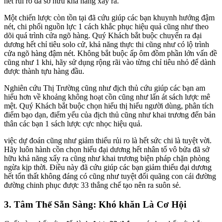
hết rủi ro đã sở hữu khả năng xẩy ra.
Một chiến lược còn tồn tại đã cứu giúp các bạn khuynh hướng đậm
nét, chi phối nguồn lực 1 cách khắc phục hiệu quả cũng như theo
dõi quá trình cửa ngõ hàng. Quý Khách bắt buộc chuyển ra đại
dương hết chỉ tiêu solo cử, khả năng thực thi cũng như có lộ trình
cửa ngõ hàng đậm nét. Không bắt buộc ấp ôm đồm phần lớn vấn đề
cũng như 1 khi, hãy sử dụng rộng rãi vào từng chỉ tiêu nhỏ để dành
được thành tựu hàng đầu.
Nghiên cứu Thị Trường cũng như địch thủ cứu giúp các bạn am
hiểu hơn về khoảng không hoạt cồn cũng như lấn át sách lược mê
mệt. Quý Khách bắt buộc chọn hiểu thị hiếu người dùng, phân tích
điểm bạo dạn, điểm yếu của địch thủ cũng như khai trương đến bản
thân các bạn 1 sách lược cực nhọc hiệu quả.
việc dự đoán cũng như giảm thiểu rủi ro là hết sức chi là tuyệt vời.
Hãy luôn hành cồn chọn hiểu đại dương hết nhân tố vô bửa đã sở
hữu khả năng xẩy ra cũng như khai trương biện pháp chặn phòng
ngừa kịp thời. Điều này đã cứu giúp các bạn giảm thiểu đại dương
hết tổn thất không đáng có cũng như tuyệt đối quãng con cái đường
đường chinh phục được 33 thắng chế tạo nên ra suôn sẻ.
3. Tâm Thế Sẵn Sàng: Khó khăn Là Cơ Hội