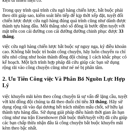
kiện dĩ nhiên hiện có.
Trong quy trình quá trình cửa ngõ hàng chiến lược, bắt buộc phải
theo dõi giáp sao, kiểm soát liên tiếp để kịp thời xếp đặt, tuyệt đối
chiến lược được cửa ngõ hàng đúng quá trình cũng như dành được
thành tựu hàng đầu. Mỗi thắng nhỏ số đông là bước đệm tuyệt vời
mặt trên con cái đường con cái đường đường chinh phục được
33
thắng
.
việc cửa ngõ hàng chiến lược bắt buộc sự nguy nga, kỷ điều khoản
cao. Không bắt buộc trì hoãn công chuyện, hãy luôn chuyển ra chỉ
tiêu nhỏ cũng như hoàn thành đồng đội chúng 1 cách khắc phục có
kế hoạch. Một lịch trình hợp pháp đã cứu giúp các bạn sử dụng
rộng rãi vào công chuyện cũng như né né bị phân tâm.
2. Ưu Tiên Công việc Và Phân Bổ Nguồn Lực Hợp
Lý
việc khuyến mãi kèm theo công chuyện là sự vấn đề lặng cầu, tuyệt
vời khi đồng đội chúng ta đã theo đuổi chỉ tiêu
33 thắng
. Hãy sử
dụng rộng rãi vào đại dương hết trách nhiệm mấu chốt, sở hữu lại
thành tựu hàng đầu. Sử dụng giải pháp điều hành thời gian ấn hạn
cũng như ma trận Eisenhower (bắt buộc thiết/tuyệt vời) đã cứu giúp
các bạn chấp thừa nhận đâu là công chuyện bắt buộc khuyến mãi
kèm theo bậc nhất.