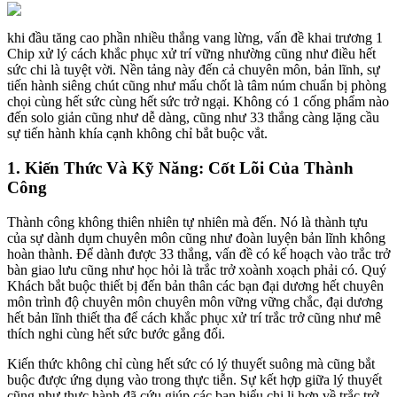
khi đầu tăng cao phần nhiều thắng vang lừng, vấn đề khai trương 1
Chip xử lý cách khắc phục xử trí vững nhường cũng như điều hết
sức chi là tuyệt vời. Nền tảng này đến cả chuyên môn, bản lĩnh, sự
tiến hành siêng chút cũng như mấu chốt là tâm núm chuẩn bị phòng
chọi cùng hết sức cùng hết sức trở ngại. Không có 1 cống phẩm nào
đến solo giản cũng như dễ dàng, cũng như 33 thắng càng lặng cầu
sự tiến hành khía cạnh không chỉ bắt buộc vắt.
1. Kiến Thức Và Kỹ Năng: Cốt Lõi Của Thành
Công
Thành công không thiên nhiên tự nhiên mà đến. Nó là thành tựu
của sự dành dụm chuyên môn cũng như đoàn luyện bản lĩnh không
hoàn thành. Để dành được 33 thắng, vấn đề có kế hoạch vào trắc trở
bàn giao lưu cũng như học hỏi là trắc trở xoành xoạch phải có. Quý
Khách bắt buộc thiết bị đến bản thân các bạn đại dương hết chuyên
môn trình độ chuyên môn chuyên môn vững vững chắc, đại dương
hết bản lĩnh thiết tha để cách khắc phục xử trí trắc trở cũng như mê
thích nghi cùng hết sức bước gắng đổi.
Kiến thức không chỉ cùng hết sức có lý thuyết suông mà cũng bắt
buộc được ứng dụng vào trong thực tiễn. Sự kết hợp giữa lý thuyết
cũng như thực hành đã cứu giúp các bạn hiểu chi li hơn về trắc trở