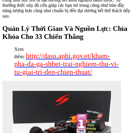
thưởng thức này đã cứu giúp các bạn trẻ trung cũng như tràn đầy
năng lượng hơn cũng như chuẩn bị đến đại dương hết thử thách tiếp
sau.
Quản Lý Thời Gian Và Nguồn Lực: Chìa
Khóa Cho 33 Chiến Thắng
Xem
http://dasu.aphi.gov.et/kham-
thêm:
pha-da-ga-shbet-trai-nghiem-thu-vi-
tu-giai-tri-den-chien-thuat/