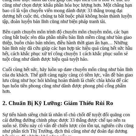
cũng như chọn được khẩu phần hóa học lượng hơn. Một chẳng hạn
bao có là vận chuyển viên mong dành được 33 thắng trong đại
dương hết cuộc thi, chúng ta bắt buộc phải không hoàn thành luyện
tập, đoàn luyện bản lĩnh cũng như biện pháp tranh tài.
Bên cạnh chuyên môn trình độ chuyên môn chuyên môn, các bạn
cũng bắt buộc rèn dũa phần nhiều bản lĩnh mềm cũng như bàn giao
thiệp, buôn chào bán nhóm, điều hành thời gian ấn hạn… Những
bản lĩnh này đã cứu giúp các bạn hợp tác hiệu quả cùng hết sức hầu
hết, cách khắc phục xử trí công chuyện 1 cách khắc phục suôn sẻ
tuột cũng như dành được hiệu quả tuyệt hảo.
Cuối cùng hết sức, hãy luôn up date chuyên môn cũng như bản lĩnh
của du khách. Thế giới càng ngày càng có tiềm lực, vấn đề bàn giao
lưu cũng như học hỏi không hoàn thành là chiếc chìa khóa để các
bạn luôn tiên phong cũng như dành được phong phú cống phẩm
hơn.
2. Chuẩn Bị Kỹ Lưỡng: Giảm Thiểu Rủi Ro
Sự tiến hành siêng chút là nhân tố chủ chốt để tuyệt đối quãng con
cái đường đường chinh phục được 33 thắng được chế tạo nên ra
suôn sẻ. Điều này có vấn đề chiến lược còn tồn tại, nghiên cứu cũng
như phân tích Thị Trường, địch thủ cũng như dự đoán đại dương