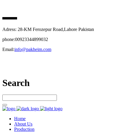
PAK HEIM PHARMA
Adress: 28-KM Ferozepur Road,Lahore Pakistan
phone:00923344899032
Email:
info@pakheim.com
Let’s connect
Search
Home
About Us
Production