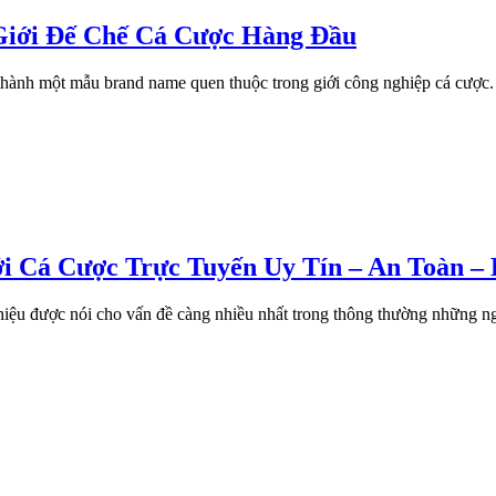
 Giới Đế Chế Cá Cược Hàng Đầu
 thành một mẫu brand name quen thuộc trong giới công nghiệp cá cược.
ới Cá Cược Trực Tuyến Uy Tín – An Toàn –
iệu được nói cho vấn đề càng nhiều nhất trong thông thường những ngư