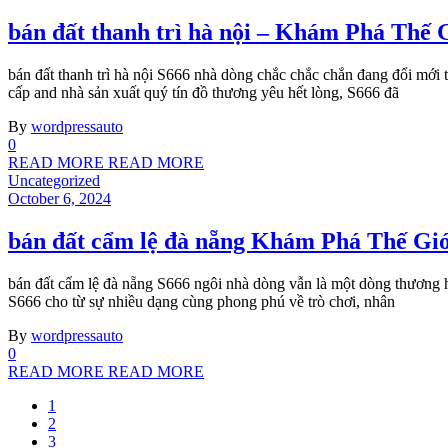
bán đất thanh trì hà nội – Khám Phá Thế
bán đất thanh trì hà nội S666 nhà dòng chắc chắc chắn đang đổi mới
cấp and nhà sản xuất quý tín đồ thương yêu hết lòng, S666 đã
By
wordpressauto
0
READ MORE
READ MORE
Uncategorized
October 6, 2024
bán đất cẩm lệ đà nẵng Khám Phá Thế Gi
bán đất cẩm lệ đà nẵng S666 ngôi nhà dòng vẫn là một dòng thương h
S666 cho từ sự nhiều dạng cùng phong phú về trò chơi, nhân
By
wordpressauto
0
READ MORE
READ MORE
1
2
3