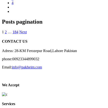
4
Posts pagination
1
2
…
184
Next
CONTACT US
Adress: 28-KM Ferozepur Road,Lahore Pakistan
phone:00923344899032
Email:
info@pakheim.com
We Accept
Services