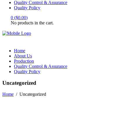
Quality Control & Assurance
Quality Policy
0
(
$
0.00
)
No products in the cart.
Home
About Us
Production
Quality Control & Assurance
Quality Policy
Uncategorized
Home
/
Uncategorized