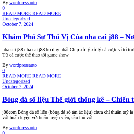
By
wordpressauto
0
READ MORE
READ MORE
Uncategorized
October 7, 2024
Khám Phá Sự Thú Vị Của nha cai j88 – Nơ
nha cai j88 nha cai j88 ko duy nhất Chip xử lý xử lý cá cược ví trí tr
Từ cá cược thể thao tới game show
By
wordpressauto
0
READ MORE
READ MORE
Uncategorized
October 7, 2024
Bóng đá số liệu Thế giới thống kê – Chiến 
j88com Bóng đá số liệu (bóng đá số tàn ác liệu) chưa chỉ thuần tuý l
với huấn luyện với huấn luyện viên, cầu thủ với
By
wordpressauto
0