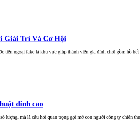
i Giải Trí Và Cơ Hội
ước tiên ngoại fake là khu vực giúp thành viên gia đình chơi gồm hồ hết 
thuật đỉnh cao
à số lượng, mà là câu hỏi quan trọng gợi mở con người công ty chiến th