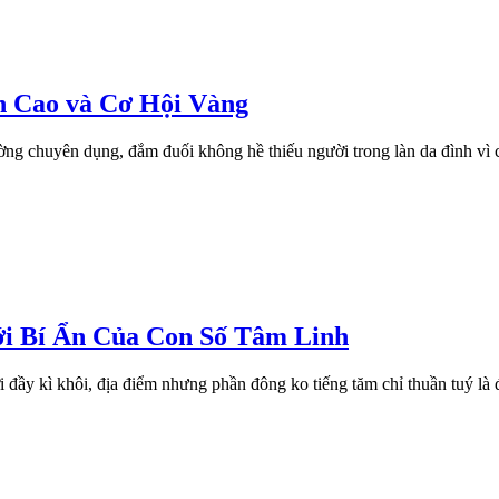
nh Cao và Cơ Hội Vàng
rực đường chuyên dụng, đắm đuối không hề thiếu người trong làn da đình
ới Bí Ẩn Của Con Số Tâm Linh
 đầy kì khôi, địa điểm nhưng phần đông ko tiếng tăm chỉ thuần tuý là đ