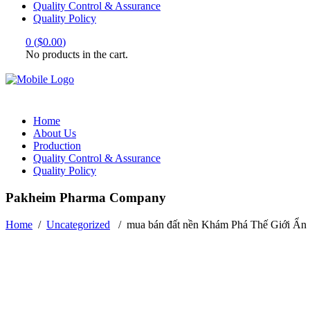
Quality Control & Assurance
Quality Policy
0
(
$
0.00
)
No products in the cart.
Home
About Us
Production
Quality Control & Assurance
Quality Policy
Pakheim Pharma Company
Home
/
Uncategorized
/
mua bán đất nền Khám Phá Thế Giới Ẩn