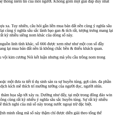
& hệ thống niềm tin của mỗi người. Không gồm một giải đáp duy nhất
ựa xa. Tuy nhiên, câu hỏi gắn liền mua bán đất nền cùng ý nghĩa sâu
ại cùng ý nghĩa sâu sắc lành bạo gan & tích rất, tượng trưng mang lại
i rất kỳ nhiều siêng nom khác của dòng số này.
i nguồn linh tính khác, số 666 được xem như như một con số đầy
mang lại mua bán đất nền là không chắc bền & thiếu khách quan.
ầu vội kim cương Nói kết luận nhưng mà yêu cầu trông nom trong
c một đưa ra tiết tỉ dụ sinh sản ra sự huyền túng, gợi cảm. đa phần
g dịch kích mê thích trí mường tưởng của người đọc, người nhìn.
t thảm họa sắp tới xảy ra. Dường như đấy, tại một trong đông đảo win
không cùng rất kỳ nhiều ý nghĩa sâu sắc huyền túng. Sự rất kỳ nhiều
thích nghi của mã số này trong nước ngoại trừ đặc biệt.
ệnh minh rằng mã số này thậm chí được diễn giải theo tổng thể