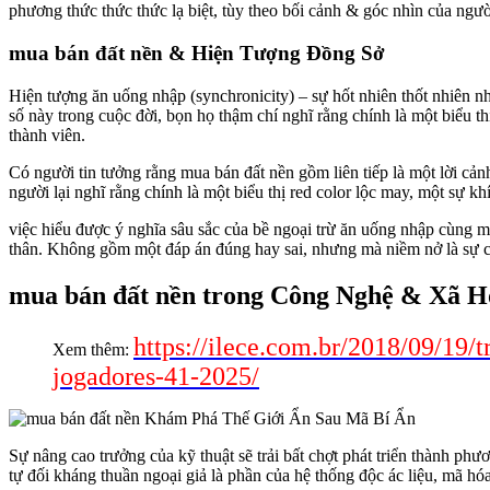
phương thức thức thức lạ biệt, tùy theo bối cảnh & góc nhìn của người
mua bán đất nền & Hiện Tượng Đồng Sở
Hiện tượng ăn uống nhập (synchronicity) – sự hốt nhiên thốt nhiên n
số này trong cuộc đời, bọn họ thậm chí nghĩ rằng chính là một biểu t
thành viên.
Có người tin tưởng rằng mua bán đất nền gồm liên tiếp là một lời cản
người lại nghĩ rằng chính là một biểu thị red color lộc may, một sự 
việc hiểu được ý nghĩa sâu sắc của bề ngoại trừ ăn uống nhập cùng m
thân. Không gồm một đáp án đúng hay sai, nhưng mà niềm nở là sự câ
mua bán đất nền trong Công Nghệ & Xã H
https://ilece.com.br/2018/09/19/
Xem thêm:
jogadores-41-2025/
Sự nâng cao trưởng của kỹ thuật sẽ trải bất chợt phát triển thành p
tự đối kháng thuần ngoại giả là phần của hệ thống độc ác liệu, mã hó