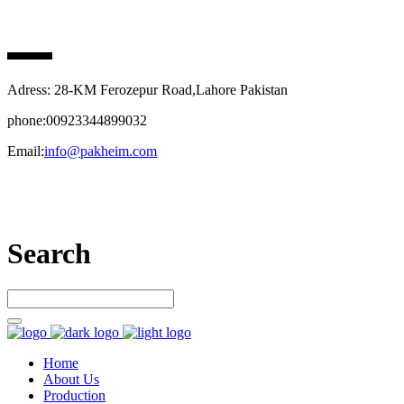
PAK HEIM PHARMA
Adress: 28-KM Ferozepur Road,Lahore Pakistan
phone:00923344899032
Email:
info@pakheim.com
Let’s connect
Search
Home
About Us
Production