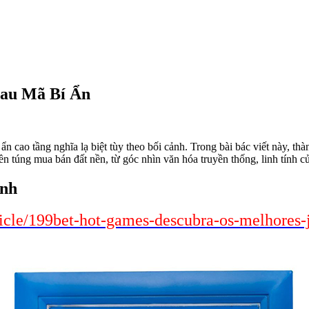
Sau Mã Bí Ẩn
ẩn cao tầng nghĩa lạ biệt tùy theo bối cảnh. Trong bài bác viết này, th
úng mua bán đất nền, từ góc nhìn văn hóa truyền thống, linh tính của
inh
ticle/199bet-hot-games-descubra-os-melhores-