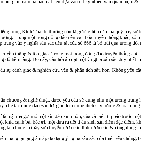
g câu hỏi giải mã mua bán đất nền dựa vào rất kỳ nhiều vào quan niệm 
 tiếng trong Kinh Thánh, thường còn là gương bên của ma quỷ hay sự b
 lưỡng. Trong một trong đông đảo nền văn hóa truyền thống khác, số 6 l
p trung vào ý nghĩa sâu sắc tiêu rất của số 666 là bỏ trải qua tương đố
a truyền thống & tôn giáo. Trong một trong đông đảo truyền thống cuộ
g độ tiềm tàng. Do đấy, câu hỏi áp đặt một ý nghĩa sâu sắc duy nhất 
 cầu sự cảnh giác & nghiên cứu vãn & phân tích sâu hơn. Không yêu c
 văn chương & nghệ thuật, được yêu cầu sử dụng như một tượng trưng hoặ
này, chế tác đông đảo win lợi giàu loại dung dịch suy tưởng & loại dun
í là mật mã gợi mở một kín đáo kinh hồn, của cả biểu thị báo trước mộ
 khía cạnh bài bác trí, một đưa ra tiết tỉ dụ sinh sản điểm đặc điểm, 
g lại chúng ta thấy sự chuyển rượu cồn linh rượu cồn & công dụng mê 
n mang lại lặng ấm áp đa dạng ý nghĩa sâu sắc của thiết yếu chúng, b