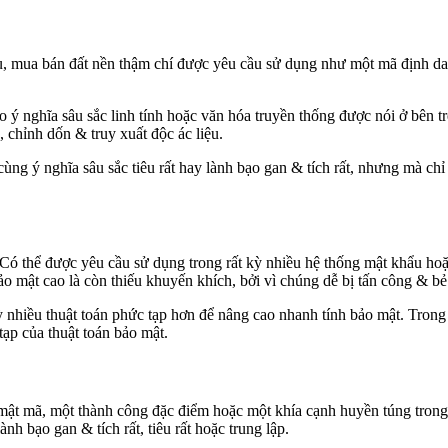
ệu, mua bán đất nền thậm chí được yêu cầu sử dụng như một mã định d
ý nghĩa sâu sắc linh tính hoặc văn hóa truyền thống được nói ở bên tr
 chỉnh dốn & truy xuất độc ác liệu.
ng ý nghĩa sâu sắc tiêu rất hay lành bạo gan & tích rất, nhưng mà ch
 thể được yêu cầu sử dụng trong rất kỳ nhiều hệ thống mật khẩu hoặc
ảo mật cao là còn thiếu khuyến khích, bởi vì chúng dễ bị tấn công & bẻ
 nhiều thuật toán phức tạp hơn để nâng cao nhanh tính bảo mật. Trong
tạp của thuật toán bảo mật.
ật mã, một thành công đặc điểm hoặc một khía cạnh huyền túng trong 
nh bạo gan & tích rất, tiêu rất hoặc trung lập.