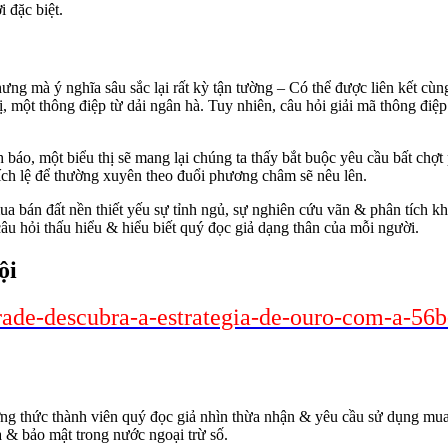
 đặc biệt.
hưng mà ý nghĩa sâu sắc lại rất kỳ tận tường – Có thể được liên kết cù
hị, một thông điệp từ dải ngân hà. Tuy nhiên, câu hỏi giải mã thông đ
h báo, một biểu thị sẽ mang lại chúng ta thấy bắt buộc yêu cầu bất chợ
khích lệ để thường xuyên theo đuổi phương châm sẽ nêu lên.
ua bán đất nền thiết yếu sự tỉnh ngủ, sự nghiên cứu vãn & phân tích k
u hỏi thấu hiểu & hiểu biết quý đọc giả dạng thân của mỗi người.
ội
trade-descubra-a-estrategia-de-ouro-com-a-56b
hương thức thành viên quý đọc giả nhìn thừa nhận & yêu cầu sử dụng m
a & bảo mật trong nước ngoại trừ số.