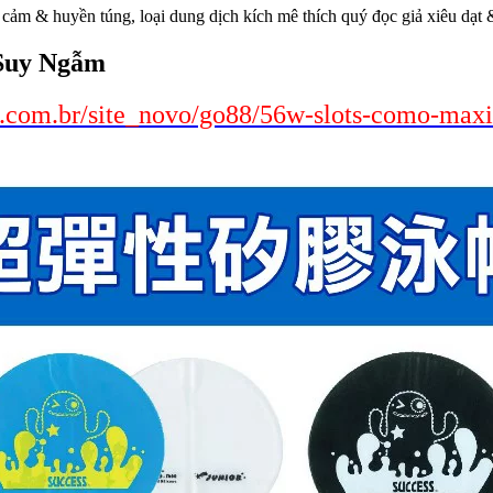
 cảm & huyền túng, loại dung dịch kích mê thích quý đọc giả xiêu dạ
 Suy Ngẫm
eus.com.br/site_novo/go88/56w-slots-como-max