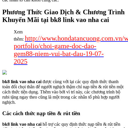
Phương Thức Giao Dịch & Chương Trình
Khuyến Mãi tại bk8 link vao nha cai
Xem
http://www.hondatancuong.com.vn/
thêm:
portfolio/choi-game-doc-dao-
gem88-niem-vui-bat-dau-19-07-
2025
bk8 link vao nha cai
được cùng với lại các quy định thức thanh
toán đối chọi thân để người nghịch thậm chí nạp tiền & rút tiền một
cách thức tiện dụng. Thêm vào bởi vì trí này, các chương trình bộ
rubi tặng ngay theo cũng là một trong các nhân tố phù hợp người
nghịch.
Các cách thức nạp tiền & rút tiền
bk8 link vao nha cai
hỗ trợ các quy định thức nạp tiền & rút tiền