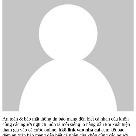
An toàn & bảo mật thông tin báo mang đến biết cá nhân của khôn
cùng các người nghịch luôn là mối siêng lo hàng đầu khi xuất hiện
tham gia vào cá cược online.
bk8 link vao nha cai
cam kết bảo
đảm an toàn báo mang đến biết cá nhân của khôn cùng các người