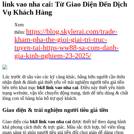
link vao nha cai: Từ Giao Diện Đến Dịch
Vụ Khách Hàng
Xem
https://blog.skylerai.com/trade-
thêm:
kham-pha-the-gioi-giai-tri-truc-
tuyen-tai-https-ww88-sa-com-danh-
gia-kinh-nghiem-23-2025/
Lúc trước đi sâu vào các kỹ càng khác, bằng hữu người cần thừa
nhận định & đánh giá thiết yếu về trải nghiệm người tiêu giá tiền
bên trên khai mạc
bk8 link vao nha cai
. Điều này thiết yếu hình
trạng website, vận tốc chuyển động trang, tính dễ tiêu dùng & chất
lỏng con số hàng hóa hỗ trợ quý khách.
Giao diện & trải nghiệm người tiêu giá tiền
Giao diện của
bk8 link vao nha cai
được thiết kế theo dạng hình
khá phong cách thức & trực giác. Màu sắc tích hợp, bố viên tổng
quan sáng tỏ giúp người tiêu giá tiền đối chọi giản dễ dàng chọn