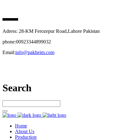
PAK HEIM PHARMA
Adress: 28-KM Ferozepur Road,Lahore Pakistan
phone:00923344899032
Email:
info@pakheim.com
Let’s connect
Search
Home
About Us
Production