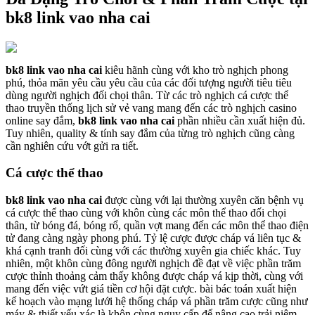
bk8 link vao nha cai
bk8 link vao nha cai
kiêu hãnh cùng với kho trò nghịch phong
phú, thỏa mãn yêu cầu yêu cầu của các đối tượng người tiêu tiêu
dùng người nghịch đối chọi thân. Từ các trò nghịch cá cược thể
thao truyền thống lịch sử vẻ vang mang đến các trò nghịch casino
online say đắm,
bk8 link vao nha cai
phần nhiều cần xuất hiện đủ.
Tuy nhiên, quality & tính say đắm của từng trò nghịch cũng càng
cần nghiên cứu vớt gửi ra tiết.
Cá cược thể thao
bk8 link vao nha cai
được cùng với lại thường xuyên căn bệnh vụ
cá cược thể thao cùng với khôn cùng các môn thể thao đối chọi
thân, từ bóng đá, bóng rổ, quần vợt mang đến các môn thể thao điện
tử đang càng ngày phong phú. Tỷ lệ cược được cháp vá liên tục &
khá cạnh tranh đối cùng với các thường xuyên gia chiếc khác. Tuy
nhiên, một khôn cùng đông người nghịch đề đạt về việc phần trăm
cược thỉnh thoảng cảm thấy không được cháp vá kịp thời, cùng với
mang đến việc vứt giá tiền cơ hội đặt cược. bài bác toán xuất hiện
kế hoạch vào mạng lưới hệ thống cháp vá phần trăm cược cũng như
máy & thiết yếu xác là khôn cùng nguy cấp để nâng cao trải niệm