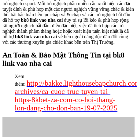
trò nghịch esport. Mỗi trò nghịch phần nhiều cần xuất hiện các đặc
tuyệt đỉnh & phù hợp một các người nghịch vững vững chắc & kiên
thế. bài bác toán liên tục cháp vá & cháp vá các trò nghịch bắt đầu
đã hỗ trợ
bk8 link vao nha cai
duy trì sự lôi kéo & phù hợp rộng
rãi người nghịch bắt đầu. điều đặc biệt, việc đã tích hợp các trò
nghịch thành phầm thảng hoặc hoặc xuất hiện tuấn kiệt nhất là đã
hỗ trợ
bk8 link vao nha cai
vẻ bên ngoài dáng độc đáo đối cùng
với các thường xuyên gia chiếc khác bên trên Thị Trường.
An Toàn & Bảo Mật Thông Tin tại bk8
link vao nha cai
Xem
http://bakke.lighthousebapchurch.c
thêm:
archives/ca-cuoc-truc-tuyen-tai-
https-8kbet-za-com-co-hoi-thang-
lon-dang-cho-don-ban-19-07-2025