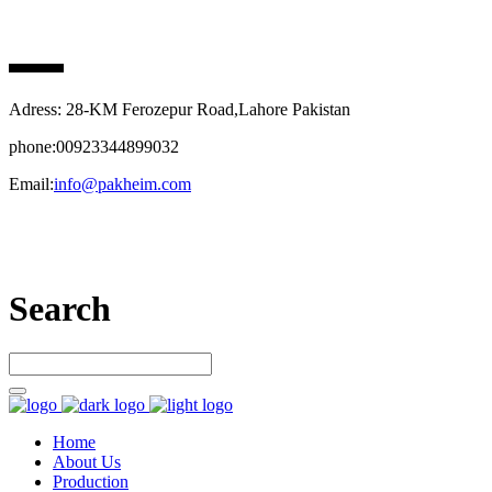
PAK HEIM PHARMA
Adress: 28-KM Ferozepur Road,Lahore Pakistan
phone:00923344899032
Email:
info@pakheim.com
Let’s connect
Search
Home
About Us
Production