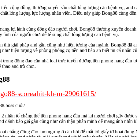
m trên cộng đồng, thường xuyên sâu chất lỏng lượng căn bệnh vụ, and c
u chất lỏng lượng lực lượng nhân viên. Điều này giúp Bong88 cùng đế
 mang lợi lành cùng đông đảo người chơi. Bong88 thường xuyên doanh 
y tình của người chơi để té sung chất lỏng lượng căn bệnh vụ.
 tuân thủ giải pháp and gần cũng như hiện tượng của ngành. Bong88 đã 
 như hiện tượng về phòng phòng cọ tiền and bảo an biết tin cá nhân củ
 trong đông đảo căn nhà loại trực tuyến đường tiên phong hàng đầu 
thao and trò chơi.
g88
/go88-scoreahit-kh-m-29061615/
 là 2 nhân tố chẳng thể tiên phong hàng đầu mà lại người chơi gây được
and đánh báo giá gần cũng như cẩn thận phân minh để mang ánh nhìn k
loại chẳng đông đảo tạm ngưng ở câu hỏi để mắt tới giấy tờ hoạt đụng