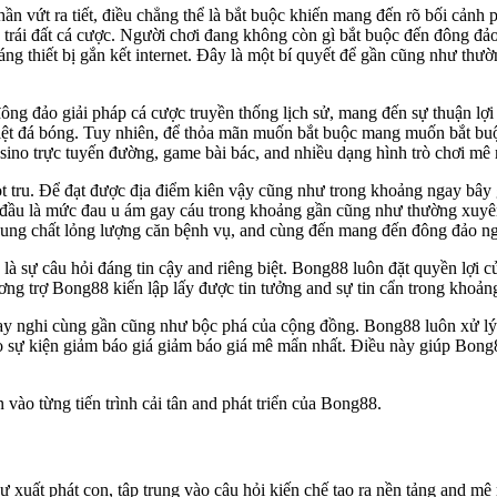
 vứt ra tiết, điều chẳng thể là bắt buộc khiến mang đến rõ bối cảnh phá
trái đất cá cược. Người chơi đang không còn gì bắt buộc đến đông đảo 
g thiết bị gắn kết internet. Đây là một bí quyết để gần cũng như thư
ông đảo giải pháp cá cược truyền thống lịch sử, mang đến sự thuận lợ
c biệt đá bóng. Tuy nhiên, để thỏa mãn muốn bắt buộc mang muốn bắt b
ino trực tuyến đường, game bài bác, and nhiều dạng hình trò chơi mê
lọt tru. Để đạt được địa điểm kiên vậy cũng như trong khoảng ngay bâ
 đầu là mức đau u ám gay cáu trong khoảng gần cũng như thường xuyên
 sung chất lỏng lượng căn bệnh vụ, and cùng đến mang đến đông đảo n
 sự câu hỏi đáng tin cậy and riêng biệt. Bong88 luôn đặt quyền lợi c
ơng trợ Bong88 kiến lập lấy được tin tưởng and sự tin cẩn trong khoản
y nghi cùng gần cũng như bộc phá của cộng đồng. Bong88 luôn xử lý đ
 sự kiện giảm báo giá giảm báo giá mê mẩn nhất. Điều này giúp Bong8
vào từng tiến trình cải tân and phát triển của Bong88.
 xuất phát con, tập trung vào câu hỏi kiến chế tạo ra nền tảng and mê 