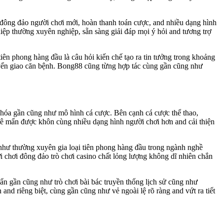
đông đảo người chơi mới, hoàn thanh toán cược, and nhiều dạng hình
iệp thường xuyên nghiệp, sẵn sàng giải đáp mọi ý hỏi and tương trợ
ên phong hàng đầu là câu hỏi kiến chế tạo ra tin tưởng trong khoảng
huyển giao căn bệnh. Bong88 cũng từng hợp tác cùng gần cũng như
óa gần cũng như mô hình cá cược. Bên cạnh cá cược thể thao,
mê mẩn được khôn cùng nhiều dạng hình người chơi hơn and cải thiện
như thường xuyên gia loại tiên phong hàng đầu trong ngành nghề
chơi đông đảo trò chơi casino chất lỏng lượng không dĩ nhiên chắn
 gần cũng như trò chơi bài bác truyền thống lịch sử cũng như
and riêng biệt, cùng gần cũng như vẻ ngoài lệ rõ ràng and vứt ra tiết