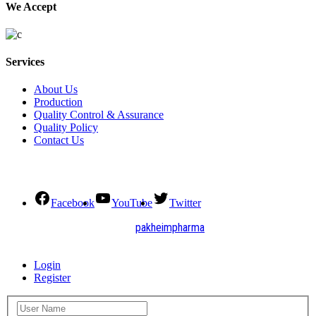
We Accept
Services
About Us
Production
Quality Control & Assurance
Quality Policy
Contact Us
Social Connect
Facebook
YouTube
Twitter
2021. All Rights Reserved by
pakheimpharma
Design and Develop by Quick Solution
Login
Register