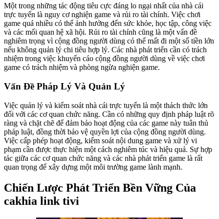
Một trong những tác động tiêu cực đáng lo ngại nhất của nhà cái
trực tuyến là nguy cơ nghiện game và rủi ro tài chính. Việc chơi
game quá nhiều có thể ảnh hưởng đến sức khỏe, học tập, công việc
và các mối quan hệ xã hội. Rủi ro tài chính cũng là một vấn đề
nghiêm trọng vì cộng đồng người dùng có thể mất đi một số tiền lớn
nếu không quản lý chi tiêu hợp lý. Các nhà phát triển cần có trách
nhiệm trong việc khuyến cáo cộng đồng người dùng về việc chơi
game có trách nhiệm và phòng ngừa nghiện game.
Vấn Đề Pháp Lý Và Quản Lý
Việc quản lý và kiểm soát nhà cái trực tuyến là một thách thức lớn
đối với các cơ quan chức năng. Cần có những quy định pháp luật rõ
ràng và chặt chẽ để đảm bảo hoạt động của các game này tuân thủ
pháp luật, đồng thời bảo vệ quyền lợi của cộng đồng người dùng.
Việc cấp phép hoạt động, kiểm soát nội dung game và xử lý vi
phạm cần được thực hiện một cách nghiêm túc và hiệu quả. Sự hợp
tác giữa các cơ quan chức năng và các nhà phát triển game là rất
quan trọng để xây dựng một môi trường game lành mạnh.
Chiến Lược Phát Triển Bền Vững Của
cakhia link tivi