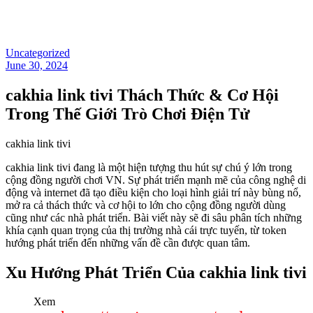
Uncategorized
June 30, 2024
cakhia link tivi Thách Thức & Cơ Hội
Trong Thế Giới Trò Chơi Điện Tử
cakhia link tivi
cakhia link tivi đang là một hiện tượng thu hút sự chú ý lớn trong
cộng đồng người chơi VN. Sự phát triển mạnh mẽ của công nghệ di
động và internet đã tạo điều kiện cho loại hình giải trí này bùng nổ,
mở ra cả thách thức và cơ hội to lớn cho cộng đồng người dùng
cũng như các nhà phát triển. Bài viết này sẽ đi sâu phân tích những
khía cạnh quan trọng của thị trường nhà cái trực tuyến, từ token
hướng phát triển đến những vấn đề cần được quan tâm.
Xu Hướng Phát Triển Của cakhia link tivi
Xem