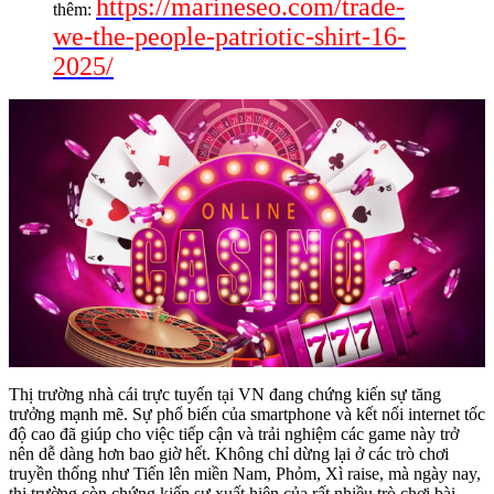
https://marineseo.com/trade-
thêm:
we-the-people-patriotic-shirt-16-
2025/
Thị trường nhà cái trực tuyến tại VN đang chứng kiến sự tăng
trưởng mạnh mẽ. Sự phổ biến của smartphone và kết nối internet tốc
độ cao đã giúp cho việc tiếp cận và trải nghiệm các game này trở
nên dễ dàng hơn bao giờ hết. Không chỉ dừng lại ở các trò chơi
truyền thống như Tiến lên miền Nam, Phỏm, Xì raise, mà ngày nay,
thị trường còn chứng kiến sự xuất hiện của rất nhiều trò chơi bài