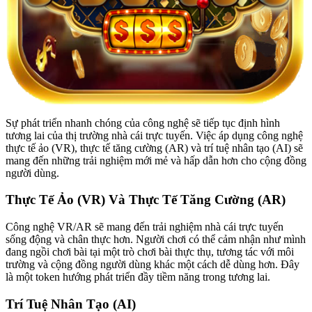
Sự phát triển nhanh chóng của công nghệ sẽ tiếp tục định hình
tương lai của thị trường nhà cái trực tuyến. Việc áp dụng công nghệ
thực tế ảo (VR), thực tế tăng cường (AR) và trí tuệ nhân tạo (AI) sẽ
mang đến những trải nghiệm mới mẻ và hấp dẫn hơn cho cộng đồng
người dùng.
Thực Tế Ảo (VR) Và Thực Tế Tăng Cường (AR)
Công nghệ VR/AR sẽ mang đến trải nghiệm nhà cái trực tuyến
sống động và chân thực hơn. Người chơi có thể cảm nhận như mình
đang ngồi chơi bài tại một trò chơi bài thực thụ, tương tác với môi
trường và cộng đồng người dùng khác một cách dễ dùng hơn. Đây
là một token hướng phát triển đầy tiềm năng trong tương lai.
Trí Tuệ Nhân Tạo (AI)