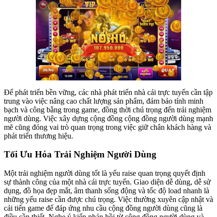
Để phát triển bền vững, các nhà phát triển nhà cái trực tuyến cần tập
trung vào việc nâng cao chất lượng sản phẩm, đảm bảo tính minh
bạch và công bằng trong game, đồng thời chú trọng đến trải nghiệm
người dùng. Việc xây dựng cộng đồng cộng đồng người dùng mạnh
mẽ cũng đóng vai trò quan trọng trong việc giữ chân khách hàng và
phát triển thương hiệu.
Tối Ưu Hóa Trải Nghiệm Người Dùng
Một trải nghiệm người dùng tốt là yếu raise quan trọng quyết định
sự thành công của một nhà cái trực tuyến. Giao diện dễ dùng, dễ sử
dụng, đồ họa đẹp mắt, âm thanh sống động và tốc độ load nhanh là
những yếu raise cần được chú trọng. Việc thường xuyên cập nhật và
cải tiến game để đáp ứng nhu cầu cộng đồng người dùng cũng là
điều cần thiết. Nghe ý kiến phản hồi từ cộng đồng người dùng và