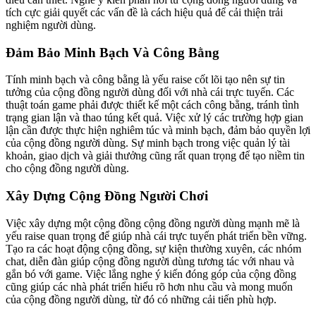
tích cực giải quyết các vấn đề là cách hiệu quả để cải thiện trải
nghiệm người dùng.
Đảm Bảo Minh Bạch Và Công Bằng
Tính minh bạch và công bằng là yếu raise cốt lõi tạo nên sự tin
tưởng của cộng đồng người dùng đối với nhà cái trực tuyến. Các
thuật toán game phải được thiết kế một cách công bằng, tránh tình
trạng gian lận và thao túng kết quả. Việc xử lý các trường hợp gian
lận cần được thực hiện nghiêm túc và minh bạch, đảm bảo quyền lợi
của cộng đồng người dùng. Sự minh bạch trong việc quản lý tài
khoản, giao dịch và giải thưởng cũng rất quan trọng để tạo niềm tin
cho cộng đồng người dùng.
Xây Dựng Cộng Đồng Người Chơi
Việc xây dựng một cộng đồng cộng đồng người dùng mạnh mẽ là
yếu raise quan trọng để giúp nhà cái trực tuyến phát triển bền vững.
Tạo ra các hoạt động cộng đồng, sự kiện thường xuyên, các nhóm
chat, diễn đàn giúp cộng đồng người dùng tương tác với nhau và
gắn bó với game. Việc lắng nghe ý kiến đóng góp của cộng đồng
cũng giúp các nhà phát triển hiểu rõ hơn nhu cầu và mong muốn
của cộng đồng người dùng, từ đó có những cải tiến phù hợp.