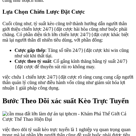
cũng như hoạch toán.
Lựa Chọn Chiến Lược Đặt Cược
Cuối cũng như, tỷ suất kèo cũng trở thành hướng dẫn người thân
giới thiệu chiến lược 24/7}{đặt cược hài hòa cũng như buộc phải
chăng. Có phần diện tích lớn chiến lược 24/7}{đặt cược khác biệt
mà lại người thân dĩ nhiên tiêu dùng, với phần đông:
Cược gấp thếp
: Tăng số tiền 24/7}{đặt cược khi win cũng
như sút khi thất tíại.
Cược theo tỷ suất
: Cố gắng kỉnh thăng bằng tỷ suất 24/7}
{đặt cược để thuyên sút rủi ro không may.
việc chứa 1 chiến lược 24/7}{đặt cược rõ ràng cung cung cấp người
thân quản lý cũng như điều hành vốn cũng như giảm sút hóa lợi
nhuận 1 giải pháp công dụng.
Bước Theo Dõi xác suất Kèo Trực Tuyến
việc theo dõi tỷ suất kèo trực tuyến là 1 nghiệp vụ quan trọng quan
trọng mà lại phần lớn người thân cũng đề xuất buộc phải được tiêu