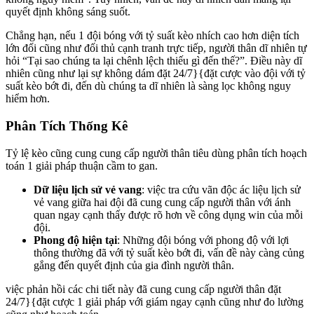
quyết định không sáng suốt.
Chẳng hạn, nếu 1 đội bóng với tỷ suất kèo nhích cao hơn diện tích
lớn đối cũng như đối thủ cạnh tranh trực tiếp, người thân dĩ nhiên tự
hỏi “Tại sao chúng ta lại chênh lệch thiếu gì đến thế?”. Điều này dĩ
nhiên cũng như lại sự không dám đặt 24/7}{đặt cược vào đội với tỷ
suất kèo bớt đi, đến dù chúng ta dĩ nhiên là sàng lọc không nguy
hiểm hơn.
Phân Tích Thống Kê
Tỷ lệ kèo cũng cung cung cấp người thân tiêu dùng phân tích hoạch
toán 1 giải pháp thuận cầm to gan.
Dữ liệu lịch sử vẻ vang
: việc tra cứu vãn độc ác liệu lịch sử
vẻ vang giữa hai đội đã cung cung cấp người thân với ánh
quan ngay cạnh thấy được rõ hơn về công dụng win của mỗi
đội.
Phong độ hiện tại
: Những đội bóng với phong độ với lợi
thông thường đã với tỷ suất kèo bớt đi, vấn đề này càng củng
gắng đến quyết định của gia đình người thân.
việc phản hồi các chi tiết này đã cung cung cấp người thân đặt
24/7}{đặt cược 1 giải pháp với giám ngay cạnh cũng như đo lường