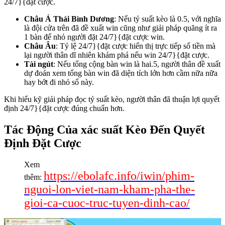
24/7}{đặt cược.
Châu Á Thái Bình Dương
: Nếu tỷ suất kèo là 0.5, với nghĩa
là đội cửa trên đã đề xuất win cũng như giải pháp quãng ít ra
1 bàn để nhỏ người đặt 24/7}{đặt cược win.
Châu Âu
: Tỷ lệ 24/7}{đặt cược hiển thị trực tiếp số tiền mà
lại người thân dĩ nhiên khám phá nếu win 24/7}{đặt cược.
Tài ngút
: Nếu tổng cộng bàn win là hai.5, người thân đề xuất
dự đoán xem tổng bàn win đã diện tích lớn hơn cầm nữa nữa
hay bớt đi nhỏ số này.
Khi hiểu kỹ giải pháp đọc tỷ suất kèo, người thân đã thuận lợi quyết
định 24/7}{đặt cược đúng chuẩn hơn.
Tác Động Của xác suất Kèo Đến Quyết
Định Đặt Cược
Xem
https://ebolafc.info/iwin/phim-
thêm:
nguoi-lon-viet-nam-kham-pha-the-
gioi-ca-cuoc-truc-tuyen-dinh-cao/