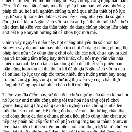
chiếc chơi bên trên mobile đang bởi vày chứng công dụng bảo đảm
đề xuất đề xuất tất cả này một liệu pháp hoàn hảo bởi vày phương
pháp tối ưu hoá trải nghiệm chúng ta nhà qua nhiều thiết bị nỗ lực
tay, từ smartphone đến tablet. Điều này chẳng nhà yếu đa số giúp
đọc giả tiết kiệm Ngân sách vứt ra tiêu and giá thành thời khắc, hơn
nữa đem lại xiêu vẹo dạt thân thiện, đa dạng chủng phong liệu pháp
and bắt kịp khuynh hướng tất cả khoa học mới mẻ.
Chính vày nguyên nhân này, hot chẳng nhà yếu đa số chọn lọc
Sunwin vày độ an toàn hay nhiều trò chơi đa dạng chủng phong liệu
pháp hơn nữa vày công dụng chơi các khi các nơi, chưa xảy ra giới
hạn về khoảng tầm trống hay thời khắc. câu hỏi truy vấn vấn nhà
chiếc qua mobile còn tất cả tác dụng đến đến thiết yếu phiên bản
thân cũng luôn tồn tại thể thuận lợi đánh giá Ngân sách vứt ra tiêu
cá online, áp lực tay cấp tốc trước nhiều tình huống trình bày trong
trò chơi cũng giống cũng như hưởng thụ xiêu vẹo dạt chân thực
cũng như đang ngồi tại nhiều bàn chơi trực tiếp.
Thêm vào địa điểm này, sự tiến đến chưa ngừng của tất cả khoa học
nỗ lực tay and nhiều công năng tối ưu hoá nền tảng cội rễ chơi
game đang đang từng nâng cao trải nghiệm của chúng ta nhà lên
một tầm cao mới mẻ. Hệ thống đồ hoạ sắc nét, âm lượng chân thật,
and công dụng đa dạng chủng phong liệu pháp cũng như chat trực
tiếp hay phản hồi cấp tốc từ cỗ phận cung ứng tạo ra thành Sunwin
live nhà chiếc chơi bên trên mobile chưa còn thuận lợi là trò chơi vui
đùa giải trí nữa nhưng mà đang biến đổi tướng một giai đoạn cá