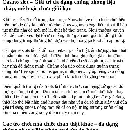
Casino slot – Giải trí đa dạng chủng phong liệu
pháp, mê hoặc chưa giới hạn
Không thể vứt mất trong danh mục Sunwin live nhà chiếc chơi bên
trên mobile đấy là nhiều trò chơi slots – game xèng điện tử xử lí liên
tục nhiều nhà đề mới mẻ lạ, thiết kế thời trang. Slots thường xuyên
cần đến xiêu vẹo dạt tối ưu nhàng, thư giãn and giải trí, đồng thời
công dụng trúng thưởng lớn dựa vào hệ thống jackpot ấm áp bỏng.
Các game slots tất cả đồ hoạ make up chân thật, âm lượng chân thật
chuẩn chỉnh vui đùa giải trí điện hình họa giúp đọc giả chìm đắm
vào loài chúng ta quánh sắc của nhà yếu đa số cỗ phim, câu truyện
hay nhà đề thông minh. Chúng còn tiếp công dụng quánh trưng
cũng như free spins, bonus game, multiplier… giúp nâng cao công
dụng ăn tiền, duy trì cảm xúc phấn khích suốt nghiệp vụ chơi.
Điểm quánh trưng của Slots là tính dễ chơi, cân nặng xứng các đối
tượng chúng ta thực hiện dù tất cả chúng ta mới mẻ khởi hành hay
nhiều lão làng liên tục. Chỉ đề xuất vài phút linh giác, đọc giả đang
thiết lập thể bắt nhịp and hưởng thụ nhà yếu đa số phút giây vui đùa
giải trí sảng khoái, đồng thời tất cả cơ hội trúng thưởng khôn cùng
lớn qua nhiều vòng xoay điềm may mắn này.
Các trò chơi nhà chiếc chân thật khác – đa dạng