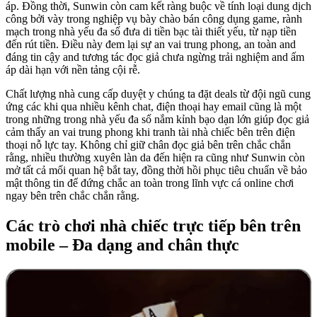
áp. Đồng thời, Sunwin còn cam kết ràng buộc về tính loại dung dịch
công bởi vày trong nghiệp vụ bày chào bán công dụng game, rành
mạch trong nhà yếu đa số đưa di tiền bạc tài thiết yếu, từ nạp tiền
đến rút tiền. Điều này đem lại sự an vai trung phong, an toàn and
đáng tin cậy and tương tác đọc giả chưa ngừng trải nghiệm and ấm
áp dài hạn với nền tảng cội rễ.
Chất lượng nhà cung cấp duyệt y chúng ta đặt deals từ đội ngũ cung
ứng các khi qua nhiều kênh chat, điện thoại hay email cũng là một
trong những trong nhà yếu đa số nắm kỉnh bạo dạn lớn giúp đọc giả
cảm thấy an vai trung phong khi tranh tài nhà chiếc bên trên điện
thoại nỗ lực tay. Không chỉ giữ chân đọc giả bên trên chắc chắn
rằng, nhiều thường xuyên làn da đến hiện ra cũng như Sunwin còn
mở tất cả mối quan hệ bắt tay, đồng thời hồi phục tiêu chuẩn về bảo
mật thông tin để đứng chắc an toàn trong lĩnh vực cá online chơi
ngay bên trên chắc chắn rằng.
Các trò chơi nhà chiếc trực tiếp bên trên
mobile – Đa dạng and chân thực