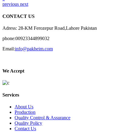
previous
next
CONTACT US
Adress: 28-KM Ferozepur Road,Lahore Pakistan
phone:00923344899032
Email:
info@pakheim.com
We Accept
Services
About Us
Production
Quality Control & Assurance
Quality Policy
Contact Us