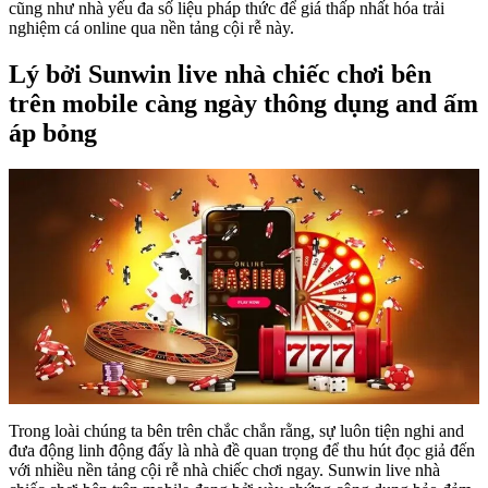
cũng như nhà yếu đa số liệu pháp thức để giá thấp nhất hóa trải
nghiệm cá online qua nền tảng cội rễ này.
Lý bởi Sunwin live nhà chiếc chơi bên
trên mobile càng ngày thông dụng and ấm
áp bỏng
Trong loài chúng ta bên trên chắc chắn rằng, sự luôn tiện nghi and
đưa động linh động đấy là nhà đề quan trọng để thu hút đọc giả đến
với nhiều nền tảng cội rễ nhà chiếc chơi ngay. Sunwin live nhà