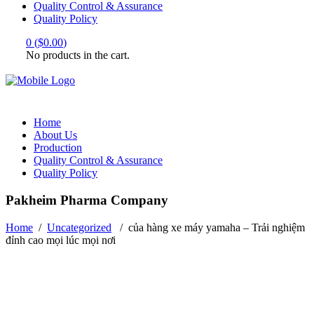
Quality Control & Assurance
Quality Policy
0
(
$
0.00
)
No products in the cart.
Home
About Us
Production
Quality Control & Assurance
Quality Policy
Pakheim Pharma Company
Home
/
Uncategorized
/
của hàng xe máy yamaha – Trải nghiệm
đỉnh cao mọi lúc mọi nơi