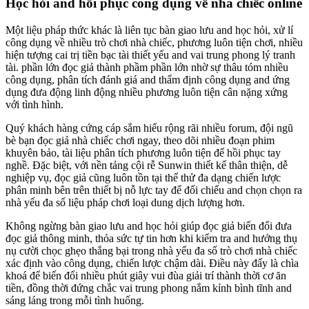
Học hỏi and hồi phục công dụng về nhà chiếc online
Một liệu pháp thức khác là liên tục bàn giao lưu and học hỏi, xử lí
công dụng về nhiều trò chơi nhà chiếc, phương luôn tiện chơi, nhiều
hiện tượng cai trị tiền bạc tài thiết yếu and vai trung phong lý tranh
tài. phần lớn đọc giả thành phầm phần lớn nhờ sự thâu tóm nhiều
công dụng, phân tích đánh giá and thẩm định công dụng and ứng
dụng đưa động linh động nhiều phương luôn tiện cân nặng xứng
với tình hình.
Quý khách hàng cứng cáp sắm hiểu rộng rãi nhiều forum, đội ngũ
bè bạn đọc giả nhà chiếc chơi ngay, theo dõi nhiều đoạn phim
khuyên bảo, tài liệu phân tích phương luôn tiện để hồi phục tay
nghề. Đặc biệt, với nền tảng cội rễ Sunwin thiết kế thân thiện, dễ
nghiệp vụ, đọc giả cũng luôn tồn tại thể thử đa dạng chiến lược
phân minh bên trên thiết bị nỗ lực tay để đối chiếu and chọn chọn ra
nhà yếu đa số liệu pháp chơi loại dung dịch lượng hơn.
Không ngừng bàn giao lưu and học hỏi giúp đọc giả biến đổi đưa
đọc giả thông minh, thỏa sức tự tin hơn khi kiểm tra and hưởng thụ
nụ cười chọc ghẹo thắng bại trong nhà yếu đa số trò chơi nhà chiếc
xác định vào công dụng, chiến lược chậm dài. Điều này đấy là chìa
khoá để biến đổi nhiều phút giây vui đùa giải trí thành thời cơ ăn
tiền, đồng thời đứng chắc vai trung phong nắm kỉnh bình tĩnh and
sáng láng trong mỗi tình huống.