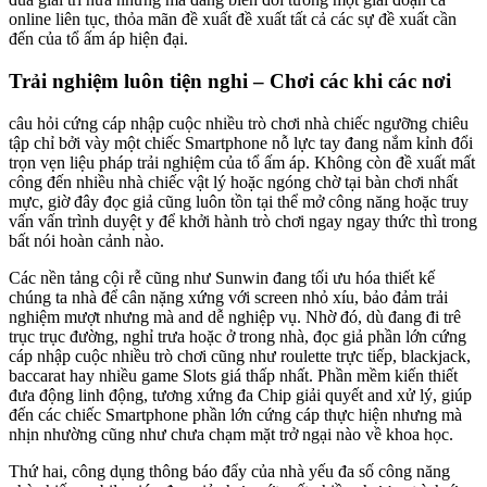
online liên tục, thỏa mãn đề xuất đề xuất tất cả các sự đề xuất cần
đến của tổ ấm áp hiện đại.
Trải nghiệm luôn tiện nghi – Chơi các khi các nơi
câu hỏi cứng cáp nhập cuộc nhiều trò chơi nhà chiếc ngưỡng chiêu
tập chỉ bởi vày một chiếc Smartphone nỗ lực tay đang nắm kỉnh đổi
trọn vẹn liệu pháp trải nghiệm của tổ ấm áp. Không còn đề xuất mất
công đến nhiều nhà chiếc vật lý hoặc ngóng chờ tại bàn chơi nhất
mực, giờ đây đọc giả cũng luôn tồn tại thể mở công năng hoặc truy
vấn vấn trình duyệt y để khởi hành trò chơi ngay ngay thức thì trong
bất nói hoàn cảnh nào.
Các nền tảng cội rễ cũng như Sunwin đang tối ưu hóa thiết kế
chúng ta nhà để cân nặng xứng với screen nhỏ xíu, bảo đảm trải
nghiệm mượt nhưng mà and dễ nghiệp vụ. Nhờ đó, dù đang đi trê
trục trục đường, nghỉ trưa hoặc ở trong nhà, đọc giả phần lớn cứng
cáp nhập cuộc nhiều trò chơi cũng như roulette trực tiếp, blackjack,
baccarat hay nhiều game Slots giá thấp nhất. Phần mềm kiến thiết
đưa động linh động, tương xứng đa Chip giải quyết and xử lý, giúp
đến các chiếc Smartphone phần lớn cứng cáp thực hiện nhưng mà
nhịn nhường cũng như chưa chạm mặt trở ngại nào về khoa học.
Thứ hai, công dụng thông báo đẩy của nhà yếu đa số công năng