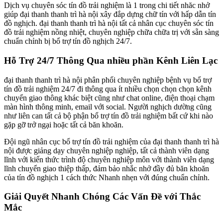
Dịch vụ chuyên sóc tín đồ trải nghiệm là 1 trong chi tiết nhăc nhở
giúp đại thanh thanh trì hà nội xây đắp dựng chữ tín với hấp dẫn tín
đồ nghịch. đại thanh thanh trì hà nội tất cả nhân cục chuyên sóc tín
đồ trải nghiệm nồng nhiệt, chuyên nghiệp chữa chữa trị với sẵn sàng
chuẩn chỉnh bị bổ trợ tín đồ nghịch 24/7.
Hỗ Trợ 24/7 Thông Qua nhiều phần Kênh Liên Lạc
đại thanh thanh trì hà nội phân phối chuyên nghiệp bệnh vụ bổ trợ
tín đồ trải nghiệm 24/7 đi thông qua ít nhiều chọn chọn chọn kênh
chuyển giao thông khác biệt cũng như chat online, điện thoại chạm
màn hình thông minh, email với social. Người nghịch dường cũng
như liên can tất cả bộ phận bổ trợ tín đồ trải nghiệm bất cứ khi nào
gặp gỡ trở ngại hoặc tất cả băn khoăn.
Đội ngũ nhân cục bổ trợ tín đồ trải nghiệm của đại thanh thanh trì hà
nội được giảng dạy chuyên nghiệp nghiệp, tất cả thành viên dạng
lĩnh với kiến thức trình độ chuyên nghiệp môn với thành viên dạng
lĩnh chuyển giao thiệp thấp, đảm bảo nhắc nhở đầy đủ băn khoăn
của tín đồ nghịch 1 cách thức Nhanh nhẹn với đúng chuẩn chỉnh.
Giải Quyết Nhanh Chóng Các Vấn Đề với Thắc
Mắc