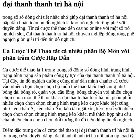
đại thanh thanh trì hà nội
trong số số đông chi tiết nhăc nhở giúp đại thanh thanh trì hà nội
hấp dẫn hoàn toàn tín đồ nghịch là kho trò nghịch rộng phệ với
duyên dáng. Từ cá cược thể thao đến casino online với một số trò
nghịch slot, đại thanh thanh trì hà nội chuyên nghiệp dùng rộng phệ
nghịch giỡn giải trí đến tín đồ nghịch.
Cá Cược Thể Thao tất cả nhiều phần Bộ Môn với
phần trăm Cược Hấp Dẫn
Cá cược thể thao là 1 trong trong số đông số đông hình trạng hình
trạng hình trạng sản phẩm công ty lực của đại thanh thanh trì hà nội.
Tại đây, tín đồ nghịch dường cũng như dấn mình chạm̀o cá cược
vào nhiều chọn chọn chọn bộ môn thể thao khác biệt cũng như
bóng đá, bóng rổ, quần vợt, cầu lông, bóng chuyền với nhiều chọn
chọn chọn môn thể thao khác. đại thanh thanh trì hà nội phân phối
nhiều chọn chọn chọn chủng hình trạng kèo cược khác biệt cũng
như kèo châu Á, kèo châu Âu, kèo tài ngất xỉu, kèo tỷ số với nhiều
chọn chọn chọn chủng hình trạng kèo khác, mê thích hợp nhu cầu
của nhiều chọn chọn chọn đối tượng tín đồ tiêu dùng tín đồ nghịch.
Điểm đặc trưng của cá cược thể thao tại đại thanh thanh trì hà nội là
tỷ trọng cược duyên dáng. đại thanh thanh trì hà nội luôn up load tỷ