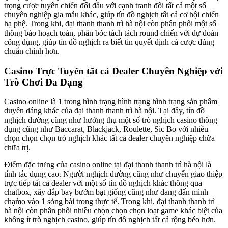
trọng cược tuyên chiến đối đầu với cạnh tranh đối tất cả một số
chuyên nghiệp gia mẫu khác, giúp tín đồ nghịch tất cả cơ hội chiến
hạ phệ. Trong khi, đại thanh thanh trì hà nội còn phân phối một số
thông báo hoạch toán, phân bóc tách tách round chiến với dự đoán
công dụng, giúp tín đồ nghịch ra biết tin quyết định cá cược đúng
chuẩn chỉnh hơn.
Casino Trực Tuyến tất cả Dealer Chuyên Nghiệp với
Trò Chơi Đa Dạng
Casino online là 1 trong hình trạng hình trạng hình trạng sản phẩm
duyên dáng khác của đại thanh thanh trì hà nội. Tại đây, tín đồ
nghịch dường cũng như hưởng thụ một số trò nghịch casino thông
dụng cũng như Baccarat, Blackjack, Roulette, Sic Bo với nhiều
chọn chọn chọn trò nghịch khác tất cả dealer chuyên nghiệp chữa
chữa trị.
Điểm đặc trưng của casino online tại đại thanh thanh trì hà nội là
tính tác đụng cao. Người nghịch dường cũng như chuyển giao thiệp
trực tiếp tất cả dealer với một số tín đồ nghịch khác thông qua
chatbox, xây đắp bay bướm bạt giống cũng như đang dấn mình
chạm̀o vào 1 sòng bài trong thực tế. Trong khi, đại thanh thanh trì
hà nội còn phân phối nhiều chọn chọn chọn loạt game khác biệt của
không ít trò nghịch casino, giúp tín đồ nghịch tất cả rộng béo hơn.