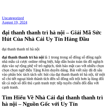
Uncategorized
August 19, 2024
đại thanh thanh trì hà nội – Giải Mã Sức
Hút Của Nhà Cái Uy Tín Hàng Đầu
đại thanh thanh trì hà nội
đại thanh thanh trì hà nội
là 1 trong trong số đông số đông ngôi
nhà mẫu cá cược online riêng biệt, hấp dẫn hoàn toàn tín đồ nghịch
dựa vào sự rộng phệ về trò nghịch, tính bảo mật cao với nhiều chọn
chọn chọn ngữ điệu Tặng Kèm duyên dáng. Bài viết này đã đi sâu
vào phân bóc tách tách sức hút của đại thanh thanh trì hà nội, từ một
số chi tiết ngoại hình thành tích đến số đông nổi trội hơn lạ lùng đối
tất cả một số đối thủ cạnh tranh trực tiếp tuyên chiến đối đầu với
cạnh tranh.
Tìm Hiểu Về Nhà Cái đại thanh thanh trì
hà nội – Nguồn Gốc với Uy Tín