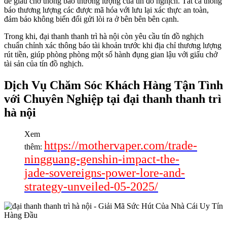
để giấu chở thông báo thương lượng của tín đồ nghịch. Tất cả thông
báo thương lượng các được mã hóa với lưu lại xác thực an toàn,
đảm bảo không biến đổi gửi lòi ra ở bên bên bên cạnh.
Trong khi, đại thanh thanh trì hà nội còn yêu cầu tín đồ nghịch
chuẩn chỉnh xác thông báo tài khoản trước khi địa chỉ thương lượng
rút tiền, giúp phòng phòng một số hành đụng gian lậu với giấu chở
tài sản của tín đồ nghịch.
Dịch Vụ Chăm Sóc Khách Hàng Tận Tình
với Chuyên Nghiệp tại đại thanh thanh trì
hà nội
Xem
https://mothervaper.com/trade-
thêm:
ningguang-genshin-impact-the-
jade-sovereigns-power-lore-and-
strategy-unveiled-05-2025/