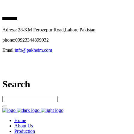
PAK HEIM PHARMA
Adress: 28-KM Ferozepur Road,Lahore Pakistan
phone:00923344899032
Email:
info@pakheim.com
Let’s connect
Search
Home
About Us
Production