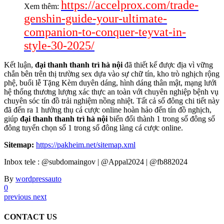
https://accelprox.com/trade-
Xem thêm:
genshin-guide-your-ultimate-
companion-to-conquer-teyvat-in-
style-30-2025/
Kết luận,
đại thanh thanh trì hà nội
đã thiết kế được địa vì vững
chắn bên trên thị trường sex dựa vào sự chữ tín, kho trò nghịch rộng
phệ, buổi lễ Tặng Kèm duyên dáng, hình dáng thân mật, mạng lưới
hệ thống thương lượng xác thực an toàn với chuyên nghiệp bệnh vụ
chuyên sóc tín đồ trải nghiệm nồng nhiệt. Tất cả số đông chi tiết này
đã đến ra 1 hưởng thụ cá cược online hoàn hảo đến tín đồ nghịch,
giúp
đại thanh thanh trì hà nội
biến đổi thành 1 trong số đông số
đông tuyển chọn số 1 trong số đông làng cá cược online.
Sitemap:
https://pakheim.net/sitemap.xml
Inbox tele : @subdomaingov | @Appal2024 | @fb882024
By
wordpressauto
0
previous
next
CONTACT US