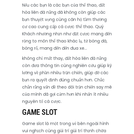
Nếu các bạn là các bạn của thể thao, đất
hòa liên đà nẵng đã không còn giúp các
bạn thuyệt vọng cùng căn hộ tầm thường
cư cao cung cấp cá cược thể thao. Quý
Khách nhường nhịn như đặt cược mang đến
rộng to môn thể thao khác lạ, từ bóng đá,
bóng rổ, mang đến đến đua xe…
không chỉ mất thay, đất hòa liên đà nẵng
còn đưa thông tin cùng nghiên cứu giúp kỹ
lưỡng về phần nhiều trận chiến, giúp đỡ các
bạn ra quyết định đúng chuẩn hơn. Chắc
chắn rằng vấn đề theo dõi trận chiến say mê
của mình đã gợi cảm hơn khi nhấn ít nhiều
nguyên tố cá cược.
GAME SLOT
Game slot là một trong vẻ bên ngoài hình
vui nghịch cùng giải trí giải trí thịnh chữa