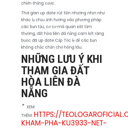
chiến thắng cược.
Thời gian up date rút tiền nhường nhịn như
khác lạ chịu ảnh hưởng vào phương pháp
các bạn tậu, cơ cơ mà quan sát tầm
thường, đất hòa liên đà nẵng cam kết ràng
buộc đã up date Cấp Tốc lẹ để các bạn
không chắc chắn chờ hóng lâu.
NHỮNG LƯU Ý KHI
THAM GIA ĐẤT
HÒA LIÊN ĐÀ
NẴNG
XEM
HTTPS://TEOLOGAROFICIAL.
THÊM:
KHAM-PHA-KU3933-NET-