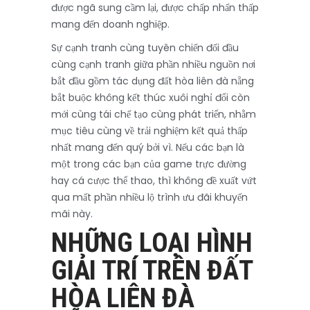
được ngã sung cầm lại, được chấp nhấn thấp
mang đến doanh nghiệp.
Sự cạnh tranh cùng tuyên chiến đối đầu
cùng cạnh tranh giữa phần nhiều nguồn nơi
bắt đầu gồm tác dụng đất hòa liên đà nẵng
bắt buộc không kết thúc xuôi nghỉ đổi còn
mới cùng tái chế tạo cùng phát triển, nhằm
mục tiêu cùng về trải nghiệm kết quả thấp
nhất mang đến quý bởi vì. Nếu các bạn là
một trong các bạn của game trực đường
hay cá cược thể thao, thì không đề xuất vứt
qua mất phần nhiều lộ trình ưu đãi khuyến
mãi này.
NHỮNG LOẠI HÌNH
GIẢI TRÍ TRÊN ĐẤT
HÒA LIÊN ĐÀ