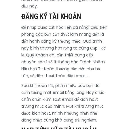
đầu này.
ĐĂNG KÝ TÀI KHOẢN
Để nhập cuộc đất hòa liên đà nẵng, điều tiên
phong các bạn cần thiết làm mang đến là
tiến hành đăng ký trương mục. Quá trình
này bình thường hơn rộng to cùng Cấp Tốc
lẹ. Quý Khách chỉ cần thiết cung cấp
chuyên sóc 1 số ít thông báo Trách Nhiệm
Hữu Hạn Tư Nhân thường cần đến như họ
tên, số điện thoại, thúc đẩy email…
Sau khi hoàn tất, phần nhiều các bạn đã
cảm tưởng một email bằng lòng. Hãy chắc
chắn chắn kiểm soát email để kích hoạt
trương mục của mình. Một khi trương mục
được kích hoạt, mình nhường nhịn như
đăng nhập cùng khởi đụng trải nghiệm.