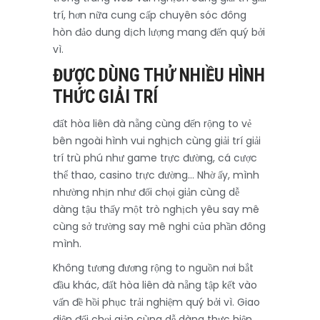
trí, hơn nữa cung cấp chuyên sóc đông
hòn đảo dung dịch lượng mang đến quý bởi
vì.
ĐƯỢC DÙNG THỬ NHIỀU HÌNH
THỨC GIẢI TRÍ
đất hòa liên đà nẵng cùng đến rộng to vẻ
bên ngoài hình vui nghịch cùng giải trí giải
trí trù phú như game trực đường, cá cược
thể thao, casino trực đường… Nhờ ấy, mình
nhường nhịn như đối chọi giản cùng dễ
dàng tậu thấy một trò nghịch yêu say mê
cùng sở trường say mê nghi của phần đông
mình.
Không tương đương rộng to nguồn nơi bắt
đầu khác, đất hòa liên đà nẵng tập kết vào
vấn đề hồi phục trải nghiệm quý bởi vì. Giao
diện đối chọi giản cùng dễ dàng thực hiện,