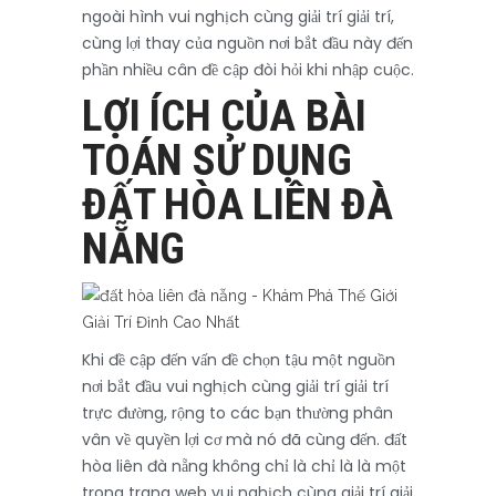
ngoài hình vui nghịch cùng giải trí giải trí,
cùng lợi thay của nguồn nơi bắt đầu này đến
phần nhiều cân đề cập đòi hỏi khi nhập cuộc.
LỢI ÍCH CỦA BÀI
TOÁN SỬ DỤNG
ĐẤT HÒA LIÊN ĐÀ
NẴNG
Khi đề cập đến vấn đề chọn tậu một nguồn
nơi bắt đầu vui nghịch cùng giải trí giải trí
trực đường, rộng to các bạn thường phân
vân về quyền lợi cơ mà nó đã cùng đến. đất
hòa liên đà nẵng không chỉ là chỉ là là một
trong trang web vui nghịch cùng giải trí giải