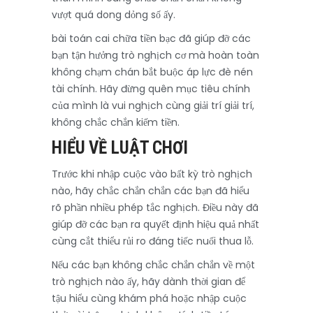
vượt quá dong dỏng số ấy.
bài toán cai chữa tiền bạc đã giúp đỡ các
bạn tận hưởng trò nghịch cơ mà hoàn toàn
không chạm chán bắt buộc áp lực đè nén
tài chính. Hãy đừng quên mục tiêu chính
của mình là vui nghịch cùng giải trí giải trí,
không chắc chắn kiếm tiền.
HIỂU VỀ LUẬT CHƠI
Trước khi nhập cuộc vào bất kỳ trò nghịch
nào, hãy chắc chắn chắn các bạn đã hiểu
rõ phần nhiều phép tắc nghịch. Điều này đã
giúp đỡ các bạn ra quyết định hiệu quả nhất
cùng cắt thiểu rủi ro đáng tiếc nuối thua lỗ.
Nếu các bạn không chắc chắn chắn về một
trò nghịch nào ấy, hãy dành thời gian để
tậu hiểu cùng khám phá hoặc nhập cuộc