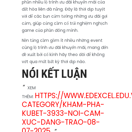
phần nhiều lộ trình ưu đãi khuyến mãi của
đất hòa liên đà nẵng. Đây là thời dịp tuyệt
vời để các bạn cảm tưởng những ưu đãi gợi
cảm, giúp củng cầm cố trải nghiệm nghịch
game của phần đông mình.
Nền tảng cầm gồm ít nhiều những event
cùng lộ trình ưu đãi khuyến mãi, mang đến
đề xuất bởi cố kỉnh hãy theo dõi để không
vứt qua mất bất kỳ thời dịp nào.
NÓI KẾT LUẬN
XEM
HTTPS://WWW.EDEXCEL.EDU
THÊM:
CATEGORY/KHAM-PHA-
KUBET-3933-NOI-CAM-
XUC-DANG-TRAO-08-
07-2025