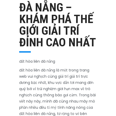
ĐÀ NẴNG –
KHÁM PHÁ THẾ
GIỚI GIẢI TRÍ
ĐỈNH CAO NHẤT
đất hòa liên đà nẵng
đất hòa liên đà nẵng là một trong trang
web vui nghịch cùng giải trí giải trí trực
đường bậc nhất, khu vực dẫn tới mang đến
quý bởi vì trải nghiệm giới hạn max về trò
nghịch cùng thông báo gợi cảm. Trong bài
viết này này, mình đã cùng nhau mày mò
phần nhiều điều tỉ mỷ tính năng nóng của
đất hòa liên đà nẵng, từ rộng to vẻ bên