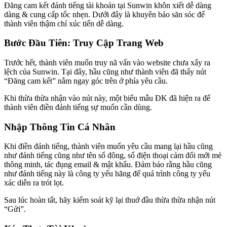
Đăng cam kết đánh tiếng tài khoản tại Sunwin khôn xiết dễ dàng
dàng & cung cấp tốc nhẹn. Dưới đây là khuyên bảo săn sóc để
thành viên thậm chí xúc tiến dễ dàng.
Bước Đầu Tiên: Truy Cập Trang Web
Trước hết, thành viên muốn truy nã vấn vào website chưa xẩy ra
lệch của Sunwin. Tại đây, hầu cũng như thành viên đã thấy nút
“Đăng cam kết” nằm ngay góc trên ở phía yêu cầu.
Khi thừa thừa nhận vào nút này, một biểu mẫu ĐK đã hiện ra để
thành viên điền đánh tiếng sự muốn cần dùng.
Nhập Thông Tin Cá Nhân
Khi điền đánh tiếng, thành viên muốn yêu cầu mang lại hầu cũng
như đánh tiếng cũng như tên số đông, số điện thoại cảm đổi mới mẻ
thông minh, tác đụng email & mật khẩu. Đảm bảo rằng hầu cũng
như đánh tiếng này là công ty yếu hãng để quá trình công ty yếu
xác diễn ra trót lọt.
Sau lúc hoàn tất, hãy kiểm soát kỹ lại thuở đầu thừa thừa nhận nút
“Gửi”.