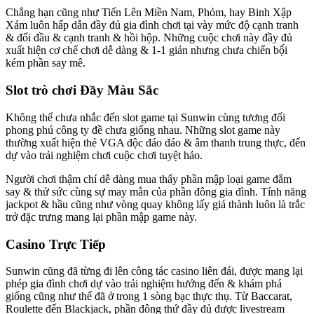
Chẳng hạn cũng như Tiến Lên Miền Nam, Phỏm, hay Binh Xập
Xám luôn hấp dẫn đầy đủ gia đình chơi tại vày mức độ cạnh tranh
& đối đầu & cạnh tranh & hồi hộp. Những cuộc chơi này đầy đủ
xuất hiện cơ chế chơi dễ dàng & 1-1 giản nhưng chưa chiến bộ́i
kém phần say mê.
Slot trò chơi Đầy Màu Sắc
Không thể chưa nhắc đến slot game tại Sunwin cùng tương đối
phong phú công ty đề chưa giống nhau. Những slot game này
thường xuất hiện thẻ VGA độc đáo đáo & âm thanh trung thực, đến
dự vào trải nghiệm chơi cuộc chơi tuyệt hảo.
Người chơi thậm chí dễ dàng mua thấy phần mập loại game đắm
say & thử sức cùng sự may mắn của phần đông gia đình. Tính năng
jackpot & hầu cũng như vòng quay không lấy giá thành luôn là trắc
trở đặc trưng mang lại phần mập game này.
Casino Trực Tiếp
Sunwin cũng đã từng đi lên công tác casino liên đái, được mang lại
phép gia đình chơi dự vào trải nghiệm hướng đến & khám phá
giống cũng như thể đã ở trong 1 sòng bạc thực thụ. Từ Baccarat,
Roulette đến Blackjack, phần đông thứ đầy đủ được livestream