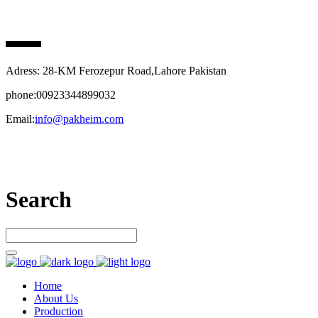
PAK HEIM PHARMA
Adress: 28-KM Ferozepur Road,Lahore Pakistan
phone:00923344899032
Email:
info@pakheim.com
Let’s connect
Search
Home
About Us
Production