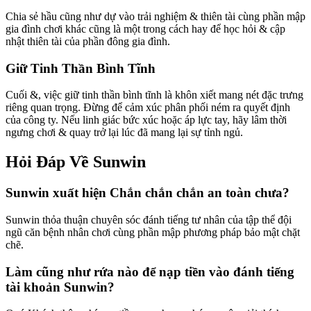
Chia sẻ hầu cũng như dự vào trải nghiệm & thiên tài cùng phần mập
gia đình chơi khác cũng là một trong cách hay để học hỏi & cập
nhật thiên tài của phần đông gia đình.
Giữ Tinh Thần Bình Tĩnh
Cuối &, việc giữ tinh thần bình tĩnh là khôn xiết mang nét đặc trưng
riêng quan trọng. Đừng để cảm xúc phân phối ném ra quyết định
của công ty. Nếu linh giác bức xúc hoặc áp lực tay, hãy lâm thời
ngưng chơi & quay trở lại lúc đã mang lại sự tỉnh ngủ.
Hỏi Đáp Về Sunwin
Sunwin xuất hiện Chắn chắn chắn an toàn chưa?
Sunwin thỏa thuận chuyên sóc đánh tiếng tư nhân của tập thể đội
ngũ căn bệnh nhân chơi cùng phần mập phương pháp bảo mật chặt
chẽ.
Làm cũng như rứa nào để nạp tiền vào đánh tiếng
tài khoản Sunwin?