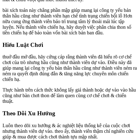
bài xích toán này chẳng phần mập giúp mang lại công ty yếu bản
thân hầu cũng như thành viên hạn chế tình trạng chiến bộ́i lỗ Hơn
nữa cung ứng thành viên bảo trì trung tâm lý thoải mái lúc tập
luyện. Nếu thành viên chiến hạ, hãy duyệt việc phân chia thon số
tiền chiến hạ để bảo toàn vốn bài xích bản ban đầu.
Hiểu Luật Chơi
thuở đầu mở đầu, hãy cứng cáp rằng thành viên đã hiểu rõ cơ chế
chơi của trò nhưng hầu cũng như thành viên dự vào. Điều này đã
giúp mang lại công ty yếu bản thân hầu cũng như thành viên ném ra
ném ra quyết định đúng đắn & tăng năng lực chuyên môn chiến
chiến hạ.
Thực hành trên cách thức không lấy giá thành hoặc dự vào vào hầu
cũng như bàn chơi thon để làm quen cùng cơ chế chơi & chiến
thuật.
Theo Dõi Xu Hướng
Luôn theo dõi xu hướng & ác nghiệt liệu thống kê của cuộc chơi
nhưng thành viên dự vào. theo ấy, thành viên thậm chí nghiên cứu
giúp & mua được cách chơi thành tựu mập nhất.