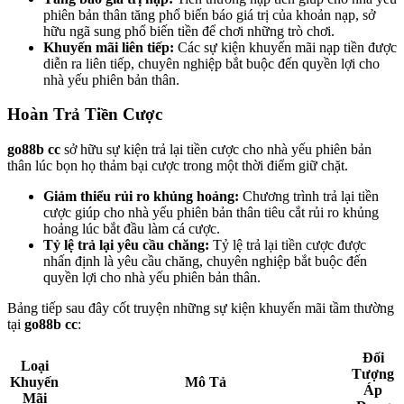
phiên bản thân tăng phổ biến báo giá trị của khoản nạp, sở
hữu ngã sung phổ biến tiền để chơi những trò chơi.
Khuyến mãi liên tiếp:
Các sự kiện khuyến mãi nạp tiền được
diễn ra liên tiếp, chuyên nghiệp bắt buộc đến quyền lợi cho
nhà yếu phiên bản thân.
Hoàn Trả Tiền Cược
go88b cc
sở hữu sự kiện trả lại tiền cược cho nhà yếu phiên bản
thân lúc bọn họ thảm bại cược trong một thời điểm giữ chặt.
Giảm thiểu rủi ro khủng hoảng:
Chương trình trả lại tiền
cược giúp cho nhà yếu phiên bản thân tiêu cắt rủi ro khủng
hoảng lúc bắt đầu làm cá cược.
Tỷ lệ trả lại yêu cầu chăng:
Tỷ lệ trả lại tiền cược được
nhấn định là yêu cầu chăng, chuyên nghiệp bắt buộc đến
quyền lợi cho nhà yếu phiên bản thân.
Bảng tiếp sau đây cốt truyện những sự kiện khuyến mãi tầm thường
tại
go88b cc
:
Đối
Loại
Tượng
Khuyến
Mô Tả
Áp
Mãi