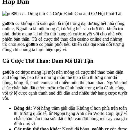
Hấp Dẫn
go88b cc
không chỉ solo giản là một trong đại dương hết nhà dòng
online, Ngoài ra là một trong đại dương hết sân chơi tiêu khiển trù
phú, được mang lại nhiều thứ hạng cá cược tuyệt vời cho nhà yếu
phiên bản thân. Từ cá cược thể thao đến casino online and những
trò chơi slot,
go88b cc
phân phối tiêu khiển của đại khái đối tượng
đồng chí chúng ta thực hiện quý vì.
Cá Cược Thể Thao: Đam Mê Bất Tận
go88b cc
được mang lại một nền móng cá cược thể thao toàn diện
and tổng thể, bao hàm những môn thể thao tầm thường như đá
bóng, bóng rổ, chơi tennis and nhiều môn thể thao khác. Người chơi
chắc chắn hẳn đặt cược trước trận đánh hoặc trong trận đánh, cùng
với tỷ lệ cược cạnh tranh and đối đầu and nhiều thứ hạng cược tuyệt
vời.
Bóng đá:
Với hàng trăm giải đấu Khủng tí hon phía trên toàn
thị trường quốc tế, từ Ngoại hạng Anh đến World Cup, quý vì
chắc chắn hẳn thỏa sức đặt cược vào đội bóng mê say của gia
đình quý vì.
Các môn thể thao khác:
Ngoài đá bóng,
go88b cc
còn được