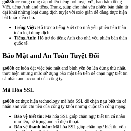
go88b cc
cung cung cấp nhiều tiếng nói tuyệt vời, bao hàm tiếng
Việt, tiếng Anh and tiếng Trung, giúp cho nhà yếu phiên bản thân từ
đại khái những loại dung dịch tuyệt vời solo giản dễ dàng thực hiện
bắt buộc đến cho.
Tiếng Việt:
Hỗ trợ do tiếng Việt cho nhà yếu phiên bản thân
toàn loại dung dịch.
Tiếng Anh:
Hỗ trợ do tiếng Anh cho nhà yếu phiên bản thân
quốc tế.
Bảo Mật and An Toàn Tuyệt Đối
go88b cc
luôn đặt việc bảo mật and bình yên ổn lên đứng thứ nhất,
thực hiện những mức sử dụng bảo mật tiên tiến để chặn ngự biết tin
cá nhân and account của công ty.
Mã Hóa SSL
go88b cc
thực hiện technology mã hóa SSL để chặn ngự biết tin cá
nhân and vốn chi tiêu của công ty khỏi những cuộc tấn công mạng.
Bảo vệ biết tin:
Mã hóa SSL giúp chặn ngự biết tin cá nhân
như tên, hệ trọng and số điện thoại.
Bảo vệ thanh toán:
Mã hóa SSL giúp chặn ngự biết tin vốn