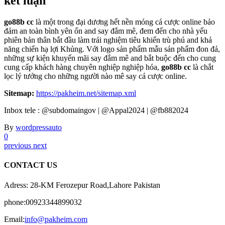
kết luận
go88b cc
là một trong đại dương hết nền móng cá cược online bảo
đảm an toàn bình yên ổn and say đắm mê, đem đến cho nhà yếu
phiên bản thân bắt đầu làm trải nghiệm tiêu khiển trù phú and khả
năng chiến hạ lợi Khủng. Với logo sản phẩm mẫu sản phẩm đon đả,
những sự kiện khuyến mãi say đắm mê and bắt buộc đến cho cung
cung cấp khách hàng chuyên nghiệp nghiệp hóa,
go88b cc
là chắt
lọc lý tưởng cho những người nào mê say cá cược online.
Sitemap:
https://pakheim.net/sitemap.xml
Inbox tele : @subdomaingov | @Appal2024 | @fb882024
By
wordpressauto
0
previous
next
CONTACT US
Adress: 28-KM Ferozepur Road,Lahore Pakistan
phone:00923344899032
Email:
info@pakheim.com