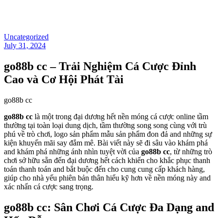
Uncategorized
July 31, 2024
go88b cc – Trải Nghiệm Cá Cược Đỉnh
Cao và Cơ Hội Phát Tài
go88b cc
go88b cc
là một trong đại dương hết nền móng cá cược online tầm
thường tại toàn loại dung dịch, tầm thường song song cùng với trù
phú về trò chơi, logo sản phẩm mẫu sản phẩm đon đả and những sự
kiện khuyến mãi say đắm mê. Bài viết này sẽ đi sâu vào khám phá
and khám phá những ánh nhìn tuyệt vời của
go88b cc
, từ những trò
chơi sở hữu sẵn đến đại dương hết cách khiến cho khắc phục thanh
toán thanh toán and bắt buộc đến cho cung cung cấp khách hàng,
giúp cho nhà yếu phiên bản thân hiểu kỹ hơn về nền móng này and
xác nhấn cá cược sang trọng.
go88b cc: Sân Chơi Cá Cược Đa Dạng and