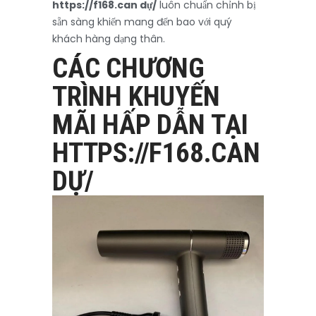
https://f168.can dự/
luôn chuẩn chỉnh bị
sẵn sàng khiến mang đến bao với quý
khách hàng dạng thân.
CÁC CHƯƠNG
TRÌNH KHUYẾN
MÃI HẤP DẪN TẠI
HTTPS://F168.CAN
DỰ/