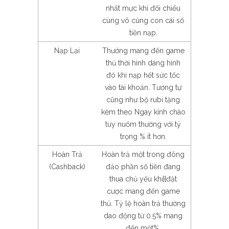
nhất mực khi đối chiếu
cùng vô cùng con cái số
tiền nạp.
Nạp Lại
Thưởng mang đến game
thủ thời hình dáng hình
đó khi nạp hết sức tốc
vào tài khoản. Tương tự
cũng như bộ rubi tặng
kèm theo Ngay kính chào
tuy nuốm thường với tỷ
trọng % ít hơn.
Hoàn Trả
Hoàn trả một trong đông
(Cashback)
đảo phần số tiền đang
thua chủ yếu khi}{đặt
cược mang đến game
thủ. Tỷ lệ hoàn trả thường
dao động từ 0.5% mang
đến một%.