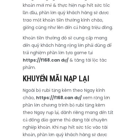
khoản mới mẻ & thực hiện nạp hết sức tốc
lần đầu, phần lớn quý khách hàng sẽ được
trao một khoản tiền thưởng kính chào,
giống cũng như lên đến cả hàng triệu đồng.
Khoản tiền thưởng đó sẽ cung cấp mang
đến quý khách hàng rộng lớn phải dùng để
trải nghiệm phần lớn tựa game tại
https://f168.can dự/
& tăng tài lộc tác
phẩm.
KHUYẾN MÃI NẠP LẠI
Ngoài bộ rubi tặng kèm theo Ngay kính
chào,
https://f168.can dự/
xem rộng lớn
phần lớn chương trình bộ rubi tặng kèm
theo Ngay nạp lại, dành riêng mang đến tất
cả đông đảo game thủ đang tài chuyên
nghiệp khoản. Khi nạp hết sức tốc vào tài
khoản, phần lớn quý khách hàng sẽ được