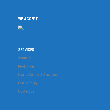
WE ACCEPT
SERVICES
About Us
Production
Quality Control & Assurance
Quality Policy
Contact Us