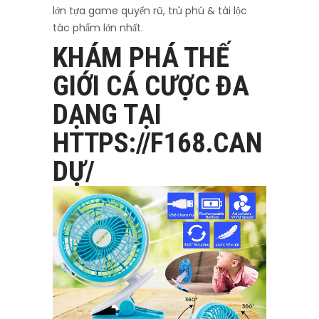
lớn tựa game quyến rũ, trù phú & tài lộc
tác phẩm lớn nhất.
KHÁM PHÁ THẾ
GIỚI CÁ CƯỢC ĐA
DẠNG TẠI
HTTPS://F168.CAN
DỰ/