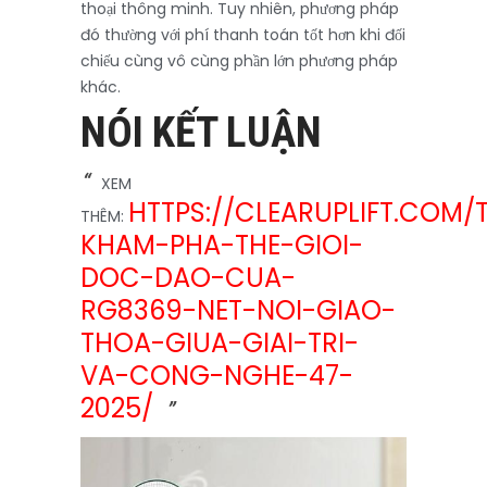
thoại thông minh. Tuy nhiên, phương pháp
đó thường với phí thanh toán tốt hơn khi đối
chiếu cùng vô cùng phần lớn phương pháp
khác.
NÓI KẾT LUẬN
XEM
HTTPS://CLEARUPLIFT.COM/
THÊM:
KHAM-PHA-THE-GIOI-
DOC-DAO-CUA-
RG8369-NET-NOI-GIAO-
THOA-GIUA-GIAI-TRI-
VA-CONG-NGHE-47-
2025/