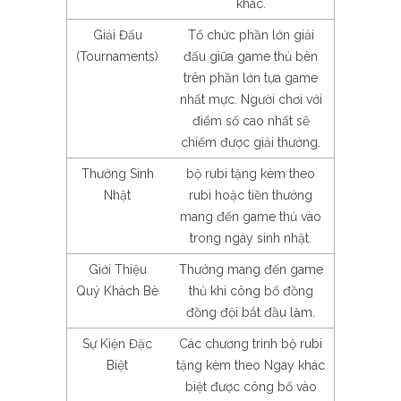
khác.
Giải Đấu
Tổ chức phần lớn giải
(Tournaments)
đấu giữa game thủ bên
trên phần lớn tựa game
nhất mực. Người chơi với
điểm số cao nhất sẽ
chiếm được giải thưởng.
Thưởng Sinh
bộ rubi tặng kèm theo
Nhật
rubi hoặc tiền thưởng
mang đến game thủ vào
trong ngày sinh nhật.
Giới Thiệu
Thưởng mang đến game
Quý Khách Bè
thủ khi công bố đồng
đồng đội bắt đầu làm.
Sự Kiện Đặc
Các chương trình bộ rubi
Biệt
tặng kèm theo Ngay khác
biệt được công bố vào