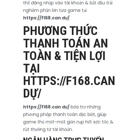
thể đăng nhập vào tài khoản & bắt đầu trải
nghiệm phần lớn tựa game tại
https://f168.can dự/
.
PHƯƠNG THỨC
THANH TOÁN AN
TOÀN & TIỆN LỢI
TẠI
HTTPS://F168.CAN
DỰ/
https://f168.can dự/
bửa trợ những
phương pháp thanh toán đặc biệt, giúp
game thủ một-một giản nạp hết sức tốc &
rút thưởng từ tài khoản.