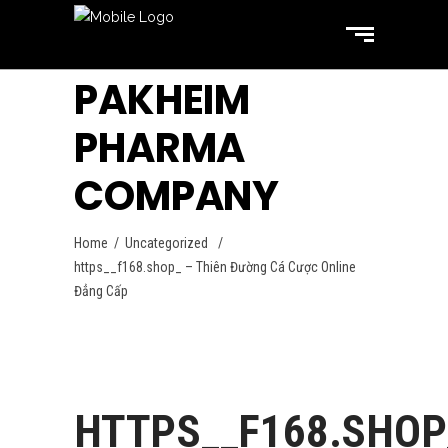
PAKHEIM
PHARMA
COMPANY
Home
/
Uncategorized
/
https__f168.shop_ – Thiên Đường Cá Cược Online
Đẳng Cấp
Uncategorized
August 15, 2024
HTTPS__F168.SHOP