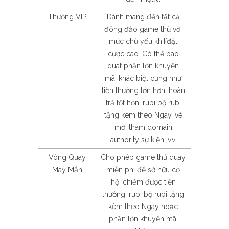
Thưởng VIP
Dành mang đến tất cả
đông đảo game thủ với
mức chủ yếu khi}{đặt
cược cao. Có thể bao
quát phần lớn khuyến
mãi khác biệt cũng như
tiền thưởng lớn hơn, hoàn
trả tốt hơn, rubi bộ rubi
tặng kèm theo Ngay, vé
mời tham domain
authority sự kiện, v.v.
Vòng Quay
Cho phép game thủ quay
May Mắn
miễn phí để sở hữu cơ
hội chiếm được tiền
thưởng, rubi bộ rubi tặng
kèm theo Ngay hoặc
phần lớn khuyến mãi