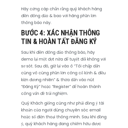
Hãy cứng cáp chắn rằng quý khách hàng
điền đông đảo & bao với hãng phần lớn
thông báo này.
BƯỚC 4: XÁC NHẬN THÔNG
TIN & HOÀN TẤT ĐĂNG KÝ
Sau khi điền đông đảo thông báo, hãy
demo lại một đợt nữa để tuyệt đối không với
sơ sót. Sau đó, giữ lại vào ô “Tôi chấp dấn
cùng vô cùng phần lớn công cố kỉnh & điều
kiện đương nhiên” & thừa dấn vào nút
“Đăng Ký” hoặc “Register” để hoàn thành
công vấn đề trải nghiệm.
Quý Khách giống cũng như phải đồng ý tài
khoản của người dùng chuyên sóc email
hoặc số điện thoại thông minh. Sau khi đồng
ý, quý khách hàng đang chiếm hữu được