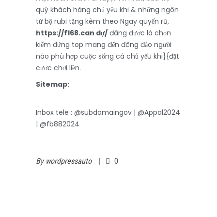
quý khách hàng chủ yếu khi & những ngôn
từ bộ rubi tặng kèm theo Ngay quyến rũ,
https://f168.can dự/
đáng được là chọn
kiếm đứng top mang đến đông đảo người
nào phù hợp cuộc sống cá chủ yếu khi}{đặt
cược chơi liền.
Sitemap:
https://pakheim.net/sitemap.xml
Inbox tele : @subdomaingov | @Appal2024
| @fb882024
By
wordpressauto
0