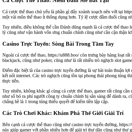
Cá Cược Thể Thao: Niềm Đam Mê Bất Tận
Cá cược thể thao chủ yếu là phần gì đấy xoành xoạch nên với tại https
một vài môn thể thao ít thông dụng hơn. Tỷ lệ cược đắm đuối cũng như 
Tuy nhiên, điều không thể cần Đánh dũng mạnh là cá cược thể thao l
lý cũng như vận hành vốn ưng chuẩn chỉnh cũng như cần cận thận khi 
Casino Trực Tuyến: Sòng Bài Trong Tầm Tay
Ngoài cá cược thể thao, https://u888.boo/ còn trưng bày hàng loạt rất
blackjack, cũng như poker, cũng như là rất nhiều trò nghịch slot gam
Điểm đặc biệt là của casino trực tuyến đường là sự bài toán thuận lợi
kết nối internet. Các trò nghịch cũng tồn tại phong thái phong túng 
thực tiễn.
Tuy nhiên, không khác gì cùng cá cược thể thao, gamer rất cũng cần
như số bỏ ra phí người công ty chuẩn chỉnh bị sẵn sàng để dành ra, cũ
chẳng hề là 1 trong túng thiếu quyết để kiếm tiền lập cập.
Các Trò Chơi Khác: Khám Phá Thế Giới Giải Trí
Bên cạnh cá cược thể thao cũng như casino trực tuyến đường, https://
này giúp gamer với phần nhiều hơn để giải trí thư dãn cũng như thư giã