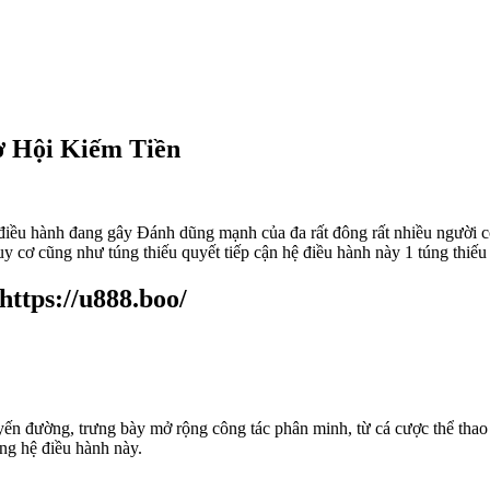
ơ Hội Kiếm Tiền
 điều hành đang gây Đánh dũng mạnh của đa rất đông rất nhiều người c
guy cơ cũng như túng thiếu quyết tiếp cận hệ điều hành này 1 túng thiế
ttps://u888.boo/
 tuyến đường, trưng bày mở rộng công tác phân minh, từ cá cược thể thao
ùng hệ điều hành này.