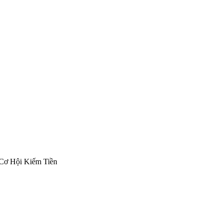
 Cơ Hội Kiếm Tiền