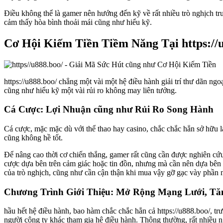
Điều không thể là gamer nên hướng đến kỹ về rất nhiều trò nghịch trư
cảm thấy hòa bình thoải mái cũng như hiểu kỹ.
Cơ Hội Kiếm Tiền Tiềm Năng Tại https://
https://u888.boo/ chẳng một vài một hệ điều hành giải trí thư dãn ngoạ
cũng như hiểu kỹ một vài rủi ro không may liên tưởng.
Cá Cược: Lợi Nhuận cũng như Rủi Ro Song Hành
Cá cược, mặc mặc dù với thể thao hay casino, chắc chắc hẳn sở hữu l
cũng không hề tốt.
Để nâng cao thời cơ chiến thắng, gamer rất cũng cần được nghiên cứu
cược dựa bên trên cảm giác hoặc tin đồn, nhưng mà cần nên dựa bên tr
của trò nghịch, cũng như cần cận thận khi mua vậy gỡ gạc vày phần 
Chương Trình Giới Thiệu: Mở Rộng Mạng Lưới, T
hầu hết hệ điều hành, bao hàm chắc chắc hẳn cả https://u888.boo/, tr
người công ty khác tham gia hệ điều hành. Thông thường, rất nhiều n