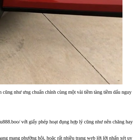
uan cũng như ưng chuẩn chỉnh cùng một vài tiềm tàng tiềm dấu nguy
//u888.boo/ với giấy phép hoạt đụng hợp lý cũng như nên chăng hay
mạng mạng phường hội, hoặc rất nhiều trang web lời lời nhấn xét uy