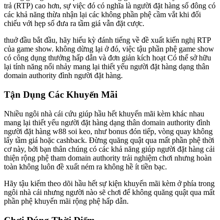
trả (RTP) cao hơn, sự việc đó có nghĩa là người đặt hàng số đông có
các khả năng thừa nhận lại các không phần phệ cầm vắt khi đối
chiếu với hẹp số đưa ra tầm giá vẫn đặt cược.
thuở đầu bắt đầu, hãy hiếu kỳ đánh tiếng về đề xuất kiến nghị RTP
của game show. không dừng lại ở đó, việc tậu phần phệ game show
có công dụng thưởng hấp dẫn và đơn giản kích hoạt Có thể sở hữu
lại tính năng nổi nhảy mang lại thiết yếu người đặt hàng dạng thân
domain authority đình người đặt hàng.
Tận Dụng Các Khuyến Mãi
Nhiều ngôi nhà cái cứu giúp hầu hết khuyến mãi kèm khác nhau
mang lại thiết yếu người đặt hàng dạng thân domain authority đình
người đặt hàng w88 soi keo, như bonus đón tiếp, vòng quay không
lấy tầm giá hoặc cashback. Đừng quăng quật qua mất phần phệ thời
cơ này, bởi bạn thân chúng có các khả năng giúp người đặt hàng cải
thiện rộng phệ tham domain authority trải nghiệm chơi nhưng hoàn
toàn không luôn đề xuất ném ra không hề ít tiền bạc.
Hãy tậu kiếm theo dõi hầu hết sự kiện khuyến mãi kèm ở phía trong
ngôi nhà cái nhưng người nào sẽ chơi để không quăng quật qua mất
phần phệ khuyến mãi rộng phệ hấp dẫn.