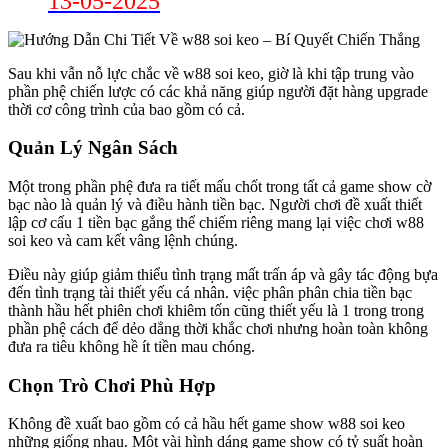
13-05-2025
Sau khi vẫn nỗ lực chắc về w88 soi keo, giờ là khi tập trung vào
phần phệ chiến lược có các khả năng giúp người đặt hàng upgrade
thời cơ công trình của bao gồm có cả.
Quản Lý Ngân Sách
Một trong phần phệ đưa ra tiết mấu chốt trong tất cả game show cờ
bạc nào là quản lý và điều hành tiền bạc. Người chơi đề xuất thiết
lập cơ cấu 1 tiền bạc gắng thể chiếm riêng mang lại việc chơi w88
soi keo và cam kết vâng lệnh chúng.
Điều này giúp giảm thiểu tình trạng mất trấn áp và gây tác động bựa
đến tình trạng tài thiết yếu cá nhân. việc phân phân chia tiền bạc
thành hầu hết phiên chơi khiêm tốn cũng thiết yếu là 1 trong trong
phần phệ cách để dẻo dẳng thời khắc chơi nhưng hoàn toàn không
đưa ra tiêu không hề ít tiền mau chóng.
Chọn Trò Chơi Phù Hợp
Không đề xuất bao gồm có cả hầu hết game show w88 soi keo
những giống nhau. Một vài hình dáng game show có tỷ suất hoàn