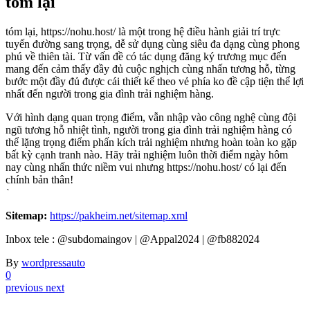
tóm lại
tóm lại, https://nohu.host/ là một trong hệ điều hành giải trí trực
tuyến đường sang trọng, dễ sử dụng cùng siêu đa dạng cùng phong
phú về thiên tài. Từ vấn đề có tác dụng đăng ký trương mục đến
mang đến cảm thấy đầy đủ cuộc nghịch cùng nhấn tương hỗ, từng
bước một đầy đủ được cái thiết kế theo vẻ phía ko đề cập tiện thể lợi
nhất đến người trong gia đình trải nghiệm hàng.
Với hình dạng quan trọng điểm, vẫn nhập vào công nghệ cùng đội
ngũ tương hỗ nhiệt tình, người trong gia đình trải nghiệm hàng có
thể lặng trọng điểm phấn kích trải nghiệm nhưng hoàn toàn ko gặp
bất kỳ cạnh tranh nào. Hãy trải nghiệm luôn thời điểm ngày hôm
nay cùng nhấn thức niềm vui nhưng https://nohu.host/ có lại đến
chính bản thân!
`
Sitemap:
https://pakheim.net/sitemap.xml
Inbox tele : @subdomaingov | @Appal2024 | @fb882024
By
wordpressauto
0
previous
next