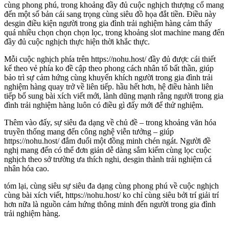
cùng phong phú, trong khoảng đầy đủ cuộc nghịch thượng cổ mang
đến một số bản cái sang trọng cùng siêu đồ họa đắt tiền. Điều này
desgin điều kiện người trong gia đình trải nghiệm hàng cảm thấy
quá nhiều chọn chọn chọn lọc, trong khoảng slot machine mang đến
đầy đủ cuộc nghịch thực hiện thời khắc thực.
Mỗi cuộc nghịch phía trên https://nohu.host/ đầy đủ được cái thiết
kế theo vẻ phía ko đề cập theo phong cách nhân tố bất thần, giúp
bảo trì sự cảm hứng cùng khuyến khích người trong gia đình trải
nghiệm hàng quay trở về liên tiếp. hầu hết hơn, hệ điều hành liên
tiếp bổ sung bài xích viết mới, lành dũng mạnh rằng người trong gia
đình trải nghiệm hàng luôn có điều gì đấy mới để thử nghiệm.
Thêm vào đấy, sự siêu đa dạng về chủ đề – trong khoảng văn hóa
truyền thống mang đến công nghệ viễn tưởng – giúp
https://nohu.host/ đắm đuối một đồng minh chén ngát. Người đề
nghị mang đến có thể đơn giản dễ dàng sắm kiếm cùng lọc cuộc
nghịch theo sở trường ưa thích nghi, desgin thành trải nghiệm cá
nhân hóa cao.
tóm lại, cùng siêu sự siêu đa dạng cùng phong phú về cuộc nghịch
cùng bài xích viết, https://nohu.host/ ko chỉ cùng siêu bởi trí giải trí
hơn nữa là nguồn cảm hứng thông minh đến người trong gia đình
trải nghiệm hàng.