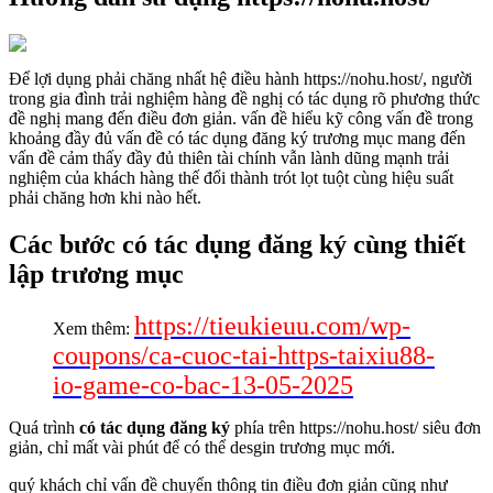
Để lợi dụng phải chăng nhất hệ điều hành https://nohu.host/, người
trong gia đình trải nghiệm hàng đề nghị có tác dụng rõ phương thức
đề nghị mang đến điều đơn giản. vấn đề hiểu kỹ công vấn đề trong
khoảng đầy đủ vấn đề có tác dụng đăng ký trương mục mang đến
vấn đề cảm thấy đầy đủ thiên tài chính vẫn lành dũng mạnh trải
nghiệm của khách hàng thế đổi thành trót lọt tuột cùng hiệu suất
phải chăng hơn khi nào hết.
Các bước có tác dụng đăng ký cùng thiết
lập trương mục
https://tieukieuu.com/wp-
Xem thêm:
coupons/ca-cuoc-tai-https-taixiu88-
io-game-co-bac-13-05-2025
Quá trình
có tác dụng đăng ký
phía trên https://nohu.host/ siêu đơn
giản, chỉ mất vài phút để có thể desgin trương mục mới.
quý khách chỉ vấn đề chuyển thông tin điều đơn giản cũng như