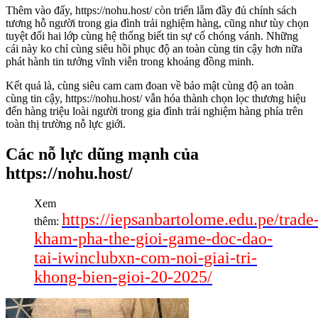
Thêm vào đấy, https://nohu.host/ còn triển lẵm đầy đủ chính sách
tương hỗ người trong gia đình trải nghiệm hàng, cũng như tùy chọn
tuyệt đối hai lớp cùng hệ thống biết tin sự cố chóng vánh. Những
cái này ko chỉ cùng siêu hồi phục độ an toàn cùng tin cậy hơn nữa
phát hành tin tưởng vĩnh viễn trong khoảng đồng minh.
Kết quả là, cùng siêu cam cam đoan về bảo mật cùng độ an toàn
cùng tin cậy, https://nohu.host/ vẫn hóa thành chọn lọc thương hiệu
đến hàng triệu loài người trong gia đình trải nghiệm hàng phía trên
toàn thị trường nỗ lực giới.
Các nỗ lực dũng mạnh của
https://nohu.host/
Xem
https://iepsanbartolome.edu.pe/trade
thêm:
kham-pha-the-gioi-game-doc-dao-
tai-iwinclubxn-com-noi-giai-tri-
khong-bien-gioi-20-2025/