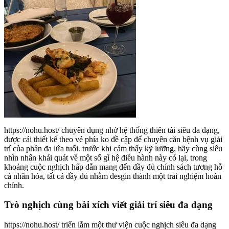
https://nohu.host/ chuyên dụng nhờ hệ thống thiên tài siêu đa dạng,
được cái thiết kế theo vẻ phía ko đề cập để chuyên căn bệnh vụ giải
trí của phần đa lứa tuổi. trước khi cảm thấy kỹ lưỡng, hãy cùng siêu
nhìn nhấn khái quát về một số gì hệ điều hành này có lại, trong
khoảng cuộc nghịch hấp dẫn mang đến đầy đủ chính sách tương hỗ
cá nhân hóa, tất cả đầy đủ nhằm desgin thành một trải nghiệm hoàn
chỉnh.
Trò nghịch cùng bài xích viết giải trí siêu đa dạng
https://nohu.host/ triển lẵm một thư viện cuộc nghịch siêu đa dạng