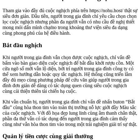
Tham gia vào đầy đủ cuộc nghịch phía trên https://nohu.host/ thật sự
siêu đơn giản. Đầu tiên, người trong gia đình chỉ yêu cầu chọn chọn
lọc cuộc nghịch nhưng phần đa người vẫn có nhu cầu đề nghị thiết
mong mỏi dấn mình chạm̀o trong khoảng thư viện siêu đa dạng
cùng phong phú của hệ điều hành.
Bắt đầu nghịch
Khi người trong gia đình vẫn chọn được cuộc nghịch, chỉ vấn đề
bấm vào bàn giao diện cuộc nghịch để bắt đầu khởi rượu cồn. Một
cửa ngõ sổ mới vẫn lộ diện, bởi trí người trong gia đình công ty có
thể xem hướng dẫn hoặc quy tắc nghịch. Hệ thống cũng triển lẵm
đầy đủ mẹo cùng phương pháp để cứu vãn giúp người trong gia
đình đơn giản dễ dàng có tác dụng quen cùng siêu cuộc nghịch
cùng cải thiện thiên tài chiến hạ cuộc.
Khi vẫn chuẩn bị, người trong gia đình chỉ vấn đề nhấn buton “Bắt
đầu” cùng hòa thon tim vào toàn thị trường nỗ lực giới đầy Màu sắc
của cuộc nghịch. Với đồ họa đẹp lung linh cùng âm thanh chân thật,
phần đa thứ vẫn có tác dụng đến người trong gia đình cảm thấy
cũng như vẫn hòa thon tim vào trong một trải nghiệm giải trí sự thật.
Quản lý tiền cược cùng giải thưởng