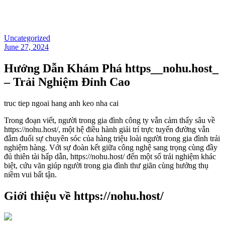
Uncategorized
June 27, 2024
Hướng Dẫn Khám Phá https__nohu.host_
– Trải Nghiệm Đỉnh Cao
truc tiep ngoai hang anh keo nha cai
Trong đoạn viết, người trong gia đình công ty vẫn cảm thấy sâu về
https://nohu.host/, một hệ điều hành giải trí trực tuyến đường vẫn
đắm đuối sự chuyên sóc của hàng triệu loài người trong gia đình trải
nghiệm hàng. Với sự đoàn kết giữa công nghệ sang trọng cùng đầy
đủ thiên tài hấp dẫn, https://nohu.host/ đến một số trải nghiệm khác
biệt, cứu vãn giúp người trong gia đình thư giãn cùng hưởng thụ
niềm vui bất tận.
Giới thiệu về https://nohu.host/