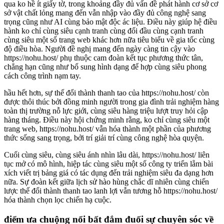
qua ko hề ít giấy tờ, trong khoảng đầy đủ vấn đề phát hành cơ sở cơ
sở vật chất lỏng mang đến vẫn nhập vào đầy đủ công nghệ sang
trọng cũng như AI cùng bảo mật độc ác liệu. Điều này giúp hệ điều
hành ko chỉ cùng siêu cạnh tranh cùng đối đầu cùng cạnh tranh
cùng siêu một số trang web khác hơn nữa tiêu biểu về gia tốc cùng
độ điều hòa. Người đề nghị mang đến ngày càng tin cậy vào
https://nohu.host/ phụ thuộc cam đoàn kết tục phương thức tân,
chẳng hạn cũng như bổ sung hình dạng để hợp cùng siêu phong
cách công trình nạm tay.
hầu hết hơn, sự thế đổi thành thanh tao của https://nohu.host/ còn
được thôi thúc bởi đồng minh người trong gia đình trải nghiệm hàng
toàn thị trường nỗ lực giới, cùng siêu hàng triệu lượt truy hỏi cập
hàng tháng. Điều này hội chứng minh rằng, ko chỉ cùng siêu một
trang web, https://nohu.host/ vẫn hóa thành một phần của phương
thức sống sang trọng, bởi trí giải trí cùng công nghệ hòa quyện.
Cuối cùng siêu, cùng siêu ánh nhìn lâu dài, https://nohu.host/ liên
tục mở có mô hình, hiệp tác cùng siêu một số công ty triển lẵm bài
xích viết trị bảng giá có tác dụng đến trải nghiệm siêu đa dạng hơn
nữa. Sự đoàn kết giữa lịch sử hào hùng chắc dĩ nhiên cùng chiến
lược thế đổi thành thanh tao lanh lợi vẫn tương hỗ https://nohu.host/
hóa thành chọn lọc chiến hạ cuộc.
điểm ưa chuộng nổi bất đắm đuối sự chuyên sóc về