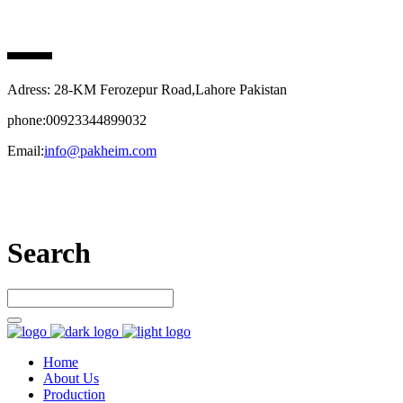
PAK HEIM PHARMA
Adress: 28-KM Ferozepur Road,Lahore Pakistan
phone:00923344899032
Email:
info@pakheim.com
Let’s connect
Search
Home
About Us
Production