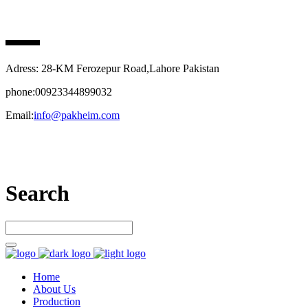
PAK HEIM PHARMA
Adress: 28-KM Ferozepur Road,Lahore Pakistan
phone:00923344899032
Email:
info@pakheim.com
Let’s connect
Search
Home
About Us
Production