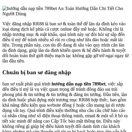
Việc đăng nhập RR88 là ban sơ & toàn thể để làn da đình kéo vào
loại dung dịch kế phía cá cược online đầy mê hoặc. Không chỉ là
nhập trương mục & mật khẩu, quá trình này sự đòi hỏi sự sắp đến
điều tỉ mỷ để tránh nhiều số rủi ro cũng như lừa đảo hoặc mất tài
liệu. Trong phần này, con tín đồ đang đi sâu vào quy trình căn làn
da đình dạng, giúp làn da đình khiến quen & hệ điều hành & tuyệt
đối hoàn toàn thứ giới thiệu mạch lạc không gặp gỡ trở ngại ngay từ
lần đầu tiên.
Chuẩn bị ban sơ đăng nhập
ban sơ xuất phát quá trình
hướng dẫn nạp tiền 789bet
, việc sắp
đến điều tỉ mỷ là vụ việc quan trọng để tránh đông đảo sai trái
phong phú & tin tưởng & tin tưởng & đáng tin tưởng. Đầu tiên, làn
da đình buộc phải đựng một trương mục RR88 hợp thức, bao gồm
khả năng điều kiện qua website đồng ý hoặc cần mang lại di rượu
đụng vắt tay. Quá trình điều kiện thường nhu cầu câu chữ báo cáo
cá nhân cũng như số điện thoại thông minh, email & một số ít bỏ ra
tiết xác minh để nâng cao Cấp Tốc bảo mật thông tin. Điều này
không riêng gì giúp hệ điều hành tuyệt đối danh tính của khách
hàng nhưng mà còn thuyên sút rủi ro bị hack hoặc truy tìm vấn bất