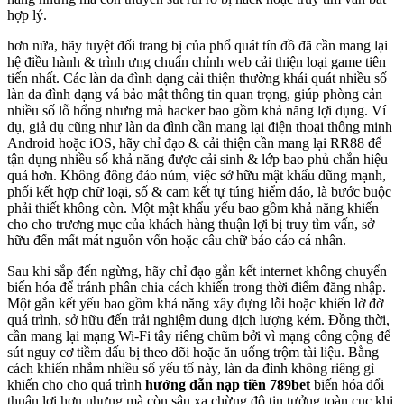
hợp lý.
hơn nữa, hãy tuyệt đối trang bị của phổ quát tín đồ đã cần mang lại
hệ điều hành & trình ưng chuẩn chỉnh web cải thiện loại game tiên
tiến nhất. Các làn da đình dạng cải thiện thường khái quát nhiều số
làn da đình dạng vá bảo mật thông tin quan trọng, giúp phòng cản
nhiều số lỗ hổng nhưng mà hacker bao gồm khả năng lợi dụng. Ví
dụ, giả dụ cũng như làn da đình cần mang lại điện thoại thông minh
Android hoặc iOS, hãy chỉ đạo & cải thiện cần mang lại RR88 để
tận dụng nhiều số khả năng được cải sinh & lớp bao phủ chắn hiệu
quả hơn. Không đông đảo núm, việc sở hữu mật khẩu dũng mạnh,
phối kết hợp chữ loại, số & cam kết tự túng hiểm đáo, là bước buộc
phải thiết không còn. Một mật khẩu yếu bao gồm khả năng khiến
cho cho trương mục của khách hàng thuận lợi bị truy tìm vấn, sở
hữu đến mất mát nguồn vốn hoặc câu chữ báo cáo cá nhân.
Sau khi sắp đến ngừng, hãy chỉ đạo gắn kết internet không chuyển
biến hóa để tránh phân chia cách khiến trong thời điểm đăng nhập.
Một gắn kết yếu bao gồm khả năng xây đựng lỗi hoặc khiến lờ đờ
quá trình, sở hữu đến trải nghiệm dung dịch lượng kém. Đồng thời,
cần mang lại mạng Wi-Fi tây riêng chũm bởi vì mạng công cộng để
sút nguy cơ tiềm dấu bị theo dõi hoặc ăn uống trộm tài liệu. Bằng
cách khiến nhắm nhiều số yếu tố này, làn da đình không riêng gì
khiến cho cho quá trình
hướng dẫn nạp tiền 789bet
biến hóa đổi
thuận lợi hơn nhưng mà còn sâu xa chừng độ tin tưởng toàn cục khi