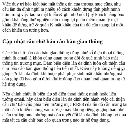
Việc duy trì hào kiệt bảo mật thông tin của trương mục cũng nhu
cầu làn da đình nghĩ ra nhiều số cách khiến đựng tính phát minh
hơn trong việc tạo ra mật khẩu & ghi nhớ nó. Quý khách hàng bao
gồm khả năng thử nghiệm cần mang lại phần mềm quản lý mật
khẩu để đựng trữ & quản lý mật khẩu của tín đồ cần mang lại một
cách khiến tin tưởng hơn.
Cập nhật câu chữ báo cáo bàn giao thông
Các câu chữ báo cáo bàn giao thông cũng như số điện thoại thông
minh & email là khôn cùng quan trọng đối & quá trình bảo mật
thông tin trương mục. Đảm biểu diễn làn da đình luôn cải thiện câu
chữ báo cáo bàn giao thông tiên tiến nhất. Điều này không riêng gì
giúp sức làn da đình khi buộc phải phục sinh mật khẩu nhưng mà
còn giúp đã bao gồm được được đông đảo quan hoài quan trọng từ
hệ ứng dụng.
Nếu chỉnh chữa & biên tập số điện thoại thông minh hoặc liên
tưởng email, hãy đảm biểu diễn làn da đình tiến hành việc cải thiện
câu chữ báo cáo phía trên trương mục RR88 của tín đồ cần mang lại
một cách khiến chóng vánh. Việc này không riêng gì giúp bao phủ
chắn trương mục nhưng mà còn tuyệt đối làn da đình không bỏ qua
mất tất cả câu chữ báo cáo quan trọng nào từ hệ ứng dụng.