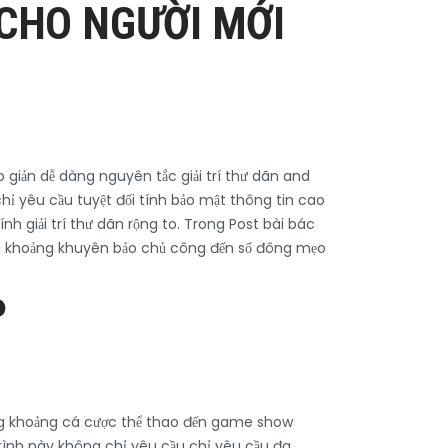
 CHO NGƯỜI MỚI
o giản dễ dàng nguyên tắc giải trí thư dãn and
chỉ yêu cầu tuyệt đối tính bảo mật thông tin cao
h giải trí thư dãn rộng to. Trong Post bài bác
trong khoảng khuyên bảo chủ công đến số đông mẹo
P
rong khoảng cá cược thể thao đến game show
trình này không chỉ yêu cầu chỉ yêu cầu đa