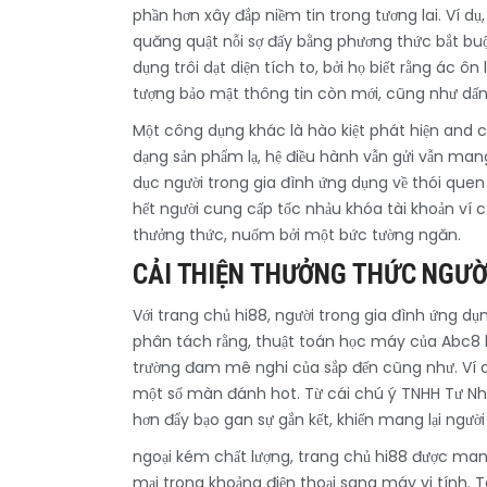
phần hơn xây đắp niềm tin trong tương lai. Ví dụ,
quăng quật nỗi sợ đấy bằng phương thức bắt buộc
dụng trôi dạt diện tích to, bởi họ biết rằng ác 
tượng bảo mật thông tin còn mới, cũng như dấn b
Một công dụng khác là hào kiệt phát hiện and 
dạng sản phẩm lạ, hệ điều hành vẫn gửi vẫn mang
dục người trong gia đình ứng dụng về thói quen
hết người cung cấp tốc nhảu khóa tài khoản ví
thưởng thức, nuốm bởi một bức tường ngăn.
CẢI THIỆN THƯỞNG THỨC NGƯỜ
Với trang chủ hi88, người trong gia đình ứng d
phân tách rằng, thuật toán học máy của Abc8 kh
trường đam mê nghi của sắp đến cũng như. Ví dụ
một số màn đánh hot. Từ cái chú ý TNHH Tư Nhân
hơn đẩy bạo gan sự gắn kết, khiến mang lại ngườ
ngoại kém chất lượng, trang chủ hi88 được mang
mại trong khoảng điện thoại sang máy vi tính. T