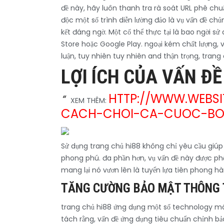
đề này, hãy luôn thanh tra rà soát URL phê chu
độc một số trình diễn lường đảo là vụ vấn đề ch
kết đáng ngờ. Một cố thể thực tại là bao ngời
Store hoặc Google Play. ngoại kém chất lượng, v
luận, tuy nhiên tuy nhiên and thận trọng, trang
LỢI ÍCH CỦA VẤN Đ
HTTP://WWW.WEBSI
XEM THÊM:
CACH-CHOI-CA-CUOC-BON
Sử dụng trang chủ hi88 không chỉ yêu cầu giúp 
phong phú. đa phần hơn, vụ vấn đề này được ph
mang lại nó vươn lên là tuyển lựa tiên phong h
TĂNG CƯỜNG BẢO MẬT THÔNG T
trang chủ hi88 ứng dụng một số technology mã h
tách rằng, vấn đề ứng dụng tiêu chuẩn chỉnh 