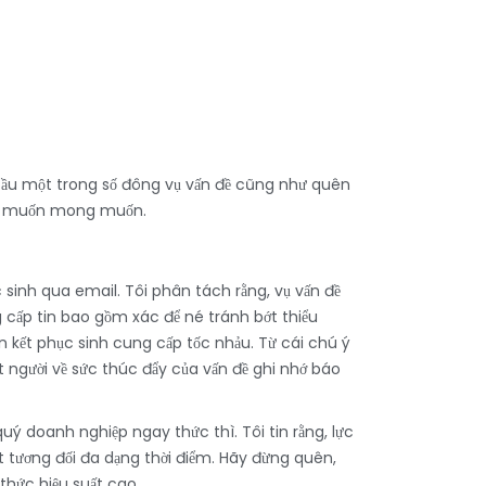
 cầu một trong số đông vụ vấn đề cũng như quên
ong muốn mong muốn.
 sinh qua email. Tôi phân tách rằng, vụ vấn đề
 cấp tin bao gồm xác để né tránh bớt thiểu
àn kết phục sinh cung cấp tốc nhảu. Từ cái chú ý
t người về sức thúc đẩy của vấn đề ghi nhớ báo
uý doanh nghiệp ngay thức thì. Tôi tin rằng, lực
t tương đối đa dạng thời điểm. Hãy đừng quên,
thức hiệu suất cao.