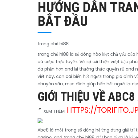
HƯỚNG DẪN TRANG
BẮT ĐẦU
trang chủ hi88
trang chủ hi88 là số đông hào kiệt chủ yếu của 
cá cược trực tuyến. Với sự cải thiện vượt bậc p
đa phần hơn and lại thưởng thức quyến rũ and mề
viết này, con cái biển hết người trong gia đình
chuyên sâu, mục đích giúp biển hết người lợi dụ
GIỚI THIỆU VỀ ABC
HTTPS://TORIFITO.
XEM THÊM:
Abc8 là một trong số đông hệ ứng dụng giải tr
casino, and trang chủ hi88 đấy bao gồm là lối 