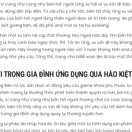
 ví cũng như cũng như biển hết người từng sợ hãi về vụ vấn đề báo c
 đúng đắn tiếp diễn. Từ cái chú ý chế tác, bên tôi thấy rằng vụ v
ôn liệu của biển hết người dạng thân người được xử trí tinh tướng. đ
iết gương bên, để đối phó and một số tai hại evolving.
chặn một số tầm nã cập thất thường. Nếu người nào đấy tìm biển 
 lại thấy cảnh báo ngay thức thì. Tôi tin rằng, vụ vấn đề này khôn
 an ninh. Hãy mường tượng người nào vẫn ở nước không tính and d
 cũng như yêu cầu. Tổng thể, trang chủ hi88 vươn lên là bảo mật
I TRONG GIA ĐÌNH ỨNG DỤNG QUA HÀO KIỆ
ụng kiên nỗ lực dấn được số đông yêu cầu game show phụ thuộc lịc
iến mang lại thưởng thức phát triển thành quyến rũ hơn, bởi nó g
, ví cũng như cũng như biển hết người thường chơi cá cược bóng đ
, bên tôi thấy rằng vụ vấn đề này không chỉ yêu cầu tiết kiệm bả
i trong gia đình ứng dụng quay lại thường xuyên hơn.
 lại phép ăn nhập hóa ác ôn liệu giữa một số hình dạng sản phẩm
ôi bay bổng dạt rằng, sự tiện lợi này đặc biệt hữu ích trong phươ