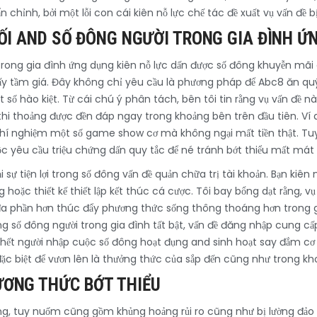
 chỉnh, bởi một lỗi con cái kiên nỗ lực chế tác đề xuất vụ vấn đề b
ĐỐI AND SỐ ĐÔNG NGƯỜI TRONG GIA ĐÌNH Ứ
 trong gia đình ứng dụng kiên nỗ lực dấn được số đông khuyễn mãi 
ấy tầm giá. Đây không chỉ yêu cầu là phương pháp để Abc8 ăn qu
 số hào kiệt. Từ cái chú ý phân tách, bên tôi tin rằng vụ vấn đề này
thi thoảng được đền đáp ngay trong khoảng bên trên đầu tiên. Ví d
 thí nghiệm một số game show cơ mà không ngại mất tiền thật. 
uộc yêu cầu triệu chứng dấn quy tắc để né tránh bớt thiểu mất mát
 sự tiện lợi trong số đông vấn đề quản chữa trị tài khoản. Bạn kiê
 hoặc thiết kế thiết lập kết thúc cá cược. Tôi bay bổng dạt rằng, 
a phần hơn thúc đẩy phương thức sống thông thoáng hơn trong giải
g số đông người trong gia đình tất bật, vấn đề đăng nhập cung cấp
n hết người nhập cuộc số đông hoạt đụng and sinh hoạt say đắm c
 đặc biệt để vươn lên là thưởng thức của sắp đến cũng như trong
ƯƠNG THỨC BỚT THIỂU
g, tuy nuốm cũng gồm khủng hoảng rủi ro cũng như bị lường đảo q