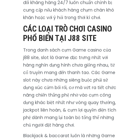
đối kháng hàng 24/7 luôn chuẩn chỉnh bị
cung cấp nếu khách hàng chạm chán khó
khăn hoặc với ý hỏi trong thời kì chơi.
CÁC LOẠI TRÒ CHƠI CASINO
PHỔ BIẾN TẠI J88 SITE
Trong danh sách cụm Game casino của
j88 site, slot là Game đặc trưng nhất với
hàng nghìn dạng hình chưa giống nhau, từ
cổ truyền mang đến thanh tao. Các Game
slot này chưa những siêng buộc phải sử
dụng xúc cảm bối rối, cơ mà vứt ra tiết chức
năng chiến thắng phệ nhờ vào cụm công
dụng khác biệt nhất như vòng quay thưởng,
jackpot liên hoàn, & cụm lợi quyền diện tích
phệ dành mang lại toàn bộ tổng thể những
chủ người đặt hàng chơi.
Blackjack & baccarat luôn là những Game