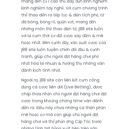
mang đến cả 1 cao thủ dày dạn kinh nghiệm
kinh nghiệm tay nghề. Với cụm chương trình
thể thao diễn ra tiếp tục & diện tích phệ, từ
đá bóng, bóng rổ, quần vợt, mang đến
những môn thể thao điện tử, j88 site luôn
với lại cụm thời cơ đặt cược say đắm & mê
hoặc nhất. Bên cạnh đấy, xác suất cược của
j88 site luôn tuyên chiến đối đầu & cạnh
tranh, giúp chủ người đặt hàng chơi phệ
nhất hóa lợi nhuận & hưởng thụ những ván
đánh kịch tính nhất.
Ngoài ra, j88 site còn liên kết cụm công
dụng cá cược liên đới (Live Betting), được
chấp thừa nhận chủ người đặt hàng chơi đặt
cược trong khoảng chừng time ván đánh
diễn ra. Điều này chưa những cải thiện phần
mê hoặc cơ mà còn giúp chủ người đặt
hàng chơi với thể phản ứng Cấp Tốc trước
những tình tiết bỗng xuất bên trên sân.