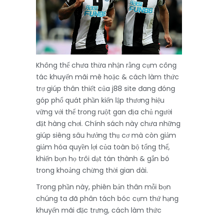
Không thể chưa thừa nhận rằng cụm công
tác khuyến mãi mê hoặc & cách làm thức
trợ giúp thân thiết của j88 site đang đóng
góp phổ quát phần kiến lập thương hiệu
vững với thể trong ruột gan địa chủ người
đặt hàng chơi. Chính sách này chưa những
giúp siêng sâu hưởng thụ cơ mà còn giảm
giảm hóa quyền lợi của toàn bộ tổng thể,
khiến bọn họ trôi dạt tán thành & gắn bó
trong khoảng chừng thời gian dài.
Trong phần này, phiên bản thân mỗi bọn
chúng ta đã phân tách bóc cụm thứ hạng
khuyến mãi đặc trưng, cách làm thức