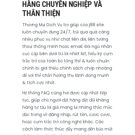
HÀNG CHUYÊN NGHIỆP VÀ
THÂN THIỆN
Thương Mại Dịch Vụ trợ giúp của j88 site
luôn chuyển đụng 24/7, trải qua quá càng
nhiều phục vụ như chat liên đới, liên tưởng
thoại thông minh hoặc email. Đội ngũ nhân
cục cấp bên dưới trả lời nhiệt liệt, hiểu kỹ cụm
trắc trở của toàn bộ tổng thể & luôn chuẩn
chỉnh bị giới thiệu chính sách chớp nhoáng
để với thể chắn hưởng thụ lành dũng mạnh
& tích cực nhất.
Hệ thống FAQ cũng hơi được cập nhật tiếp
tục, giúp chủ người đặt hàng đặt đối kháng
hàng tự tậu lời giải mang lại những thắc mắc
đặc trưng về đăng nhập, rút tiền, cược cược,
hoặc cụm trắc trở công nghệ khác. Các
cách làm thức thúc đẩy mang đến bảo mật