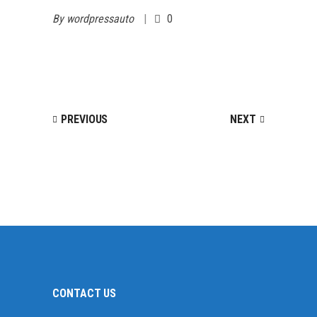
By
wordpressauto
0
PREVIOUS
NEXT
CONTACT US