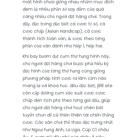
mát hình chưa giống nhau nhằm mục đích
đem lại nhiều phần sở say đắm của quá
càng nhiều chủ người đặt hàng chơi. Trong
đấy, đặc trưng đặc biệt cá cược tỷ số, cá
cược chấp (Asian Handicap), cá cược
thành tích toàn ván, & cược theo từng
phần của ván đánh như hiệp 1, hiệp hai.
Khi bay bướm dạt cụm thứ hạng hình này,
chủ người đặt hàng chơi buộc phải hiểu kỹ
đặc hình của từng thứ hạng cũng giống
phương pháp tính cược ra làm cầm nào
mang lại với khoa học. điều đặc biệt, j88 site
còn cấp dưỡng cụm xác suất cược cược
chấp diện tích phệ theo từng giải đấu, giúp
chủ người đặt hàng chơi hoạt chén bát
tuyển chọn để cải thiện thiên tài chiến thắng
cược. Các sân chơi thể thao đặc trưng nhất
như Ngoại hạng Anh, La Liga, Cúp C1 châu