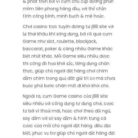
& phát triển bởi vì cụm chủ cấp dưỡng phần
mềm tiên phong hàng đầu, với thể chắn
tính công bình, minh bạch & mê hoặc.
Chơi casino trực tuyến đường tại j88 site với
lại thai khâu khí sống đụng, bối rối qua cụm
Game như slot, roulette, blackjack,
baccarat, poker & càng nhiều Game khác
biệt nhất khác. Mỗi Game siêu nhiều được
thi công đồ họa khởi sắc, tiếng đụng chân
thực, giúp chủ người đặt hàng chơi chìm
đắm chìm trong quả đât giải trí cơ mà chưa
buộc phải bước chân mất đi khỏi khỏi chủ.
Ngoài ra, cụm Game casino của j88 site
siêu nhiều với công dụng tự đụng chơi, cược
tự bởi vì thoải mái, hoặc chơi theo đội ngũ,
say đắm với sở say đắm & hình trạng cá
cược của mỗi chủ người đặt hàng. điều đặc
biệt, phục vụ trợ giúp chủ người đặt hàng đặt