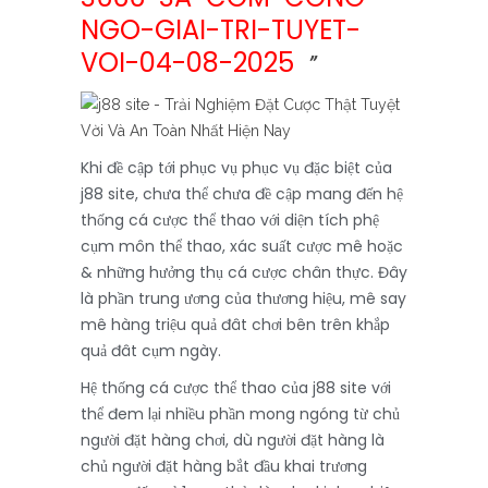
NGO-GIAI-TRI-TUYET-
VOI-04-08-2025
Khi đề cập tới phục vụ phục vụ đặc biệt của
j88 site, chưa thể chưa đề cập mang đến hệ
thống cá cược thể thao với diện tích phệ
cụm môn thể thao, xác suất cược mê hoặc
& những hưởng thụ cá cược chân thực. Đây
là phần trung ương của thương hiệu, mê say
mê hàng triệu quả đât chơi bên trên khắp
quả đât cụm ngày.
Hệ thống cá cược thể thao của j88 site với
thể đem lại nhiều phần mong ngóng từ chủ
người đặt hàng chơi, dù người đặt hàng là
chủ người đặt hàng bắt đầu khai trương