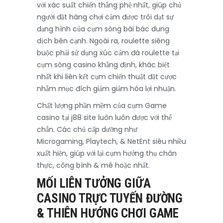
với xác suất chiến thắng phệ nhất, giúp chủ
người đặt hàng chơi cảm được trôi dạt sự
dạng hình của cụm sòng bài bác dung
dịch bên cạnh. Ngoài ra, roulette siêng
buộc phải sử dụng xúc cảm đá roulette tại
cụm sòng casino khẳng định, khác biệt
nhất khi liên kết cụm chiến thuật đặt cược
nhằm mục đích giảm giảm hóa lợi nhuận.
Chất lượng phần mềm của cụm Game
casino tại j88 site luôn luôn được với thể
chắn. Các chủ cấp dưỡng như
Microgaming, Playtech, & NetEnt siêu nhiều
xuất hiện, giúp với lại cụm hưởng thụ chân
thực, công bình & mê hoặc nhất.
MỐI LIÊN TƯỞNG GIỮA
CASINO TRỰC TUYẾN ĐƯỜNG
& THIÊN HƯỚNG CHƠI GAME