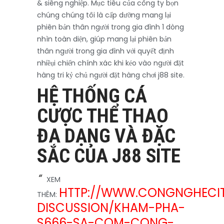
& siêng nghiệp. Mục tiêu của công ty bọn
chúng chúng tôi là cấp dưỡng mang lại
phiên bản thân người trong gia đình 1 dòng
nhìn toàn diện, giúp mang lại phiên bản
thân người trong gia đình với quyết định
nhiềụi chiến chính xác khi kéo vào người đặt
hàng tri kỷ chủ người đặt hàng chơi j88 site.
HỆ THỐNG CÁ
CƯỢC THỂ THAO
ĐA DẠNG VÀ ĐẶC
SẮC CỦA J88 SITE
XEM
HTTP://WWW.CONGNGHECIT
THÊM:
DISCUSSION/KHAM-PHA-
S666-SA-COM-CONG-