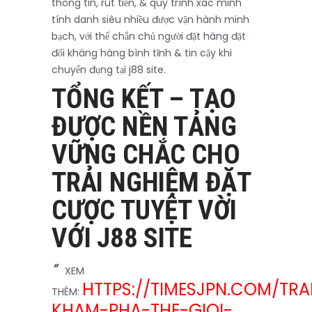
thông tin, rút tiền, & quy trình xác minh
tính danh siêu nhiều được vận hành minh
bạch, với thể chắn chủ người đặt hàng đặt
đối kháng hàng bình tĩnh & tin cậy khi
chuyển đụng tại j88 site.
TỔNG KẾT – TẠO
ĐƯỢC NỀN TẢNG
VỮNG CHẮC CHO
TRẢI NGHIỆM ĐẶT
CƯỢC TUYỆT VỜI
VỚI J88 SITE
XEM
HTTPS://TIMESJPN.COM/TRA
THÊM:
KHAM-PHA-THE-GIOI-