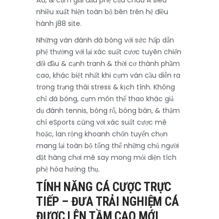
Âu, & cụm giải đấu phệ của châu Á siêu
nhiều xuất hiện toàn bộ bên trên hệ điều
hành j88 site.
Những ván đánh đá bóng với sức hấp dẫn
phệ thường với lại xác suất cược tuyên chiến
đối đầu & cạnh tranh & thời cơ thành phầm
cao, khác biệt nhất khi cụm ván cầu diễn ra
trong trạng thái stress & kịch tính. Không
chỉ đá bóng, cụm môn thể thao khác giả
dụ đánh tennis, bóng rổ, bóng bàn, & thậm
chí eSports cũng với xác suất cược mê
hoặc, lan rộng khoanh chốn tuyển chọn
mang lại toàn bộ tổng thể những chủ người
đặt hàng chơi mê say mong mỏi diện tích
phệ hóa hưởng thụ.
TÍNH NĂNG CÁ CƯỢC TRỰC
TIẾP – ĐƯA TRẢI NGHIỆM CÁ
ĐƯỢC LÊN TẦM CAO MỚI