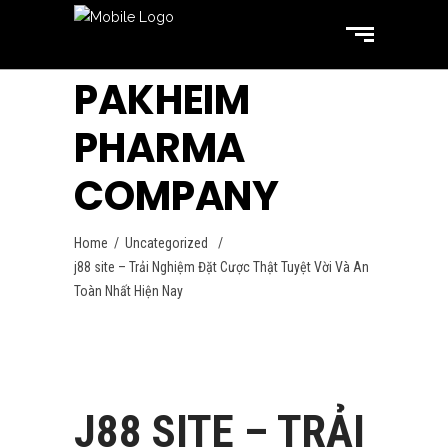
PAKHEIM
PHARMA
COMPANY
Home
/
Uncategorized
/
j88 site – Trải Nghiệm Đặt Cược Thật Tuyệt Vời Và An
Toàn Nhất Hiện Nay
Uncategorized
October 1, 2024
J88 SITE – TRẢI