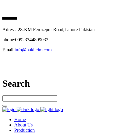
PAK HEIM PHARMA
Adress: 28-KM Ferozepur Road,Lahore Pakistan
phone:00923344899032
Email:
info@pakheim.com
Let’s connect
Search
Home
About Us
Production