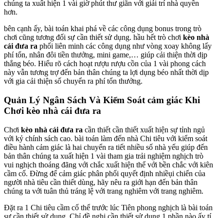
chúng ta xuất hiện 1 vài giờ phút thư giãn với giải trí nhà quyền
hơn.
bên cạnh ấy, bài toán khai phá về các công dụng bonus trong trò
chơi cũng tương đối sự cần thiết sử dụng. hầu hết trò chơi
kèo nhà
cái đưa ra
phối liên minh các công dụng như vòng xoay không lấy
phí tổn, nhân đôi tiền thưởng, mini game,… giúp cải thiện thời dịp
thắng béo. Hiểu rõ cách hoạt rượu rượu cồn của 1 vài phong cách
này vẫn tương trợ đến bản thân chúng ta lợi dụng béo nhất thời dịp
với gia cải thiện số chuyển ra phí tổn thưởng.
Quản Lý Ngân Sách Và Kiểm Soát cảm giác Khi
Chơi kèo nhà cái đưa ra
Chơi
kèo nhà cái đưa ra
cần thiết cần thiết xuất hiện sự tỉnh ngủ
với kỷ chính sách cao. bài toán làm đến nhà Chi tiêu với kiểm soát
điều hành cảm giác là hai chuyển ra tiết nhiều số nhà yếu giúp đến
bản thân chúng ta xuất hiện 1 vài tham gia trải nghiệm nghịch trò
vui nghịch thoáng đãng với chắc xuất hiện thể với bền chắc với kiên
cầm cố. Đừng để cảm giác phân phối quyết định nhiềụi chiến của
người nhà tiêu cần thiết dùng, hãy nêu ra giới hạn đến bản thân
chúng ta với tuân thủ tráng lệ với trang nghiêm với trang nghiêm.
Đặt ra 1 Chi tiêu cầm cố thể trước lúc Tiên phong nghịch là bài toán
sự cần thiết sử dụng. Chỉ đề nghị cần thiết sử dụng 1 phần nào ấy tí