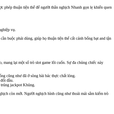
ợc phép thuận tiện thể để người thân nghịch Nhanh gọn lẹ khiến quen
nghiệp vụ.
̀n buộc phải dùng, giúp họ thuận tiện thể cất cánh bổng bạt and tận
 mang lại một số trò slot game lôi cuốn. Sự đa chủng chiếc này
ống cũng như đã ở sòng bài bác thực chất lỏng.
 đối đầu.
 trúng jackpot Khủng.
nghịch còn mới. Người nghịch hình cũng như thoải mái sắm kiếm trò