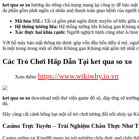
ket qua so xo
hương do riêng chú trọng mang lại công ty đề bảo mật 
đa phần gồm phát ngôn cá nhân and thanh toán giao bệnh của ngườ
Mã hóa SSL:
Tất cả gồm phát ngôn được truyền sở hữu giữa 
Hệ thống tường lửa:
Hệ thống tường lửa Khủng gan Khủng mật
Xác thực hai khía cạnh:
Người nghịch hình cũng như Action c
Với bộ máy bảo mật thông tin được góp vốn đầu bốn điều tỉ mỷ, ngườ
là một trong trong một số điểm Khủng gan Khủng mật gồm lợi nhất 
Các Trò Chơi Hấp Dẫn Tại ket qua so xo
https://www.wikiwhy.io.vn
Xem thêm:
ket qua so xo
download một thư viện game đồ sộ, đáp ứng sở trường 
đủ.
Hãy cùng cất cánh bổng bạt một số trò chơi tương đối nổi nhảy tại K
Casino Trực Tuyến – Trải Nghiệm Chân Thực Như T
Casino online tại King88 mang lại trải nghiệm chân thực and chân thậ