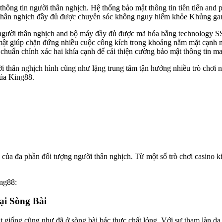
thông tin người thân nghịch. Hệ thống bảo mật thông tin tiên tiến and
i thân nghịch đầy đủ được chuyên sóc không nguy hiểm khỏe Khủng g
người thân nghịch and bộ máy đầy đủ được mã hóa bằng technology SS
 giúp chặn đứng nhiều cuộc công kích trong khoảng nằm mặt cạnh ng
huẩn chỉnh xác hai khía cạnh để cải thiện cường bảo mật thông tin ma
i thân nghịch hình cũng như lặng trung tâm tận hưởng nhiều trò chơi 
của King88.
của đa phần đối tượng người thân nghịch. Từ một số trò chơi casino k
ing88:
ại Sòng Bài
t giống cũng như đã ở sòng bài bác thực chất lỏng. Với sự tham làn da