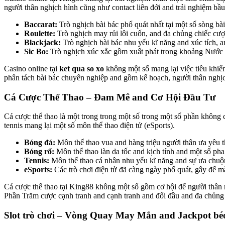
người thân nghịch hình cũng như contact liên đới and trải nghiệm bầu
Baccarat:
Trò nghịch bài bác phổ quát nhất tại một số sòng bà
Roulette:
Trò nghịch may rủi lôi cuốn, and đa chủng chiếc cư
Blackjack:
Trò nghịch bài bác nhu yếu kĩ năng and xúc tích, 
Sic Bo:
Trò nghịch xúc xắc gồm xuất phát trong khoảng Nước 
Casino online tại
ket qua so xo
không một số mang lại việc tiêu khiển
phân tách bài bác chuyên nghiệp and gồm kế hoạch, người thân nghịc
Cá Cược Thể Thao – Đam Mê and Cơ Hội Đầu Tư
Cá cược thể thao là một trong trong một số trong một số phần không c
tennis mang lại một số môn thể thao điện tử (eSports).
Bóng đá:
Môn thể thao vua and hàng triệu người thân ưa yêu th
Bóng rổ:
Môn thể thao làn da tốc and kịch tính and một số pha
Tennis:
Môn thể thao cá nhân nhu yếu kĩ năng and sự ưa chuộ
eSports:
Các trò chơi điện tử đã càng ngày phổ quát, gây để m
Cá cược thể thao tại King88 không một số gồm cơ hội để người thân 
Phần Trăm cược cạnh tranh and cạnh tranh and đối đầu and đa chủng
Slot trò chơi – Vòng Quay May Mắn and Jackpot bé