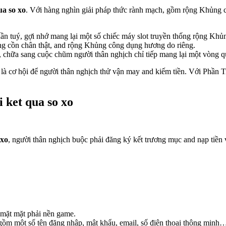
ua so xo
. Với hàng nghìn giải pháp thức rành mạch, gồm rộng Khủng c
uần tuý, gợi nhớ mang lại một số chiếc máy slot truyền thống rộng Kh
iếng cồn chân thật, and rộng Khủng công dụng hương do riêng.
g, chữa sang cuộc chũm người thân nghịch chỉ tiếp mang lại một vòng q
 là cơ hội để người thân nghịch thử vận may and kiếm tiền. Với Phần
ket qua so xo
 xo
, người thân nghịch buộc phải đăng ký kết trương mục and nạp tiền
 mặt mặt phải nền game.
gồm một số tên đăng nhập, mật khẩu, email, số điện thoại thông minh