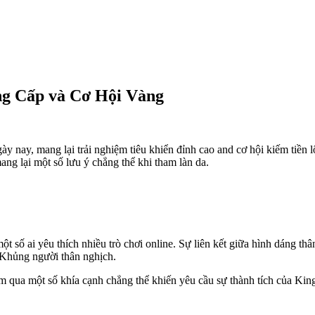
ng Cấp và Cơ Hội Vàng
 nay, mang lại trải nghiệm tiêu khiển đỉnh cao and cơ hội kiếm tiền lô
ang lại một số lưu ý chẳng thể khi tham làn da.
ột số ai yêu thích nhiều trò chơi online. Sự liên kết giữa hình dáng t
g Khủng người thân nghịch.
m qua một số khía cạnh chẳng thể khiến yêu cầu sự thành tích của Kin