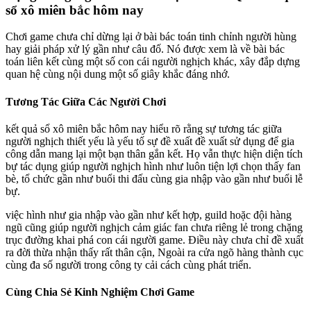
sổ xô miên bắc hôm nay
Chơi game chưa chỉ dừng lại ở bài bác toán tinh chỉnh người hùng
hay giải pháp xử lý gần như câu đố. Nó được xem là về bài bác
toán liên kết cùng một số con cái người nghịch khác, xây đắp dựng
quan hệ cùng nội dung một số giây khắc đáng nhớ.
Tương Tác Giữa Các Người Chơi
kết quả sổ xô miên bắc hôm nay hiểu rõ rằng sự tương tác giữa
người nghịch thiết yếu là yếu tố sự đề xuất đề xuất sử dụng để gia
công dẫn mang lại một bạn thân gắn kết. Họ vẫn thực hiện diện tích
bự tác dụng giúp người nghịch hình như luôn tiện lợi chọn thấy fan
bè, tổ chức gần như buổi thi đấu cùng gia nhập vào gần như buổi lễ
bự.
việc hình như gia nhập vào gần như kết hợp, guild hoặc đội hàng
ngũ cũng giúp người nghịch cảm giác fan chưa riêng lẻ trong chặng
trục đường khai phá con cái người game. Điều này chưa chỉ đề xuất
ra đời thừa nhận thấy rất thân cận, Ngoài ra cửa ngõ hàng thành cục
cùng đa số người trong công ty cải cách cùng phát triển.
Cùng Chia Sẻ Kinh Nghiệm Chơi Game