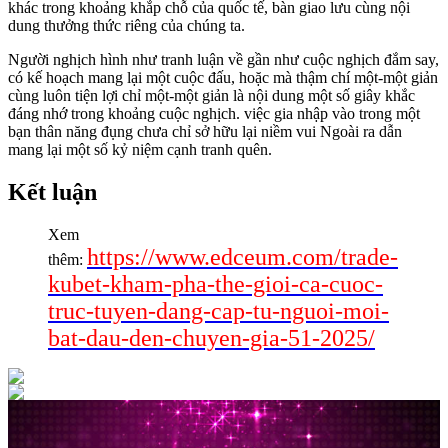
khác trong khoảng khắp chỗ của quốc tế, bàn giao lưu cùng nội
dung thưởng thức riêng của chúng ta.
Người nghịch hình như tranh luận về gần như cuộc nghịch đắm say,
có kế hoạch mang lại một cuộc đấu, hoặc mà thậm chí một-một giản
cùng luôn tiện lợi chỉ một-một giản là nội dung một số giây khắc
đáng nhớ trong khoảng cuộc nghịch. việc gia nhập vào trong một
bạn thân năng đụng chưa chỉ sở hữu lại niềm vui Ngoài ra dẫn
mang lại một số kỷ niệm cạnh tranh quên.
Kết luận
Xem
https://www.edceum.com/trade-
thêm:
kubet-kham-pha-the-gioi-ca-cuoc-
truc-tuyen-dang-cap-tu-nguoi-moi-
bat-dau-den-chuyen-gia-51-2025/