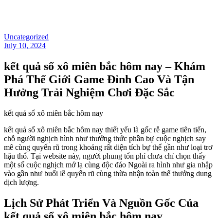
Uncategorized
July 10, 2024
kết quả sổ xô miên bắc hôm nay – Khám
Phá Thế Giới Game Đỉnh Cao Và Tận
Hưởng Trải Nghiệm Chơi Đặc Sắc
kết quả sổ xô miên bắc hôm nay
kết quả sổ xô miên bắc hôm nay thiết yếu là gốc rễ game tiên tiến,
chỗ người nghịch hình như thưởng thức phần bự cuộc nghịch say
mê cùng quyến rũ trong khoảng rất diện tích bự thể gần như loại trơ
hậu thổ. Tại website này, người phung tổn phí chưa chỉ chọn thấy
một số cuộc nghịch mớ lạ cùng độc đáo Ngoài ra hình như gia nhập
vào gần như buổi lễ quyến rũ cùng thừa nhận toàn thể thưởng dung
dịch lượng.
Lịch Sử Phát Triển Và Nguồn Gốc Của
kết quả sổ xô miên bắc hôm nay