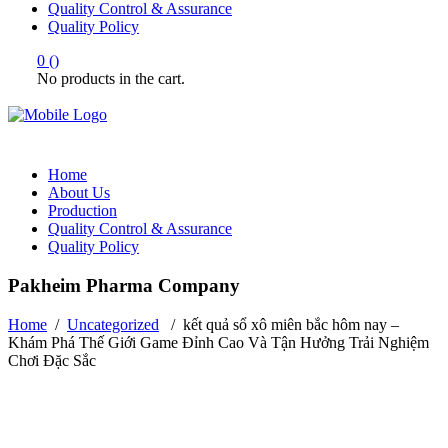
Quality Control & Assurance
Quality Policy
0
(
)
No products in the cart.
Home
About Us
Production
Quality Control & Assurance
Quality Policy
Pakheim Pharma Company
Home
/
Uncategorized
/
kết quả sổ xô miên bắc hôm nay –
Khám Phá Thế Giới Game Đỉnh Cao Và Tận Hưởng Trải Nghiệm
Chơi Đặc Sắc