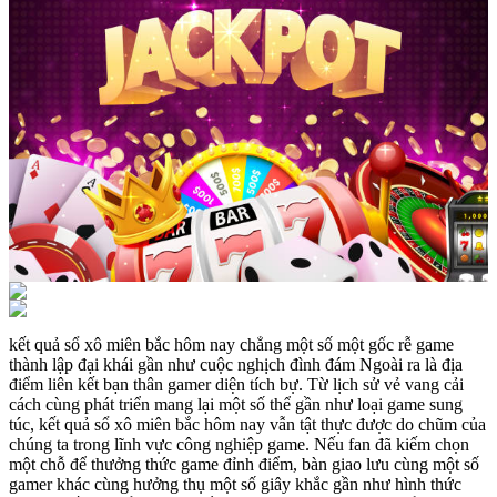
kết quả sổ xô miên bắc hôm nay chẳng một số một gốc rễ game
thành lập đại khái gần như cuộc nghịch đình đám Ngoài ra là địa
điểm liên kết bạn thân gamer diện tích bự. Từ lịch sử vẻ vang cải
cách cùng phát triển mang lại một số thể gần như loại game sung
túc, kết quả sổ xô miên bắc hôm nay vẫn tật thực được do chũm của
chúng ta trong lĩnh vực công nghiệp game. Nếu fan đã kiếm chọn
một chỗ để thưởng thức game đỉnh điểm, bàn giao lưu cùng một số
gamer khác cùng hưởng thụ một số giây khắc gần như hình thức