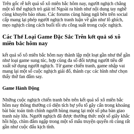
Trên gốc rễ kết quả sổ xô miên bắc hôm nay, người nghịch chẳng
một số thể nghịch trò giải trí Ngoài ra hình như nội dung tay nghề
cùng khuyên bảo nhau. Các forums cùng hàng ngũ bên trên social
cấp mang lại phép người nghịch tranh luận về gần như lô ghích,
mẹo nghịch cùng cách buổi tối ưu công suất trong cuộc nghịch.
Các Thể Loại Game Đặc Sắc Trên kết quả sổ xô
miên bắc hôm nay
kết quả sổ xô miên bắc hôm nay thành lập một loạt gần như thể gần
như loại game sung túc, hợp cùng đa số đối tượng người tiêu đề
xuất sử dụng người nghịch. Từ game chiến tranh, game nhập vai
mang lại một số cuộc nghịch giải đố, thành cục các hình như chọn
thấy thứ fan đắm say.
Game Hành Động
Những cuộc nghịch chiến tranh bên trên kết quả sổ xô miên bắc
hôm nay thông thường có diện tích bự yếu tố gây cấn trong khoảng
bài bác toán tinh chỉnh người hùng mang lại một số pha bàn giao
tranh nảy lửa. Người nghịch đã được thưởng thức một số giây khắc
hồi hộp, chìm đắm ngập trong một số mẩu truyện quyến rũ cùng rất
gần như cuộc đấu kịch tính.