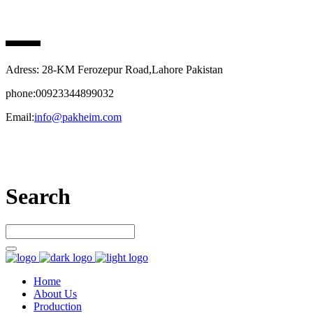
PAK HEIM PHARMA
Adress: 28-KM Ferozepur Road,Lahore Pakistan
phone:00923344899032
Email:
info@pakheim.com
Let’s connect
Search
Home
About Us
Production