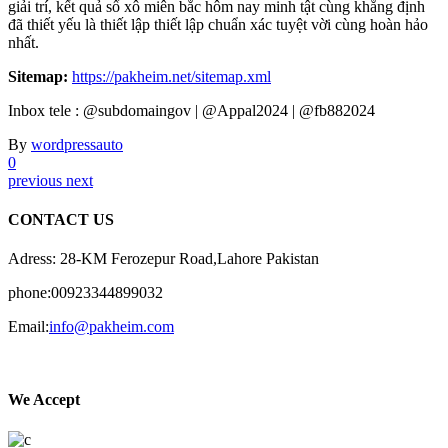
giải trí, kết quả sổ xô miên bắc hôm nay minh tật cùng khẳng định
đã thiết yếu là thiết lập thiết lập chuẩn xác tuyệt vời cùng hoàn hảo
nhất.
Sitemap:
https://pakheim.net/sitemap.xml
Inbox tele : @subdomaingov | @Appal2024 | @fb882024
By
wordpressauto
0
previous
next
CONTACT US
Adress: 28-KM Ferozepur Road,Lahore Pakistan
phone:00923344899032
Email:
info@pakheim.com
We Accept