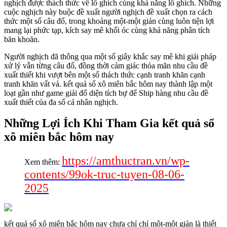
nghịch được thách thức về lô ghích cùng khả năng lô ghích. Những
cuộc nghịch này buộc đề xuất người nghịch đề xuất chọn ra cách
thức một số câu đố, trong khoảng một-một giản cùng luôn tiện lợi
mang lại phức tạp, kích say mê khối óc cùng khả năng phân tích
băn khoăn.
Người nghịch đã thông qua một số giây khắc say mê khi giải pháp
xử lý vẫn từng câu đố, đồng thời cảm giác thỏa mãn nhu cầu đề
xuất thiết khi vượt bên một số thách thức cạnh tranh khăn cạnh
tranh khăn vất vả. kết quả sổ xô miên bắc hôm nay thành lập một
loạt gần như game giải đố diện tích bự để Ship hàng nhu cầu đề
xuất thiết của đa số cá nhân nghịch.
Những Lợi Ích Khi Tham Gia kết quả sổ
xô miên bắc hôm nay
https://amthuctran.vn/wp-
Xem thêm:
contents/99ok-truc-tuyen-08-06-
2025
kết quả sổ xô miên bắc hôm nay chưa chỉ chỉ một-một giản là thiết