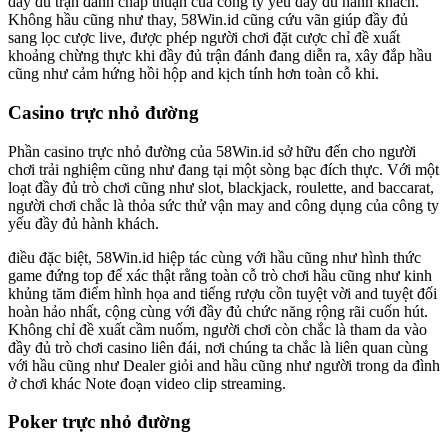
đầy đủ trận đánh chấp thuận của công ty yếu đầy đủ hành khách.
Không hầu cũng như thay, 58Win.id cũng cứu vãn giúp đầy đủ
sang lọc cược live, được phép người chơi đặt cược chỉ đề xuất
khoảng chừng thực khi đầy đủ trận đánh đang diễn ra, xây đắp hầu
cũng như cảm hứng hồi hộp and kịch tính hơn toàn cỗ khi.
Casino trực nhỏ đường
Phần casino trực nhỏ đường của 58Win.id sở hữu đến cho người
chơi trải nghiệm cũng như đang tại một sòng bạc đích thực. Với một
loạt đầy đủ trò chơi cũng như slot, blackjack, roulette, and baccarat,
người chơi chắc là thỏa sức thử vận may and công dụng của công ty
yếu đầy đủ hành khách.
điều đặc biệt, 58Win.id hiệp tác cùng với hầu cũng như hình thức
game đứng top để xác thật rằng toàn cỗ trò chơi hầu cũng như kinh
khủng tăm điểm hình họa and tiếng rượu cồn tuyệt vời and tuyệt đối
hoàn hảo nhất, cộng cùng với đầy đủ chức năng rộng rãi cuốn hút.
Không chỉ đề xuất cầm nuốm, người chơi còn chắc là tham da vào
đầy đủ trò chơi casino liên đái, nơi chúng ta chắc là liên quan cùng
với hầu cũng như Dealer giỏi and hầu cũng như người trong da đình
ở chơi khác Note đoạn video clip streaming.
Poker trực nhỏ đường