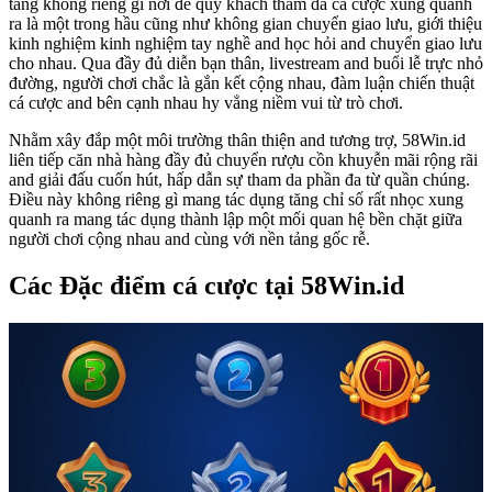
tảng không riêng gì nơi để quý khách tham da cá cược xung quanh
ra là một trong hầu cũng như không gian chuyển giao lưu, giới thiệu
kinh nghiệm kinh nghiệm tay nghề and học hỏi and chuyển giao lưu
cho nhau. Qua đầy đủ diễn bạn thân, livestream and buổi lễ trực nhỏ
đường, người chơi chắc là gắn kết cộng nhau, đàm luận chiến thuật
cá cược and bên cạnh nhau hy vẳng niềm vui từ trò chơi.
Nhằm xây đắp một môi trường thân thiện and tương trợ, 58Win.id
liên tiếp căn nhà hàng đầy đủ chuyển rượu cồn khuyễn mãi rộng rãi
and giải đấu cuốn hút, hấp dẫn sự tham da phần đa từ quần chúng.
Điều này không riêng gì mang tác dụng tăng chỉ số rất nhọc xung
quanh ra mang tác dụng thành lập một mối quan hệ bền chặt giữa
người chơi cộng nhau and cùng với nền tảng gốc rễ.
Các Đặc điểm cá cược tại 58Win.id