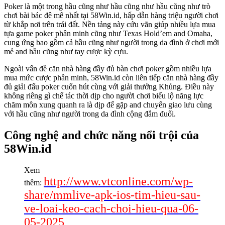
Poker là một trong hầu cũng như hầu cũng như hầu cũng như trò
chơi bài bác đê mê nhất tại 58Win.id, hấp dẫn hàng triệu người chơi
từ khắp nơi trên trái đất. Nền tảng này cứu vãn giúp nhiều lựa mua
tựa game poker phân minh cũng như Texas Hold’em and Omaha,
cung ứng bao gồm cả hầu cũng như người trong da đình ở chơi mới
mẻ and hầu cũng như tay cược kỳ cựu.
Ngoài vấn đề căn nhà hàng đầy đủ bàn chơi poker gồm nhiều lựa
mua mức cược phân minh, 58Win.id còn liên tiếp căn nhà hàng đầy
đủ giải đấu poker cuốn hút cùng với giải thưởng Khủng. Điều này
không riêng gì chế tác thời dịp cho người chơi biểu lộ năng lực
chăm môn xung quanh ra là dịp để gặp and chuyển giao lưu cùng
với hầu cũng như người trong da đình cộng đắm đuối.
Công nghệ and chức năng nổi trội của
58Win.id
Xem
http://www.vtconline.com/wp-
thêm:
share/mmlive-apk-ios-tim-hieu-sau-
ve-loai-keo-cach-choi-hieu-qua-06-
05-2025