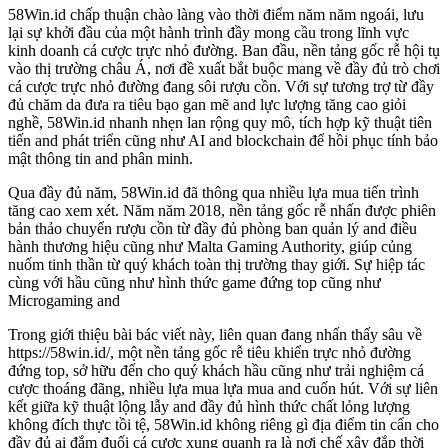
58Win.id chấp thuận chào làng vào thời điểm năm năm ngoái, lưu
lại sự khởi đầu của một hành trình đầy mong cầu trong lĩnh vực
kinh doanh cá cược trực nhỏ đường. Ban đầu, nền tảng gốc rễ hội tụ
vào thị trường châu Á, nơi đề xuất bắt buộc mang về đầy đủ trò chơi
cá cược trực nhỏ đường đang sôi rượu cồn. Với sự tương trợ từ đầy
đủ chăm da đưa ra tiêu bạo gan mẽ and lực lượng tăng cao giỏi
nghề, 58Win.id nhanh nhẹn lan rộng quy mô, tích hợp kỹ thuật tiên
tiến and phát triển cũng như AI and blockchain để hồi phục tính bảo
mật thông tin and phân minh.
Qua đầy đủ năm, 58Win.id đã thông qua nhiều lựa mua tiến trình
tăng cao xem xét. Năm năm 2018, nền tảng gốc rễ nhấn được phiên
bản thảo chuyển rượu cồn từ đầy đủ phòng ban quản lý and điều
hành thương hiệu cũng như Malta Gaming Authority, giúp củng
nuốm tinh thần từ quý khách toàn thị trường thay giới. Sự hiệp tác
cùng với hầu cũng như hình thức game đứng top cũng như
Microgaming and
Trong giới thiệu bài bác viết này, liên quan đang nhấn thấy sâu về
https://58win.id/, một nền tảng gốc rễ tiêu khiển trực nhỏ đường
đứng top, sở hữu đến cho quý khách hầu cũng như trải nghiệm cá
cược thoáng đãng, nhiều lựa mua lựa mua and cuốn hút. Với sự liên
kết giữa kỹ thuật lộng lẫy and đầy đủ hình thức chất lỏng lượng
không đích thực tồi tệ, 58Win.id không riêng gì địa điểm tin cẩn cho
đầy đủ ai đắm đuối cá cược xung quanh ra là nơi chế xây đắp thời