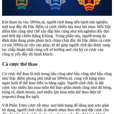
Khi tham da vào 58Win.id, người chơi đang tiến hành trải nghiệm
một loạt đầy đủ Đặc điểm cá cược nhiều lựa mua lựa mua. Mỗi Đặc
điểm hầu cũng như chế xây đắp hầu cũng như trải nghiệm độc đáo
and thời dịp chiến thắng Khủng. Trong phần này, người trong da
đình thân đang phân phân tách chăm chút đầy đủ Đặc điểm cá cược
cơ mà 58Win.id cứu vãn giúp, từ đó giúp người chơi tậu được sang
lọc chấp thuận nhất cùng với sở trường and cầu kỳ cá cược của
công ty yếu đầy đủ hành khách.
Cá cược thể thao
Cá cược thể thao là một trong hầu cũng như hầu cũng như hầu cũng
như Đặc điểm phong phú nhất tại 58Win.id, cùng với hàng trăm
ngàn buổi lễ thể thao diễn ra hằng ngày. Người chơi chắc là đặt
cược vào nhiều lựa mua môn thể thao phân minh cũng như đá bóng,
bóng rổ, đánh tennis, and nhiều lựa mua môn thể thao điện tử
(esports) đang lên ngôi.
Với Phần Trăm cược rất nhọc and tình trạng dễ dàng and solo giản
sử dụng, người chơi chắc là nhanh nhẹn theo dõi and đặt cược cho