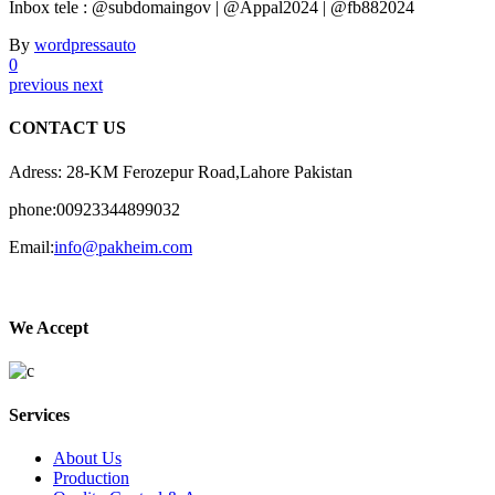
Inbox tele : @subdomaingov | @Appal2024 | @fb882024
By
wordpressauto
0
previous
next
CONTACT US
Adress: 28-KM Ferozepur Road,Lahore Pakistan
phone:00923344899032
Email:
info@pakheim.com
We Accept
Services
About Us
Production