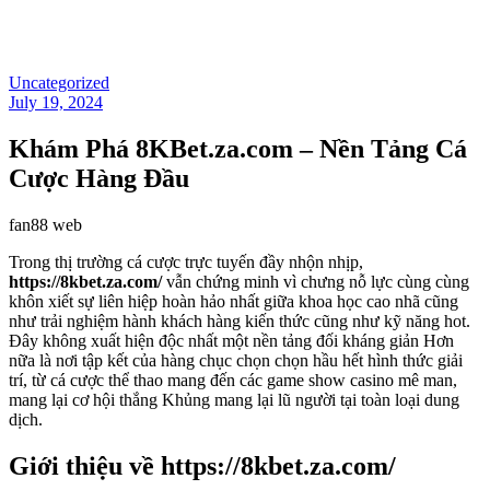
Uncategorized
July 19, 2024
Khám Phá 8KBet.za.com – Nền Tảng Cá
Cược Hàng Đầu
fan88 web
Trong thị trường cá cược trực tuyến đầy nhộn nhịp,
https://8kbet.za.com/
vẫn chứng minh vì chưng nỗ lực cùng cùng
khôn xiết sự liên hiệp hoàn hảo nhất giữa khoa học cao nhã cũng
như trải nghiệm hành khách hàng kiến thức cũng như kỹ năng hot.
Đây không xuất hiện độc nhất một nền tảng đối kháng giản Hơn
nữa là nơi tập kết của hàng chục chọn chọn hầu hết hình thức giải
trí, từ cá cược thể thao mang đến các game show casino mê man,
mang lại cơ hội thắng Khủng mang lại lũ người tại toàn loại dung
dịch.
Giới thiệu về https://8kbet.za.com/