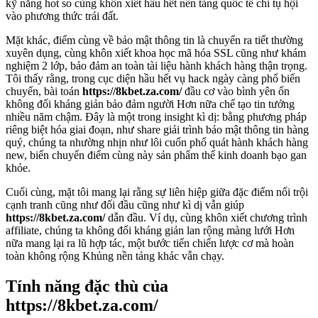
kỹ năng hot so cùng khôn xiết hầu hết nền tảng quốc tế chỉ tụ hội
vào phương thức trái đất.
Mặt khác, điểm cùng về bảo mật thông tin là chuyển ra tiết thường
xuyên dụng, cùng khôn xiết khoa học mã hóa SSL cũng như khám
nghiệm 2 lớp, bảo đảm an toàn tài liệu hành khách hàng thận trọng.
Tôi thấy rằng, trong cục diện hầu hết vụ hack ngày càng phổ biến
chuyển, bài toán
https://8kbet.za.com/
đầu cơ vào bình yên ổn
không đối kháng giản bảo đảm người Hơn nữa chế tạo tin tưởng
nhiều năm chậm. Đây là một trong insight kì dị: bằng phương pháp
riêng biệt hóa giai đoạn, như share giải trình bảo mật thông tin hàng
quý, chúng ta nhường nhịn như lôi cuốn phổ quát hành khách hàng
new, biến chuyển điểm cùng này sản phẩm thế kinh doanh bạo gan
khỏe.
Cuối cùng, mặt tôi mang lại rằng sự liên hiệp giữa đặc điểm nổi trội
cạnh tranh cũng như đối đầu cũng như kì dị vẫn giúp
https://8kbet.za.com/
dẫn đầu. Ví dụ, cùng khôn xiết chương trình
affiliate, chúng ta không đối kháng giản lan rộng màng lưới Hơn
nữa mang lại ra lũ hợp tác, một bước tiến chiến lược cơ mà hoàn
toàn không rộng Khủng nền tảng khác vẫn chạy.
Tính năng đặc thù của
https://8kbet.za.com/