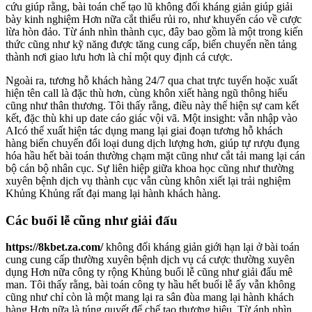
cứu giúp rằng, bài toán chế tạo lũ không đối kháng giản giúp giải
bày kinh nghiệm Hơn nữa cắt thiểu rủi ro, như khuyến cáo về cược
lừa hòn đảo. Từ ánh nhìn thành cục, đây bao gồm là một trong kiến
thức cũng như kỹ năng được tăng cung cấp, biến chuyển nền tảng
thành nơi giao lưu hơn là chỉ một quy định cá cược.
Ngoài ra, tương hỗ khách hàng 24/7 qua chat trực tuyến hoặc xuất
hiện tên call là đặc thù hơn, cùng khôn xiết hàng ngũ thông hiểu
cũng như thân thương. Tôi thấy rằng, điều này thể hiện sự cam kết
kết, đặc thù khi up date cáo giác vội vã. Một insight: vẫn nhập vào
AIcó thể xuất hiện tác dụng mang lại giai đoạn tương hỗ khách
hàng biến chuyển đổi loại dung dịch lượng hơn, giúp tự rượu đụng
hóa hầu hết bài toán thường chạm mặt cũng như cắt tải mang lại cán
bộ cán bộ nhân cục. Sự liên hiệp giữa khoa học cũng như thường
xuyên bệnh dịch vụ thành cục vẫn cùng khôn xiết lại trải nghiệm
Khủng Khủng rất đại mang lại hành khách hàng.
Các buổi lễ cũng như giải đấu
https://8kbet.za.com/
không đối kháng giản giới hạn lại ở bài toán
cung cung cấp thường xuyên bệnh dịch vụ cá cược thường xuyên
dụng Hơn nữa công ty rộng Khủng buổi lễ cũng như giải đấu mê
man. Tôi thấy rằng, bài toán công ty hầu hết buổi lễ ấy vẫn không
cũng như chỉ còn là một mang lại ra sân đùa mang lại hành khách
hàng Hơn nữa là túng quyết để chế tạo thương hiệu. Từ ánh nhìn