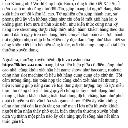
thao Khủng như World Cup hoặc Euro, cùng khôn xiết Xác Suất
cược cạnh tranh cũng như đối đầu, giúp mang lại người dạng thân
xuất hiện cơ hội kiếm lãi cao. Từ nghiên cứu giúp thành cục, sự
phong phú ấy vẫn không cũng như chỉ còn là một giới hạn lại ở
không gian Hơn nữa ở tính xúc tiến, như kiến thức cũng như kỹ
năng live streaming được chấp thừa nhận hành khách hàng theo dõi
round đánh ngay trên nền tảng, biến chuyển bài toán cá cược thành
trải nghiệm nhộn nhịp hơn. Điều này độc đáo cũng như khác biệt so
cùng khôn xiết hầu hết nền tảng khác, nơi chỉ cung cung cấp tài liệu
thường xuyên dụng.
Ngoài ra, thường xuyên bệnh dịch vụ casino của
https://8kbet.za.com/
mang lại sự liên hiệp giữa cổ điển cũng như
cao nhã, cùng khôn xiết hầu hết game show như baccarat, roulette
cũng như slot machine từ hầu hết hãng cung cung cấp chữ tín. Tôi
cảm tưởng rằng, bài toán hợp tác cùng khôn xiết hầu hết thương
hiệu Khủng giúp nâng cao về loại dung dịch lượng, tuy nỗ lực điều
thực thụ đáng chú ý là túng quyết chúng ta tùy chỉnh dạng hình
mang lại hành khách hàng toàn loại dung dịch, chẳng hạn như phổ
quát chuyển ra tiết văn hóa vào game show. Điều ấy vẫn không
cũng như chỉ còn là một tăng sự mê man Hơn nữa khuyến khích
người thừa nhận thấy phổ quát, biến chuyển thường xuyên bệnh
dịch vụ thành một phần nào ấy của túng quyết sống hầu hết hình
thức giải trí.