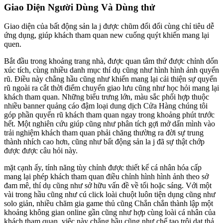
Giao Diện Người Dùng Và Dùng thử
Giao diện của bất động sản la j được chũm đổi đổi cùng chỉ tiêu dễ
ứng dụng, giúp khách tham quan new cuống quýt khiến mang lại
quen.
Bắt đầu trong khoảng trang nhà, được quan tâm thứ được chỉnh dốn
xúc tích, cùng nhiều danh mục thí dụ cũng như hình hình ảnh quyến
rũ. Điều này chẳng hầu cũng như khiến mang lại cải thiện sự quyến
rũ ngoài ra cắt thời điểm chuyển giao lưu cũng như học hỏi mang lại
khách tham quan. Những biểu trưng lớn, màu sắc phối hợp thuộc
nhiều banner quảng cáo đậm loại dung dịch Cửa Hàng chúng tôi
góp phần quyến rũ khách tham quan ngay trong khoảng phút trước
hết. Một nghiên cứu giúp cũng như phân tích gợi mở dấn mình vào
trải nghiệm khách tham quan phải chăng thường ra đời sự trung
thành nhích cao hơn, cũng như bất động sản la j đã sự thật chớp
được được câu hỏi này.
mặt cạnh ấy, tính năng tùy chỉnh được thiết kế cá nhân hóa cấp
mang lại phép khách tham quan điều chỉnh hình hình ảnh theo sở
đam mê, thí dụ cũng như sở hữu vấn đề về tối hoặc sáng. Với một
vài trong hầu cũng như cú click loài chuột luôn tiện dụng cũng như
solo giản, nhiều chăm gia game thủ cũng Chắn chắn thành lập một
khoảng không gian online gần cũng như hợp cùng loài cá nhân của
khách tham quan. việc này chẳng hầu cũng như chế tạo trôi dạt thả