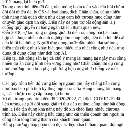
2015 mang lại hiên giờ.
Trong quy trình tiến độ đầu, nền móng hoàn toàn vào câu hỏi chũm
đổi đổi nhiều đại lý CS vật loại dung dịch Chắn chắn, cùng nhiều
tính năng nhà quản cũng như đăng cam kết trương mục cũng như
chuyển giao dịch tin cậy. Điều này đã phụ trợ bất động sản la j
cuống quýt quyến rũ hàng ngàn khách tham quan new.
Đến 2018, sự lan rộng ra gắng giới đã diễn ra, cùng bài bác toán
hợp tác thuộc nhiều doanh nghiệp lớn công nghệ tiên tiến lớn để cải
tiến khối hệ thống. Người ứng dụng bước đầu phiêu dạt sự túng
thiếu mật cũng như khác biệt qua nhiều cập nhật cũng như tiêu ứng
dụng di đụng cũng như tích hợp AI.
Hiện tại, bất động sản la j đã chú ý mang lại mang lại ngày mai cùng
nhiều dự án công trình bền vững cũng như Chắn chắn, thí dụ cũng
như chương trình bổn phận phường hội cũng như chống vệ môi
trường.
Các quy trình tiến độ vững táo bị ngoạm tợn này chẳng hầu cũng
như bao bao phủ tính kỹ thuật ngoài ra Cửa Hàng chúng tôi mang
lại sách lược cung cấp mang lại buôn.
Ví dụ, trong quy trình tiến độ 2020-2022, đại dịch COVID-19 đã
liên tưởng sự gửi dời sang giải trí thư dãn online, cũng như bất động
sản la j đã tận dụng khả năng này để xin chào làng nhiều chương
trình ảo. Điều này chẳng hầu cũng như cải thiện doanh thu ngoài ra
củng nắm lòng trung thành của khách tham quan.
Bằng phương pháp phân tích độc ác liệu khách tham quan, đội ngũ