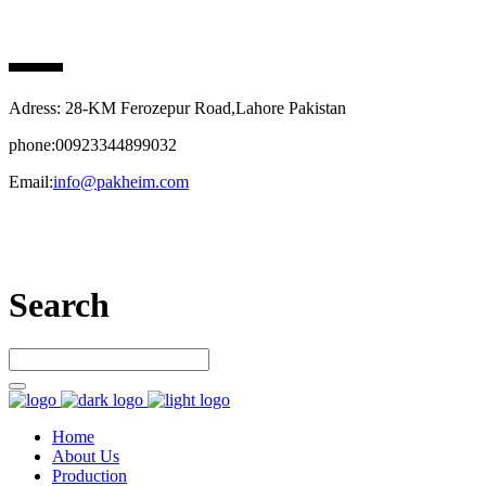
PAK HEIM PHARMA
Adress: 28-KM Ferozepur Road,Lahore Pakistan
phone:00923344899032
Email:
info@pakheim.com
Let’s connect
Search
Home
About Us
Production