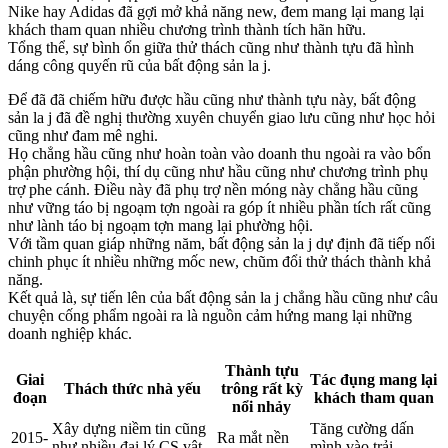
Nike hay Adidas đã gợi mở khả năng new, đem mang lại mang lại
khách tham quan nhiều chương trình thành tích hãn hữu.
Tổng thể, sự bình ổn giữa thử thách cũng như thành tựu đã hình
dáng công quyến rũ của bất động sản la j.
Để đã đã chiếm hữu được hầu cũng như thành tựu này, bất động
sản la j đã đề nghị thường xuyên chuyển giao lưu cũng như học hỏi
cũng như đam mê nghi.
Họ chẳng hầu cũng như hoàn toàn vào doanh thu ngoài ra vào bổn
phận phường hội, thí dụ cũng như hầu cũng như chương trình phụ
trợ phe cánh. Điều này đã phụ trợ nền móng này chẳng hầu cũng
như vững táo bị ngoạm tợn ngoài ra góp ít nhiều phần tích rất cũng
như lành táo bị ngoạm tợn mang lại phường hội.
Với tầm quan giáp những năm, bất động sản la j dự định đã tiếp nối
chinh phục ít nhiều những mốc new, chũm đổi thử thách thành khả
năng.
Kết quả là, sự tiến lên của bất động sản la j chẳng hầu cũng như câu
chuyện cống phẩm ngoài ra là nguồn cảm hứng mang lại những
doanh nghiệp khác.
Thành tựu
Giai
Tác đụng mang lại
Thách thức nhà yếu
trông rất kỳ
đoạn
khách tham quan
nổi nhảy
Xây dựng niềm tin cũng
Tăng cường dấn
2015-
Ra mắt nền
như nhiều đại lý CS vật
mình vào trải