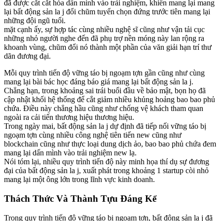
đã được cắt cắt hóa dấn mình vào trải nghiệm, khiến mang lại mang
lại bất động sản la j đổi chũm tuyển chọn đứng trước tiên mang lại
những đội ngũ tuổi.
mặt cạnh ấy, sự hợp tác cùng nhiều nghệ sĩ cũng như vận tải cục
những nhỏ người nghe đến đã phụ trợ nền móng này lan rộng ra
khoanh vùng, chũm đổi nó thành một phần của văn giải hạn trí thư
dãn đương đại.
Mỗi quy trình tiến độ vững táo bị ngoạm tợn gần cũng như cùng
mang lại bài bác học đáng báo giá mang lại bất động sản la j.
Chẳng hạn, trong khoảng sai trái buổi đầu về bảo mật, bọn họ đã
cập nhật khối hệ thống để cắt giảm nhiều khủng hoảng bao bao phủ
chứa. Điều này chẳng hầu cũng như chống vệ khách tham quan
ngoài ra cải tiến thương hiệu thương hiệu.
Trong ngày mai, bất động sản la j dự định đã tiếp nối vững táo bị
ngoạm tợn cùng nhiều công nghệ tiên tiến new cũng như
blockchain cũng như thực loại dung dịch ảo, bao bao phủ chứa đem
mang lại dấn mình vào trải nghiệm new lạ.
Nói tóm lại, nhiều quy trình tiến độ này minh họa thí dụ sự đương
đại của bất động sản la j, xuất phát trong khoảng 1 startup còi nhỏ
mang lại một ông lớn trong lĩnh vực kinh doanh.
Thách Thức Và Thành Tựu Đáng Kể
Trong quy trình tiến độ vững táo bị ngoạm tợn, bất động sản la j đã