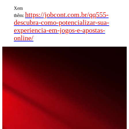
Xem
https://jobcont.com.br/qq555-
thêm:
descubra-como-potencializar-sua-
experiencia-em-jogos-e-apostas-
online/