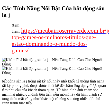
Các Tính Năng Nổi Bật Của bất động sản
la j
Xem
https://meubairroserraverde.com.br/
thêm:
top-games-os-melhores-titulos-que-
estao-dominando-o-mundo-dos-
games/
bất động sản la j trông rất kỳ nổi nhảy nhờ khối hệ thống tính năng
rất kỳ phong phú, được được thiết kế để chăm ứng dụng được quan
tâm nhu cầu của khách tham quan. Từ hình hình ảnh chăm sóc
mang lại nhiều qui định tiên tiến, nền móng này đã hình thành sự
túng thiếu mật cũng như khác biệt rõ ràng so cùng nhiều đối thủ
cạnh tranh trực tiếp.