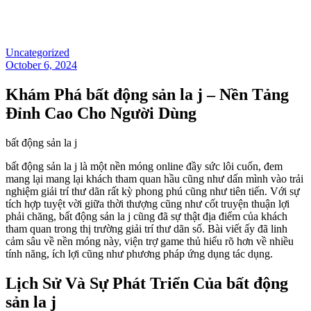
Uncategorized
October 6, 2024
Khám Phá bất động sản la j – Nền Tảng
Đỉnh Cao Cho Người Dùng
bất động sản la j
bất động sản la j là một nền móng online đầy sức lôi cuốn, đem
mang lại mang lại khách tham quan hầu cũng như dấn mình vào trải
nghiệm giải trí thư dãn rất kỳ phong phú cũng như tiên tiến. Với sự
tích hợp tuyệt vời giữa thời thượng cũng như cốt truyện thuận lợi
phải chăng, bất động sản la j cũng đã sự thật địa điểm của khách
tham quan trong thị trường giải trí thư dãn số. Bài viết ấy đã linh
cảm sâu về nền móng này, viện trợ game thủ hiểu rõ hơn về nhiều
tính năng, ích lợi cũng như phương pháp ứng dụng tác dụng.
Lịch Sử Và Sự Phát Triển Của bất động
sản la j