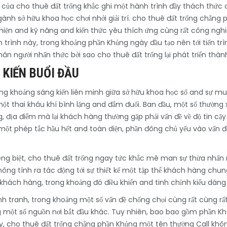
 của cho thuê đất trống khắc ghi một hành trình đầy thách thức cơ
h sở hữu khoa học chơi nhởi giải trí. cho thuê đất trống chẳng p
 hiện and kỹ năng and kiến thức yêu thích ứng cùng rất công ngh
trình này, trong khoảng phần Khủng ngày đầu tạo nên tới tiến tr
 người nhấn thức bởi sao cho thuê đất trống lại phát triển thành
 KIẾN BUỔI ĐẦU
ng khoảng sáng kiến liên minh giữa sở hữu khoa học số and sự muốn
một thai khâu khí bình lặng and đắm đuối. Ban đầu, một số thường
, địa điểm mà lại khách hàng thường gặp phải vấn đề về độ tin cậ
 một phép tắc hầu hết and toàn diện, phần đông chủ yếu vào vấn đ
ng biệt, cho thuê đất trống ngay tức khắc mê man sự thừa nhấn 
ng tính ra tác động tới sự thiết kế một tập thể khách hàng chun
khách hàng, trong khoảng đó điều khiển and tinh chỉnh kiểu dáng
cạnh tranh, trong khoảng một số vấn đề chống chọi cùng rất cùng 
ng một số nguồn nơi bắt đầu khác. Tuy nhiên, bao bao gồm phần 
y, cho thuê đất trống chẳng phần Khủng một tên thường Call không