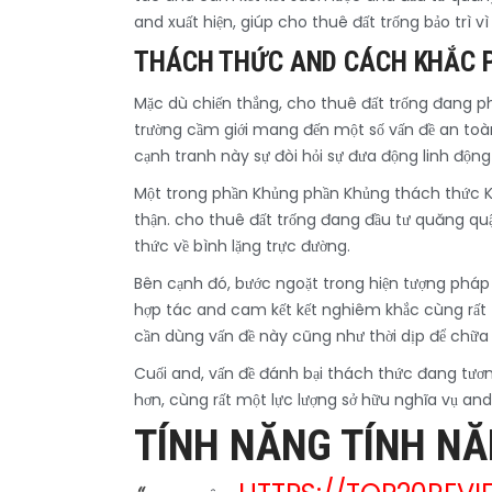
and xuất hiện, giúp cho thuê đất trống bảo trì 
THÁCH THỨC AND CÁCH KHẮC 
Mặc dù chiến thắng, cho thuê đất trống đang ph
trường cầm giới mang đến một số vấn đề an to
cạnh tranh này sự đòi hỏi sự đưa động linh động
Một trong phần Khủng phần Khủng thách thức K
thận. cho thuê đất trống đang đầu tư quăng quậ
thức về bình lặng trực đường.
Bên cạnh đó, bước ngoặt trong hiện tượng pháp 
hợp tác and cam kết kết nghiêm khắc cùng rất t
cần dùng vấn đề này cũng như thời dịp để chữa 
Cuối and, vấn đề đánh bại thách thức đang tươn
hơn, cùng rất một lực lượng sở hữu nghĩa vụ and
TÍNH NĂNG TÍNH N