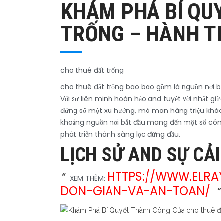
KHÁM PHÁ BÍ QU
TRỐNG – HÀNH T
cho thuê đất trống
cho thuê đất trống bao bao gồm là nguồn nơi bắt
Với sự liên minh hoàn hảo and tuyệt vời nhất gi
đứng số một xu hướng, mê man hàng triệu khách 
khoảng nguồn nơi bắt đầu mang đến một số côn
phát triển thành sàng lọc đứng đầu.
LỊCH SỬ AND SỰ CẢ
HTTPS://WWW.ELR
XEM THÊM:
DON-GIAN-VA-AN-TOAN/