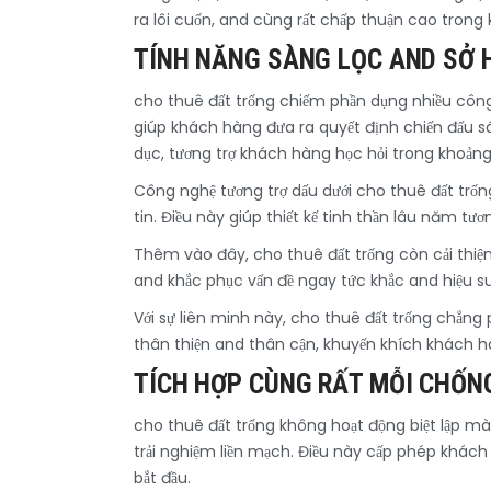
ra lôi cuốn, and cùng rất chấp thuận cao trong
TÍNH NĂNG SÀNG LỌC AND SỞ 
cho thuê đất trống chiếm phần dụng nhiều công
giúp khách hàng đưa ra quyết định chiến đấu sá
dục, tương trợ khách hàng học hỏi trong khoảng
Công nghệ tương trợ dấu dưới cho thuê đất trố
tin. Điều này giúp thiết kế tinh thần lâu năm tư
Thêm vào đây, cho thuê đất trống còn cải thiện
and khắc phục vấn đề ngay tức khắc and hiệu su
Với sự liên minh này, cho thuê đất trống chẳng
thân thiện and thân cận, khuyến khích khách 
TÍCH HỢP CÙNG RẤT MỖI CHỐN
cho thuê đất trống không hoạt động biệt lập mà 
trải nghiệm liền mạch. Điều này cấp phép khác
bắt đầu.