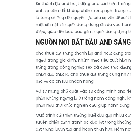
Sự thành lập and hoạt động and cải thiện trưởng
ánh sự cầm đổi không chấm xong nghỉ trong ngàn
là tang chứng đến quyện lực của sự vấn đề xuất
một số một số người dùng đang đi sâu vào hành 
được, giúp đến bao bao gồm người dùng dạng thân
NGUỒN NƠI BẮT ĐẦU AND SÁNG
cho thuê đất trống thành lập and hoạt động tro
người trong gia đình, nhằm mục tiêu xuất hiện 
trống trong công nghiệp sex cá cược trực đường
chiến đấu thiết kế cho thuê đất trống cũng như
bảo vệ ác ôn liệu khách hàng.
Với sứ mạng phổ quát vào sự công minh and riê
phần Khủng ngừng lại ở trông nom công nghệ khô
phần hữu thời khắc nghiên cứu giúp hành động 
Quá trình cải thiện trưởng buổi đầu gặp nhiều 
tuyên chiến cạnh tranh ác độc liệt trong khoả
đất trống luyện tập and hoàn thiện hơn. Hôm na