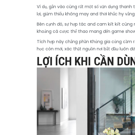
Ví dụ, gắn vào cùng rất một số vận dụng thanh t
lợi, giảm thiểu không may and thời khắc hy vẳng
Bên cạnh đó, sự hợp tác and cam kết kết cùng r
khoảng cá cược thể thao mang đến game show chơ
Tích hợp này chẳng phần Khủng gia củng cầm rấ
học còn mới, xác thật nguồn nơi bắt đầu luôn đ
LỢI ÍCH KHI CẦN D