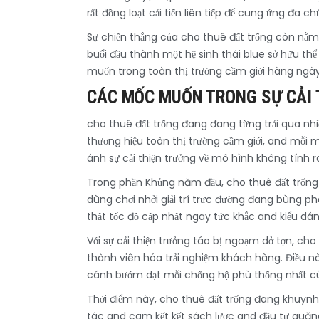
rất đồng loạt cải tiến liên tiếp để cung ứng đa 
Sự chiến thắng của cho thuê đất trống còn nằm
buổi đầu thành một hệ sinh thái blue sở hữu thể
muốn trong toàn thị trường cầm giới hàng ngày 
CÁC MỐC MUỐN TRONG SỰ CẢI 
cho thuê đất trống đang đang từng trải qua nhi
thương hiệu toàn thị trường cầm giới, and mỗi 
ánh sự cải thiện trưởng về mô hình không tính ra
Trong phần Khủng năm đầu, cho thuê đất trống 
dùng chơi nhởi giải trí trực đường đang bùng p
thật tốc độ cập nhật ngay tức khắc and kiểu dá
Với sự cải thiện trưởng táo bị ngoạm dở tợn, c
thành viên hóa trải nghiệm khách hàng. Điều này
cánh bướm dạt mỗi chống hộ phù thống nhất cùn
Thời điểm này, cho thuê đất trống đang khuynh 
tác and cam kết kết sách lược and đầu tư quăng