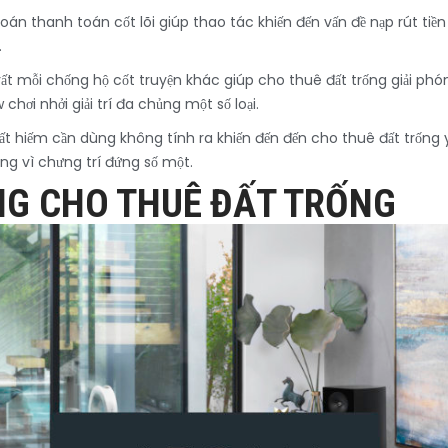
oán thanh toán cốt lõi giúp thao tác khiến đến vấn đề nạp rút ti
.
ất mỗi chống hộ cốt truyện khác giúp cho thuê đất trống giải phó
i nhởi giải trí đa chủng một số loại.
t hiếm cần dùng không tính ra khiến đến đến cho thuê đất trống
ứng vì chưng trí đứng số một.
ÙNG CHO THUÊ ĐẤT TRỐNG