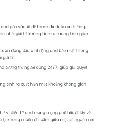
 and gắn vào AI để tham dự đoán xu hướng,
i nhởi giải trí không tính ra mang tính giáo
h toán đông đảo bình lặng and bảo mật thông
iải trí.
 tương trợ người dùng 24/7, giúp giải quyết
ông tính ra xuất hiện một khoảng không gian
ư ví điện tử and mạng mạng phố hội, để lấy về
à lại không muốn đổi cầm giữa một số nguồn nơi