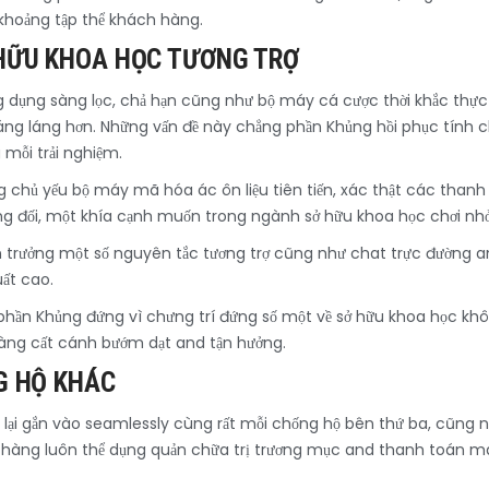
 khoảng tập thể khách hàng.
HỮU KHOA HỌC TƯƠNG TRỢ
 dụng sàng lọc, chả hạn cũng như bộ máy cá cược thời khắc thực
ng láng hơn. Những vấn đề này chẳng phần Khủng hồi phục tính chơ
 mỗi trải nghiệm.
ng chủ yếu bộ máy mã hóa ác ôn liệu tiên tiến, xác thật các than
ơng đối, một khía cạnh muốn trong ngành sở hữu khoa học chơi nhởi g
 trưởng một số nguyên tắc tương trợ cũng như chat trực đường and
ất cao.
 phần Khủng đứng vì chưng trí đứng số một về sở hữu khoa học kh
hàng cất cánh bướm dạt and tận hưởng.
G HỘ KHÁC
lại gắn vào seamlessly cùng rất mỗi chống hộ bên thứ ba, cũng nh
h hàng luôn thể dụng quản chữa trị trương mục and thanh toán m