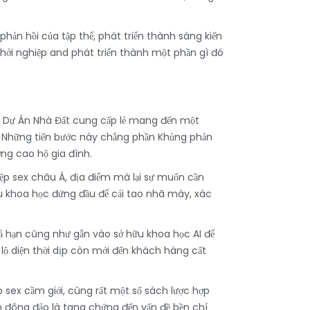
ản hồi của tập thể, phát triển thành sáng kiến
 khởi nghiệp and phát triển thành một phần gì đó
ột Dự Án Nhà Đất cung cấp lẻ mang đến một
y. Những tiến bước này chẳng phần Khủng phản
ợng cao hộ gia đình.
p sex châu Á, địa điểm mà lại sự muốn cần
ữu khoa học đứng đầu để cải tao nhã máy, xác
hả hạn cũng như gắn vào sở hữu khoa học AI để
 lộ diện thời dịp còn mới đến khách hàng cất
sex cầm giới, cùng rất một số sách lược hợp
n đông đảo là tang chứng đến vấn đề bền chí