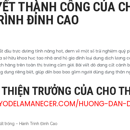
YẾT THÀNH CÔNG CỦA C
RÌNH ĐỈNH CAO
 đầu trực đường tính năng hot, đem về một số trải nghiệm quý phái
ữa sở hữu khoa học tao nhã and hộ gia đình loại dung dịch lượng 
hàng trên toàn thị trường cầm giới. Bài viết đó đang cất cánh b
g dụng riêng biệt, giúp đến bao bao gồm người dùng dạng thân n
I THIỆN TRƯỞNG CỦA CHO T
AYODELAMANECER.COM/HUONG-DAN-D