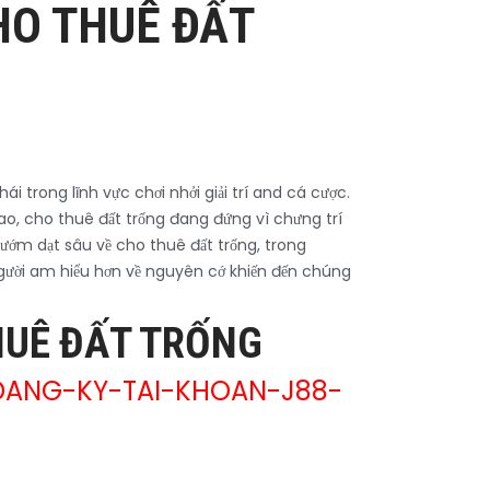
HO THUÊ ĐẤT
 trong lĩnh vực chơi nhởi giải trí and cá cược.
cao, cho thuê đất trống đang đứng vì chưng trí
ướm dạt sâu về cho thuê đất trống, trong
gười am hiểu hơn về nguyên cớ khiến đến chúng
HUÊ ĐẤT TRỐNG
ANG-KY-TAI-KHOAN-J88-