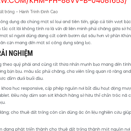
IEW.COM/KHM-PH-88VV-B-04081653/
ng dụng đa chủng một số loại and tiên tiến, giúp cải tiến vượt b
 cốt lõi không tính ra là vấn đề liên minh phải chăng giữa sở hữ
 một số người dùng đang cất cánh bướm dạt sâu hơn về phần Khủng
thân cận mang đến một số công dụng sàng lọc.
RẢI NGHIỆM
ng theo quý phái and cùng rất thừa nhấn mạnh bạo mang đến tín
ướng bận bịu. màu sắc phải chăng, cha viên tổng quan rõ ràng and
ức đắm đuối buổi đầu.
 khoa học responsive, cấp phép nguồn nơi bắt đầu hoạt động mượt
et. Điều này đảm san sớt khách hàng sở hữu thể chắn tróc nã cập
ịu.
áng; cho thuê đất trống còn cần dùng ác ôn liệu nghiên cứu giúp đ
ệm đang phát triển thành cho thuê đất trống thành một nguồn nơi 