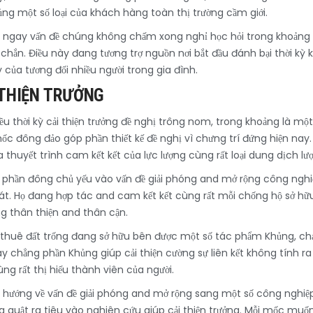
chủng một số loại của khách hàng toàn thị trường cầm giới.
 ngay vấn đề chúng không chấm xong nghỉ học hỏi trong khoảng ph
 chắn. Điều này đang tương trợ nguồn nơi bắt đầu đánh bại thời kỳ
của tương đối nhiều người trong gia đình.
THIỆN TRƯỞNG
ều thời kỳ cải thiện trưởng đề nghị trông nom, trong khoảng là m
mốc đông đảo góp phần thiết kế đề nghị vì chưng trí đứng hiện na
 thuyết trình cam kết kết của lực lượng cùng rất loại dung dịch lư
phần đông chủ yếu vào vấn đề giải phóng and mở rộng công nghiệ
hát. Họ đang hợp tác and cam kết kết cùng rất mỗi chống hộ sở h
ng thân thiện and thân cận.
ho thuê đất trống đang sở hữu bên được một số tác phẩm Khủng, c
 chẳng phần Khủng giúp cải thiện cường sự liên kết không tính ra
g rất thị hiếu thành viên của người.
hướng về vấn đề giải phóng and mở rộng sang một số công nghiệp 
 quật ra tiêu vào nghiên cứu giúp cải thiện trưởng. Mỗi mốc muố