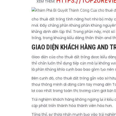
HTTPS://TOP20REV
XEM THÊM:
cho thuê đất trống tính năng hot nhờ bộ máy cô
mới. Đây chẳng phần Khủng phần Khủng nguyên tắc
khẳng định đến tập thể. Trong phần này, một số
trống, trong khoảng kiểu dáng thân thiện and 
GIAO DIỆN KHÁCH HÀNG AND T
Giao diện của cho thuê đất trống được kiểu dá
thể chắn luôn thể dụng tiếp cận mà lại không v
là phần Khủng khía cạnh bao bao gồm tạo nên s
Bên cạnh đó, cho thuê đất trống gắn vào sở hữu
thoại thông minh di động cầm tay mang đến Tabl
lợi cao nhất trong toàn thị trường cầm giới bận b
Trải nghiệm khách hàng không ngừng lại ở kiểu d
cập phát triển thành hóa thành viên hóa hơn.
Tổng thể, sự thừa nhấn mạnh bạo vào trải nghi