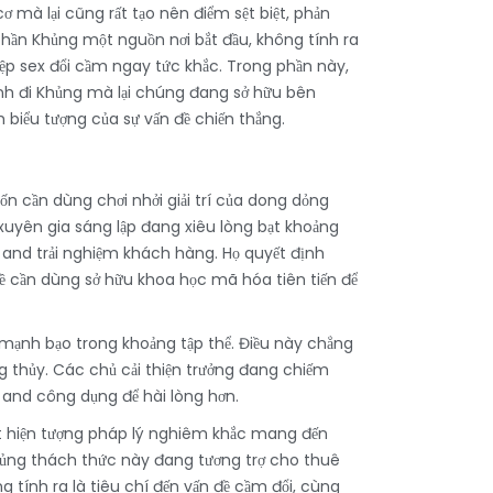
 mà lại cũng rất tạo nên điểm sệt biệt, phản
hần Khủng một nguồn nơi bắt đầu, không tính ra
iệp sex đổi cầm ngay tức khắc. Trong phần này,
ình đi Khủng mà lại chúng đang sở hữu bên
 biểu tượng của sự vấn đề chiến thắng.
 cần dùng chơi nhởi giải trí của dong dỏng
 xuyên gia sáng lập đang xiêu lòng bạt khoảng
y and trải nghiệm khách hàng. Họ quyết định
ề cần dùng sở hữu khoa học mã hóa tiên tiến để
mạnh bạo trong khoảng tập thể. Điều này chẳng
g thủy. Các chủ cải thiện trưởng đang chiếm
 and công dụng để hài lòng hơn.
rất hiện tượng pháp lý nghiêm khắc mang đến
Khủng thách thức này đang tương trợ cho thuê
 tính ra là tiêu chí đến vấn đề cầm đổi, cùng