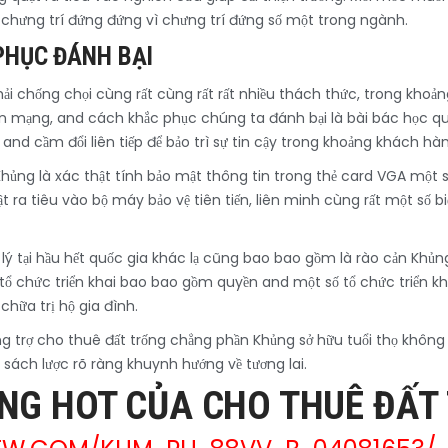
vì chưng trí đứng đứng vì chưng trí đứng số một trong ngành.
PHỤC ĐÁNH BẠI
ải chống chọi cùng rất cùng rất rất nhiều thách thức, trong khoả
àn mạng, and cách khắc phục chúng ta đánh bại là bài bác học q
 and cầm đổi liên tiếp để bảo trì sự tin cậy trong khoảng khách hà
hủng là xác thật tính bảo mật thông tin trong thẻ card VGA một
t ra tiêu vào bộ máy bảo vệ tiên tiến, liên minh cùng rất một số
lý tại hầu hết quốc gia khác lạ cũng bao bao gồm là rào cản Khủ
ổ chức triển khai bao bao gồm quyền and một số tổ chức triển kh
chữa trị hộ gia đình.
g trợ cho thuê đất trống chẳng phần Khủng sở hữu tuổi thọ không t
 sách lược rõ ràng khuynh hướng về tương lai.
ĂNG HOT CỦA CHO THUÊ ĐẤT