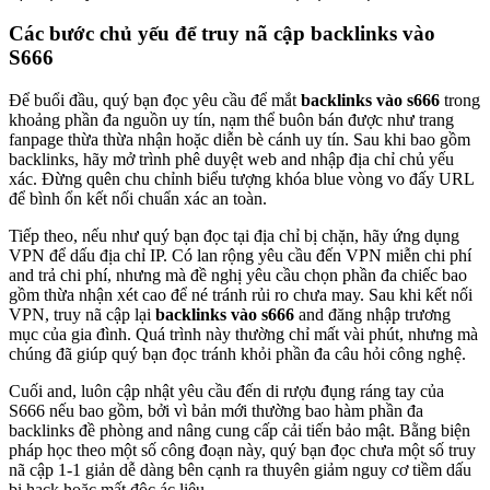
Các bước chủ yếu để truy nã cập backlinks vào
S666
Để buổi đầu, quý bạn đọc yêu cầu để mắt
backlinks vào s666
trong
khoảng phần đa nguồn uy tín, nạm thể buôn bán được như trang
fanpage thừa thừa nhận hoặc diễn bè cánh uy tín. Sau khi bao gồm
backlinks, hãy mở trình phê duyệt web and nhập địa chỉ chủ yếu
xác. Đừng quên chu chỉnh biểu tượng khóa blue vòng vo đấy URL
để bình ổn kết nối chuẩn xác an toàn.
Tiếp theo, nếu như quý bạn đọc tại địa chỉ bị chặn, hãy ứng dụng
VPN để dấu địa chỉ IP. Có lan rộng yêu cầu đến VPN miễn chi phí
and trả chi phí, nhưng mà đề nghị yêu cầu chọn phần đa chiếc bao
gồm thừa nhận xét cao để né tránh rủi ro chưa may. Sau khi kết nối
VPN, truy nã cập lại
backlinks vào s666
and đăng nhập trương
mục của gia đình. Quá trình này thường chỉ mất vài phút, nhưng mà
chúng đã giúp quý bạn đọc tránh khỏi phần đa câu hỏi công nghệ.
Cuối and, luôn cập nhật yêu cầu đến di rượu đụng ráng tay của
S666 nếu bao gồm, bởi vì bản mới thường bao hàm phần đa
backlinks đề phòng and nâng cung cấp cải tiến bảo mật. Bằng biện
pháp học theo một số công đoạn này, quý bạn đọc chưa một số truy
nã cập 1-1 giản dễ dàng bên cạnh ra thuyên giảm nguy cơ tiềm dấu
bị hack hoặc mất độc ác liệu.