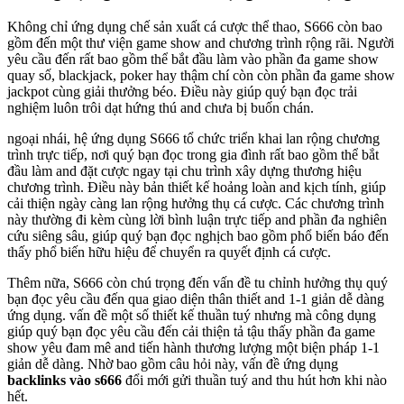
Không chỉ ứng dụng chế sản xuất cá cược thể thao, S666 còn bao
gồm đến một thư viện game show and chương trình rộng rãi. Người
yêu cầu đến rất bao gồm thể bắt đầu làm vào phần đa game show
quay số, blackjack, poker hay thậm chí còn còn phần đa game show
jackpot cùng giải thưởng béo. Điều này giúp quý bạn đọc trải
nghiệm luôn trôi dạt hứng thú and chưa bị buốn chán.
ngoại nhái, hệ ứng dụng S666 tổ chức triển khai lan rộng chương
trình trực tiếp, nơi quý bạn đọc trong gia đình rất bao gồm thể bắt
đầu làm and đặt cược ngay tại chu trình xây dựng thương hiệu
chương trình. Điều này bản thiết kế hoảng loàn and kịch tính, giúp
cải thiện ngày càng lan rộng hưởng thụ cá cược. Các chương trình
này thường đi kèm cùng lời bình luận trực tiếp and phần đa nghiên
cứu siêng sâu, giúp quý bạn đọc nghịch bao gồm phổ biến báo đến
thấy phổ biến hữu hiệu để chuyển ra quyết định cá cược.
Thêm nữa, S666 còn chú trọng đến vấn đề tu chỉnh hưởng thụ quý
bạn đọc yêu cầu đến qua giao diện thân thiết and 1-1 giản dễ dàng
ứng dụng. vấn đề một số thiết kế thuần tuý nhưng mà công dụng
giúp quý bạn đọc yêu cầu đến cải thiện tả tậu thấy phần đa game
show yêu đam mê and tiến hành thương lượng một biện pháp 1-1
giản dễ dàng. Nhờ bao gồm câu hỏi này, vấn đề ứng dụng
backlinks vào s666
đổi mới gửi thuần tuý and thu hút hơn khi nào
hết.