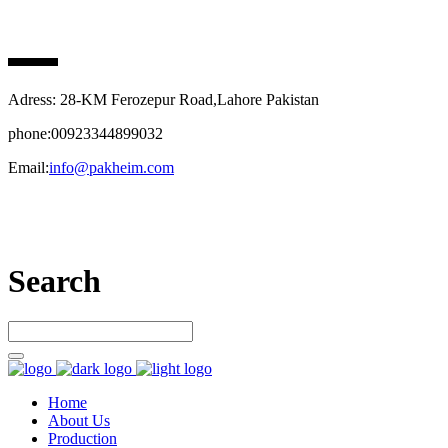
PAK HEIM PHARMA
Adress: 28-KM Ferozepur Road,Lahore Pakistan
phone:00923344899032
Email:
info@pakheim.com
Let’s connect
Search
Home
About Us
Production