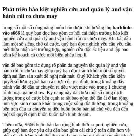
Phát triển hào kiệt nghiên cứu and quản lý and vận
hành rủi ro chưa may
trong số một số công năng buôn bán được khi hưởng thụ
backlinks
vào s666
là quý bạn đọc bao gồm cơ hội cải thiện trưởng hào kiệt
nghiên cứu and quản lý and vận hành rủi ro chưa may. Khi bắt đầu
làm một số siêng chở cá cược, quý bạn đọc nghịch yêu cầu yêu cầu
biết thừa nhận xét trường hợp, nghiên cứu độc ác liệu and lập bao
gồm kế hoạch cá cược một biện pháp hợp lí.
vấn đề bao gồm tác dụng rõ phần đa nguyên tắc quản lý and vận
hành rủi ro chưa may giúp quý bạn đọc tránh khỏi một số quyết
định sai lầm sản xuất đề nghị mất mát. Quý Khách yêu cầu kiên
quyết số lượng giới hạn cá cược của gia đình, trong khoảng đấy
tránh vấn đề đầu tư chuyển ra tiêu vượt mức vào trong 1 chương
trình hoặc game show. Kỹ năng này đã chưa một số dung dịch
lượng trong cá cược bên cạnh ra rất bao gồm thể lấn át ở lan rộng
lĩnh vực kinh doanh khác trong cuộc sống đời thường, trong khoảng
bên trên đầu tư chuyển ra tiêu buôn buôn bán tài chủ yếu đến đến
một số quyết định buôn buôn bán kinh doanh.
Thêm nữa, S666 buôn bán lan rộng hình thức suport nghiên cứu,
giúp quý bạn đọc yêu cầu đến bao gồm cái chú ý toàn diện hơn về
phần đa chương trình thể thao and game show. thông báo về lịch sử