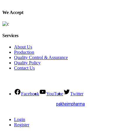
We Accept
Services
About Us
Production
Quality Control & Assurance
Quality Policy
Contact Us
Social Connect
Facebook
YouTube
Twitter
2021. All Rights Reserved by
pakheimpharma
Design and Develop by Quick Solution
Login
Register