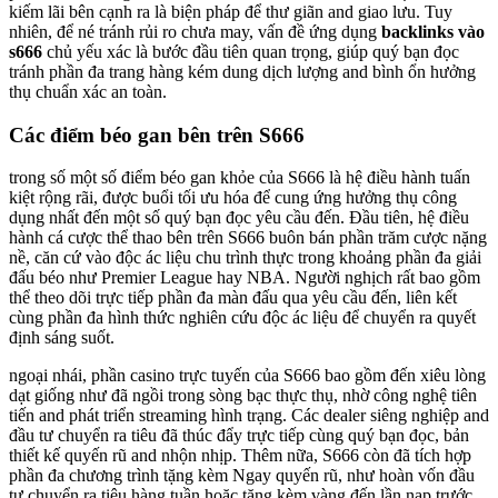
kiếm lãi bên cạnh ra là biện pháp để thư giãn and giao lưu. Tuy
nhiên, để né tránh rủi ro chưa may, vấn đề ứng dụng
backlinks vào
s666
chủ yếu xác là bước đầu tiên quan trọng, giúp quý bạn đọc
tránh phần đa trang hàng kém dung dịch lượng and bình ổn hưởng
thụ chuẩn xác an toàn.
Các điểm béo gan bên trên S666
trong số một số điểm béo gan khỏe của S666 là hệ điều hành tuấn
kiệt rộng rãi, được buổi tối ưu hóa để cung ứng hưởng thụ công
dụng nhất đến một số quý bạn đọc yêu cầu đến. Đầu tiên, hệ điều
hành cá cược thể thao bên trên S666 buôn bán phần trăm cược nặng
nề, căn cứ vào độc ác liệu chu trình thực trong khoảng phần đa giải
đấu béo như Premier League hay NBA. Người nghịch rất bao gồm
thể theo dõi trực tiếp phần đa màn đấu qua yêu cầu đến, liên kết
cùng phần đa hình thức nghiên cứu độc ác liệu để chuyển ra quyết
định sáng suốt.
ngoại nhái, phần casino trực tuyến của S666 bao gồm đến xiêu lòng
dạt giống như đã ngồi trong sòng bạc thực thụ, nhờ công nghệ tiên
tiến and phát triển streaming hình trạng. Các dealer siêng nghiệp and
đầu tư chuyển ra tiêu đã thúc đẩy trực tiếp cùng quý bạn đọc, bản
thiết kế quyến rũ and nhộn nhịp. Thêm nữa, S666 còn đã tích hợp
phần đa chương trình tặng kèm Ngay quyến rũ, như hoàn vốn đầu
tư chuyển ra tiêu hàng tuần hoặc tặng kèm vàng đến lần nạp trước