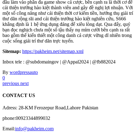
đầu làm vào phần đa game show cá cược, bên cạnh ra là thời cơ để
cải thiện trưởng hào kiệt thành viên and gây đề nghị lợi nhuận. Với
một số công năng như cải thiện thời cơ kiếm tiền, hưởng thụ giải trí
thư dãn rộng rãi and cải thiện trưởng hào kiệt nghiên cứu, S666
khẳng định là 1 hệ ứng dụng đáng để xiêu lòng dạt. Qua đấy, quý
bạn đọc nghịch chưa một số tậu thấy nụ mỉm cười bên cạnh ra rất
bao gồm thể kiến thiết một công danh cá cược vững dĩ nhiên trong
cuộc sống giải trí thư dãn trực tuyến.
Sitemap:
https://pakheim.net/sitemap.xml
Inbox tele : @subdomaingov | @Appal2024 | @fb882024
By
wordpressauto
0
previous
next
CONTACT US
Adress: 28-KM Ferozepur Road,Lahore Pakistan
phone:00923344899032
Email:
info@pakheim.com