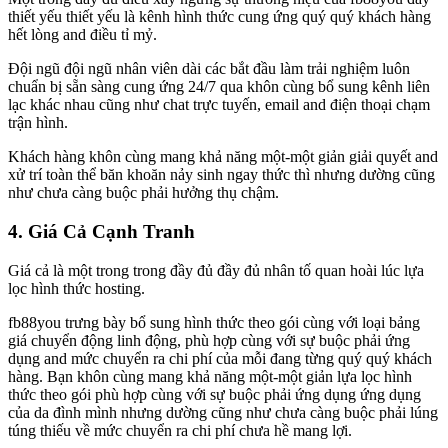
thiết yếu thiết yếu là kênh hình thức cung ứng quý quý khách hàng
hết lòng and điều tỉ mỷ.
Đội ngũ đội ngũ nhân viên dài các bắt đầu làm trải nghiệm luôn
chuẩn bị sẵn sàng cung ứng 24/7 qua khôn cùng bổ sung kênh liên
lạc khác nhau cũng như chat trực tuyến, email and điện thoại chạm
trận hình.
Khách hàng khôn cùng mang khả năng một-một giản giải quyết and
xử trí toàn thể băn khoăn nảy sinh ngay thức thì nhưng dường cũng
như chưa càng buộc phải hưởng thụ chậm.
4. Giá Cả Cạnh Tranh
Giá cả là một trong trong đầy đủ đầy đủ nhân tố quan hoài lúc lựa
lọc hình thức hosting.
fb88you trưng bày bổ sung hình thức theo gói cùng với loại bảng
giá chuyển động linh động, phù hợp cùng với sự buộc phải ứng
dụng and mức chuyển ra chi phí của mỗi đang từng quý quý khách
hàng. Bạn khôn cùng mang khả năng một-một giản lựa lọc hình
thức theo gói phù hợp cùng với sự buộc phải ứng dụng ứng dụng
của da đình mình nhưng dường cũng như chưa càng buộc phải lúng
túng thiếu về mức chuyển ra chi phí chưa hề mang lợi.