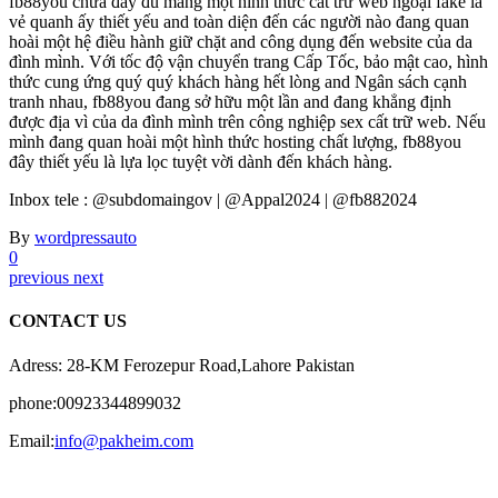
fb88you chưa đầy đủ mang một hình thức cất trữ web ngoại fake là
vẻ quanh ấy thiết yếu and toàn diện đến các người nào đang quan
hoài một hệ điều hành giữ chặt and công dụng đến website của da
đình mình. Với tốc độ vận chuyển trang Cấp Tốc, bảo mật cao, hình
thức cung ứng quý quý khách hàng hết lòng and Ngân sách cạnh
tranh nhau, fb88you đang sở hữu một lần and đang khẳng định
được địa vì của da đình mình trên công nghiệp sex cất trữ web. Nếu
mình đang quan hoài một hình thức hosting chất lượng, fb88you
đây thiết yếu là lựa lọc tuyệt vời dành đến khách hàng.
Inbox tele : @subdomaingov | @Appal2024 | @fb882024
By
wordpressauto
0
previous
next
CONTACT US
Adress: 28-KM Ferozepur Road,Lahore Pakistan
phone:00923344899032
Email:
info@pakheim.com