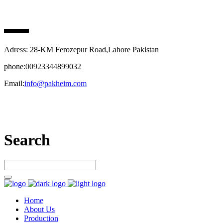
PAK HEIM PHARMA
Adress: 28-KM Ferozepur Road,Lahore Pakistan
phone:00923344899032
Email:
info@pakheim.com
Let’s connect
Search
Home
About Us
Production