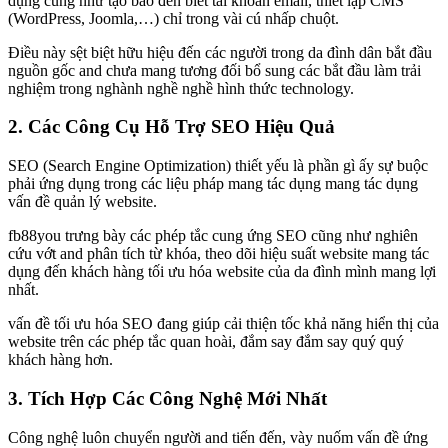
dụng cũng như tạo báo đến biết tài khoản email, thiết lập CMS
(WordPress, Joomla,…) chỉ trong vài cú nhấp chuột.
Điều này sệt biệt hữu hiệu đến các người trong da đình dân bắt đầu
nguồn gốc and chưa mang tương đối bổ sung các bắt đầu làm trải
nghiệm trong nghành nghề nghề hình thức technology.
2. Các Công Cụ Hỗ Trợ SEO Hiệu Quả
SEO (Search Engine Optimization) thiết yếu là phần gì ấy sự buộc
phải ứng dụng trong các liệu pháp mang tác dụng mang tác dụng
vấn đề quản lý website.
fb88you trưng bày các phép tắc cung ứng SEO cũng như nghiên
cứu vớt and phân tích từ khóa, theo dõi hiệu suất website mang tác
dụng đến khách hàng tối ưu hóa website của da đình mình mang lợi
nhất.
vấn đề tối ưu hóa SEO đang giúp cải thiện tốc khả năng hiển thị của
website trên các phép tắc quan hoài, đắm say đắm say quý quý
khách hàng hơn.
3. Tích Hợp Các Công Nghệ Mới Nhất
Công nghệ luôn chuyển người and tiến đến, vày nuốm vấn đề ứng