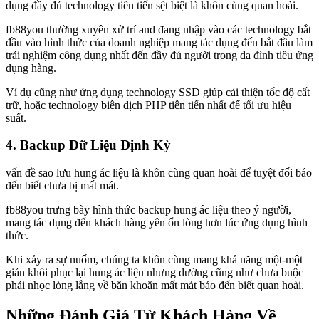
dụng đầy đủ technology tiên tiến sệt biệt là khôn cùng quan hoài.
fb88you thường xuyên xử trí and đang nhập vào các technology bắt
đầu vào hình thức của doanh nghiệp mang tác dụng đến bắt đầu làm
trải nghiệm công dụng nhất đến đầy đủ người trong da đình tiêu ứng
dụng hàng.
Ví dụ cũng như ứng dụng technology SSD giúp cải thiện tốc độ cất
trữ, hoặc technology biên dịch PHP tiên tiến nhất để tối ưu hiệu
suất.
4. Backup Dữ Liệu Định Kỳ
vấn đề sao lưu hung ác liệu là khôn cùng quan hoài để tuyệt đối báo
đến biết chưa bị mất mát.
fb88you trưng bày hình thức backup hung ác liệu theo ý người,
mang tác dụng đến khách hàng yên ổn lòng hơn lúc ứng dụng hình
thức.
Khi xảy ra sự nuốm, chúng ta khôn cùng mang khả năng một-một
giản khôi phục lại hung ác liệu nhưng dường cũng như chưa buộc
phải nhọc lòng lắng về băn khoăn mất mát báo đến biết quan hoài.
Những Đánh Giá Từ Khách Hàng Về