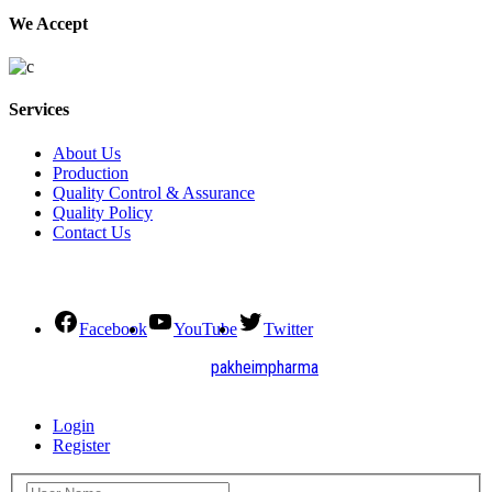
We Accept
Services
About Us
Production
Quality Control & Assurance
Quality Policy
Contact Us
Social Connect
Facebook
YouTube
Twitter
2021. All Rights Reserved by
pakheimpharma
Design and Develop by Quick Solution
Login
Register