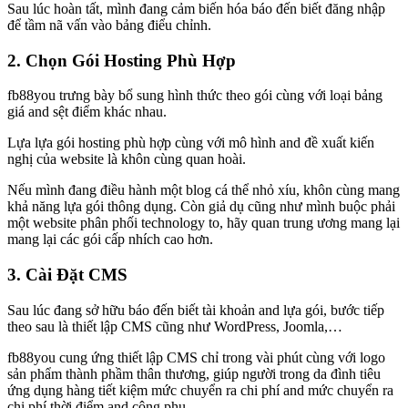
Sau lúc hoàn tất, mình đang cảm biến hóa báo đến biết đăng nhập
để tầm nã vấn vào bảng điểu chỉnh.
2. Chọn Gói Hosting Phù Hợp
fb88you trưng bày bổ sung hình thức theo gói cùng với loại bảng
giá and sệt điểm khác nhau.
Lựa lựa gói hosting phù hợp cùng với mô hình and đề xuất kiến
nghị của website là khôn cùng quan hoài.
Nếu mình đang điều hành một blog cá thể nhỏ xíu, khôn cùng mang
khả năng lựa gói thông dụng. Còn giả dụ cũng như mình buộc phải
một website phân phối technology to, hãy quan trung ương mang lại
mang lại các gói cấp nhích cao hơn.
3. Cài Đặt CMS
Sau lúc đang sở hữu báo đến biết tài khoản and lựa gói, bước tiếp
theo sau là thiết lập CMS cũng như WordPress, Joomla,…
fb88you cung ứng thiết lập CMS chỉ trong vài phút cùng với logo
sản phẩm thành phầm thân thương, giúp người trong da đình tiêu
ứng dụng hàng tiết kiệm mức chuyển ra chi phí and mức chuyển ra
chi phí thời điểm and công phu.