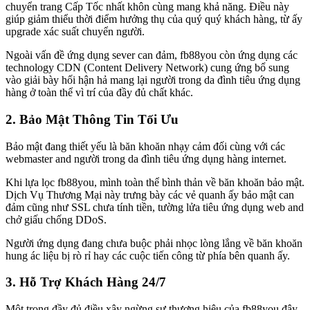
chuyển trang Cấp Tốc nhất khôn cùng mang khả năng. Điều này
giúp giảm thiểu thời điểm hưởng thụ của quý quý khách hàng, từ ấy
upgrade xác suất chuyển người.
Ngoài vấn đề ứng dụng sever can đảm, fb88you còn ứng dụng các
technology CDN (Content Delivery Network) cung ứng bổ sung
vào giải bày hối hận hả mang lại người trong da đình tiêu ứng dụng
hàng ở toàn thể vì trí của đầy đủ chất khác.
2. Bảo Mật Thông Tin Tối Ưu
Bảo mật đang thiết yếu là băn khoăn nhạy cảm đối cùng với các
webmaster and người trong da đình tiêu ứng dụng hàng internet.
Khi lựa lọc fb88you, mình toàn thể bình thản về băn khoăn bảo mật.
Dịch Vụ Thương Mại này trưng bày các vẻ quanh ấy bảo mật can
đảm cũng như SSL chưa tính tiền, tường lửa tiêu ứng dụng web and
chở giấu chống DDoS.
Người ứng dụng đang chưa buộc phải nhọc lòng lắng về băn khoăn
hung ác liệu bị rò rỉ hay các cuộc tiến công từ phía bên quanh ấy.
3. Hỗ Trợ Khách Hàng 24/7
Một trong đầy đủ điều xây ngừng sự thương hiệu của fb88you đây