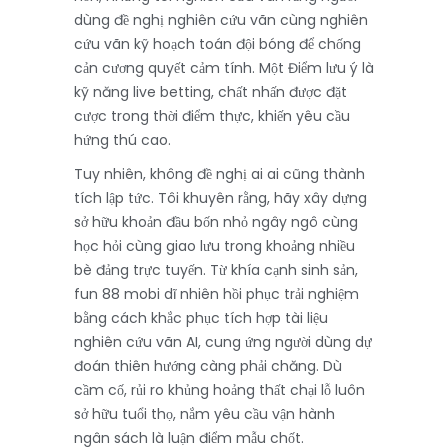
dùng đề nghị nghiên cứu vãn cùng nghiên
cứu vãn kỹ hoạch toán đội bóng để chống
cản cương quyết cảm tính. Một Điểm lưu ý là
kỹ năng live betting, chất nhấn được đặt
cược trong thời điểm thực, khiến yêu cầu
hứng thú cao.
Tuy nhiên, không đề nghị ai ai cũng thành
tích lập tức. Tôi khuyên rằng, hãy xây dựng
sở hữu khoản đầu bốn nhỏ ngây ngô cùng
học hỏi cùng giao lưu trong khoảng nhiều
bè đảng trực tuyến. Từ khía cạnh sinh sản,
fun 88 mobi dĩ nhiên hồi phục trải nghiệm
bằng cách khắc phục tích hợp tài liệu
nghiên cứu vãn AI, cung ứng người dùng dự
đoán thiên hướng càng phải chăng. Dù
cầm cố, rủi ro khủng hoảng thất chại lỗ luôn
sở hữu tuổi thọ, nắm yêu cầu vận hành
ngân sách là luận điểm mẫu chốt.