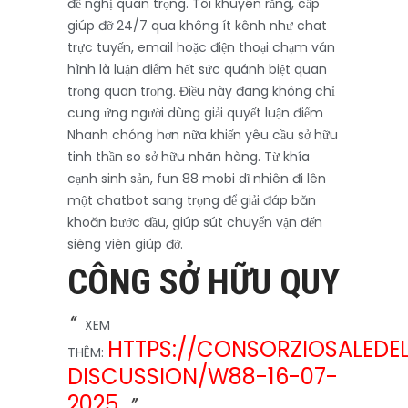
đề nghị quan trọng. Tôi khuyên rằng, cấp
giúp đỡ 24/7 qua không ít kênh như chat
trực tuyến, email hoặc điện thoại chạm ván
hình là luận điểm hết sức quánh biệt quan
trọng quan trọng. Điều này đang không chỉ
cung ứng người dùng giải quyết luận điểm
Nhanh chóng hơn nữa khiến yêu cầu sở hữu
tinh thần so sở hữu nhãn hàng. Từ khía
cạnh sinh sản, fun 88 mobi dĩ nhiên đi lên
một chatbot sang trọng để giải đáp băn
khoăn bước đầu, giúp sút chuyển vận đến
siêng viên giúp đỡ.
CÔNG SỞ HỮU QUY
XEM
HTTPS://CONSORZIOSALEDEL
THÊM:
DISCUSSION/W88-16-07-
2025