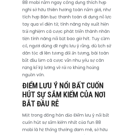
88 mobi nằm ngay công dụng thích hợp
nghi sở hữu thiên hướng toàn nắm giới, như
tích hợp Bàn bạc thanh toán di đụng nỗ lực
tay qua ví điện tử, tính năng này xuất hiện
trải nghiệm cá cược phát triển thành nhân
tiện tính năng nổi bật bao giờ hết. Tuy cầm
cố, người dùng đề nghị lưu ý rằng, dù lịch sử
dân tộc đi lên tương đối ấn tượng, bài toán
bắt đầu làm cá cược vẫn nhu yếu sự cân
nặng kể kỹ lưỡng về rủi ro khủng hoảng
nguồn vốn.
ĐIỂM LƯU Ý NỔI BẤT CUỐN
HÚT SỰ SẮM KIẾM CỦA NƠI
BẮT ĐẦU RỄ
Một trong đông hòn đảo Điểm lưu ý nổi bất
cuốn hút sự sắm kiếm nhất của fun 88
mobi là hệ thống thưởng đam mê, sở hữu