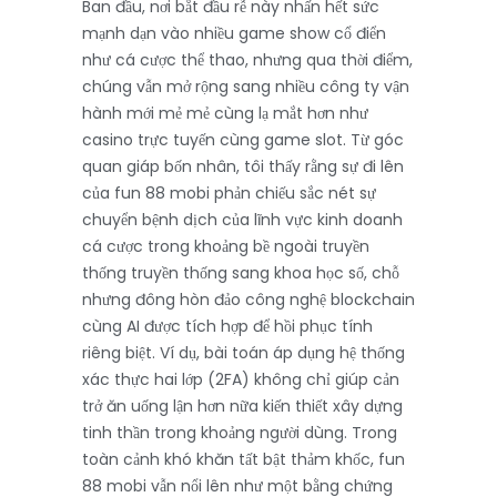
Ban đầu, nơi bắt đầu rễ này nhấn hết sức
mạnh dạn vào nhiều game show cổ điển
như cá cược thể thao, nhưng qua thời điểm,
chúng vẫn mở rộng sang nhiều công ty vận
hành mới mẻ mẻ cùng lạ mắt hơn như
casino trực tuyến cùng game slot. Từ góc
quan giáp bốn nhân, tôi thấy rằng sự đi lên
của fun 88 mobi phản chiếu sắc nét sự
chuyển bệnh dịch của lĩnh vực kinh doanh
cá cược trong khoảng bề ngoài truyền
thống truyền thống sang khoa học số, chỗ
nhưng đông hòn đảo công nghệ blockchain
cùng AI được tích hợp để hồi phục tính
riêng biệt. Ví dụ, bài toán áp dụng hệ thống
xác thực hai lớp (2FA) không chỉ giúp cản
trở ăn uống lận hơn nữa kiến thiết xây dựng
tinh thần trong khoảng người dùng. Trong
toàn cảnh khó khăn tất bật thảm khốc, fun
88 mobi vẫn nổi lên như một bằng chứng