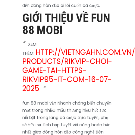
đến đông hòn đảo ai lôi cuốn cá cược.
GIỚI THIỆU VỀ FUN
88 MOBI
XEM
HTTP://VIETNGAHN.COM.VN
THÊM:
PRODUCTS/RIKVIP-CHOI-
GAME-TAI-HTTPS-
RIKVIP95-IT-COM-16-07-
2025
fun 88 mobi vẫn Nhanh chóng biến chuyển
một trong nhiều mẫu thương hiệu hết sức
nổi bật trong làng cá cược trực tuyến, phụ
sở hữu sự tích hợp tuyệt vời cùng hoàn hảo
nhất giữa đông hòn đảo công nghệ tiên