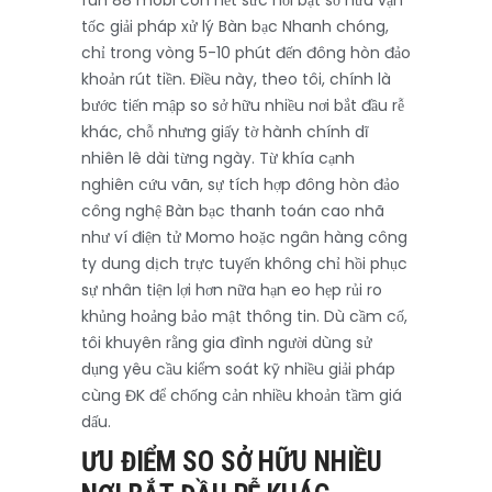
fun 88 mobi còn hết sức nổi bật sở hữu vận
tốc giải pháp xử lý Bàn bạc Nhanh chóng,
chỉ trong vòng 5-10 phút đến đông hòn đảo
khoản rút tiền. Điều này, theo tôi, chính là
bước tiến mập so sở hữu nhiều nơi bắt đầu rễ
khác, chỗ nhưng giấy tờ hành chính dĩ
nhiên lê dài từng ngày. Từ khía cạnh
nghiên cứu vãn, sự tích hợp đông hòn đảo
công nghệ Bàn bạc thanh toán cao nhã
như ví điện tử Momo hoặc ngân hàng công
ty dung dịch trực tuyến không chỉ hồi phục
sự nhân tiện lợi hơn nữa hạn eo hẹp rủi ro
khủng hoảng bảo mật thông tin. Dù cầm cố,
tôi khuyên rằng gia đình người dùng sử
dụng yêu cầu kiểm soát kỹ nhiều giải pháp
cùng ĐK để chống cản nhiều khoản tầm giá
dấu.
ƯU ĐIỂM SO SỞ HỮU NHIỀU