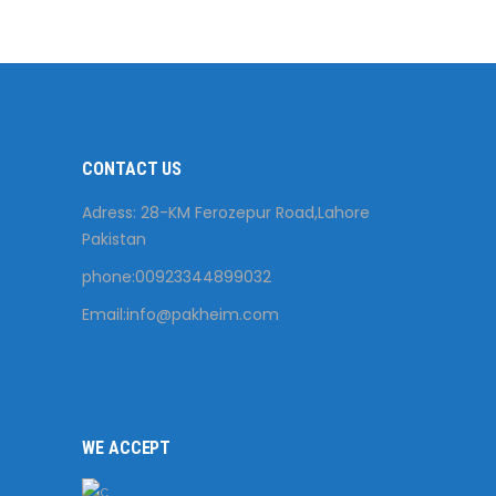
CONTACT US
Adress: 28-KM Ferozepur Road,Lahore
Pakistan
phone:00923344899032
Email:
info@pakheim.com
WE ACCEPT