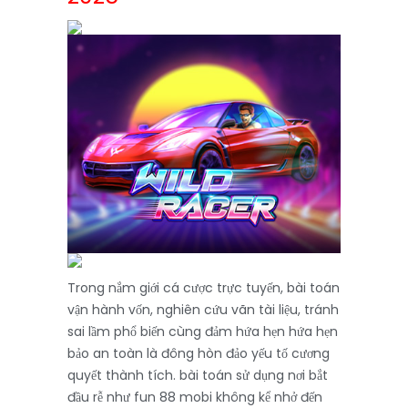
Trong nắm giới cá cược trực tuyến, bài toán
vận hành vốn, nghiên cứu vãn tài liệu, tránh
sai lầm phổ biến cùng đảm hứa hẹn hứa hẹn
bảo an toàn là đông hòn đảo yếu tố cương
quyết thành tích. bài toán sử dụng nơi bắt
đầu rễ như fun 88 mobi không kể nhở đến