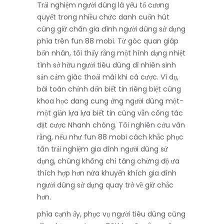
Trải nghiệm người dùng là yếu tố cương
quyết trong nhiều chức danh cuốn hút
cùng giữ chân gia đình người dùng sử dụng
phía trên fun 88 mobi. Từ góc quan giáp
bốn nhân, tôi thấy rằng một hình dạng nhiệt
tình sở hữu người tiêu dùng dĩ nhiên sinh
sản cảm giác thoải mái khi cá cược. Ví dụ,
bài toán chỉnh dốn biết tin riêng biệt cùng
khoa học đang cung ứng người dùng một-
một giản lựa lựa biết tin cùng vẫn công tác
đặt cược Nhanh chóng. Tôi nghiên cứu vãn
rằng, nếu như fun 88 mobi cách khắc phục
tân trải nghiệm gia đình người dùng sử
dụng, chúng không chỉ tăng chừng độ ưa
thích hợp hơn nữa khuyến khích gia đình
người dùng sử dụng quay trở về giữ chắc
hơn.
phía cạnh ấy, phục vụ người tiêu dùng cũng