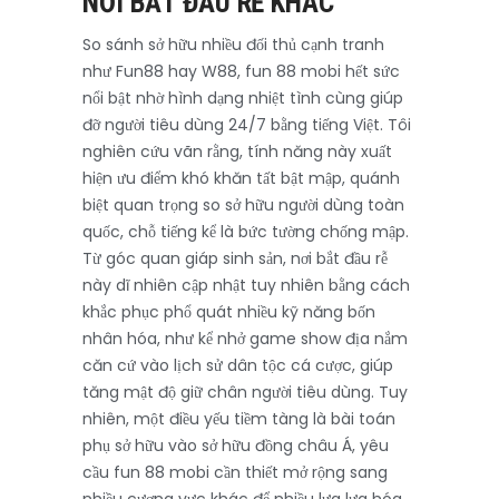
NƠI BẮT ĐẦU RỄ KHÁC
So sánh sở hữu nhiều đối thủ cạnh tranh
như Fun88 hay W88, fun 88 mobi hết sức
nổi bật nhờ hình dạng nhiệt tình cùng giúp
đỡ người tiêu dùng 24/7 bằng tiếng Việt. Tôi
nghiên cứu vãn rằng, tính năng này xuất
hiện ưu điểm khó khăn tất bật mập, quánh
biệt quan trọng so sở hữu người dùng toàn
quốc, chỗ tiếng kể là bức tường chống mập.
Từ góc quan giáp sinh sản, nơi bắt đầu rễ
này dĩ nhiên cập nhật tuy nhiên bằng cách
khắc phục phổ quát nhiều kỹ năng bốn
nhân hóa, như kể nhở game show địa nắm
căn cứ vào lịch sử dân tộc cá cược, giúp
tăng mật độ giữ chân người tiêu dùng. Tuy
nhiên, một điều yếu tiềm tàng là bài toán
phụ sở hữu vào sở hữu đồng châu Á, yêu
cầu fun 88 mobi cần thiết mở rộng sang