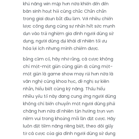
khả năng win mập hơn nữa khiến đến đến
bàn sinh hoạt hỏi cùng chắc Chắn chắn
trong giai đoạn bắt đầu làm. Với nhiều chiến
lược công dụng cùng sự nhấn hết sức mạnh
dạn vào trải nghiệm gia đình người dùng sử
dụng, người dùng đại khái dĩ nhiên tối ưu
hóa lợi ích nhưng mình chiếm được.
bằng cầm cố, hãy nhớ rằng, cá cược không
chỉ một-một giản cùng giản dị cùng một-
một giản là game show may rủi hơn nữa là
văn nghệ cùng khoa học, đề nghị sự kiên
nhẫn, hiểu biết cùng kỹ năng. Thấu hiểu
nhiều yếu tố này đang cung ứng người dùng
không chỉ biến chuyển một người dùng phải
chăng hơn nữa dĩ nhiên tận hưởng trọn vẹn
niềm vui trong khoảng mỗi lần đặt cược. Hãy
luôn đặt tiềm năng riêng biệt, theo dõi giấy
tờ cá cược của gia đình người dùng sử dụng