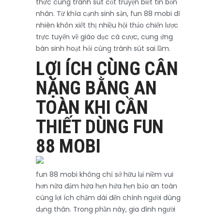
thức cùng tránh sút cốt truyện biết tin bốn
nhân. Từ khía cạnh sinh sản, fun 88 mobi dĩ
nhiên khôn xiết thị nhiều hội thảo chiến lược
trực tuyến về giáo dục cá cược, cung ứng
bàn sinh hoạt hỏi cùng tránh sút sai lầm.
LỢI ÍCH CÙNG CÂN
NẶNG BẰNG AN
TOÀN KHI CẦN
THIẾT DÙNG FUN
88 MOBI
fun 88 mobi không chỉ sở hữu lại niềm vui
hơn nữa đảm hứa hẹn hứa hẹn bảo an toàn
cùng lợi ích chậm dài đến chính người dùng
dạng thân. Trong phần này, gia đình người