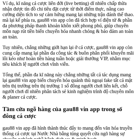
Ví dụ, kĩ năng cá cược liên đới (live betting) dĩ nhiên chấp thừa
nhận được tín đồ chi tiêu đặt cược từ thời điểm thực, nâng cao
cường diện tích to sự cảm hứng mang lại những trận đánh thể thao.
mà lại kế phía ra, gau88 vin app còn đã tích hợp ví điện tử & phần
đa phương pháp thanh khoản khôn xiết phong phú, giúp chuyên
môn nạp rút tiền biến chuyển hóa nhanh chóng & bảo đảm an toàn
an toàn.
Tuy nhiên, chẳng những giới hạn lại ở cá cược, gau88 vin app còn
cung cấp mang lại phần đa công tác & buôn phân phối khuyến mãi
lôi kéo như hoàn tiền hàng tuần hoặc giải thưởng VIP, nhằm mục
tiêu khích lệ người chơi vĩnh viễn.
Tổng thể, phần đa kĩ năng này chẳng những tất cả tác dụng mang
lại gau88 vin app biến chuyển hóa quánh thù ngoại fake tất cả mặt
trên thị trường trên thị trường 1 số đông người chơi liên kết, chỗ
người chơi dĩ nhiên phân tách sẻ kinh nghiệm trình độ chuyên môn
& planer cá cược.
Tầm cửa ngõ hàng của gau88 vin app trong số
đông cá cược
gau88 vin app đã hình thành thúc đẩy to mang đến văn hóa truyền
thống cá cược tại Nước Nhà bằng túng quyết cửa ngõ hàng sự