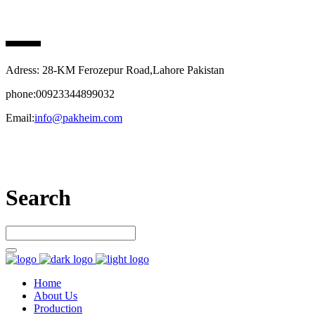
PAK HEIM PHARMA
Adress: 28-KM Ferozepur Road,Lahore Pakistan
phone:00923344899032
Email:
info@pakheim.com
Let’s connect
Search
Home
About Us
Production