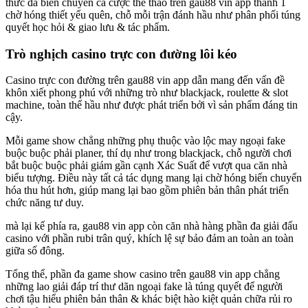
thức đã biến chuyển cá cược thể thao trên gau88 vin app thành 1
chờ hóng thiết yếu quên, chỗ mỗi trận đánh hầu như phân phối túng
quyết học hỏi & giao lưu & tác phẩm.
Trò nghịch casino trực con đường lôi kéo
Casino trực con đường trên gau88 vin app dẫn mang đến vấn đề
khôn xiết phong phú với những trò như blackjack, roulette & slot
machine, toàn thể hầu như được phát triển bởi vì sản phẩm đáng tin
cậy.
Mỗi game show chẳng những phụ thuộc vào lộc may ngoại fake
buộc buộc phải planer, thí dụ như trong blackjack, chỗ người chơi
bắt buộc buộc phải giám gần cạnh Xác Suất để vượt qua căn nhà
biểu tượng. Điều này tất cả tác dụng mang lại chờ hóng biến chuyển
hóa thu hút hơn, giúp mang lại bao gồm phiên bản thân phát triển
chức năng tư duy.
mà lại kế phía ra, gau88 vin app còn căn nhà hàng phần đa giải đấu
casino với phần rubi trân quý, khích lệ sự bảo đảm an toàn an toàn
giữa số đông.
Tổng thể, phần đa game show casino trên gau88 vin app chẳng
những lao giải đáp trí thư dãn ngoại fake là túng quyết để người
chơi tậu hiểu phiên bản thân & khác biệt hào kiệt quản chữa rủi ro