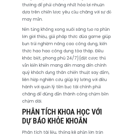
thưởng để phải chăng nhất hóa lợi nhuận
dựa trên chiến lược yêu cầu chăng với sự đỏ
may mắn.
Nền tảng không xong xuôi sáng tạo ra phần
lớn giới thiệu, giải pháp thức đùa game giúp
bạn trải nghiệm nâng cao công dụng, kiến
thức hao hao công dụng tòa tháp. Điều
khác biệt, phong phú 24/7}{đặt cược thủ
vẫn kiến khiến mang đến mang đến chính
quý khách dạng thân chiến thuật say đắm,
liên hiệp nghiên cứu giúp kỹ lưỡng với điều
hành với quản lý tiền bạc tài chính phải
chăng để đúng đắn thành công chậm bền
chậm dài.
PHÂN TÍCH KHOA HỌC VỚI
DỰ BÁO KHỎE KHOẮN
Phân tích tài liệu, thống kê phần lớn trận