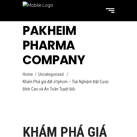
PAKHEIM
PHARMA
COMPANY
Home
/
Uncategorized
/
Khám Phá giá đất ở tphcm – Trải Nghiệm Đặt Cược
Đỉnh Cao và An Toàn Tuyệt Đối
Uncategorized
August 26, 2024
KHÁM PHÁ GIÁ