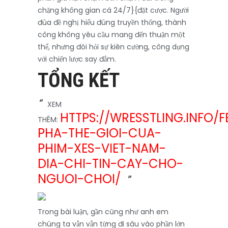
chặng không gian cá 24/7}{đặt cược. Người
đùa đề nghị hiểu đúng truyền thống, thành
công không yêu cầu mang đến thuận một
thể, nhưng đòi hỏi sự kiên cường, công dụng
với chiến lược say đắm.
TỔNG KẾT
XEM
HTTPS://WRESSTLING.INFO/
THÊM:
PHA-THE-GIOI-CUA-
PHIM-XES-VIET-NAM-
DIA-CHI-TIN-CAY-CHO-
NGUOI-CHOI/
Trong bài luận, gần cũng như anh em
chúng ta vẫn vẫn từng đi sâu vào phần lớn