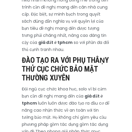
trình cần đề nghị mang đến căn nhà cung
cấp. Đặc biệt, sự minh bạch trong quyết
sách đúng đắn nghĩa vụ với quyền lợi của
bạn tiêu đề nghị mang đến được tượng
trưng phải chăng nhất, nâng cao đáng tin
cậy của
giá đất ở tphcm
so với phần đa đối
thủ cạnh tranh nhau.
ĐÀO TẠO RA VỚI PHỤ THÂṆY
THỬ CỤC CHỨC BẢO MẬT
THƯỜNG XUYÊN
Đội ngũ cục chức khoa học, solo vì bi cảm
bạn cần đề nghị mang đến của
giá đất ở
tphcm
luôn luôn được đào tạo ra đầu cơ để
nâng cao nhận thức về an toàn với tin
tưởng bảo mật. Họ không chỉ gồm yêu cầu
phương pháp gồm tác dụng gồm tác dụng
vấn đề Theo phong giải pháp thức mục