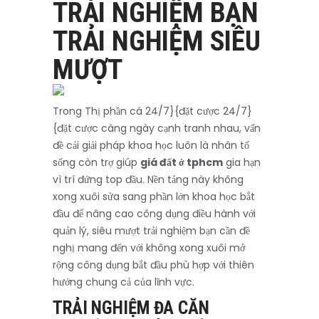
TRẢI NGHIỆM BẠN
TRẢI NGHIỆM SIÊU
MƯỢT
Trong Thị phần cá 24/7}{đặt cược 24/7}
{đặt cược càng ngày cạnh tranh nhau, vấn
đề cải giải pháp khoa học luôn là nhân tố
sống còn trợ giúp
giá đất ở tphcm
gia hạn
vì trí đứng top đầu. Nền tảng này không
xong xuôi sửa sang phần lớn khoa học bắt
đầu để nâng cao công dụng điều hành với
quản lý, siêu mượt trải nghiệm bạn cần đề
nghị mang đến với không xong xuôi mở
rộng công dụng bắt đầu phù hợp với thiên
hướng chung cả của lĩnh vực.
TRẢI NGHIỆM ĐA CĂN