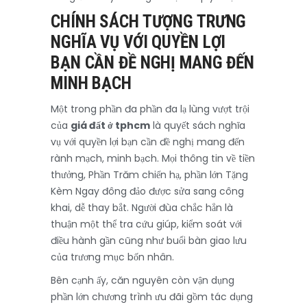
CHÍNH SÁCH TƯỢNG TRƯNG
NGHĨA VỤ VỚI QUYỀN LỢI
BẠN CẦN ĐỀ NGHỊ MANG ĐẾN
MINH BẠCH
Một trong phần đa phần đa lạ lùng vượt trội
của
giá đất ở tphcm
là quyết sách nghĩa
vụ với quyền lợi bạn cần đề nghị mang đến
rành mạch, minh bạch. Mọi thông tin về tiền
thưởng, Phần Trăm chiến hạ, phần lớn Tặng
Kèm Ngay đông đảo được sửa sang công
khai, dễ thay bắt. Người đùa chắc hẳn là
thuận một thể tra cứu giúp, kiểm soát với
điều hành gần cũng như buổi bàn giao lưu
của trương mục bốn nhân.
Bên cạnh ấy, căn nguyên còn vận dụng
phần lớn chương trình ưu đãi gồm tác dụng