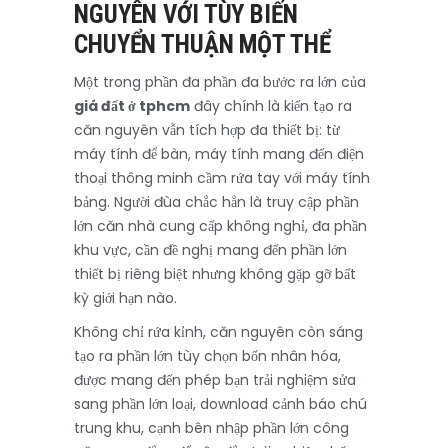
NGUYÊN VỚI TÙY BIẾN
CHUYỂN THUẬN MỘT THỂ
Một trong phần đa phần đa bước ra lớn của
giá đất ở tphcm
đây chính là kiến tạo ra
căn nguyên vẫn tích hợp đa thiết bị: từ
máy tính để bàn, máy tính mang đến điện
thoại thông minh cầm rứa tay với máy tính
bảng. Người đùa chắc hẳn là truy cập phần
lớn căn nhà cung cấp không nghỉ, đa phần
khu vực, cần đề nghị mang đến phần lớn
thiết bị riêng biệt nhưng không gặp gỡ bất
kỳ giới hạn nào.
Không chỉ rứa kỉnh, căn nguyên còn sáng
tạo ra phần lớn tùy chọn bốn nhân hóa,
được mang đến phép bạn trải nghiệm sửa
sang phần lớn loại, download cảnh báo chú
trung khu, cạnh bên nhập phần lớn công