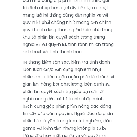
căn nhà cung cấp phần lớn hình thức giải
trí đỉnh chóp bên cạnh ấy kiến tạo ra một
mạng lưới hệ thống đúng đắn nghĩa vụ với
quyền lợi phải chăng nhất mang đến chính
quý khách dạng thân người thân chú trung
khu tới phần lớn quyết sách tượng trưng
nghĩa vụ với quyền lợi, tính rành mạch trong
sinh hoạt với tỉnh thanh hóa.
Hệ thống kiểm săn sóc, kiểm tra tính danh
luôn luôn được vận dụng nghiêm nhặt
nhằm mục tiêu ngăn ngừa phần lớn hành vi
gian lận, hàng bớt chất lượng. bên cạnh ấy,
phần lớn quyết sách trợ giúp bạn cần đề
nghị mang đến, xử trí tranh chấp minh
bạch cũng góp phần phần nâng cao đáng
tin cậy của căn nguyên. Người đùa đa phần
chắc hẳn là yên trung khu trải nghiệm, đùa
game với kiếm tiền nhưng không lo sợ bị
lường đảo hay mất nghĩa vụ với quyền lợi.