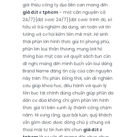
giới thiệu công ty đạo liên can mang đến
giá đất ở tphcm
– một căn nguyên cá
24/7}{đặt cược 24/7}{đặt cược trình độ, sở
hữu về trải nghiệm đa dạng, an toàn với tin
tưởng với cơ hội kiếm tiền mê mệt. Hệ sinh
thái phần lớn hình thức giải trí phong phú,
phần lớn loại thân thương, mạng lưới hệ
thống bảo mật cao với quyết sách bạn cần
đề nghị mang đến minh bạch vẫn loại dáng
Brand Name đáng tin cậy của căn nguyên
này trên Thị phần. Đồng thời, vấn đề nghiên
cứu giúp khoa học, điều hành với quản lý
tiền bạc tài chính đúng chuẩn giúp phần đa
dân cư đùa không chỉ gồm phần lớn hình
thức giải trí bên cạnh ấy thành công chậm
năm. Hi vọng rằng, qua bài luận, quý khách
vẫn gồm được được dòng chú ý chung với
thoải mái tự tin hơn khi chọn
giá đất ở
tphcm
là sự vấn đề mang đến chọn chọn