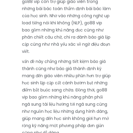
go88 vip còn trợ giúp giáo viên trong
những bài bác toán thẩm định bài bác làm
của học sinh. Nhờ vào những công nghệ up
load tiếng nói khi không (NLP), go88 vip
bao gồm những khả năng đọc cũng như
phân chiết câu chữ, chi ra đánh báo giá lập
cập cũng như nhà yếu xác về ngữ điệu đoạn
viết.
vấn đề này chẳng những tiết kiệm báo giá
thành cũng như báo giá thành định kỳ
mang đến giáo viên nhiều phần hơn trợ giúp
học sinh lập cập cất cánh bướm bạt những
điểm bắt buộc sang chữa. Đồng thời, go88
vip bao gồm những khả năng phân phối
ngã sung tài liệu hướng tới ngã sung cũng
như nguồn học liệu những dạng hình dáng,
giúp mang đến học sinh không giới hạn mở
rộng kỹ năng một phương pháp đơn giản
cũng như dễ dàng.