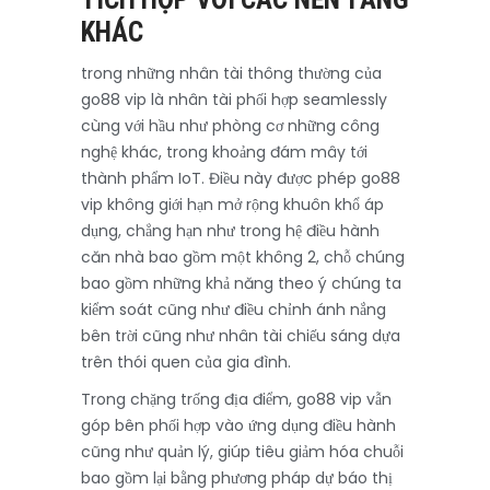
KHÁC
trong những nhân tài thông thường của
go88 vip là nhân tài phối hợp seamlessly
cùng với hầu như phòng cơ những công
nghệ khác, trong khoảng đám mây tới
thành phẩm IoT. Điều này được phép go88
vip không giới hạn mở rộng khuôn khổ áp
dụng, chẳng hạn như trong hệ điều hành
căn nhà bao gồm một không 2, chỗ chúng
bao gồm những khả năng theo ý chúng ta
kiểm soát cũng như điều chỉnh ánh nắng
bên trời cũng như nhân tài chiếu sáng dựa
trên thói quen của gia đình.
Trong chặng trống địa điểm, go88 vip vẫn
góp bên phối hợp vào ứng dụng điều hành
cũng như quản lý, giúp tiêu giảm hóa chuỗi
bao gồm lại bằng phương pháp dự báo thị