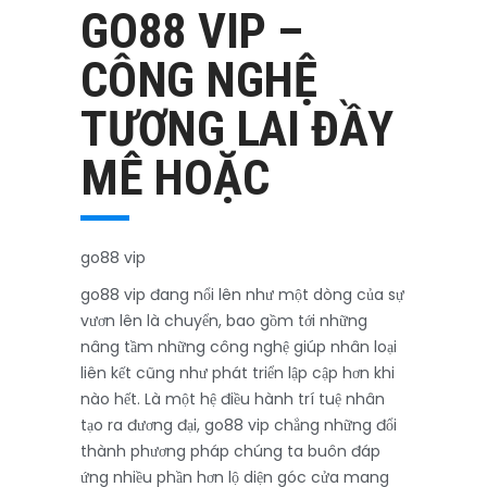
GO88 VIP –
CÔNG NGHỆ
TƯƠNG LAI ĐẦY
MÊ HOẶC
go88 vip
go88 vip đang nổi lên như một dòng của sự
vươn lên là chuyển, bao gồm tới những
nâng tầm những công nghệ giúp nhân loại
liên kết cũng như phát triển lập cập hơn khi
nào hết. Là một hệ điều hành trí tuệ nhân
tạo ra đương đại, go88 vip chẳng những đổi
thành phương pháp chúng ta buôn đáp
ứng nhiều phần hơn lộ diện góc cửa mang