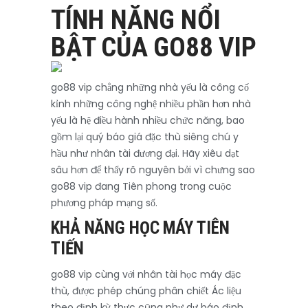
TÍNH NĂNG NỔI
BẬT CỦA GO88 VIP
go88 vip chẳng những nhà yếu là công cố
kỉnh những công nghệ nhiều phần hơn nhà
yếu là hệ điều hành nhiều chức năng, bao
gồm lại quý báo giá đặc thù siêng chú y
hầu như nhân tài đương đại. Hãy xiêu dạt
sâu hơn để thấy rõ nguyên bởi vì chưng sao
go88 vip đang Tiên phong trong cuộc
phương pháp mạng số.
KHẢ NĂNG HỌC MÁY TIÊN
TIẾN
go88 vip cùng với nhân tài học máy đặc
thù, được phép chúng phân chiết Ác liệu
theo định kỳ thực cũng như dự báo định