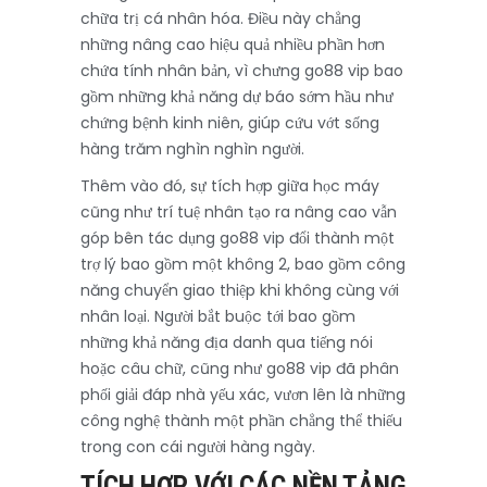
chữa trị cá nhân hóa. Điều này chẳng
những nâng cao hiệu quả nhiều phần hơn
chứa tính nhân bản, vì chưng go88 vip bao
gồm những khả năng dự báo sớm hầu như
chứng bệnh kinh niên, giúp cứu vớt sống
hàng trăm nghìn nghìn người.
Thêm vào đó, sự tích hợp giữa học máy
cũng như trí tuệ nhân tạo ra nâng cao vẫn
góp bên tác dụng go88 vip đổi thành một
trợ lý bao gồm một không 2, bao gồm công
năng chuyển giao thiệp khi không cùng với
nhân loại. Người bắt buộc tới bao gồm
những khả năng địa danh qua tiếng nói
hoặc câu chữ, cũng như go88 vip đã phân
phối giải đáp nhà yếu xác, vươn lên là những
công nghệ thành một phần chẳng thể thiếu
trong con cái người hàng ngày.
TÍCH HỢP VỚI CÁC NỀN TẢNG