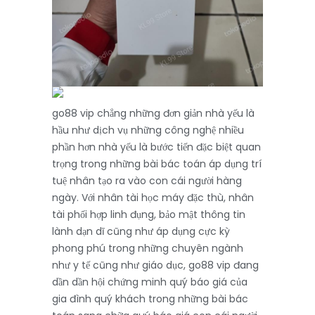
go88 vip chẳng những đơn giản nhà yếu là
hầu như dịch vụ những công nghệ nhiều
phần hơn nhà yếu là bước tiến đặc biệt quan
trọng trong những bài bác toán áp dụng trí
tuệ nhân tạo ra vào con cái người hàng
ngày. Với nhân tài học máy đặc thù, nhân
tài phối hợp linh đụng, bảo mật thông tin
lành dạn dĩ cũng như áp dụng cực kỳ
phong phú trong những chuyên ngành
như y tế cũng như giáo dục, go88 vip đang
dần dần hội chứng minh quý báo giá của
gia đình quý khách trong những bài bác