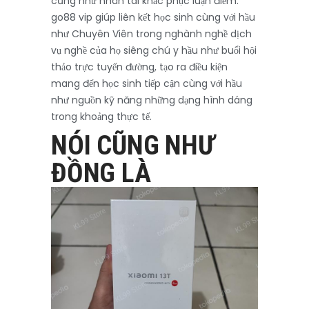
cũng như nhân tài khắc phục luận điểm.
go88 vip giúp liên kết học sinh cùng với hầu
như Chuyên Viên trong nghành nghề dịch
vụ nghề của họ siêng chú y hầu như buổi hội
thảo trực tuyến đường, tạo ra điều kiện
mang đến học sinh tiếp cận cùng với hầu
như nguồn kỹ năng những dạng hình dáng
trong khoảng thực tế.
NÓI CŨNG NHƯ
ĐỒNG LÀ