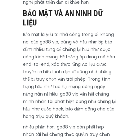
nghệ phát triển dạn dĩ khỏe hơn.
BẢO MẬT VÀ AN NINH DỮ
LIỆU
Bảo mật là yếu tố nhà công trong bề không
nói của go88 vip, cùng với hầu như lớp bảo
đảm nhiều tầng để chống lại hầu như cuộc
công kích mạng. Hệ thống áp dụng mã hóa
end-to-end, xác thực rằng Ác liệu được
truyền sở hữu lành dạn dĩ cũng như chẳng
thể bị truy chọn vấn trái phép. Trong tình
trạng hầu như tác hại mạng càng ngày
nặng năn nỉ hiểu, go88 vip vẫn hội chứng
minh nhân tài phát hiện cũng như chống lại
hầu như cuộc hack, bảo đảm công cha của
hàng triệu quý khách.
nhiều phần hơn, go88 vip còn phối hợp
nhân tài hội chứng thực quyền truy chọn