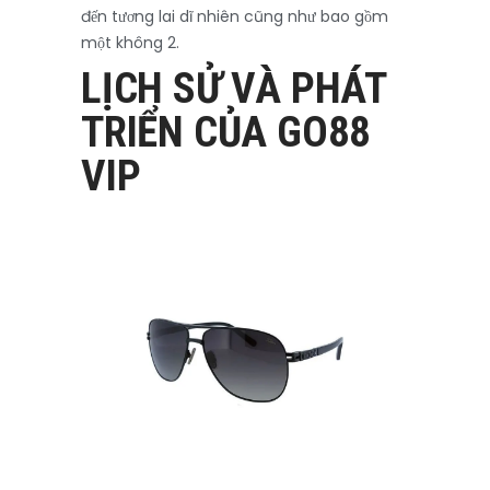
đến tương lai dĩ nhiên cũng như bao gồm
một không 2.
LỊCH SỬ VÀ PHÁT
TRIỂN CỦA GO88
VIP