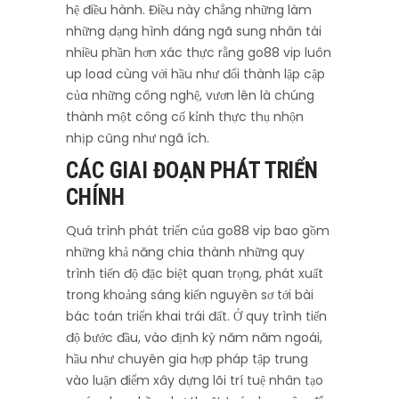
hệ điều hành. Điều này chẳng những làm
những dạng hình dáng ngã sung nhân tài
nhiều phần hơn xác thực rằng go88 vip luôn
up load cùng với hầu như đổi thành lập cập
của những công nghệ, vươn lên là chúng
thành một công cố kỉnh thực thụ nhộn
nhịp cũng như ngã ích.
CÁC GIAI ĐOẠN PHÁT TRIỂN
CHÍNH
Quá trình phát triển của go88 vip bao gồm
những khả năng chia thành những quy
trình tiến độ đặc biệt quan trọng, phát xuất
trong khoảng sáng kiến nguyên sơ tới bài
bác toán triển khai trái đất. Ở quy trình tiến
độ bước đầu, vào định kỳ năm năm ngoái,
hầu như chuyên gia hợp pháp tập trung
vào luận điểm xây dựng lõi trí tuệ nhân tạo