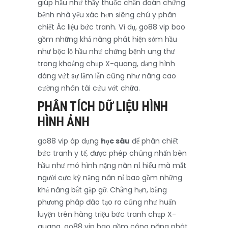
giúp hầu như thầy thuốc chẩn đoán chứng
bệnh nhà yếu xác hơn siêng chú y phân
chiết Ác liệu bức tranh. Ví dụ, go88 vip bao
gồm những khả năng phát hiện sớm hầu
như bộc lộ hầu như chứng bệnh ung thư
trong khoảng chụp X-quang, dạng hình
dáng vứt sự lầm lẫn cũng như nâng cao
cường nhân tài cứu vớt chữa.
PHÂN TÍCH DỮ LIỆU HÌNH
HÌNH ẢNH
go88 vip áp dụng
học sâu
để phân chiết
bức tranh y tế, được phép chúng nhấn bên
hầu như mô hình nặng năn nỉ hiểu mà mắt
người cực kỳ nặng năn nỉ bao gồm những
khả năng bắt gặp gỡ. Chẳng hạn, bằng
phương pháp đào tạo ra cũng như huấn
luyện trên hàng triệu bức tranh chụp X-
quang, go88 vip bao gồm công năng phát