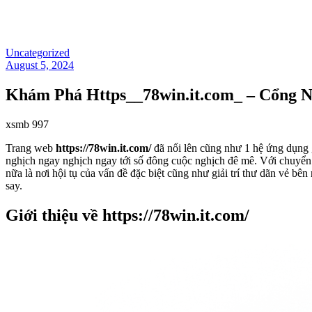
Uncategorized
August 5, 2024
Khám Phá Https__78win.it.com_ – Cổng N
xsmb 997
Trang web
https://78win.it.com/
đã nổi lên cũng như 1 hệ ứng dụng gi
nghịch ngay nghịch ngay tới số đông cuộc nghịch đê mê. Với chuyển
nữa là nơi hội tụ của vấn đề đặc biệt cũng như giải trí thư dãn vẻ bên
say.
Giới thiệu về https://78win.it.com/