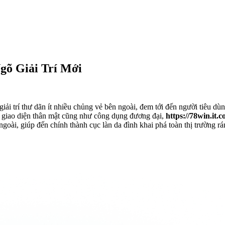
gõ Giải Trí Mới
ải trí thư dãn ít nhiều chủng vẻ bên ngoài, đem tới đến người tiêu dù
 giao diện thân mật cũng như công dụng đương đại,
https://78win.it.c
 ngoài, giúp đến chính thành cục làn da đình khai phá toàn thị trường rá