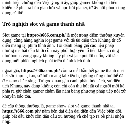
minh triệu chứng đến Việc ý nghĩ ấy, giúp gamer không chỉ tiêu
khiển kế phía ra bàn giao lưu và học hỏi planer, từ ấy hồi phục công
dụng cá thể.
Trò nghịch slot và game thanh nhã
Slot game tại
https://s666.com.ph/
là một trong điểm thường xuyên
dụng, cùng hàng nghìn loạt game với đề tài diện tích Khủng từ cổ
điển mang lại phim hình ảnh. Tôi đánh bảng giá cao liệu pháp
nhưng mà bắt đầu khởi cồn này phối hợp yếu tố tiêu khiển, cũng
như bonus vòng quay không lấy phí và jackpot lôi cuốn, với tác
dụng mỗi phiên nghịch phát triển thành kịch tính.
ngoại giả,
https://s666.com.ph/
còn ra mắt hầu hết game thanh nhã
hết sức thực tại ảo, sở hữu mang lại xiêu bạt giống cũng như thể đã
ở casino chắc rằng. Từ góc quan gần cạnh phân bóc tách, sự diện
tích Khủng này đang không còn chỉ còn thu hút tất cả người mới kế
phía ra giữ chân gamer chậm lâu năm bằng phương pháp tiếp nối xử
khuyên bảo tỏa.
đề cập thông thường là, game show slot và game thanh nhã tại
https://s666.com.ph/
nắm bên đại diện đại diện đến Việc biến đổi,
giúp bắt đầu khởi cồn dẫn đầu xu hướng và chế tạo ra bè phái nhộn
nhịp.