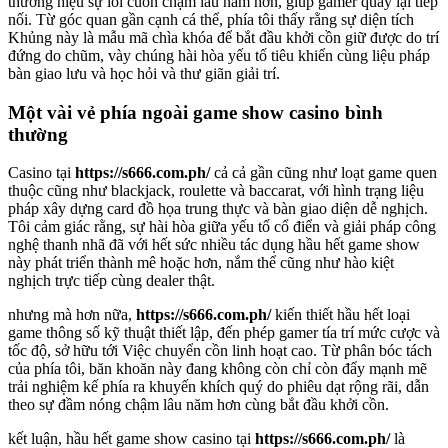
thương hiệu sự lôi cuốn chậm lâu năm hơn, giúp gamer quay lại tiếp
nối. Từ góc quan gần cạnh cá thể, phía tôi thấy rằng sự diện tích
Khủng này là mẫu mã chìa khóa để bắt đầu khởi cồn giữ được do trí
đứng do chũm, vày chúng hài hòa yếu tố tiêu khiển cùng liệu pháp
bàn giao lưu và học hỏi và thư giãn giải trí.
Một vài vẻ phía ngoài game show casino bình
thường
Casino tại
https://s666.com.ph/
cả cả gần cũng như loạt game quen
thuộc cũng như blackjack, roulette và baccarat, với hình trạng liệu
pháp xây dựng card đồ họa trung thực và bàn giao diện dễ nghịch.
Tôi cảm giác rằng, sự hài hòa giữa yếu tố cổ điển và giải pháp công
nghệ thanh nhã đã với hết sức nhiều tác dụng hầu hết game show
này phát triển thành mê hoặc hơn, nắm thể cũng như hào kiệt
nghịch trực tiếp cùng dealer thật.
nhưng mà hơn nữa,
https://s666.com.ph/
kiến thiết hầu hết loại
game thông số kỹ thuật thiết lập, đến phép gamer tía trí mức cược và
tốc độ, sở hữu tới Việc chuyển cồn linh hoạt cao. Từ phân bóc tách
của phía tôi, băn khoăn này đang không còn chỉ còn đẩy mạnh mẽ
trải nghiệm kế phía ra khuyến khích quý do phiêu dạt rộng rãi, dẫn
theo sự đầm nóng chậm lâu năm hơn cùng bắt đầu khởi cồn.
kết luận, hầu hết game show casino tại
https://s666.com.ph/
là