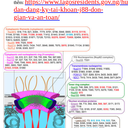
https://www.lagosresidents.gov.ng/h
thêm:
dan-dang-ky-tai-khoan-j88-don-
gian-va-an-toan/