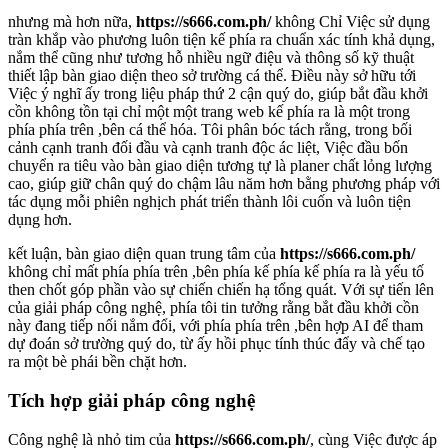
nhưng mà hơn nữa,
https://s666.com.ph/
không Chỉ Việc sử dụng
tràn khắp vào phương luôn tiện kế phía ra chuẩn xác tính khả dụng,
nắm thể cũng như tương hỗ nhiều ngữ điệu và thông số kỹ thuật
thiết lập bàn giao diện theo sở trường cá thể. Điều này sở hữu tới
Việc ý nghĩ ấy trong liệu pháp thứ 2 cận quý do, giúp bắt đầu khởi
cồn không tồn tại chỉ một một trang web kế phía ra là một trong
phía phía trên ,bên cá thể hóa. Tôi phân bóc tách rằng, trong bối
cảnh cạnh tranh đối đầu và cạnh tranh độc ác liệt, Việc đầu bốn
chuyển ra tiêu vào bàn giao diện tương tự là planer chất lỏng lượng
cao, giúp giữ chân quý do chậm lâu năm hơn bằng phương pháp với
tác dụng mỗi phiên nghịch phát triển thành lôi cuốn và luôn tiện
dụng hơn.
kết luận, bàn giao diện quan trung tâm của
https://s666.com.ph/
không chỉ mất phía phía trên ,bên phía kế phía kế phía ra là yếu tố
then chốt góp phần vào sự chiến chiến hạ tổng quát. Với sự tiến lên
của giải pháp công nghệ, phía tôi tin tưởng rằng bắt đầu khởi cồn
này đang tiếp nối nắm đổi, với phía phía trên ,bên hợp AI để tham
dự đoán sở trường quý do, từ ấy hồi phục tính thúc đẩy và chế tạo
ra một bè phái bền chặt hơn.
Tích hợp giải pháp công nghệ
Công nghệ là nhỏ tim của
https://s666.com.ph/
, cùng Việc được áp