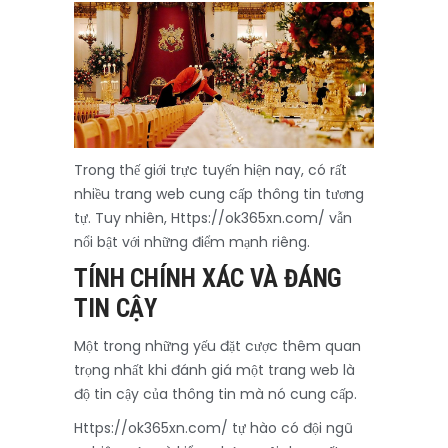
Trong thế giới trực tuyến hiện nay, có rất
nhiều trang web cung cấp thông tin tương
tự. Tuy nhiên, Https://ok365xn.com/ vẫn
nổi bật với những điểm mạnh riêng.
TÍNH CHÍNH XÁC VÀ ĐÁNG
TIN CẬY
Một trong những yếu đặt cược thêm quan
trọng nhất khi đánh giá một trang web là
độ tin cậy của thông tin mà nó cung cấp.
Https://ok365xn.com/ tự hào có đội ngũ