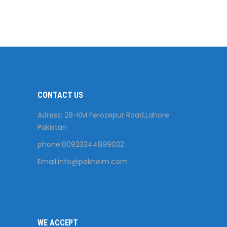
CONTACT US
Adress: 28-KM Ferozepur Road,Lahore
Pakistan
phone:00923344899032
Email:
info@pakheim.com
WE ACCEPT