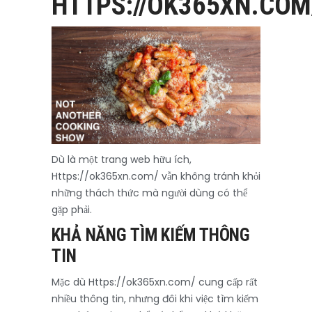
HTTPS://OK365XN.COM
Dù là một trang web hữu ích,
Https://ok365xn.com/ vẫn không tránh khỏi
những thách thức mà người dùng có thể
gặp phải.
KHẢ NĂNG TÌM KIẾM THÔNG
TIN
Mặc dù Https://ok365xn.com/ cung cấp rất
nhiều thông tin, nhưng đôi khi việc tìm kiếm