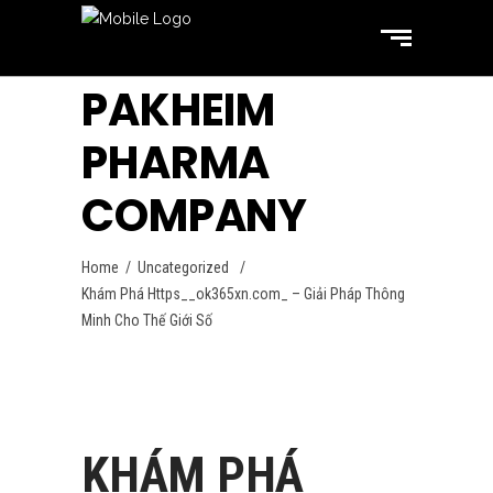
PAKHEIM
PHARMA
COMPANY
Home
/
Uncategorized
/
Khám Phá Https__ok365xn.com_ – Giải Pháp Thông
Minh Cho Thế Giới Số
Uncategorized
July 13, 2024
KHÁM PHÁ