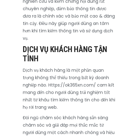
nghiên cứu và kiểm chứng nội dung rất
chuyên nghiệp, đảm bảo thông tin được
đưa ra là chính xác và bảo mật cao & đáng
tin cậy. Điều này giúp người dùng an tâm
hơn khi tìm kiếm thông tin và sử dụng dịch
vụ.
DỊCH VỤ KHÁCH HÀNG TẬN
TÌNH
Dịch vụ khách hàng là một phần quan
trọng không thể thiếu trong bất kỳ doanh
nghiệp nào. Https://ok365xn.com/ cam kết
mang đến cho người dùng trải nghiệm tốt
nhất từ khâu tìm kiếm thông tin cho đến khi
họ rời trang web.
Đội ngũ chăm sóc khách hàng sẵn sàng
chăm sóc và giải đáp mọi thắc mắc từ
người dùng một cách nhanh chóng và hiệu