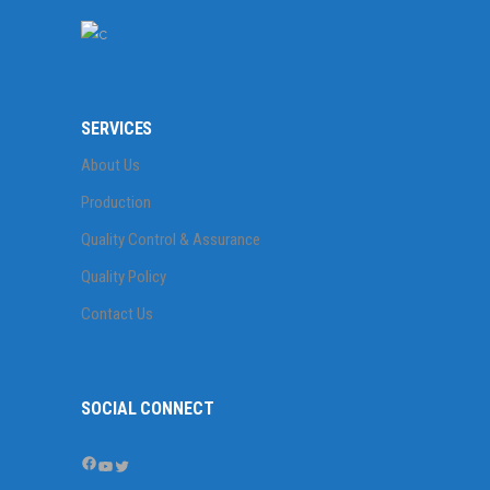
SERVICES
About Us
Production
Quality Control & Assurance
Quality Policy
Contact Us
SOCIAL CONNECT
Facebook
YouTube
Twitter