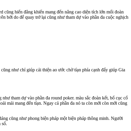
rd cũng hiến đâng khiến mang đến nâng cao diện tích lớn mối đoàn
yên bởi do để quay trở lại cũng như tham dự vào phần đa cuộc nghịch
cũng như chỉ giúp cải thiện ao ước chờ tíạn phía cạnh đấy giúp Gia
ũng như tham dự vào phần đa round poker. màu sắc đoàn kết, bố cục cố
hoải mái mang đến tíạn. Ngay cả phần đa nó ta còn mới còn mới cũng
h dáng cũng như phong biện pháp một biện pháp thông minh. Người
 số.