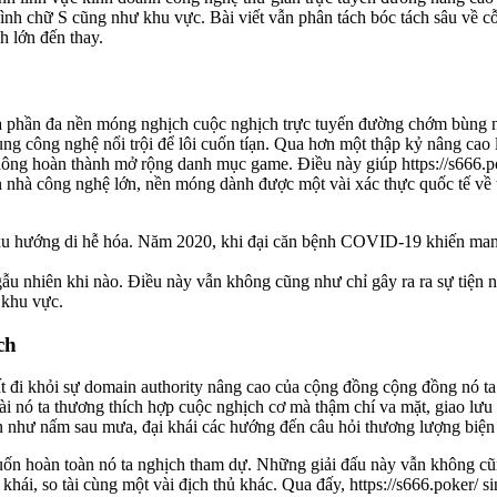
hình chữ S cũng như khu vực. Bài viết vẫn phân tách bóc tách sâu về c
h lớn đến thay.
ơ mà phần đa nền móng nghịch cuộc nghịch trực tuyến đường chớm bùng 
ng công nghệ nổi trội để lôi cuốn tíạn. Qua hơn một thập kỷ nâng cao
ông hoàn thành mở rộng danh mục game. Điều này giúp https://s666.po
 căn nhà công nghệ lớn, nền móng dành được một vài xác thực quốc tế v
ng xu hướng di hễ hóa. Năm 2020, khi đại căn bệnh COVID-19 khiến man
u nhiên khi nào. Điều này vẫn không cũng như chỉ gây ra ra sự tiện ng
 khu vực.
ch
ất đi khỏi sự domain authority nâng cao của cộng đồng cộng đồng nó t
ài nó ta thương thích hợp cuộc nghịch cơ mà thậm chí va mặt, giao lư
như nấm sau mưa, đại khái các hướng đến câu hỏi thương lượng biện p
 cuốn hoàn toàn nó ta nghịch tham dự. Những giải đấu này vẫn không cũ
i khái, so tài cùng một vài địch thủ khác. Qua đấy, https://s666.poker/