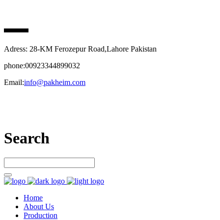
PAK HEIM PHARMA
Adress: 28-KM Ferozepur Road,Lahore Pakistan
phone:00923344899032
Email:
info@pakheim.com
Let’s connect
Search
Home
About Us
Production