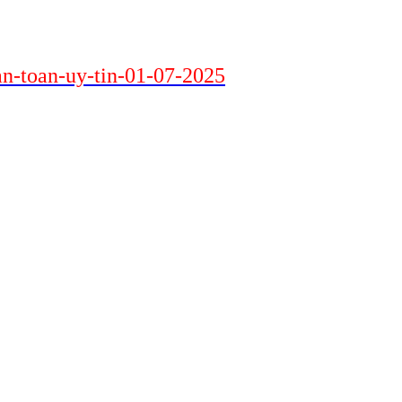
n-toan-uy-tin-01-07-2025