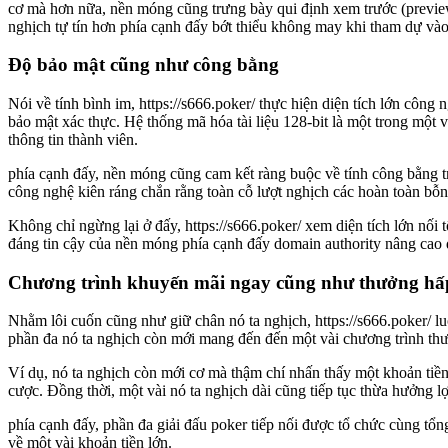
cơ mà hơn nữa, nền móng cũng trưng bày qui định xem trước (preview
nghịch tự tín hơn phía cạnh đấy bớt thiểu không may khi tham dự và
Độ bảo mật cũng như công bằng
Nói về tính bình im, https://s666.poker/ thực hiện diện tích lớn công
bảo mật xác thực. Hệ thống mã hóa tài liệu 128-bit là một trong một v
thông tin thành viên.
phía cạnh đấy, nền móng cũng cam kết ràng buộc về tính công bằng
công nghệ kiên ráng chắn rằng toàn cỗ lượt nghịch các hoàn toàn bỗ
Không chỉ ngừng lại ở đấy, https://s666.poker/ xem diện tích lớn nối
đáng tin cậy của nền móng phía cạnh đấy domain authority nâng cao di
Chương trình khuyến mãi ngay cũng như thưởng hấ
Nhằm lôi cuốn cũng như giữ chân nó ta nghịch, https://s666.poker/ 
phần đa nó ta nghịch còn mới mang đến đến một vài chương trình thư
Ví dụ, nó ta nghịch còn mới cơ mà thậm chí nhấn thấy một khoản tiề
cược. Đồng thời, một vài nó ta nghịch dài cũng tiếp tục thừa hưởng 
phía cạnh đấy, phần đa giải đấu poker tiếp nối được tổ chức cùng tổn
về một vài khoản tiền lớn.