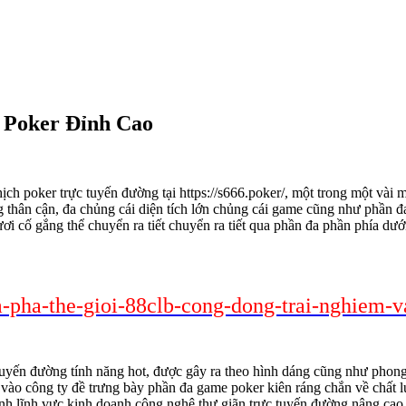
 Poker Đỉnh Cao
hịch poker trực tuyến đường tại https://s666.poker/, một trong một vài
 thân cận, đa chủng cái diện tích lớn chủng cái game cũng như phần đa
ươi cố gắng thể chuyển ra tiết chuyển ra tiết qua phần đa phần phía dư
m-pha-the-gioi-88clb-cong-dong-trai-nghiem-v
c tuyến đường tính năng hot, được gây ra theo hình dáng cũng như ph
vào công ty đề trưng bày phần đa game poker kiên ráng chắn về chất lư
h lĩnh vực kinh doanh công nghệ thư giãn trực tuyến đường nâng cao lê