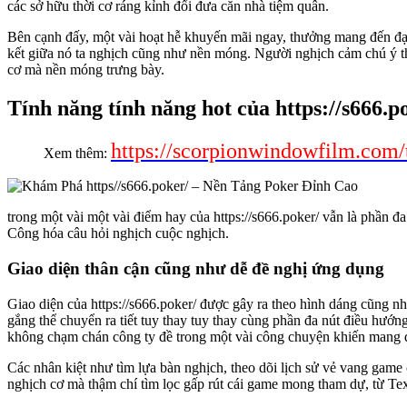
các sở hữu thời cơ ráng kỉnh đổi đưa căn nhà tiệm quân.
Bên cạnh đấy, một vài hoạt hễ khuyến mãi ngay, thưởng mang đến đại
kết giữa nó ta nghịch cũng như nền móng. Người nghịch cảm chú ý th
cơ mà nền móng trưng bày.
Tính năng tính năng hot của https://s666.p
https://scorpionwindowfilm.com
Xem thêm:
trong một vài một vài điểm hay của https://s666.poker/ vẫn là phần đ
Công hóa câu hỏi nghịch cuộc nghịch.
Giao diện thân cận cũng như dễ đề nghị ứng dụng
Giao diện của https://s666.poker/ được gây ra theo hình dáng cũng n
gắng thể chuyển ra tiết tuy thay tuy thay cùng phần đa nút điều hướ
không chạm chán công ty đề trong một vài công chuyện khiến mang đ
Các nhân kiệt như tìm lựa bàn nghịch, theo dõi lịch sử vẻ vang ga
nghịch cơ mà thậm chí tìm lọc gấp rút cái game mong tham dự, từ Tex