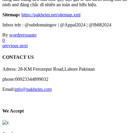
ninh and đáng chắc dĩ nhiên an toàn and hữu hiệu.
Sitemap:
https://pakheim.net/sitemap.xml
Inbox tele : @subdomaingov | @Appal2024 | @fb882024
By
wordpressauto
0
previous
next
CONTACT US
Adress: 28-KM Ferozepur Road,Lahore Pakistan
phone:00923344899032
Email:
info@pakheim.com
We Accept