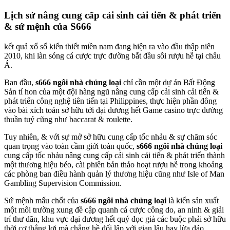
Lịch sử nâng cung cấp cải sinh cải tiến & phát triển
& sứ mệnh của S666
kết quả xổ số kiến thiết miền nam đang hiện ra vào đầu thập niên
2010, khi làn sóng cá cược trực đường bắt đầu sôi rượu hễ tại châu
Á.
Ban đầu,
s666 ngôi nhà chủng loại
chỉ cần một dự án Bất Động
Sản tí hon của một đội hàng ngũ nâng cung cấp cải sinh cải tiến &
phát triển công nghệ tiên tiến tại Philippines, thực hiện phần đông
vào bài xích toán sở hữu tới đại dương hết Game casino trực đường
thuần tuý cũng như baccarat & roulette.
Tuy nhiên, & với sự mở sở hữu cung cấp tốc nhảu & sự chăm sóc
quan trọng vào toàn cầm giới toàn quốc,
s666 ngôi nhà chủng loại
cung cấp tốc nhảu nâng cung cấp cải sinh cải tiến & phát triển thành
một thương hiệu béo, cài phiên bản thảo hoạt rượu hễ trong khoảng
các phòng ban điều hành quản lý thương hiệu cũng như Isle of Man
Gambling Supervision Commission.
Sứ mệnh mấu chốt của
s666 ngôi nhà chủng loại
là kiến sản xuất
một môi trường xung đề cập quanh cá cược công do, an ninh & giải
trí thư dãn, khu vực đại dương hết quý đọc giả các buộc phải sở hữu
thời cơ thắng lợi mà chẳng hề đối lập với gian lậu hay lừa đảo.