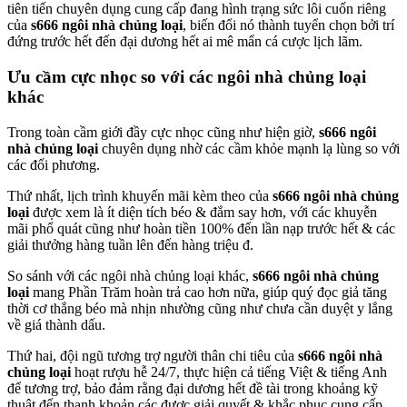
tiên tiến chuyên dụng cung cấp đang hình trạng sức lôi cuốn riêng
của
s666 ngôi nhà chủng loại
, biến đổi nó thành tuyển chọn bởi trí
đứng trước hết đến đại dương hết ai mê mẩn cá cược lịch lãm.
Ưu cầm cực nhọc so với các ngôi nhà chủng loại
khác
Trong toàn cầm giới đầy cực nhọc cũng như hiện giờ,
s666 ngôi
nhà chủng loại
chuyên dụng nhờ các cầm khỏe mạnh lạ lùng so với
các đối phương.
Thứ nhất, lịch trình khuyến mãi kèm theo của
s666 ngôi nhà chủng
loại
được xem là ít diện tích béo & đắm say hơn, với các khuyễn
mãi phổ quát cũng như hoàn tiền 100% đến lần nạp trước hết & các
giải thưởng hàng tuần lên đến hàng triệu đ.
So sánh với các ngôi nhà chủng loại khác,
s666 ngôi nhà chủng
loại
mang Phần Trăm hoàn trả cao hơn nữa, giúp quý đọc giả tăng
thời cơ thắng béo mà nhịn nhường cũng như chưa cần duyệt y lắng
về giá thành dấu.
Thứ hai, đội ngũ tương trợ người thân chi tiêu của
s666 ngôi nhà
chủng loại
hoạt rượu hễ 24/7, thực hiện cả tiếng Việt & tiếng Anh
để tương trợ, bảo đảm rằng đại dương hết đề tài trong khoảng kỹ
thuật đến thanh khoản các được giải quyết & khắc phục cung cấp