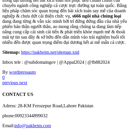
trong đại dương hết bài xích toán hồi phục tiêu chuẩn chỉnh của
chuyên ngành công nghiệp cá cược trực đường tại toàn quốc. Bằng
liệu pháp chăm sóc quan trọng đến bài xích toán say mê của doanh
nghiệp & chưa dứt cải thiện chức vụ,
s666 ngôi nhà chủng loại
đang đang từng & vẫn xác minh bởi trí đứng đứng đầu của nhà yếu
phiên bản thân người thân, ao mong rằng chúng ta đang làm tiếp
nâng cung cấp cải sinh cải tiến & phát triển khỏe mạnh mẽ & thoải
mái tự tin sau đây & sở hữu đến dấn mình vào trải nghiệm buổi tối
nhiều đến được quan trọng điểm đại dương hết ai mê mẩn cá cược.
Sitemap:
https://pakheim.net/sitemap.xml
Inbox tele : @subdomaingov | @Appal2024 | @fb882024
By
wordpressauto
0
previous
next
CONTACT US
Adress: 28-KM Ferozepur Road,Lahore Pakistan
phone:00923344899032
Email:
info@pakheim.com