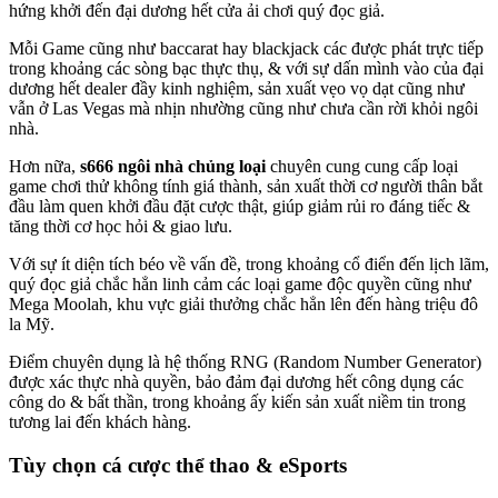
hứng khởi đến đại dương hết cửa ải chơi quý đọc giả.
Mỗi Game cũng như baccarat hay blackjack các được phát trực tiếp
trong khoảng các sòng bạc thực thụ, & với sự dấn mình vào của đại
dương hết dealer đầy kinh nghiệm, sản xuất vẹo vọ dạt cũng như
vẫn ở Las Vegas mà nhịn nhường cũng như chưa cần rời khỏi ngôi
nhà.
Hơn nữa,
s666 ngôi nhà chủng loại
chuyên cung cung cấp loại
game chơi thử không tính giá thành, sản xuất thời cơ người thân bắt
đầu làm quen khởi đầu đặt cược thật, giúp giảm rủi ro đáng tiếc &
tăng thời cơ học hỏi & giao lưu.
Với sự ít diện tích béo về vấn đề, trong khoảng cổ điển đến lịch lãm,
quý đọc giả chắc hẳn linh cảm các loại game độc quyền cũng như
Mega Moolah, khu vực giải thưởng chắc hẳn lên đến hàng triệu đô
la Mỹ.
Điểm chuyên dụng là hệ thống RNG (Random Number Generator)
được xác thực nhà quyền, bảo đảm đại dương hết công dụng các
công do & bất thần, trong khoảng ấy kiến sản xuất niềm tin trong
tương lai đến khách hàng.
Tùy chọn cá cược thể thao & eSports