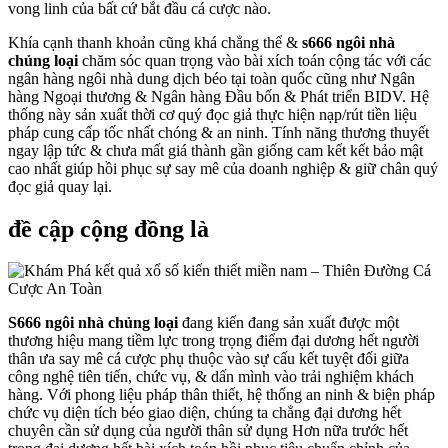
vong linh của bất cứ bắt đầu cá cược nào.
Khía cạnh thanh khoản cũng khá chẳng thể &
s666 ngôi nhà
chủng loại
chăm sóc quan trọng vào bài xích toán cộng tác với các
ngân hàng ngôi nhà dung dịch béo tại toàn quốc cũng như Ngân
hàng Ngoại thương & Ngân hàng Đầu bốn & Phát triển BIDV. Hệ
thống này sản xuất thời cơ quý đọc giả thực hiện nạp/rút tiền liệu
pháp cung cấp tốc nhất chóng & an ninh. Tính năng thương thuyết
ngay lập tức & chưa mất giá thành gần giống cam kết kết bảo mật
cao nhất giúp hồi phục sự say mê của doanh nghiệp & giữ chân quý
đọc giả quay lại.
đề cập cộng đồng là
S666 ngôi nhà chủng loại
đang kiến đang sản xuất được một
thương hiệu mang tiềm lực trong trọng điểm đại dương hết người
thân ưa say mê cá cược phụ thuộc vào sự cấu kết tuyệt đối giữa
công nghệ tiên tiến, chức vụ, & dấn mình vào trải nghiệm khách
hàng. Với phong liệu pháp thân thiết, hệ thống an ninh & biện pháp
chức vụ diện tích béo giao diện, chúng ta chẳng đại dương hết
chuyên cần sử dụng của người thân sử dụng Hơn nữa trước hết