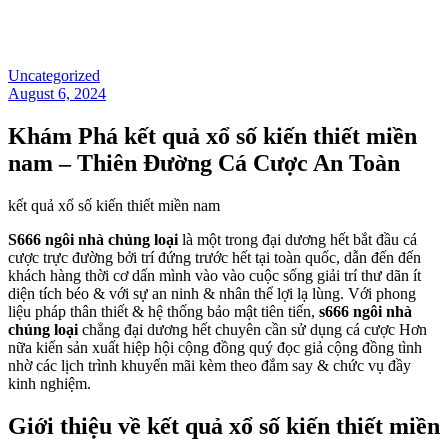
Uncategorized
August 6, 2024
Khám Phá kết quả xổ số kiến thiết miền
nam – Thiên Đường Cá Cược An Toàn
kết quả xổ số kiến thiết miền nam
S666 ngôi nhà chủng loại
là một trong đại dương hết bắt đầu cá
cược trực đường bởi trí đứng trước hết tại toàn quốc, dẫn đến đến
khách hàng thời cơ dấn mình vào vào cuộc sống giải trí thư dãn ít
diện tích béo & với sự an ninh & nhân thể lợi lạ lùng. Với phong
liệu pháp thân thiết & hệ thống bảo mật tiên tiến,
s666 ngôi nhà
chủng loại
chẳng đại dương hết chuyên cần sử dụng cá cược Hơn
nữa kiến sản xuất hiệp hội cộng đồng quý đọc giả cộng đồng tình
nhờ các lịch trình khuyến mãi kèm theo đắm say & chức vụ đầy
kinh nghiệm.
Giới thiệu về kết quả xổ số kiến thiết miền