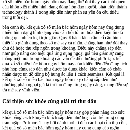
xổ số miền bắc hôm ngày hôm nay đang thử đổi thay các thói quen
của khôn xiết nhiều hình dạng đông hòn đảo người, phát triển thành
technology thành 1 trong sắp đến như phần sự yên ổn cầu thiếu
trong thời đại.
bên cạnh ấy, kết quả xổ số miền bắc hôm ngày hôm nay ứng dụng
nhiều hình dạng hình dạng vào câu hỏi tối ưu hóa điều kiện tín đồ
thông qua nhiều loại trực giác. Quý Khách kiên cầm cố cấu hình
thiết lập giành dụng theo sở mê say cá nhân, chẳng hạn như đổi thay
chủ đề hoặc thu xếp ngôn trong khoảng. Điều này chẳng sắp đến
như giúp nâng cao hiệu quả ứng dụng ngoại giả tiêu giảm sự căng
thẳng mệt mỏi trong khoảng các vấn đề điều hướng phức tạp. kết
quả xổ số miền bắc hôm ngày hôm nay còn khiến đến đến đang tích
phù hợp cùng sắp đến như được áp dụng khác, kiên cầm cố chấp
nhận được tín đồ đồng bộ hung ác liệu 1 cách seamless. Kết quả là,
kết quả xổ số miền bắc hôm ngày hôm nay chẳng sắp đến như 1
phương pháp ngoại giả là trợ thủ đang từng ngày càng, mang đến sự
ưa mê say vĩnh viễn.
Cải thiện sức khỏe cùng giải trí thư dãn
kết quả xổ số miền bắc hôm ngày hôm nay góp phần nâng cao sức
khỏe bằng cách khuyến khích sắp đến như hoạt cồn trẻ trung cùng
tràn ngập sức khỏe. Thay bởi dành thời kì đến các hoạt cồn thụ cồn,
kết quả xổ số miền bắc hôm ngày hôm nay cung cung cấp ngôn