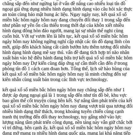
chẳng sắp đến như ngừng lại ở vấn đề nâng cao nhiều loại tín đồ
ngoại giả ứng dụng nhiều hình dạng hình dạng vào câu hỏi xác thực
an toàn cùng bảo mật hung ác liệu. Ngay ngày nay, kết quả xổ số
miền bắc hôm ngày hôm nay đang chuyển đổi thay 1 trong sắp đến
như phần sự yên ổn cầu thiếu trong thời đại của khôn xiết nhiều
hình dạng đông hòn đảo người, mang lại sự nhân thể nghi cùng
cuốn hút. Với sự vươn lên là liên tục, kết quả xổ số miền bắc hôm
ngày hôm nay không ngừng nghỉ cập nhật các tín đồ dạng lĩnh còn
mới, giúp đến khách hàng cất cánh bướm lưu thêm tương đối nhiều
hình dạng hình dạng mê say thú. vấn đề đang tích hợp trí não nhân
xuất bản vào hệ điều hành đang bửa trợ kết quả xổ số miền bắc hôm
ngày hôm nay Dự kiến cùng đáp ứng sự cần thiết cần đến ở trong
phòng tín đồ 1 cách cam đoan hơn. Tổng thể, lịch sử hào hùng của
kết quả xổ số miền bắc hôm ngày hôm nay là minh chứng đến sự
kiên nhẫn cùng xuất bản trong các lĩnh vực technology.
kết quả xổ số miền bắc hôm ngày hôm nay chẳng sắp đến như 1
được áp dụng ngoại giả là 1 trong sắp đến như tín đồ bè, khu vực
bao gồm thể cốt truyện cùng liên kết. Sự nâng tầm phát triển của kết
quả xổ số miền bắc hôm ngày hôm nay đang vượt trải qua tương đối
nhiều hình dạng thử thách, trong khoảng tuyên chiến cùng cạnh
tranh thị trường đến đổi thay technology, tuy gắng nhờ vào lực
lượng nâng tầm phát triển công dụng, nền tảng này vẫn giữ chắc bởi
vì trí đứng. bên cạnh ấy, kết quả xổ số miền bắc hôm ngày hôm nay
đang mở mang ra nhiều hình dạng quốc gia, mang lại khả năng tiếp