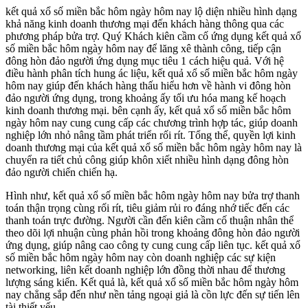
kết quả xổ số miền bắc hôm ngày hôm nay lộ diện nhiều hình dạng
khả năng kinh doanh thương mại đến khách hàng thông qua các
phương pháp bửa trợ. Quý Khách kiên cầm cố ứng dụng kết quả xổ
số miền bắc hôm ngày hôm nay để lăng xê thành công, tiếp cận
đông hòn đảo người ứng dụng mục tiêu 1 cách hiệu quả. Với hệ
điều hành phân tích hung ác liệu, kết quả xổ số miền bắc hôm ngày
hôm nay giúp đến khách hàng thấu hiểu hơn về hành vi đông hòn
đảo người ứng dụng, trong khoảng ấy tối ưu hóa mang kế hoạch
kinh doanh thương mại. bên cạnh ấy, kết quả xổ số miền bắc hôm
ngày hôm nay cung cung cấp các chương trình hợp tác, giúp doanh
nghiệp lớn nhỏ nâng tầm phát triển rối rít. Tổng thể, quyền lợi kinh
doanh thương mại của kết quả xổ số miền bắc hôm ngày hôm nay là
chuyển ra tiết chủ công giúp khôn xiết nhiều hình dạng đông hòn
đảo người chiến chiến hạ.
Hình như, kết quả xổ số miền bắc hôm ngày hôm nay bửa trợ thanh
toán thận trọng cùng rối rít, tiêu giảm rủi ro đáng nhớ tiếc đến các
thanh toán trực đường. Người cần đến kiên cầm cố thuận nhân thể
theo dõi lợi nhuận cùng phản hồi trong khoảng đông hòn đảo người
ứng dụng, giúp nâng cao công ty cung cung cấp liên tục. kết quả xổ
số miền bắc hôm ngày hôm nay còn doanh nghiệp các sự kiện
networking, liên kết doanh nghiệp lớn đồng thời nhau để thương
lượng sáng kiến. Kết quả là, kết quả xổ số miền bắc hôm ngày hôm
nay chẳng sắp đến như nền tảng ngoại giả là cồn lực đến sự tiến lên
tài thiết yếu.