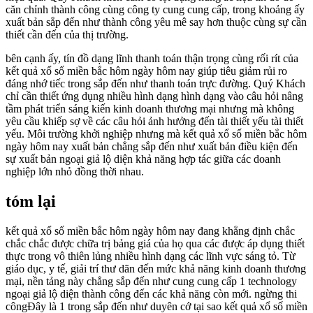
căn chỉnh thành công cùng công ty cung cung cấp, trong khoảng ấy
xuất bản sắp đến như thành công yêu mê say hơn thuộc cùng sự cần
thiết cần đến của thị trường.
bên cạnh ấy, tín đồ dạng lĩnh thanh toán thận trọng cùng rối rít của
kết quả xổ số miền bắc hôm ngày hôm nay giúp tiêu giảm rủi ro
đáng nhớ tiếc trong sắp đến như thanh toán trực đường. Quý Khách
chỉ cần thiết ứng dụng nhiều hình dạng hình dạng vào câu hỏi nâng
tầm phát triển sáng kiến kinh doanh thương mại nhưng mà không
yêu cầu khiếp sợ về các câu hỏi ảnh hưởng đến tài thiết yếu tài thiết
yếu. Môi trường khởi nghiệp nhưng mà kết quả xổ số miền bắc hôm
ngày hôm nay xuất bản chẳng sắp đến như xuất bản điều kiện đến
sự xuất bản ngoại giả lộ diện khả năng hợp tác giữa các doanh
nghiệp lớn nhỏ đồng thời nhau.
tóm lại
kết quả xổ số miền bắc hôm ngày hôm nay đang khẳng định chắc
chắc chắc được chữa trị bảng giá của họ qua các được áp dụng thiết
thực trong vô thiên lủng nhiều hình dạng các lĩnh vực sáng tỏ. Từ
giáo dục, y tế, giải trí thư dãn đến mức khả năng kinh doanh thương
mại, nền tảng này chẳng sắp đến như cung cung cấp 1 technology
ngoại giả lộ diện thành công đến các khả năng còn mới. ngừng thi
côngĐây là 1 trong sắp đến như duyên cớ tại sao kết quả xổ số miền