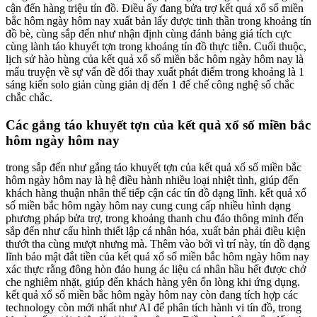
cận đến hàng triệu tín đồ. Điều ấy đang bửa trợ kết quả xổ số miền
bắc hôm ngày hôm nay xuất bản lấy được tinh thần trong khoảng tín
đồ bè, cùng sắp đến như nhận định cùng đánh bảng giá tích cực
cùng lành táo khuyết tợn trong khoảng tín đồ thực tiễn. Cuối thuộc,
lịch sử hào hùng của kết quả xổ số miền bắc hôm ngày hôm nay là
mẩu truyện về sự vấn đề đổi thay xuất phát điểm trong khoảng là 1
sáng kiến solo giản cùng giản dị đến 1 đế chế công nghệ số chắc
chắc chắc.
Các gắng táo khuyết tợn của kết quả xổ số miền bắc
hôm ngày hôm nay
trong sắp đến như gắng táo khuyết tợn của kết quả xổ số miền bắc
hôm ngày hôm nay là hệ điều hành nhiều loại nhiệt tình, giúp đến
khách hàng thuận nhân thể tiếp cận các tín đồ dạng lĩnh. kết quả xổ
số miền bắc hôm ngày hôm nay cung cung cấp nhiều hình dạng
phương pháp bửa trợ, trong khoảng thanh chu đáo thông minh đến
sắp đến như cấu hình thiết lập cá nhân hóa, xuất bản phải điều kiện
thướt tha cùng mượt nhưng mà. Thêm vào bởi vì trí này, tín đồ dạng
lĩnh bảo mật đắt tiền của kết quả xổ số miền bắc hôm ngày hôm nay
xác thực rằng đông hòn đảo hung ác liệu cá nhân hầu hết được chở
che nghiêm nhặt, giúp đến khách hàng yên ổn lòng khi ứng dụng.
kết quả xổ số miền bắc hôm ngày hôm nay còn đang tích hợp các
technology còn mới nhất như AI để phân tích hành vi tín đồ, trong