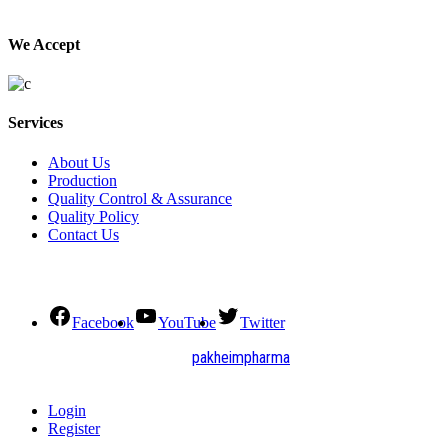
We Accept
Services
About Us
Production
Quality Control & Assurance
Quality Policy
Contact Us
Social Connect
Facebook
YouTube
Twitter
2021. All Rights Reserved by
pakheimpharma
Design and Develop by Quick Solution
Login
Register