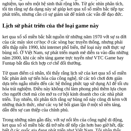
nghiệm, tạo nên một hệ sinh thái rộng lớn. Từ góc nhìn phân tích,
tôi tin rằng sự đa dạng này sẽ giúp ket qua xổ số miền bắc tiếp tục
phát triển, nhưng cần có sự giám sát để tránh các vấn đề đạo đức.
Lịch sử phát triển của thể loại game này
ket qua xổ số miền bắc bắt nguồn từ những năm 1970 với sự ra đời
của các máy slot cơ học ở các sòng bạc truyền thống, nhưng phải
đến thập niên 1990, khi internet phổ biến, thể loại này mới thực sự
bùng nổ. Ở Việt Nam, sự phát triển mạnh mẽ diễn ra vào đầu những
năm 2000, khi các nền tảng game trực tuyến như VTC Game hay
Funtap bắt đầu tích hợp cơ chế đổi thưởng.
Từ quan điểm cá nhân, tôi thấy rằng lịch sử của ket qua xổ số miền
bắc phản ánh sự tiến hóa của công nghệ, từ các trò chơi đơn giản
dựa trên ngẫu nhiên đến các hệ thống phức tạp sử dụng AI để tối ưu
hóa trải nghiệm. Điều này không chỉ làm phong phú thêm lựa chọn
cho người chơi mà còn mở ra cơ hội kinh doanh cho các nhà phát
triển. Tuy nhiên, tôi phân tích rằng sự bùng nổ này cũng đi kèm với
những thách thức, như các vụ bê bối gian lận ở một số nền tảng,
dẫn đến sự can thiệp của chính phủ.
Trong những năm gần đây, với sự nổi lên của công nghệ di động,
ket qua xổ số miền bắc đã trở nên dễ tiếp cận hơn bao giờ hết, đặc
biệt ở các quốc gia đang phát triển như Việt Nam. Tôi nhận thấy