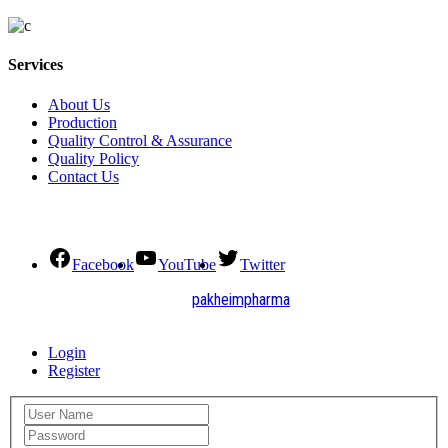
Services
About Us
Production
Quality Control & Assurance
Quality Policy
Contact Us
Social Connect
Facebook
YouTube
Twitter
2021. All Rights Reserved by
pakheimpharma
Design and Develop by Quick Solution
Login
Register