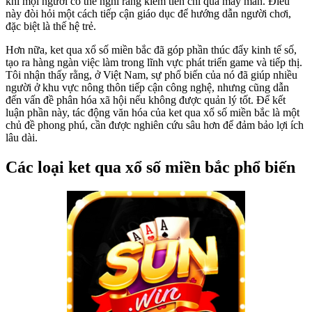
khi mọi người có thể nghĩ rằng kiếm tiền chỉ qua may mắn. Điều
này đòi hỏi một cách tiếp cận giáo dục để hướng dẫn người chơi,
đặc biệt là thế hệ trẻ.
Hơn nữa, ket qua xổ số miền bắc đã góp phần thúc đẩy kinh tế số,
tạo ra hàng ngàn việc làm trong lĩnh vực phát triển game và tiếp thị.
Tôi nhận thấy rằng, ở Việt Nam, sự phổ biến của nó đã giúp nhiều
người ở khu vực nông thôn tiếp cận công nghệ, nhưng cũng dẫn
đến vấn đề phân hóa xã hội nếu không được quản lý tốt. Để kết
luận phần này, tác động văn hóa của ket qua xổ số miền bắc là một
chủ đề phong phú, cần được nghiên cứu sâu hơn để đảm bảo lợi ích
lâu dài.
Các loại ket qua xổ số miền bắc phổ biến