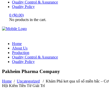
Quality Control & Assurance
Quality Policy
0
(
$
0.00
)
No products in the cart.
Home
About Us
Production
Quality Control & Assurance
Quality Policy
Pakheim Pharma Company
Home
/
Uncategorized
/
Khám Phá ket qua xổ số miền bắc – Cơ
Hội Kiếm Tiền Từ Giải Trí