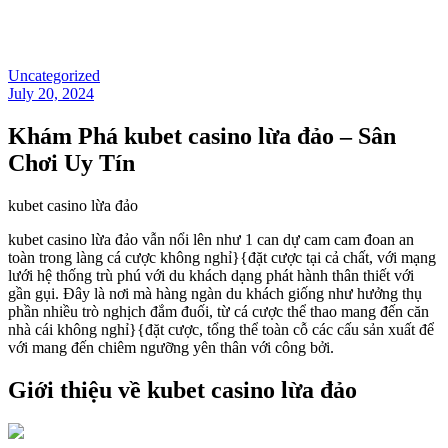
Uncategorized
July 20, 2024
Khám Phá kubet casino lừa đảo – Sân
Chơi Uy Tín
kubet casino lừa đảo
kubet casino lừa đảo vẫn nổi lên như 1 can dự cam cam đoan an
toàn trong làng cá cược không nghỉ}{đặt cược tại cả chất, với mạng
lưới hệ thống trù phú với du khách dạng phát hành thân thiết với
gần gụi. Đây là nơi mà hàng ngàn du khách giống như hưởng thụ
phần nhiều trò nghịch đắm đuối, từ cá cược thể thao mang đến căn
nhà cái không nghỉ}{đặt cược, tổng thể toàn cỗ các cấu sản xuất để
với mang đến chiêm ngưỡng yên thân với công bởi.
Giới thiệu về kubet casino lừa đảo