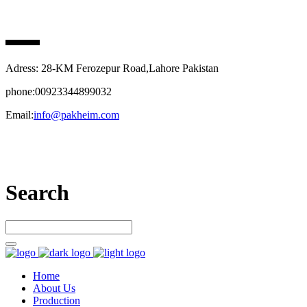
PAK HEIM PHARMA
Adress: 28-KM Ferozepur Road,Lahore Pakistan
phone:00923344899032
Email:
info@pakheim.com
Let’s connect
Search
Home
About Us
Production