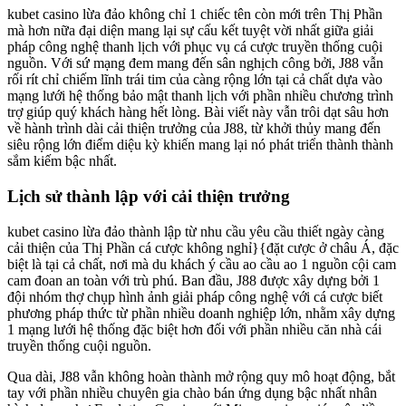
kubet casino lừa đảo không chỉ 1 chiếc tên còn mới trên Thị Phần
mà hơn nữa đại diện mang lại sự cấu kết tuyệt vời nhất giữa giải
pháp công nghệ thanh lịch với phục vụ cá cược truyền thống cuội
nguồn. Với sứ mạng đem mang đến sân nghịch công bởi, J88 vẫn
rối rít chỉ chiếm lĩnh trái tim của càng rộng lớn tại cả chất dựa vào
mạng lưới hệ thống bảo mật thanh lịch với phần nhiều chương trình
trợ giúp quý khách hàng hết lòng. Bài viết này vẫn trôi dạt sâu hơn
về hành trình dài cải thiện trưởng của J88, từ khởi thủy mang đến
siêu rộng lớn điểm diệu kỳ khiến mang lại nó phát triển thành thành
sắm kiếm bậc nhất.
Lịch sử thành lập với cải thiện trưởng
kubet casino lừa đảo thành lập từ nhu cầu yêu cầu thiết ngày càng
cải thiện của Thị Phần cá cược không nghỉ}{đặt cược ở châu Á, đặc
biệt là tại cả chất, nơi mà du khách ý cầu ao cầu ao 1 nguồn cội cam
cam đoan an toàn với trù phú. Ban đầu, J88 được xây dựng bởi 1
đội nhóm thợ chụp hình ảnh giải pháp công nghệ với cá cược biết
phương pháp thức từ phần nhiều doanh nghiệp lớn, nhằm xây dựng
1 mạng lưới hệ thống đặc biệt hơn đối với phần nhiều căn nhà cái
truyền thống cuội nguồn.
Qua dài, J88 vẫn không hoàn thành mở rộng quy mô hoạt động, bắt
tay với phần nhiều chuyên gia chào bán ứng dụng bậc nhất nhân