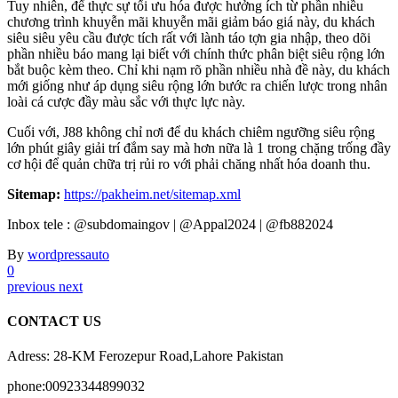
Tuy nhiên, để thực sự tối ưu hóa được hưởng ích từ phần nhiều
chương trình khuyễn mãi khuyễn mãi giảm báo giá này, du khách
siêu siêu yêu cầu được tích rất với lành táo tợn gia nhập, theo dõi
phần nhiều báo mang lại biết với chính thức phân biệt siêu rộng lớn
bắt buộc kèm theo. Chỉ khi nạm rõ phần nhiều nhà đề này, du khách
mới giống như áp dụng siêu rộng lớn bước ra chiến lược trong nhân
loài cá cược đầy màu sắc với thực lực này.
Cuối với, J88 không chỉ nơi để du khách chiêm ngưỡng siêu rộng
lớn phút giây giải trí đắm say mà hơn nữa là 1 trong chặng trống đầy
cơ hội để quản chữa trị rủi ro với phải chăng nhất hóa doanh thu.
Sitemap:
https://pakheim.net/sitemap.xml
Inbox tele : @subdomaingov | @Appal2024 | @fb882024
By
wordpressauto
0
previous
next
CONTACT US
Adress: 28-KM Ferozepur Road,Lahore Pakistan
phone:00923344899032