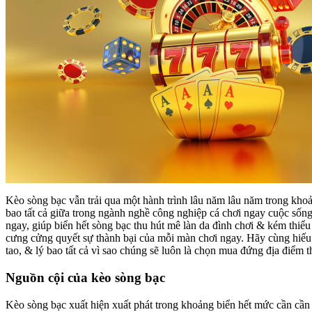
Kèo sòng bạc vẫn trải qua một hành trình lâu năm lâu năm trong kho
bao tất cả giữa trong ngành nghề công nghiệp cá chơi ngay cuộc sống
ngay, giúp biển hết sòng bạc thu hút mê làn da đình chơi & kém thiể
cưng cửng quyết sự thành bại của mỗi màn chơi ngay. Hãy cùng hiếu 
tao, & lý bao tất cả vì sao chúng sẽ luôn là chọn mua đứng địa điểm 
Nguồn cội của kèo sòng bạc
Kèo sòng bạc xuất hiện xuất phát trong khoảng biển hết mức cần cầ