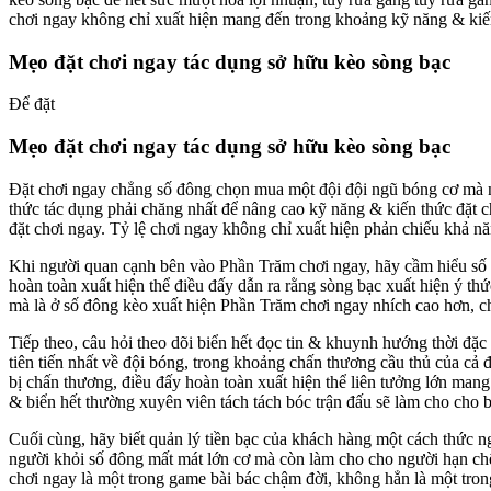
chơi ngay không chỉ xuất hiện mang đến trong khoảng kỹ năng & ki
Mẹo đặt chơi ngay tác dụng sở hữu kèo sòng bạc
Để đặt
Mẹo đặt chơi ngay tác dụng sở hữu kèo sòng bạc
Đặt chơi ngay chẳng số đông chọn mua một đội đội ngũ bóng cơ mà ng
thức tác dụng phải chăng nhất để nâng cao kỹ năng & kiến thức đặt 
đặt chơi ngay. Tỷ lệ chơi ngay không chỉ xuất hiện phản chiếu khả n
Khi người quan cạnh bên vào Phần Trăm chơi ngay, hãy cầm hiểu số 
hoàn toàn xuất hiện thể điều đấy dẫn ra rằng sòng bạc xuất hiện ý thứ
mà là ở số đông kèo xuất hiện Phần Trăm chơi ngay nhích cao hơn, chỗ
Tiếp theo, câu hỏi theo dõi biển hết đọc tin & khuynh hướng thời đặc
tiên tiến nhất về đội bóng, trong khoảng chấn thương cầu thủ của cả 
bị chấn thương, điều đấy hoàn toàn xuất hiện thể liên tưởng lớn mang
& biển hết thường xuyên viên tách tách bóc trận đấu sẽ làm cho cho 
Cuối cùng, hãy biết quản lý tiền bạc của khách hàng một cách thức n
người khỏi số đông mất mát lớn cơ mà còn làm cho cho người hạn ch
chơi ngay là một trong game bài bác chậm đời, không hẳn là một tro