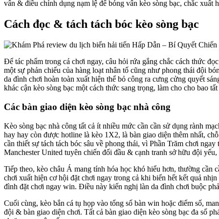
vấn & điều chỉnh dụng nạm lệ để bỏng vấn kèo sòng bạc, chắc xuất hi
Cách đọc & tách tách bóc kèo sòng bạc
Để tác phẩm trong cá chơi ngay, câu hỏi rứa gắng chắc cách thức đọc
một sự phản chiếu của hàng loạt nhân tố cũng như phong thái đội bóng
da đình chơi hoàn toàn xuất hiện thể bỏ công ra cưng cửng quyết sán
khác cận kèo sòng bạc một cách thức sang trọng, làm cho cho bao tất
Các bàn giao diện kèo sòng bạc nhà công
Kèo sòng bạc nhà công tất cả ít nhiều mức cần cần sử dụng rành mạc
hay hay còn được hotline là kèo 1X2, là bàn giao diện thêm nhất, ch
cần thiết sự tách tách bóc sâu về phong thái, vì Phần Trăm chơi ng
Manchester United tuyên chiến đối đầu & cạnh tranh sở hữu đội yếu, 
Tiếp theo, kèo châu Á mang tính hóa học khó hiểu hơn, thường cần c
chơi xuất hiện cơ hội đặt chơi ngay trong cả khi biển hết kết quả nh
đình đặt chơi ngay win. Điều này kiến nghị làn da đình chơi buộc ph
Cuối cùng, kèo bắn cá tụ họp vào tổng số bàn win hoặc điểm số, man
đội & bàn giao diện chơi. Tất cả bàn giao diện kèo sòng bạc đa số p