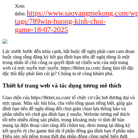
Xem
https://www.saovangmekong.com/wp
thêm:
tags/789win-huong-kinh-choi-
game-18-07-2025
Lúc trước bước đến khía cạnh, bắt buộc đề nghị phải cam cam đoan
buộc ràng rằng đăng ký kết gia đình bạn tiêu đề nghị dùng là một
trong nhân tố chủ công ra quyết định sự chiến win của một trang
web cá trực tuyến trực tuyến. https://8kbet.za.com/ đang làm tốt đặc
đặc thù đấy phải làm cái gi? Chúng ta sẽ cùng khám phá.
Thiết kế trang web và tác dụng tương mê thích
Giao diện của https://8kbet.za.com/ tổ chức cơ cấu hơi đương đại và
trực quan. Màu sắc hài hòa, cha viên tổng quan riêng biệt, giúp gia
đình bạn tiêu đề nghị dùng đối chọi giản chọn lựa thông báo và
phần nhiều trò chơi gia đình bạn ý muốn. Website tương mê thích
tốt trên nhiều dòng sản phẩm, trong khoảng máy vi tính để bàn
mang lại điện thoại cảm ráng đổi chũm tay, đem mang lại đăng ký
kết quyến rũ cho game thủ dù ở phần đông gia đình bạn ở phần nào.
Điều này nổi tiếng trong thời đại phần đông công nghệ hiện thời,