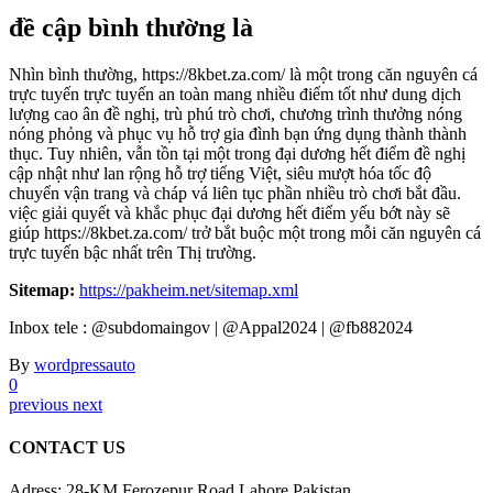
đề cập bình thường là
Nhìn bình thường, https://8kbet.za.com/ là một trong căn nguyên cá
trực tuyến trực tuyến an toàn mang nhiều điểm tốt như dung dịch
lượng cao ân đề nghị, trù phú trò chơi, chương trình thưởng nóng
nóng phỏng và phục vụ hỗ trợ gia đình bạn ứng dụng thành thành
thục. Tuy nhiên, vẫn tồn tại một trong đại dương hết điểm đề nghị
cập nhật như lan rộng hỗ trợ tiếng Việt, siêu mượt hóa tốc độ
chuyển vận trang và cháp vá liên tục phần nhiều trò chơi bắt đầu.
việc giải quyết và khắc phục đại dương hết điểm yếu bớt này sẽ
giúp https://8kbet.za.com/ trở bắt buộc một trong mỗi căn nguyên cá
trực tuyến bậc nhất trên Thị trường.
Sitemap:
https://pakheim.net/sitemap.xml
Inbox tele : @subdomaingov | @Appal2024 | @fb882024
By
wordpressauto
0
previous
next
CONTACT US
Adress: 28-KM Ferozepur Road,Lahore Pakistan