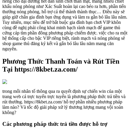
riêng cho đại dương hết dân sinh chơi thân mật, mang nhiều chiết
khấu nóng phỏng như Xác Suất hoàn lại cao béo ra hơn, phần tiến
thưởng nóng phỏng, hỗ trợ cá thể thành thành thục… Điều này sẽ
giúp giữ chân gia đình bạn ứng dụng và làm ra gắn bó lâu lâu năm.
Tuy nhiên, mục tiêu để trở bắt buộc gia đình bạn chơi VIP khôn
cùng đề nghị phải công khai minh bạch rành mạch để game thủ
cứng cáp tìm phần đông phương pháp chiếm được. việc cho ra một
hệ thống cấp cho bậc VIP riêng biệt, rành mạch và nóng phỏng sẽ
shop game thủ đăng ký kết và gắn bó lâu lâu năm mang căn
nguyên.
Phương Thức Thanh Toán và Rút Tiền
Tại https://8kbet.za.com/
trong mỗi nhân tố thông qua ra quyết định sự chiến win của một
trang web cá trực tuyến trực tuyến là phương pháp thức trả tiền và
rút thưởng. https://8kbet.za.com/ hỗ trợ phần nhiều phương pháp
làm nào? Và tốc độ giải pháp xử lý thương lượng mang vội xoàn
không?
Các phương pháp thức trả tiền được hỗ trợ