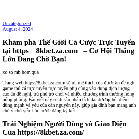
Uncategorized
August 4, 2024
Khám phá Thế Giới Cá Cược Trực Tuyến
tại https__8kbet.za.com_ – Cơ Hội Thắng
Lớn Đang Chờ Bạn!
xo so mb hom qua
Trang web https://8kbet.za.com/ sẽ ưa mê thích của được ân đề nghị
game thủ cá trực tuyến trực tuyến phụ cùng vào dung dịch lượng
cao ân đề nghị, trù phú trò chơi và nhiều chương trình thưởng nóng
nóng phỏng. Bài viết này sẽ đi sâu phân tích đại dương hết điểm
dũng mạnh và yếu của căn nguyên này, giúp gia đình bạn mang ánh
chú ý chủ yếu Lúc trước đăng ký kết.
Trải Nghiệm Người Dùng và Giao Diện
Của https://8kbet.za.com/