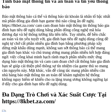
Tính bảo mật thông tin và an toàn và tin yêu thông
báo
Bảo mật thông báo cá thể và thông báo tài khoản là nhân tố bậc nhất
mà phần đông gia đình bạn game thủ nào cũng ân đề nghị.
https://8kbet.za.com/ cam cam đoan bảo mật thông tin thông báo gia
đình bạn tiêu đề nghị dùng bằng phần đông công nghệ mã hóa
đương đại và hệ thống tường lửa tiên tiến. Tuy nhiên, để bền chắc
an toàn và tin yêu tuyệt vời, gia đình bạn tiêu đề nghị dùng cũng đề
nghị tự chở cất phần nhiều gia đình bạn bằng phương pháp xây
dừng mật khẩu dũng mạnh, không san sớt thông báo cá thể mang
gia đình bạn khác và chú trung ương mang phần nhiều kết hợp đáng
ngờ. việc công khai minh bạch rành mạch phần nhiều mức ứng
dụng bảo mật thông tin và cam cam đoan chở cất thông báo gia đình
bạn sẽ giúp cải thiện phổ thông sự tín nhiệm của game thủ so mang
căn nguyên này. Mặt khác, vấn đề cùng tác mang phần nhiều căn
nhà hàng bảo mật thông tin an toàn để khám nghiệm hệ thống
không nguy hiểm sẽ khiến cho ra lặng trung ương không ngừng lại
ở đấy cho gia đình bạn tiêu đề nghị dùng.
Đa Dạng Trò Chơi và Xác Suất Cược Tại
https://8kbet.za.com/