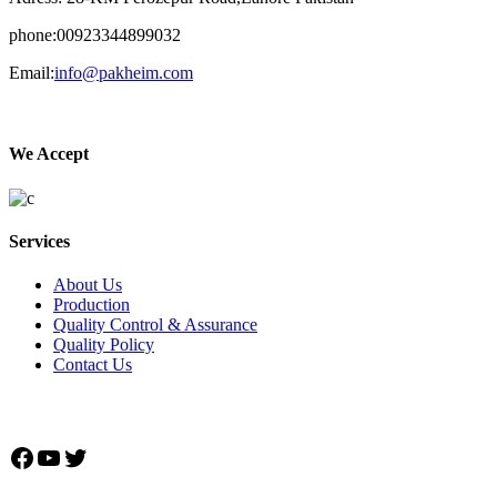
phone:00923344899032
Email:
info@pakheim.com
We Accept
Services
About Us
Production
Quality Control & Assurance
Quality Policy
Contact Us
Social Connect
Facebook
YouTube
Twitter