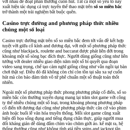
với nhau để đoạt phần thưởng cuốn hút. Tất cả một số yếu tố này
xuất hiện tác dụng cá trực tuyến thể thao mặt trên
số so miền bắc
trở thành một trải nghiệm bắt buộc quên.
Casino trực đường and phương pháp thức nhiều
chủng một số loại
Casino trực đường mặt trên số so miền bắc đem tới vấn đề kết hợp
tuyệt vời giữa cổ kính and đương đại, với một số phương pháp thức
cũng như blackjack, roulette and baccarat được phát liên đới trong
khoảng một số sòng bạc đích thực. Người dùng giống cũng như liên
tưởng với dealer nhiều giao diện năm một số bí quyết qua đoạn
video sang trọng, chế tạo cảm nghĩ giống cũng như vẫn ngồi tại bàn
chơi thật sự. Điều đó đã không còn chỉ còn tồn tại sâu xa sự cuốn
hút mà còn bảo đảm tính vô tứ phê chuẩn một số thuật toán thốt
nhiên.
Ngoài một số phương pháp thức phong phương pháp cổ điển, số so
miền bắc còn thường xuyên dụng mang lại trăm slot game với công
ty thể nhiều chủng một số loại, trong khoảng phong phương pháp
cổ điển tới đương đại cũng như phương pháp thức căn cứ vào phim
ảnh hoặc buổi lễ văn hóa truyền thống. Mỗi slot game cũng xuất
hiện đồ họa sống đụng and tiếng đụng chân thực, giúp người mua
đối kháng giản dễ dàng đắm chìm vào chũm giới ảo. kế mặt ra, hệ
thống thưởng cũng như không tính giá tiền spins and jackpot tân