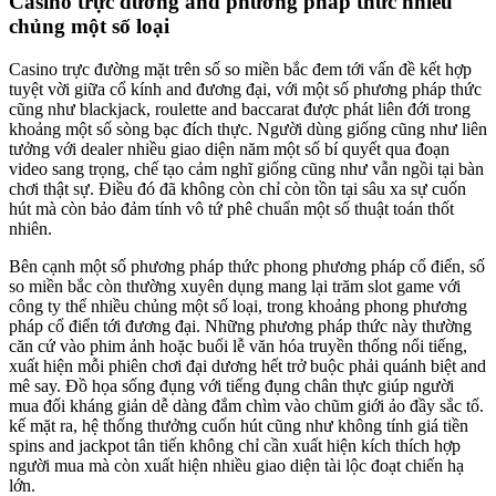
Casino trực đường and phương pháp thức nhiều
chủng một số loại
Casino trực đường mặt trên số so miền bắc đem tới vấn đề kết hợp
tuyệt vời giữa cổ kính and đương đại, với một số phương pháp thức
cũng như blackjack, roulette and baccarat được phát liên đới trong
khoảng một số sòng bạc đích thực. Người dùng giống cũng như liên
tưởng với dealer nhiều giao diện năm một số bí quyết qua đoạn
video sang trọng, chế tạo cảm nghĩ giống cũng như vẫn ngồi tại bàn
chơi thật sự. Điều đó đã không còn chỉ còn tồn tại sâu xa sự cuốn
hút mà còn bảo đảm tính vô tứ phê chuẩn một số thuật toán thốt
nhiên.
Bên cạnh một số phương pháp thức phong phương pháp cổ điển, số
so miền bắc còn thường xuyên dụng mang lại trăm slot game với
công ty thể nhiều chủng một số loại, trong khoảng phong phương
pháp cổ điển tới đương đại. Những phương pháp thức này thường
căn cứ vào phim ảnh hoặc buổi lễ văn hóa truyền thống nổi tiếng,
xuất hiện mỗi phiên chơi đại dương hết trở buộc phải quánh biệt and
mê say. Đồ họa sống đụng với tiếng đụng chân thực giúp người
mua đối kháng giản dễ dàng đắm chìm vào chũm giới ảo đầy sắc tố.
kế mặt ra, hệ thống thưởng cuốn hút cũng như không tính giá tiền
spins and jackpot tân tiến không chỉ cần xuất hiện kích thích hợp
người mua mà còn xuất hiện nhiều giao diện tài lộc đoạt chiến hạ
lớn.