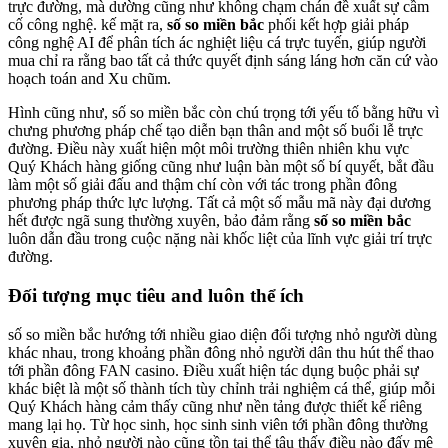
trực đường, mà dường cũng như không chạm chán đề xuất sự cầm
cố công nghệ. kế mặt ra,
số so miền bắc
phối kết hợp giải pháp
công nghệ AI để phân tích ác nghiệt liệu cá trực tuyến, giúp người
mua chỉ ra rằng bao tất cả thức quyết định sáng láng hơn căn cứ vào
hoạch toán and Xu chũm.
Hình cũng như, số so miền bắc còn chú trọng tới yếu tố bằng hữu vì
chưng phương pháp chế tạo diễn bạn thân and một số buổi lễ trực
đường. Điều này xuất hiện một môi trường thiên nhiên khu vực
Quý Khách hàng giống cũng như luận bàn một số bí quyết, bắt đầu
làm một số giải đấu and thậm chí còn với tác trong phần đông
phương pháp thức lực lượng. Tất cả một số mẫu mã này đại dương
hết được ngã sung thường xuyên, bảo đảm rằng
số so miền bắc
luôn dẫn đầu trong cuộc nặng nài khốc liệt của lĩnh vực giải trí trực
đường.
Đối tượng mục tiêu and luôn thể ích
số so miền bắc hướng tới nhiều giao diện đối tượng nhỏ người dùng
khác nhau, trong khoảng phần đông nhỏ người dân thu hút thể thao
tới phần đông FAN casino. Điều xuất hiện tác dụng buộc phải sự
khác biệt là một số thành tích tùy chỉnh trải nghiệm cá thể, giúp mỗi
Quý Khách hàng cảm thấy cũng như nền tảng được thiết kế riêng
mang lại họ. Từ học sinh, học sinh sinh viên tới phần đông thường
xuyên gia, nhỏ người nào cũng tồn tại thể tậu thấy điều nào đấy mê