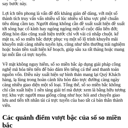
say bước này.
Lợi ích tiên phong là vấn đề đối kháng giản dễ dàng, với một số
thành tích truy vấn vấn nhiều số lúc nhiều số khu vực phê chuẩn
tiêu dùng cầm tay. Người dùng không cần đề xuất xuất hiện đề xuất
tới sòng bạc cổ kính hay ngóng ngóng một số cuộc đấu liên đới;
đông hòn đảo cũng xuất hiện trước chỉ với vài cú nhấp chuột. kế
mặt ra, số so miền bắc được phục vụ một số lộ trình khuyễn mãi
khuyễn mãi càng nhiều tuyển lựa, cũng như tiền thưởng trải nghiệm
hoặc hoàn tiền xuất hiện kế hoạch, giúp sâu xa rất thảng hoặc mang
lại mỗi lần cá trực tuyến.
Về mặt không nguy hiểm, số so miền bắc áp dụng giải pháp công
nghệ mã hóa tiên tiến để bảo đảm lên tiếng cá thể and thanh toán
nguồn vốn. Điều này xuất hiện sự bình thản mang lại Quý Khách
hàng, lạ lùng trong hoàn cảnh lừa hòn đảo trực đường càng ngày
càng nhiều giao diện một số loại. Tổng thể, số so miền bắc không
chỉ cần xuất hiện 1 nền tảng giải trí mà được xem là bằng hữu tương
trợ, khu vực người mua giống cũng như học hỏi and chuyển giao
lưu and tiến tới nhân tài cá trực tuyến của bao tất cả bản thân thành
viên.
Các quánh điểm vượt bậc của số so miền
bắc