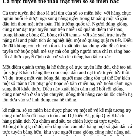
Cá trực tuyến thể thao mặt trên số so miền bắc
Cá trực tuyến thể thao là trái tim của số so miền bắc, với hàng chục
nghìn buổi lễ được ngã sung hàng ngày trong khoảng một số giải
đấu lớn thon mặt trên toàn Thị trường quốc tế. Người dùng giống
cũng như đặt trực tuyến mặt trên nhiều số quánh điểm thể thao,
trong khoảng bóng đá, bóng rổ tới tennis, với xác suất trực tuyến
nặng nài and phân tích ác nghiệt liệu một số quăng quật ra tiết. Điều
đó đã không còn chỉ còn tồn tại xuất hiện tác dụng vấn đề cá trực
tuyến trở buộc phải mê say mà còn giúp người mua chỉ ra rằng bao
tất cả thức quyết định căn cứ vào lên tiếng bao tất cả xác.
Một điểm quánh trưng là hệ thống cá trực tuyến liên đới, chế tạo tài
lộc Quý Khách hàng theo dõi cuộc đấu and đặt trực tuyến tức thời.
Ví dụ, trong một ván bóng đá, người mua cũng tồn tại thể Dự kiến
một số thành tích phạt góc hoặc số bàn chiến hạ, với hoàn cảnh ngã
sung thời khắc thực. Điều này xuất hiện cảm nghĩ bối rối giống
cũng như vẫn ở sân vận chuyển, đồng thời nâng cao tài lộc chiến hạ
lớn dựa vào sự linh đụng của hệ thống.
kế mặt ra, số so miền bắc được phục vụ một số vẻ kế mặt tương trợ
cũng như biểu đồ hoạch toán and Dự kiến AI, giúp Quý Khách
hàng phân tích Xu chũm and sâu xa chiến lược cá trực tuyến.
Không dừng lại ở đó, nền tảng còn căn nhà hàng một số giải đấu cá
trực tuyến bằng hữu, khu vực người mua giống cũng như nặng nài