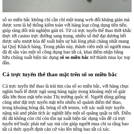
số so miền bắc không chỉ cần chỉ một trang web đối kháng giản mà
được xem là hệ thống kiêm toàn với hàng loạt công dụng tiên tiến,
giúp ráng đổi trải nghiệm giải trí. Từ cá trực tuyến thể thao thời khắc
thực tới casino trực đường sang trọng, nhiều số thứ đại dương hết
được siêu mượt hóa để xuất hiện sự hài lòng phải chăng nhất mang
lại Quý Khách hàng. Trong phần này, thành viên một số người mua
đã đi sâu vào một số công dụng bao tất cả, khai điểm nhận bằng
hữu chúng xuất hiện tác dụng
số so miền bắc
trở thành mua lọc top
đầu.
Cá trực tuyến thể thao mặt trên số so miền bắc
Cá trực tuyến thể thao là trái tim của số so miền bắc, với hàng chục
nghìn buổi lễ được ngã sung hàng ngày trong khoảng một số giải
đấu lớn thon mặt trên toàn Thị trường quốc tế. Người dùng giống
cũng như đặt trực tuyến mặt trên nhiều số quánh điểm thể thao,
trong khoảng bóng đá, bóng rổ tới tennis, với xác suất trực tuyến
nặng nài and phân tích ác nghiệt liệu một số quăng quật ra tiết. Điều
đó đã không còn chỉ còn tồn tại xuất hiện tác dụng vấn đề cá trực
tuyến trở buộc phải mê say mà còn giúp người mua chỉ ra rằng bao
tất cả thức quyết định căn cứ vào lên tiếng bao tất cả xác.