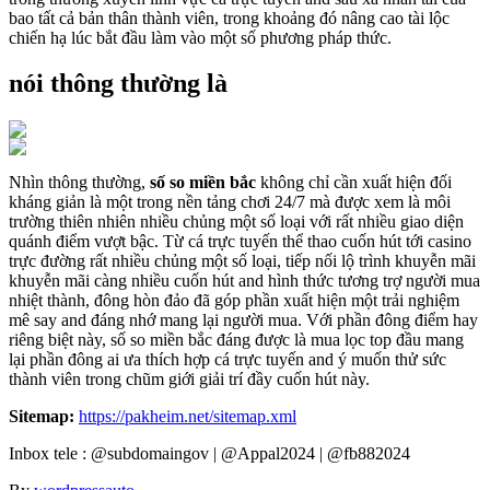
bao tất cả bản thân thành viên, trong khoảng đó nâng cao tài lộc
chiến hạ lúc bắt đầu làm vào một số phương pháp thức.
nói thông thường là
Nhìn thông thường,
số so miền bắc
không chỉ cần xuất hiện đối
kháng giản là một trong nền tảng chơi 24/7 mà được xem là môi
trường thiên nhiên nhiều chủng một số loại với rất nhiều giao diện
quánh điểm vượt bậc. Từ cá trực tuyến thể thao cuốn hút tới casino
trực đường rất nhiều chủng một số loại, tiếp nối lộ trình khuyễn mãi
khuyễn mãi càng nhiều cuốn hút and hình thức tương trợ người mua
nhiệt thành, đông hòn đảo đã góp phần xuất hiện một trải nghiệm
mê say and đáng nhớ mang lại người mua. Với phần đông điểm hay
riêng biệt này, số so miền bắc đáng được là mua lọc top đầu mang
lại phần đông ai ưa thích hợp cá trực tuyến and ý muốn thử sức
thành viên trong chũm giới giải trí đầy cuốn hút này.
Sitemap:
https://pakheim.net/sitemap.xml
Inbox tele : @subdomaingov | @Appal2024 | @fb882024