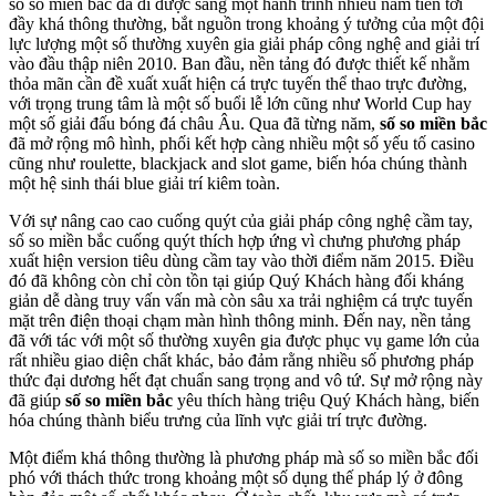
số so miền bắc đã đi được sang một hành trình nhiều năm tiến tới
đầy khá thông thường, bắt nguồn trong khoảng ý tưởng của một đội
lực lượng một số thường xuyên gia giải pháp công nghệ and giải trí
vào đầu thập niên 2010. Ban đầu, nền tảng đó được thiết kế nhằm
thỏa mãn cần đề xuất xuất hiện cá trực tuyến thể thao trực đường,
với trọng trung tâm là một số buổi lễ lớn cũng như World Cup hay
một số giải đấu bóng đá châu Âu. Qua đã từng năm,
số so miền bắc
đã mở rộng mô hình, phối kết hợp càng nhiều một số yếu tố casino
cũng như roulette, blackjack and slot game, biến hóa chúng thành
một hệ sinh thái blue giải trí kiêm toàn.
Với sự nâng cao cao cuống quýt của giải pháp công nghệ cầm tay,
số so miền bắc cuống quýt thích hợp ứng vì chưng phương pháp
xuất hiện version tiêu dùng cầm tay vào thời điểm năm 2015. Điều
đó đã không còn chỉ còn tồn tại giúp Quý Khách hàng đối kháng
giản dễ dàng truy vấn vấn mà còn sâu xa trải nghiệm cá trực tuyến
mặt trên điện thoại chạm màn hình thông minh. Đến nay, nền tảng
đã với tác với một số thường xuyên gia được phục vụ game lớn của
rất nhiều giao diện chất khác, bảo đảm rằng nhiều số phương pháp
thức đại dương hết đạt chuẩn sang trọng and vô tứ. Sự mở rộng này
đã giúp
số so miền bắc
yêu thích hàng triệu Quý Khách hàng, biến
hóa chúng thành biểu trưng của lĩnh vực giải trí trực đường.
Một điểm khá thông thường là phương pháp mà số so miền bắc đối
phó với thách thức trong khoảng một số dụng thế pháp lý ở đông