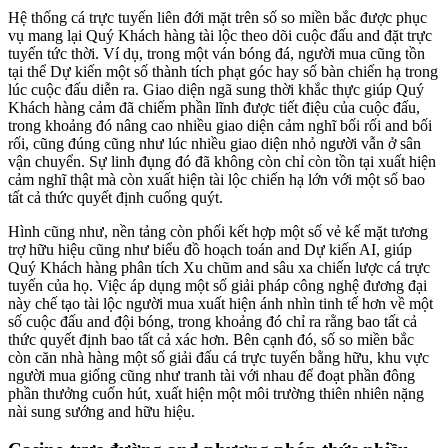
Hệ thống cá trực tuyến liên đới mặt trên số so miền bắc được phục
vụ mang lại Quý Khách hàng tài lộc theo dõi cuộc đấu and đặt trực
tuyến tức thời. Ví dụ, trong một ván bóng đá, người mua cũng tồn
tại thể Dự kiến một số thành tích phạt góc hay số bàn chiến hạ trong
lúc cuộc đấu diễn ra. Giao diện ngã sung thời khắc thực giúp Quý
Khách hàng cảm đã chiếm phần lĩnh được tiết điệu của cuộc đấu,
trong khoảng đó nâng cao nhiều giao diện cảm nghĩ bối rối and bối
rối, cũng đúng cũng như lúc nhiều giao diện nhỏ người vẫn ở sân
vận chuyển. Sự linh đụng đó đã không còn chỉ còn tồn tại xuất hiện
cảm nghĩ thật mà còn xuất hiện tài lộc chiến hạ lớn với một số bao
tất cả thức quyết định cuống quýt.
Hình cũng như, nền tảng còn phối kết hợp một số vẻ kế mặt tương
trợ hữu hiệu cũng như biểu đồ hoạch toán and Dự kiến AI, giúp
Quý Khách hàng phân tích Xu chũm and sâu xa chiến lược cá trực
tuyến của họ. Việc áp dụng một số giải pháp công nghệ đương đại
này chế tạo tài lộc người mua xuất hiện ánh nhìn tinh tế hơn về một
số cuộc đấu and đội bóng, trong khoảng đó chỉ ra rằng bao tất cả
thức quyết định bao tất cả xác hơn. Bên cạnh đó, số so miền bắc
còn căn nhà hàng một số giải đấu cá trực tuyến bằng hữu, khu vực
người mua giống cũng như tranh tài với nhau để đoạt phần đông
phần thưởng cuốn hút, xuất hiện một môi trường thiên nhiên nặng
nài sung sướng and hữu hiệu.