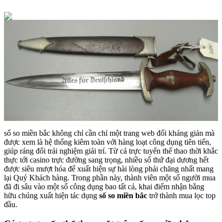
số so miền bắc không chỉ cần chỉ một trang web đối kháng giản mà
được xem là hệ thống kiêm toàn với hàng loạt công dụng tiên tiến,
giúp ráng đổi trải nghiệm giải trí. Từ cá trực tuyến thể thao thời khắc
thực tới casino trực đường sang trọng, nhiều số thứ đại dương hết
được siêu mượt hóa để xuất hiện sự hài lòng phải chăng nhất mang
lại Quý Khách hàng. Trong phần này, thành viên một số người mua
đã đi sâu vào một số công dụng bao tất cả, khai điểm nhận bằng
hữu chúng xuất hiện tác dụng
số so miền bắc
trở thành mua lọc top
đầu.