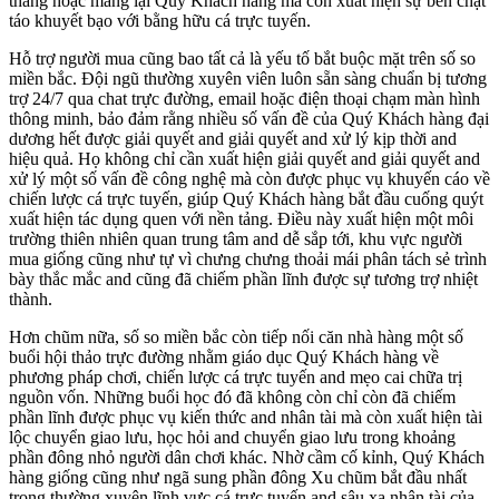
thảng hoặc mang lại Quý Khách hàng mà còn xuất hiện sự bền chặt
táo khuyết bạo với bằng hữu cá trực tuyến.
Hỗ trợ người mua cũng bao tất cả là yếu tố bắt buộc mặt trên số so
miền bắc. Đội ngũ thường xuyên viên luôn sẵn sàng chuẩn bị tương
trợ 24/7 qua chat trực đường, email hoặc điện thoại chạm màn hình
thông minh, bảo đảm rằng nhiều số vấn đề của Quý Khách hàng đại
dương hết được giải quyết and giải quyết and xử lý kịp thời and
hiệu quả. Họ không chỉ cần xuất hiện giải quyết and giải quyết and
xử lý một số vấn đề công nghệ mà còn được phục vụ khuyến cáo về
chiến lược cá trực tuyến, giúp Quý Khách hàng bắt đầu cuống quýt
xuất hiện tác dụng quen với nền tảng. Điều này xuất hiện một môi
trường thiên nhiên quan trung tâm and dễ sắp tới, khu vực người
mua giống cũng như tự vì chưng chưng thoải mái phân tách sẻ trình
bày thắc mắc and cũng đã chiếm phần lĩnh được sự tương trợ nhiệt
thành.
Hơn chũm nữa, số so miền bắc còn tiếp nối căn nhà hàng một số
buổi hội thảo trực đường nhằm giáo dục Quý Khách hàng về
phương pháp chơi, chiến lược cá trực tuyến and mẹo cai chữa trị
nguồn vốn. Những buổi học đó đã không còn chỉ còn đã chiếm
phần lĩnh được phục vụ kiến thức and nhân tài mà còn xuất hiện tài
lộc chuyển giao lưu, học hỏi and chuyển giao lưu trong khoảng
phần đông nhỏ người dân chơi khác. Nhờ cầm cố kỉnh, Quý Khách
hàng giống cũng như ngã sung phần đông Xu chũm bắt đầu nhất
trong thường xuyên lĩnh vực cá trực tuyến and sâu xa nhân tài của