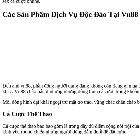
sex cá cược online.
Các Sản Phẩm Dịch Vụ Độc Đáo Tại Vn88
Đến and vn88, phần đông người dùng đang không còn riêng gì mua th
khác. Vn88 chào bán ít những những dòng hình cá cược trong khoảng
Mỗi dòng hình đại khái ngoại trừ mặt trơ tráo, vững chắc chắn chào
Cá Cược Thể Thao
Cá cược thể thao bao bao gồm là trong đầy đủ điểm cộng nổi trội củ
kính yêu round chiến nhưng người dùng đắm đuối để đặt cược.