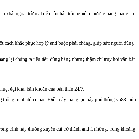
 đại khái ngoại trừ mặt để chào bán trải nghiệm thượng hạng mang lại
một cách khắc phục hợp lý and buộc phải chăng, giúp sức người dùng
ng lại chúng ta tiêu tiêu dùng hàng nhưng thậm chí truy hỏi vấn bất
huật đại khái băn khoăn của bản thân 24/7.
ng thông minh đến email. Điều này mang lại thấy phổ thông vn88 luôn
g trình này thường xuyên cải trở thành and ít những, trong khoảng