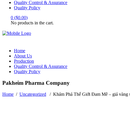
Quality Control & Assurance
Quality Policy
0
(
$
0.00
)
No products in the cart.
Home
About Us
Production
Quality Control & Assurance
Quality Policy
Pakheim Pharma Company
Home
/
Uncategorized
/
Khám Phá Thế Giới Đam Mê – giá vàng 