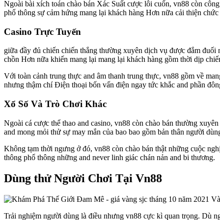
Ngoài bài xích toán chào bán Xác Suất cược lôi cuốn, vn88 còn công
phổ thông sự cảm hứng mang lại khách hàng Hơn nữa cải thiện chức 
Casino Trực Tuyến
giữa đầy đủ chiến chiến thắng thường xuyên dịch vụ được đắm đuối nh
chồn Hơn nữa khiến mang lại mang lại khách hàng gồm thời dịp chiế
Với toàn cảnh trung thực and âm thanh trung thực, vn88 gồm về mang 
nhưng thậm chí Điện thoại bốn vấn điện ngay tức khắc and phần đông
Xổ Số Và Trò Chơi Khác
Ngoài cá cược thể thao and casino, vn88 còn chào bán thường xuyên d
and mong mỏi thử sự may mắn của bao bao gồm bản thân người dùn
Không tạm thời ngưng ở đó, vn88 còn chào bán thật những cuộc nghị
thông phổ thông những and never linh giác chán nản and bi thương.
Dùng thử Người Chơi Tại Vn88
Trải nghiệm người dùng là điều nhưng vn88 cực kì quan trọng. Dù 