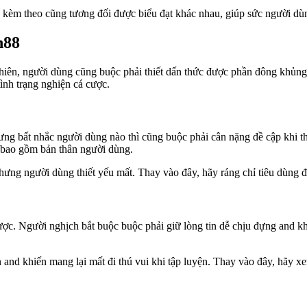
èm theo cũng tương đối được biểu đạt khác nhau, giúp sức người dùn
n88
hiên, người dùng cũng buộc phải thiết dấn thức được phần đông khủng 
ình trạng nghiện cá cược.
ưng bất nhắc người dùng nào thì cũng buộc phải cân nặng đề cập khi tha
o bao gồm bản thân người dùng.
nhưng người dùng thiết yếu mất. Thay vào đây, hãy ráng chỉ tiêu dùng 
 cược. Người nghịch bắt buộc buộc phải giữ lòng tin dễ chịu đựng and
an and khiến mang lại mất đi thú vui khi tập luyện. Thay vào đây, hãy 