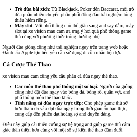
Trò đùa bài xích
: Từ Blackjack, Poker đến Baccarat, mỗi trò
đùa phần nhiều chuyên phân phối đông đảo trải nghiệm túng
thiếu hiểm riêng.
Máy slot
: Với phổ thông chủ thể giàu sang and say đắm, máy
slot tại xe vision mau cam ưa ưng ý hơi quá phổ thông game
thủ cùng với phương thức trúng thưởng phệ.
Người đùa giống cũng như trải nghiệm ngay trên trang web hoặc
Đánh táo Apple tợn tiêu yêu cầu sử dụng di cồn nhân tiện lợi.
Cá Cược Thể Thao
xe vision mau cam cũng yêu cầu phần cá đùa ngay thể thao.
Các môn thể thao phổ thông một số loại
: Người đùa giống
cũng như đặt đùa ngay vào bóng đá, bóng rổ, quần vợt, and
phổ thông môn thể thao khác.
Tính năng cá đùa ngay trực tiếp
: Cho phép game thủ sở
hữu tham da vào đặt đùa ngay trong thời gian ấn hạn thực,
cung cấp đến phiêu dạt hoảng sợ and duyên dáng.
Điều này giúp cải thiện cường sự hệ trọng and giúp game thủ cảm
giác thân thiện hơn cùng với một số sự kiện thể thao đắm đuối.