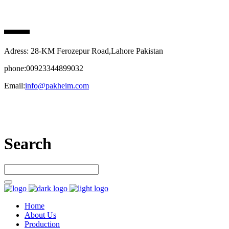
PAK HEIM PHARMA
Adress: 28-KM Ferozepur Road,Lahore Pakistan
phone:00923344899032
Email:
info@pakheim.com
Let’s connect
Search
Home
About Us
Production