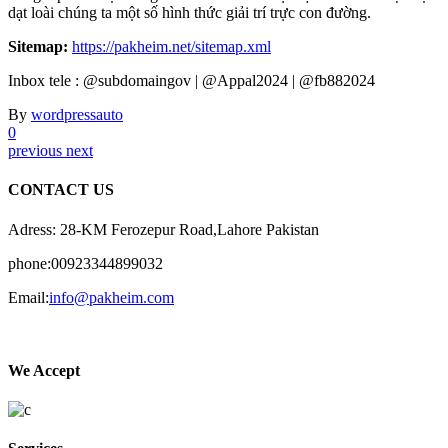
dạt loài chúng ta một số hình thức giải trí trực con đường.
Sitemap:
https://pakheim.net/sitemap.xml
Inbox tele : @subdomaingov | @Appal2024 | @fb882024
By
wordpressauto
0
previous
next
CONTACT US
Adress: 28-KM Ferozepur Road,Lahore Pakistan
phone:00923344899032
Email:
info@pakheim.com
We Accept