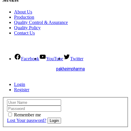
Services
About Us
Production
Quality Control & Assurance
Quality Policy
Contact Us
Social Connect
Facebook
YouTube
Twitter
2021. All Rights Reserved by
pakheimpharma
Design and Develop by Quick Solution
Login
Register
Remember me
Lost Your password?
Login