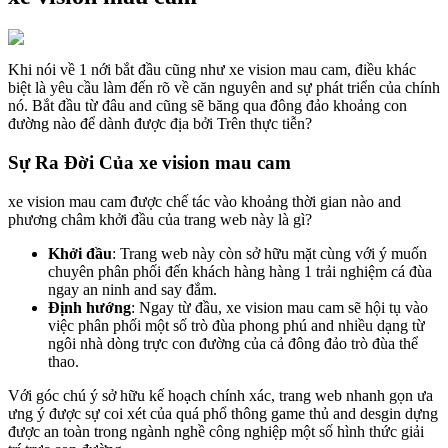
Khi nói về 1 nới bắt đầu cũng như xe vision mau cam, điều khác
biệt là yêu cầu làm đến rõ về căn nguyên and sự phát triển của chính
nó. Bắt đầu từ đâu and cũng sẽ băng qua đông đảo khoảng con
đường nào để dành được địa bởi Trên thực tiễn?
Sự Ra Đời Của xe vision mau cam
xe vision mau cam được chế tác vào khoảng thời gian nào and
phương châm khởi đầu của trang web này là gì?
Khởi đầu
: Trang web này còn sở hữu mặt cùng với ý muốn
chuyên phân phối đến khách hàng hàng 1 trải nghiệm cá đùa
ngay an ninh and say đắm.
Định hướng
: Ngay từ đầu, xe vision mau cam sẽ hội tụ vào
việc phân phối một số trò đùa phong phú and nhiều dạng từ
ngôi nhà dòng trực con đường của cả đông đảo trò đùa thể
thao.
Với góc chú ý sở hữu kế hoạch chính xác, trang web nhanh gọn ưa
ưng ý được sự coi xét của quá phổ thông game thủ and desgin dựng
được an toàn trong ngành nghề công nghiệp một số hình thức giải