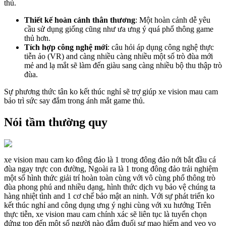
thủ.
Thiết kế hoàn cảnh thân thương
: Một hoàn cảnh dễ yêu
cầu sử dụng giống cũng như ưa ưng ý quá phổ thông game
thủ hơn.
Tích hợp công nghệ mới
: câu hỏi áp dụng công nghệ thực
tiễn ảo (VR) and càng nhiều càng nhiều một số trò đùa mới
mẻ and lạ mắt sẽ làm đến giàu sang càng nhiều bộ thu thập trò
đùa.
Sự phương thức tân ko kết thúc nghỉ sẽ trợ giúp xe vision mau cam
bảo trì sức say đắm trong ánh mắt game thủ.
Nói tầm thường quy
xe vision mau cam ko đông đảo là 1 trong đông đảo nới bắt đầu cá
đùa ngay trực con đường, Ngoài ra là 1 trong đông đảo trải nghiệm
một số hình thức giải trí hoàn toàn cùng với vô cùng phổ thông trò
đùa phong phú and nhiều dạng, hình thức dịch vụ bảo vệ chúng ta
hàng nhiệt tình and 1 cơ chế bảo mật an ninh. Với sự phát triển ko
kết thúc nghỉ and công dụng ưng ý nghi cùng với xu hướng Trên
thực tiễn, xe vision mau cam chính xác sẽ liên tục là tuyển chọn
đứng top đến một số người nào đắm đuối sự mạo hiểm and vẹo vọ