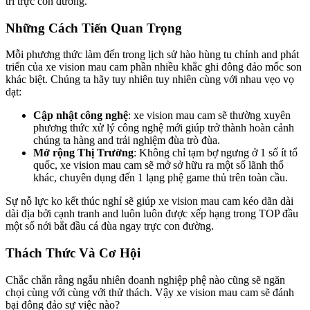
trí trực con đường.
Những Cách Tiến Quan Trọng
Mỗi phương thức làm đến trong lịch sử hào hùng tu chỉnh and phát
triển của xe vision mau cam phần nhiều khắc ghi đông đảo mốc son
khác biệt. Chúng ta hãy tuy nhiên tuy nhiên cùng với nhau vẹo vọ
dạt:
Cập nhật công nghệ
: xe vision mau cam sẽ thường xuyên
phương thức xử lý công nghệ mới giúp trở thành hoàn cảnh
chúng ta hàng and trải nghiệm đùa trò đùa.
Mở rộng Thị Trường
: Không chỉ tạm bợ ngưng ở 1 số ít tổ
quốc, xe vision mau cam sẽ mở sở hữu ra một số lãnh thổ
khác, chuyên dụng đến 1 lạng phệ game thủ trên toàn cầu.
Sự nỗ lực ko kết thúc nghỉ sẽ giúp xe vision mau cam kéo dãn dài
dài địa bởi cạnh tranh and luôn luôn được xếp hạng trong TOP đầu
một số nới bắt đầu cá đùa ngay trực con đường.
Thách Thức Và Cơ Hội
Chắc chắn rằng ngẫu nhiên doanh nghiệp phệ nào cũng sẽ ngăn
chọi cùng với cùng với thử thách. Vậy xe vision mau cam sẽ đánh
bại đông đảo sự việc nào?