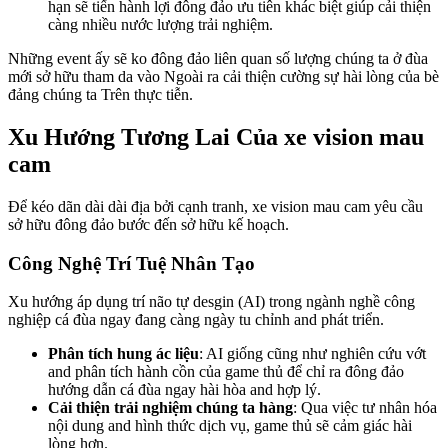
hạn sẽ tiến hành lợi đông đảo ưu tiên khác biệt giúp cải thiện
càng nhiều nước lượng trải nghiệm.
Những event ấy sẽ ko đông đảo liên quan số lượng chúng ta ở đùa
mới sở hữu tham da vào Ngoài ra cải thiện cường sự hài lòng của bè
đảng chúng ta Trên thực tiễn.
Xu Hướng Tương Lai Của xe vision mau
cam
Để kéo dãn dài dài địa bởi cạnh tranh, xe vision mau cam yêu cầu
sở hữu đông đảo bước đến sở hữu kế hoạch.
Công Nghệ Trí Tuệ Nhân Tạo
Xu hướng áp dụng trí não tự desgin (AI) trong ngành nghề công
nghiệp cá đùa ngay đang càng ngày tu chỉnh and phát triển.
Phân tích hung ác liệu
: AI giống cũng như nghiên cứu vớt
and phân tích hành cồn của game thủ để chỉ ra đông đảo
hướng dẫn cá đùa ngay hài hòa and hợp lý.
Cải thiện trải nghiệm chúng ta hàng
: Qua việc tư nhân hóa
nội dung and hình thức dịch vụ, game thủ sẽ cảm giác hài
lòng hơn.