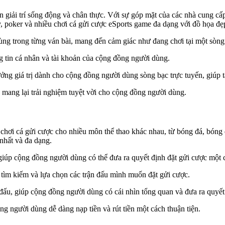
n giải trí sống động và chân thực. Với sự góp mặt của các nhà cung c
, poker và nhiều chơi cá gửi cược eSports game đa dạng với đồ họa đ
ng trong từng ván bài, mang đến cảm giác như đang chơi tại một sòng 
g tin cá nhân và tài khoản của cộng đồng người dùng.
ởng giá trị dành cho cộng đồng người dùng sòng bạc trực tuyến, giúp t
, mang lại trải nghiệm tuyệt vời cho cộng đồng người dùng.
ụ chơi cá gửi cược cho nhiều môn thể thao khác nhau, từ bóng đá, bón
 nhất và đa dạng.
giúp cộng đồng người dùng có thể đưa ra quyết định đặt gửi cược một 
tìm kiếm và lựa chọn các trận đấu mình muốn đặt gửi cược.
n đấu, giúp cộng đồng người dùng có cái nhìn tổng quan và đưa ra quyết
 người dùng dễ dàng nạp tiền và rút tiền một cách thuận tiện.