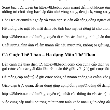
Sòng bạc trực tuyến tại https://8kbetxn.com/ mang đến một không gia
những trò chơi sòng bạc hấp dẫn như vòng xoay, đen jack, vòng xoay
Các Dealer chuyên nghiệp và xinh đẹp sẽ dẫn dắt cộng đồng người dù
Hệ thống bảo mật bảo mật đảm bảo tính bảo mật và riêng tư cho thôn
https://8kbetxn.com/ thường xuyên tổ chức các chương trình phần thư
Chất lượng hình ảnh và âm thanh sắc nét, mượt mà, không bị giật lag
Cá Cược Thể Thao – Đa dạng Môn Thể Thao
Bên cạnh thể thao điện tử, https://8kbetxn.com/ còn cung cấp dịch v
gửi cược vào các giải đấu lớn trên toàn thế giới, với tỷ lệ gửi cược tốt
Hệ thống cập nhật tỷ lệ gửi cược bóng đá nhanh chóng và chính xác 
Giao diện trực quan, dễ sử dụng giúp cộng đồng người dùng dễ dàng 
https://8kbetxn.com/ thường xuyên cập nhật các thông tin về các trậ
Việc cung cấp nhiều phương thức thanh toán khác nhau giúp cộng đồng