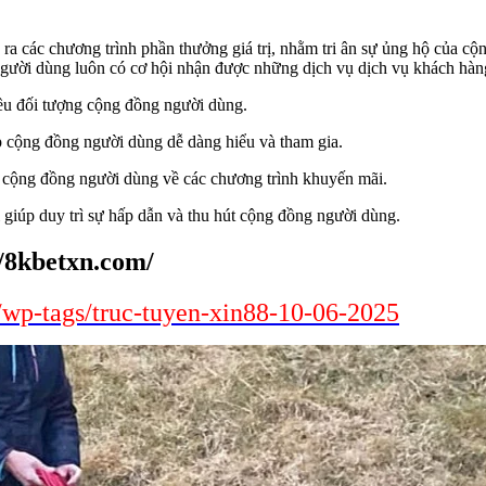
 ra các chương trình phần thưởng giá trị, nhằm tri ân sự ủng hộ của c
người dùng luôn có cơ hội nhận được những dịch vụ dịch vụ khách hàn
iều đối tượng cộng đồng người dùng.
p cộng đồng người dùng dễ dàng hiểu và tham gia.
a cộng đồng người dùng về các chương trình khuyến mãi.
 giúp duy trì sự hấp dẫn và thu hút cộng đồng người dùng.
/8kbetxn.com/
p-tags/truc-tuyen-xin88-10-06-2025