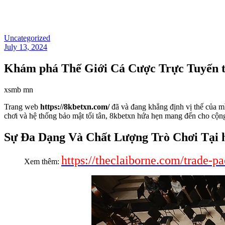
Uncategorized
July 13, 2024
Khám phá Thế Giới Cá Cược Trực Tuyến t
xsmb mn
Trang web
https://8kbetxn.com/
đã và đang khẳng định vị thế của m
chơi và hệ thống bảo mật tối tân, 8kbetxn hứa hẹn mang đến cho cộng
Sự Đa Dạng Và Chất Lượng Trò Chơi Tại h
https://theclaiborne.com/trade-p
Xem thêm: