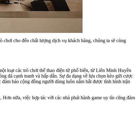
trò chơi cho đến chất lượng dịch vụ khách hàng, chúng ta sẽ cùng
t loạt các trò chơi thể thao điện tử phổ biến, từ Liên Minh Huyền
 bóng đá cạnh tranh và hấp dẫn. Sự đa dạng về lựa chọn kèo gửi cược
ác đảm bảo cộng đồng người dùng luôn nắm bắt được tình hình trận
ng. Hơn nữa, việc hợp tác với các nhà phát hành game uy tín cũng đảm