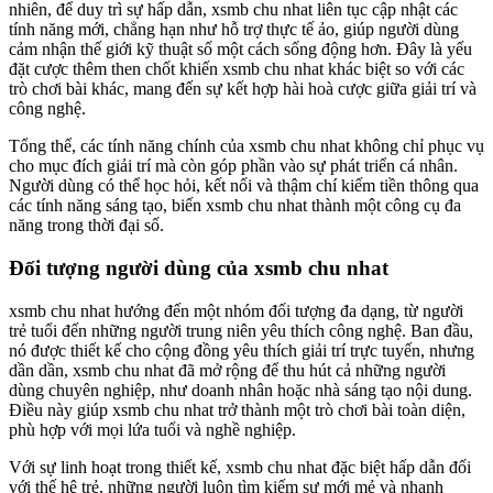
nhiên, để duy trì sự hấp dẫn, xsmb chu nhat liên tục cập nhật các
tính năng mới, chẳng hạn như hỗ trợ thực tế ảo, giúp người dùng
cảm nhận thế giới kỹ thuật số một cách sống động hơn. Đây là yếu
đặt cược thêm then chốt khiến xsmb chu nhat khác biệt so với các
trò chơi bài khác, mang đến sự kết hợp hài hoà cược giữa giải trí và
công nghệ.
Tổng thể, các tính năng chính của xsmb chu nhat không chỉ phục vụ
cho mục đích giải trí mà còn góp phần vào sự phát triển cá nhân.
Người dùng có thể học hỏi, kết nối và thậm chí kiếm tiền thông qua
các tính năng sáng tạo, biến xsmb chu nhat thành một công cụ đa
năng trong thời đại số.
Đối tượng người dùng của xsmb chu nhat
xsmb chu nhat hướng đến một nhóm đối tượng đa dạng, từ người
trẻ tuổi đến những người trung niên yêu thích công nghệ. Ban đầu,
nó được thiết kế cho cộng đồng yêu thích giải trí trực tuyến, nhưng
dần dần, xsmb chu nhat đã mở rộng để thu hút cả những người
dùng chuyên nghiệp, như doanh nhân hoặc nhà sáng tạo nội dung.
Điều này giúp xsmb chu nhat trở thành một trò chơi bài toàn diện,
phù hợp với mọi lứa tuổi và nghề nghiệp.
Với sự linh hoạt trong thiết kế, xsmb chu nhat đặc biệt hấp dẫn đối
với thế hệ trẻ, những người luôn tìm kiếm sự mới mẻ và nhanh