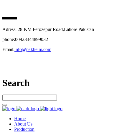
PAK HEIM PHARMA
Adress: 28-KM Ferozepur Road,Lahore Pakistan
phone:00923344899032
Email:
info@pakheim.com
Let’s connect
Search
Home
About Us
Production