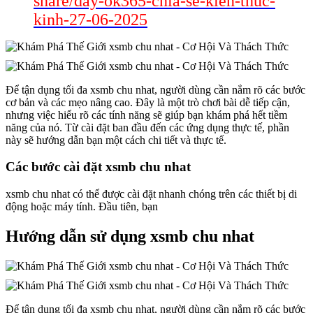
share/day-ok365-chia-se-kien-thuc-
kinh-27-06-2025
Để tận dụng tối đa xsmb chu nhat, người dùng cần nắm rõ các bước
cơ bản và các mẹo nâng cao. Đây là một trò chơi bài dễ tiếp cận,
nhưng việc hiểu rõ các tính năng sẽ giúp bạn khám phá hết tiềm
năng của nó. Từ cài đặt ban đầu đến các ứng dụng thực tế, phần
này sẽ hướng dẫn bạn một cách chi tiết và thực tế.
Các bước cài đặt xsmb chu nhat
xsmb chu nhat có thể được cài đặt nhanh chóng trên các thiết bị di
động hoặc máy tính. Đầu tiên, bạn
Hướng dẫn sử dụng xsmb chu nhat
Để tận dụng tối đa xsmb chu nhat, người dùng cần nắm rõ các bước