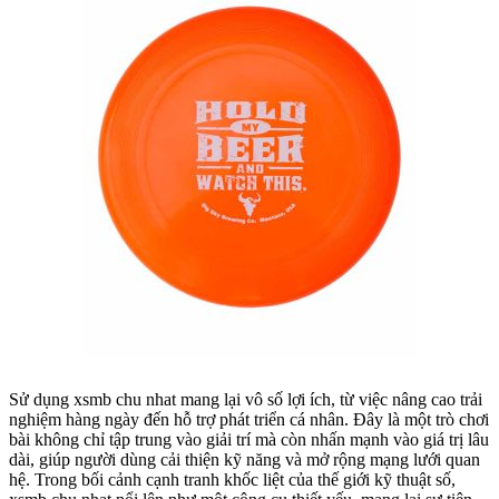
Sử dụng xsmb chu nhat mang lại vô số lợi ích, từ việc nâng cao trải
nghiệm hàng ngày đến hỗ trợ phát triển cá nhân. Đây là một trò chơi
bài không chỉ tập trung vào giải trí mà còn nhấn mạnh vào giá trị lâu
dài, giúp người dùng cải thiện kỹ năng và mở rộng mạng lưới quan
hệ. Trong bối cảnh cạnh tranh khốc liệt của thế giới kỹ thuật số,