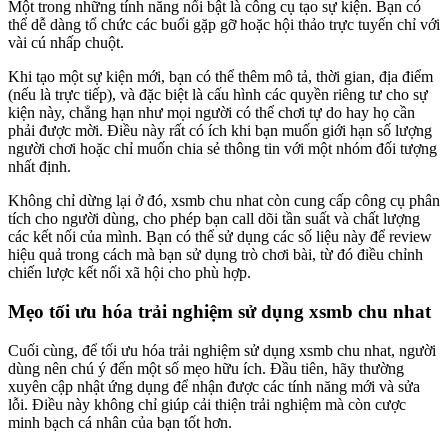
Một trong những tính năng nổi bật là công cụ tạo sự kiện. Bạn có
thể dễ dàng tổ chức các buổi gặp gỡ hoặc hội thảo trực tuyến chỉ với
vài cú nhấp chuột.
Khi tạo một sự kiện mới, bạn có thể thêm mô tả, thời gian, địa điểm
(nếu là trực tiếp), và đặc biệt là cấu hình các quyền riêng tư cho sự
kiện này, chẳng hạn như mọi người có thể chơi tự do hay họ cần
phải được mời. Điều này rất có ích khi bạn muốn giới hạn số lượng
người chơi hoặc chỉ muốn chia sẻ thông tin với một nhóm đối tượng
nhất định.
Không chỉ dừng lại ở đó, xsmb chu nhat còn cung cấp công cụ phân
tích cho người dùng, cho phép bạn call dõi tần suất và chất lượng
các kết nối của mình. Bạn có thể sử dụng các số liệu này để review
hiệu quả trong cách mà bạn sử dụng trò chơi bài, từ đó điều chỉnh
chiến lược kết nối xã hội cho phù hợp.
Mẹo tối ưu hóa trải nghiệm sử dụng xsmb chu nhat
Cuối cùng, để tối ưu hóa trải nghiệm sử dụng xsmb chu nhat, người
dùng nên chú ý đến một số mẹo hữu ích. Đầu tiên, hãy thường
xuyên cập nhật ứng dụng để nhận được các tính năng mới và sửa
lỗi. Điều này không chỉ giúp cải thiện trải nghiệm mà còn cược
minh bạch cá nhân của bạn tốt hơn.