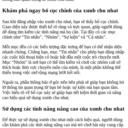
Khám phá ngay bố cục chính của xsmb chu nhat
Sau khi đăng nhập vào xsmb chu nhat, bạn sẽ thấy bố cục chính.
Giao diện này được thiết kế rõ ràng và trực quan, giúp người dùng
dễ dàng tìm kiếm các tính năng mà họ cần. Tại đây có các mục
chính như “Tin nhắn”, “Nhóm”, “Sự kiện” và “Cá nhân”.
Mỗi mục đều có các biểu tượng đặc trưng để bạn có thể nhận diện
nhanh chóng. Chẳng hạn, mục “Tin nhắn” cho phép bạn đăng nhập
các cuộc hội thoại hiện có hoặc bắt đầu một cuộc trò chuyện mới.
Mục “Nhóm” là nơi bạn có thể tìm kiếm và chơi các nhóm call sở
thích hoặc lĩnh vực chuyên môn của mình, là một phần không thể
thiếu trong việc mở rộng mạng lưới kết nối.
Ngoài ra, phần thông báo ở góc trên bên phải sẽ giúp bạn không bỏ
lỡ thông tin quan trọng từ bạn bè hoặc sự kiện mà bạn quan tâm.
Việc hiểu rõ về bố cục này sẽ giúp bạn tiết kiệm thời gian và nâng
cao hiệu quả sử dụng xsmb chu nhat.
Sử dụng các tính năng nâng cao của xsmb chu nhat
Để thực sự sử dụng xsmb chu nhat một cách hiệu quả, người dùng
cần khám phá các tính năng nâng cao mà trò chơi bài này cung cấp.