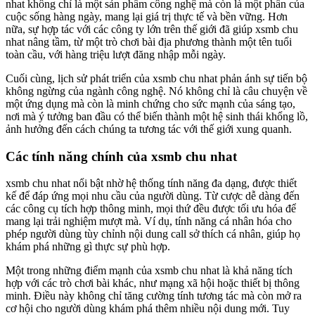
nhat không chỉ là một sản phẩm công nghệ mà còn là một phần của
cuộc sống hàng ngày, mang lại giá trị thực tế và bền vững. Hơn
nữa, sự hợp tác với các công ty lớn trên thế giới đã giúp xsmb chu
nhat nâng tầm, từ một trò chơi bài địa phương thành một tên tuổi
toàn cầu, với hàng triệu lượt đăng nhập mỗi ngày.
Cuối cùng, lịch sử phát triển của xsmb chu nhat phản ánh sự tiến bộ
không ngừng của ngành công nghệ. Nó không chỉ là câu chuyện về
một ứng dụng mà còn là minh chứng cho sức mạnh của sáng tạo,
nơi mà ý tưởng ban đầu có thể biến thành một hệ sinh thái khổng lồ,
ảnh hưởng đến cách chúng ta tương tác với thế giới xung quanh.
Các tính năng chính của xsmb chu nhat
xsmb chu nhat nổi bật nhờ hệ thống tính năng đa dạng, được thiết
kế để đáp ứng mọi nhu cầu của người dùng. Từ cược dễ dàng đến
các công cụ tích hợp thông minh, mọi thứ đều được tối ưu hóa để
mang lại trải nghiệm mượt mà. Ví dụ, tính năng cá nhân hóa cho
phép người dùng tùy chỉnh nội dung call sở thích cá nhân, giúp họ
khám phá những gì thực sự phù hợp.
Một trong những điểm mạnh của xsmb chu nhat là khả năng tích
hợp với các trò chơi bài khác, như mạng xã hội hoặc thiết bị thông
minh. Điều này không chỉ tăng cường tính tương tác mà còn mở ra
cơ hội cho người dùng khám phá thêm nhiều nội dung mới. Tuy