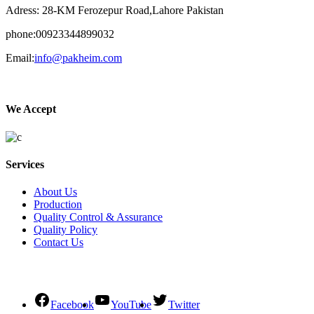
Adress: 28-KM Ferozepur Road,Lahore Pakistan
phone:00923344899032
Email:
info@pakheim.com
We Accept
Services
About Us
Production
Quality Control & Assurance
Quality Policy
Contact Us
Social Connect
Facebook
YouTube
Twitter