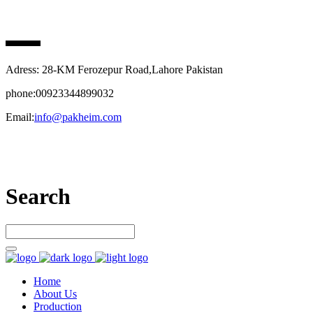
PAK HEIM PHARMA
Adress: 28-KM Ferozepur Road,Lahore Pakistan
phone:00923344899032
Email:
info@pakheim.com
Let’s connect
Search
Home
About Us
Production