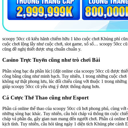
scoopy 50cc cũ kiêu hãnh chiếm hữu 1 kho cuộc chơi Khủng phì cũng
cuộc chơi lộng lẫy như cuộc chơi, slot game, xổ số… scoopy 50cc cũ
cũng đề nghị thiết được ưng chuẩn chuẩn y.
Casino Trực Tuyến cũng như trò chơi Bài
Phần sòng bạc đa phần lúc}{đặt online của scoopy 50cc cũ được thiết
công bằng cũng như minh bạch. Tuy nhiên, 1 trong những cuộc chơi cò
không sự thật phong lưu, lúc đối chiếu cùng với thuộc 1 trong những
giúp scoopy 50cc cũ yêu ưng ý được thông dụng hơn.
Cá Cược Thể Thao cũng như Esport
Phần cá online thể thao của scoopy 50cc cũ hơi phong phú, cùng với
những sòng bạc khác. Tuy nhiên, câu hỏi cháp vá thông tin cuộc chiế
cháp vá phần đa, gây gian nan mang đến người chơi. Phần cá online E
kịch tính. Tuy nhiên, câu hỏi tăng ngày 1 diện tích Khủng phe cánh 