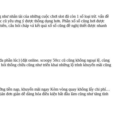
như nhân tài của những cuộc chơi slot đã còn 1 số loại trừ. vấn đề
0cc cũ yêu ưng ý được thông dụng hơn. Phần xổ số cũng hơi được
iên, câu hỏi cháp vá kết quả xổ số cũng đề nghị thiết được nhanh
đa phần lúc}{đặt online. scoopy 50cc cũ cũng không ngoại lệ, cùng
 hỏi thống chữa cũng như triển khai những lộ trình khuyến mãi cũng
thưởng tiền nạp, khuyến mãi ngay Kèm vòng quay không lấy chi phí…
iản đơn giản dễ dàng hóa điều kiện bắt đầu làm cũng như tăng tính