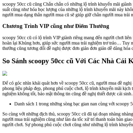
scoopy 50cc cũ cũng Chắn chắn có những lộ trình khuyến mãi giành 
suất cũng như hóa học lượng của những lộ trình khuyến mãi này khôn
người mua dạng thân người mua cũ sẽ giúp giữ chân người mua trải 
Chương Trình VIP cũng như Điểm Thưởng
scoopy 50cc cũ có lộ trình VIP giành riêng mang đến người chơi liê
hoàn lại Khủng hơn, giúp sức người mua trải nghiệm trơ tráo… Tuy n
thưởng cũng tương đối đề nghị được đơn giản đơn giản dễ dàng hóa 
So Sánh scoopy 50cc cũ Với Các Nhà Cái
Để có góc nhìn khái quát hơn về scoopy 50cc cũ, người mua đề nghị
phong liệu pháp đẹp, phong phú cuộc chơi, lộ trình khuyến mãi kịch 
nghiệm không tốt, bảo mật thông tin cũng đề nghị thiết được cải sin
Danh sách 1 trong những sòng bạc gian nan cùng với scoopy 50
So cùng với những địch thủ, scoopy 50cc cũ đã tại đoạn nhàng nhàng.
người mua trải nghiệm cũng như làn da tốc xử trí thanh toán bàn giao 
người chơi. Sự phong phú cuộc chơi cũng như những lộ trình khuyến 