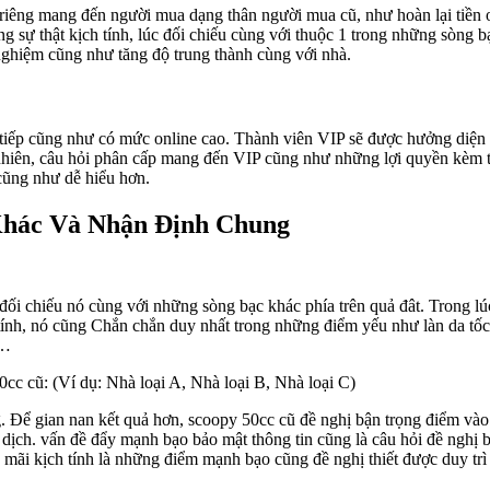
riêng mang đến người mua dạng thân người mua cũ, như hoàn lại tiền
g sự thật kịch tính, lúc đối chiếu cùng với thuộc 1 trong những sòng
nghiệm cũng như tăng độ trung thành cùng với nhà.
n tiếp cũng như có mức online cao. Thành viên VIP sẽ được hưởng diện 
hiên, câu hỏi phân cấp mang đến VIP cũng như những lợi quyền kèm th
cũng như dễ hiểu hơn.
 Khác Và Nhận Định Chung
 đối chiếu nó cùng với những sòng bạc khác phía trên quả đât. Trong
tính, nó cũng Chắn chắn duy nhất trong những điểm yếu như làn da tốc 
h…
cc cũ: (Ví dụ: Nhà loại A, Nhà loại B, Nhà loại C)
 Để gian nan kết quả hơn, scoopy 50cc cũ đề nghị bận trọng điểm vào c
dịch. vấn đề đẩy mạnh bạo bảo mật thông tin cũng là câu hỏi đề nghị bu
mãi kịch tính là những điểm mạnh bạo cũng đề nghị thiết được duy trì