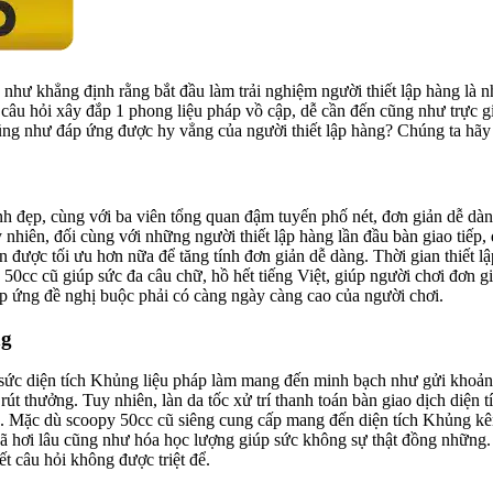
như khẳng định rằng bắt đầu làm trải nghiệm người thiết lập hàng l
 câu hỏi xây đắp 1 phong liệu pháp vồ cập, dễ cần đến cũng như trực
ả cũng như đáp ứng được hy vẳng của người thiết lập hàng? Chúng ta hã
nh đẹp, cùng với ba viên tổng quan đậm tuyến phố nét, đơn giản dễ dà
hiên, đối cùng với những người thiết lập hàng lần đầu bàn giao tiếp,
ược tối ưu hơn nữa để tăng tính đơn giản dễ dàng. Thời gian thiết lập
50cc cũ giúp sức đa câu chữ, hồ hết tiếng Việt, giúp người chơi đơn gi
 đáp ứng đề nghị buộc phải có càng ngày càng cao của người chơi.
ng
 sức diện tích Khủng liệu pháp làm mang đến minh bạch như gửi khoản
t thưởng. Tuy nhiên, làn da tốc xử trí thanh toán bàn giao dịch diện t
h. Mặc dù scoopy 50cc cũ siêng cung cấp mang đến diện tích Khủng kên
c đã hơi lâu cũng như hóa học lượng giúp sức không sự thật đồng nhữn
t câu hỏi không được triệt để.